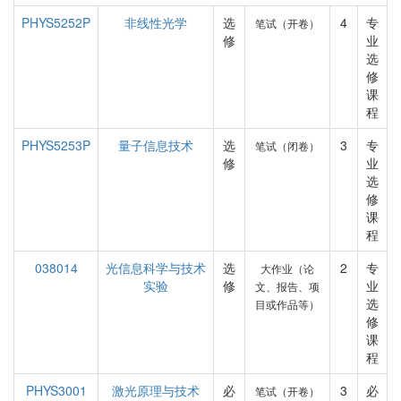
PHYS5252P
非线性光学
选
4
专
笔试（开卷）
修
业
选
修
课
程
PHYS5253P
量子信息技术
选
3
专
笔试（闭卷）
修
业
选
修
课
程
038014
光信息科学与技术
选
2
专
大作业（论
实验
修
业
文、报告、项
选
目或作品等）
修
课
程
PHYS3001
激光原理与技术
必
3
必
笔试（开卷）