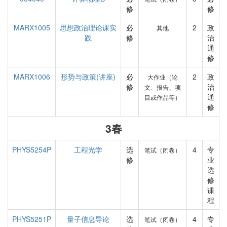
修
修
MARX1005
思想政治理论课实
必
2
政
其他
践
修
治
通
修
MARX1006
形势与政策(讲座)
必
2
政
大作业（论
修
治
文、报告、项
通
目或作品等）
修
3春
PHYS5254P
工程光学
选
4
专
笔试（闭卷）
修
业
选
修
课
程
PHYS5251P
量子信息导论
选
4
专
笔试（闭卷）