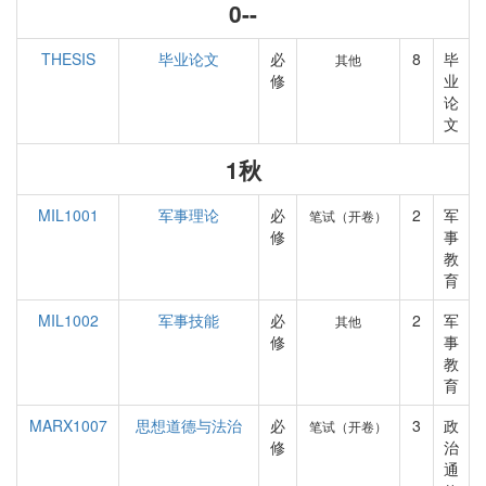
0--
THESIS
毕业论文
必
8
毕
其他
修
业
论
文
1秋
MIL1001
军事理论
必
2
军
笔试（开卷）
修
事
教
育
MIL1002
军事技能
必
2
军
其他
修
事
教
育
MARX1007
思想道德与法治
必
3
政
笔试（开卷）
修
治
通