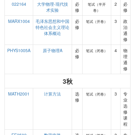
022164
大学物理-现代技
必
2
必
笔试（半开
术实验
修
修
卷）
MARX1004
毛泽东思想和中国
必
3
政
笔试（开卷）
特色社会主义理论
修
治
体系概论
通
修
PHYS1005A
原子物理A
必
4
物
笔试（闭卷）
修
理
通
修
3秋
MATH2001
计算方法
选
3
专
笔试（闭卷）
修
业
选
修
课
程