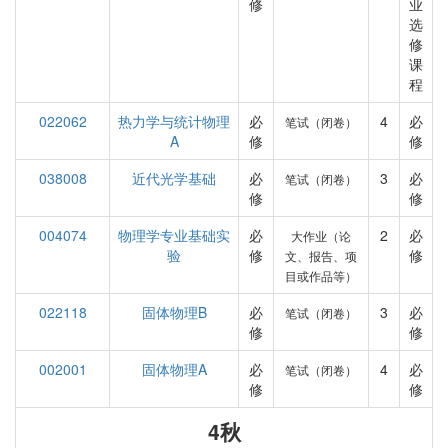
修
业
选
修
课
程
022062
热力学与统计物理
必
4
必
笔试（闭卷）
A
修
修
038008
近代光学基础
必
3
必
笔试（闭卷）
修
修
004074
物理学专业基础实
必
2
必
大作业（论
验
修
修
文、报告、项
目或作品等）
022118
固体物理B
必
3
必
笔试（闭卷）
修
修
002001
固体物理A
必
4
必
笔试（闭卷）
修
修
4秋