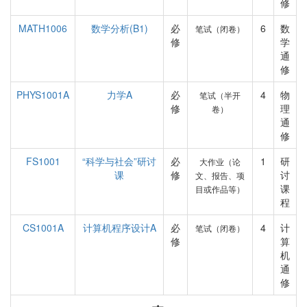
修
MATH1006
数学分析(B1)
必
6
数
笔试（闭卷）
修
学
通
修
PHYS1001A
力学A
必
4
物
笔试（半开
修
理
卷）
通
修
FS1001
“科学与社会”研讨
必
1
研
大作业（论
课
修
讨
文、报告、项
课
目或作品等）
程
CS1001A
计算机程序设计A
必
4
计
笔试（闭卷）
修
算
机
通
修