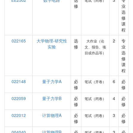
EE2502
数字电路
选
3
专
笔试（闭卷）
修
业
选
修
课
程
022165
大学物理-研究性
选
2
专
大作业（论
实验
修
业
文、报告、项
选
目或作品等）
修
课
程
022148
量子力学A
必
6
必
笔试（开卷）
修
修
022059
量子力学B
必
4
必
笔试（闭卷）
修
修
022012
计算物理A
必
3
必
笔试（闭卷）
修
修
004040
计算物理B
必
3
必
笔试（闭卷）