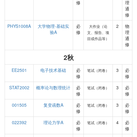
修
理
通
修
PHYS1008A
大学物理-基础实
必
2
物
大作业（论
验A
修
理
文、报告、项
通
目或作品等）
修
2秋
EE2501
电子技术基础
必
3
必
笔试（闭卷）
修
修
STAT2002
概率论与数理统计
必
3
必
笔试（闭卷）
修
修
001505
复变函数A
必
3
必
笔试（闭卷）
修
修
022392
理论力学A
必
4
必
笔试（闭卷）
修
修