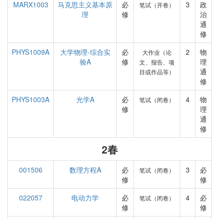
MARX1003
马克思主义基本原
必
3
政
笔试（开卷）
理
修
治
通
修
PHYS1009A
大学物理-综合实
必
2
物
大作业（论
验A
修
理
文、报告、项
通
目或作品等）
修
PHYS1003A
光学A
必
4
物
笔试（闭卷）
修
理
通
修
2春
001506
数理方程A
必
3
必
笔试（闭卷）
修
修
022057
电动力学
必
4
必
笔试（闭卷）
修
修