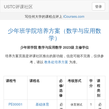
USTC评课社区
登录
写任何大学的课程点评上
iCourses.com
少年班学院培养方案（数学与应用数
学）
少年班学院 数学与应用数学 2023级 主修学位
培养方案页面是评课社区推出的新功能，信息可能不完善，仅供参
考，请以
教务处培养方案
为准。
课程号
课程名
必
考核形式
学
课
修/
分
程
选
类
修
别
PE00001
基础体育
必
1
必
体育测试