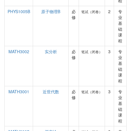
程
PHYS1005B
原子物理B
必
2
专
笔试（闭卷）
修
业
基
础
课
程
MATH3002
实分析
必
3
专
笔试（闭卷）
修
业
基
础
课
程
MATH3001
近世代数
必
3
专
笔试（闭卷）
修
业
基
础
课
程