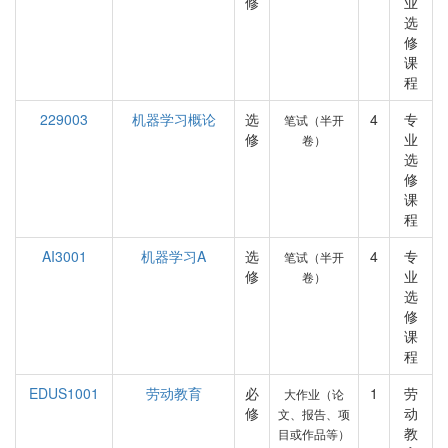
修
业
选
修
课
程
229003
机器学习概论
选
4
专
笔试（半开
修
业
卷）
选
修
课
程
AI3001
机器学习A
选
4
专
笔试（半开
修
业
卷）
选
修
课
程
EDUS1001
劳动教育
必
1
劳
大作业（论
修
动
文、报告、项
教
目或作品等）