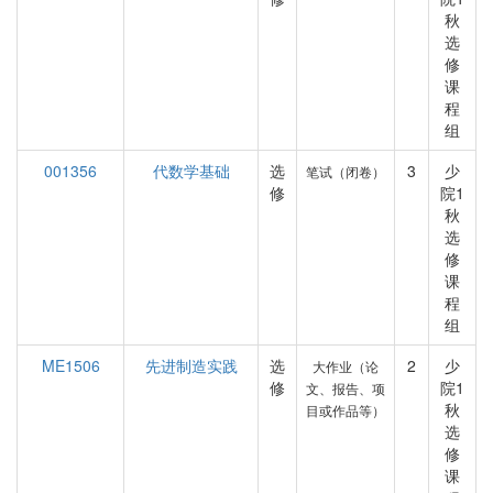
秋
选
修
课
程
组
001356
代数学基础
选
3
少
笔试（闭卷）
修
院1
秋
选
修
课
程
组
ME1506
先进制造实践
选
2
少
大作业（论
修
院1
文、报告、项
秋
目或作品等）
选
修
课