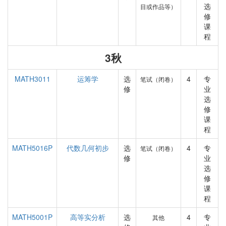
选
目或作品等）
修
课
程
3秋
MATH3011
运筹学
选
4
专
笔试（闭卷）
修
业
选
修
课
程
MATH5016P
代数几何初步
选
4
专
笔试（闭卷）
修
业
选
修
课
程
MATH5001P
高等实分析
选
4
专
其他