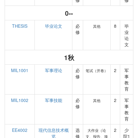
修
修
0--
THESIS
毕业论文
必
8
毕
其他
修
业
论
文
1秋
MIL1001
军事理论
必
2
军
笔试（开卷）
修
事
教
育
MIL1002
军事技能
必
2
军
其他
修
事
教
育
EE4002
现代信息技术概
选
2
少
大作业（论
览
修
院1
文、报告、项