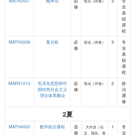
MATH3007
概率论
必
3
专
笔试（闭卷）
修
业
基
础
课
程
MATH3008
复分析
必
3
专
笔试（闭卷）
修
业
基
础
课
程
MARX1013
毛泽东思想和中
必
2
政
笔试（开卷）
国特色社会主义
修
治
理论体系概论
通
修
2夏
MATH4003
数学前沿课程
选
1
专
大作业（论
修
业
文、报告、项