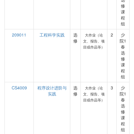
修
课
程
组
209011
工程科学实践
选
2
少
大作业（论
修
院1
文、报告、项
春
目或作品等）
选
修
课
程
组
CS4009
程序设计进阶与
选
3
少
大作业（论
实践
修
院1
文、报告、项
春
目或作品等）
选
修
课
程
组