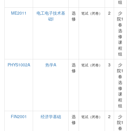
组
ME2011
电工电子技术基
选
2
少
笔试（闭卷）
础I
修
院1
春
选
修
课
程
组
PHYS1002A
热学A
选
3
少
笔试（闭卷）
修
院1
春
选
修
课
程
组
FIN2001
经济学基础
选
2
少
笔试（闭卷）
修
院1
春