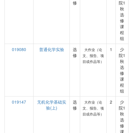
修
院1
秋
选
修
课
程
组
019080
普通化学实验
选
1
少
大作业（论
修
院1
文、报告、项
秋
目或作品等）
选
修
课
程
组
019147
无机化学基础实
选
2
少
大作业（论
验(上)
修
院1
文、报告、项
秋
目或作品等）
选
修
课