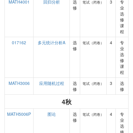
MATH4001
回归分析
选
3
专
笔试（闭卷）
修
业
选
修
课
程
017162
多元统计分析A
选
4
专
笔试（闭卷）
修
业
选
修
课
程
MATH3006
应用随机过程
选
3
选
笔试（闭卷）
修
修
4秋
MATH5006P
图论
选
4
专
笔试（闭卷）
修
业
选
修