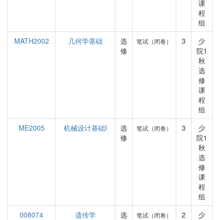
课
程
组
MATH2002
几何学基础
选
3
少
笔试（闭卷）
修
院1
秋
选
修
课
程
组
ME2005
机械设计基础I
选
3
少
笔试（闭卷）
修
院1
秋
选
修
课
程
组
008074
遗传学
选
2
少
笔试（闭卷）