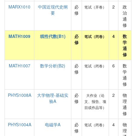
MARX1010
中国近现代史纲
必
2
政
笔试（开卷）
要
修
治
通
修
MATH1009
线性代数(B1)
必
4
数
笔试（闭卷）
修
学
通
修
MATH1007
数学分析(B2)
必
6
数
笔试（闭卷）
修
学
通
修
PHYS1008A
大学物理-基础实
必
2
物
大作业（论
验A
修
理
文、报告、项
通
目或作品等）
修
PHYS1004A
电磁学A
必
4
物
笔试（闭卷）
修
理