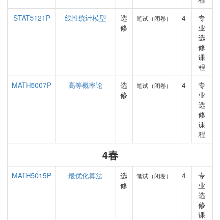
STAT5121P
线性统计模型
选
4
专
笔试（闭卷）
修
业
选
修
课
程
MATH5007P
高等概率论
选
4
专
笔试（闭卷）
修
业
选
修
课
程
4春
MATH5015P
最优化算法
选
4
专
笔试（闭卷）
修
业
选
修
课