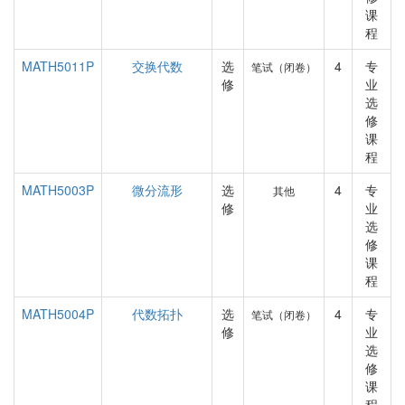
课
程
MATH5011P
交换代数
选
4
专
笔试（闭卷）
修
业
选
修
课
程
MATH5003P
微分流形
选
4
专
其他
修
业
选
修
课
程
MATH5004P
代数拓扑
选
4
专
笔试（闭卷）
修
业
选
修
课
程