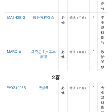
课
程
MATH3012
微分方程引论
必
4
专
笔试（闭卷）
修
业
基
础
课
程
MARX1011
马克思主义基本
必
2
政
笔试（开卷）
原理
修
治
通
修
2春
PHYS1003B
光学B
必
2
专
笔试（闭卷）
修
业
基
础
课