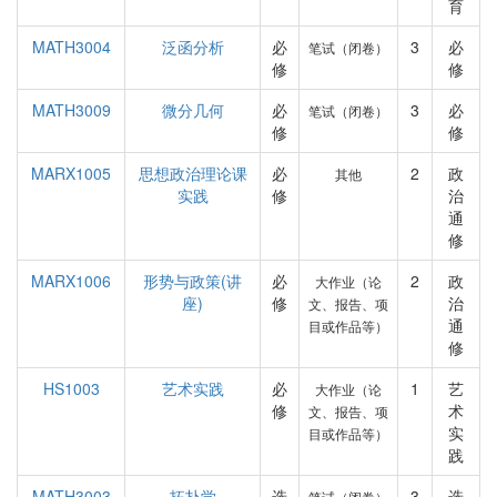
育
MATH3004
泛函分析
必
3
必
笔试（闭卷）
修
修
MATH3009
微分几何
必
3
必
笔试（闭卷）
修
修
MARX1005
思想政治理论课
必
2
政
其他
实践
修
治
通
修
MARX1006
形势与政策(讲
必
2
政
大作业（论
座)
修
治
文、报告、项
通
目或作品等）
修
HS1003
艺术实践
必
1
艺
大作业（论
修
术
文、报告、项
实
目或作品等）
践
MATH3003
拓扑学
选
3
选
笔试（闭卷）