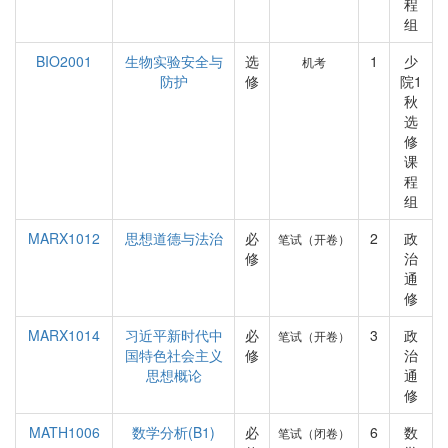
程
组
BIO2001
生物实验安全与
选
1
少
机考
防护
修
院1
秋
选
修
课
程
组
MARX1012
思想道德与法治
必
2
政
笔试（开卷）
修
治
通
修
MARX1014
习近平新时代中
必
3
政
笔试（开卷）
国特色社会主义
修
治
思想概论
通
修
MATH1006
数学分析(B1)
必
6
数
笔试（闭卷）