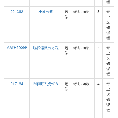
程
001362
小波分析
选
3
专
笔试（闭卷）
修
业
选
修
课
程
MATH5009P
现代偏微分方程
选
4
专
笔试（闭卷）
修
业
选
修
课
程
017164
时间序列分析A
选
4
专
笔试（闭卷）
修
业
选
修
课
程