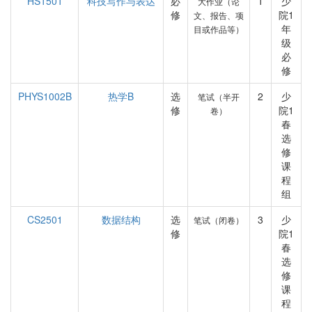
HS1501
科技写作与表达
必
1
少
大作业（论
修
院1
文、报告、项
年
目或作品等）
级
必
修
PHYS1002B
热学B
选
2
少
笔试（半开
修
院1
卷）
春
选
修
课
程
组
CS2501
数据结构
选
3
少
笔试（闭卷）
修
院1
春
选
修
课
程