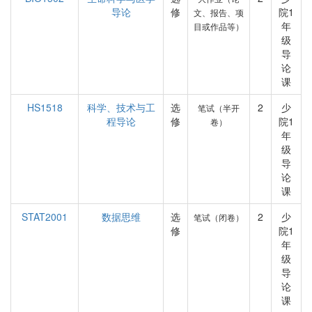
导论
修
院1
文、报告、项
年
目或作品等）
级
导
论
课
HS1518
科学、技术与工
选
2
少
笔试（半开
程导论
修
院1
卷）
年
级
导
论
课
STAT2001
数据思维
选
2
少
笔试（闭卷）
修
院1
年
级
导
论
课