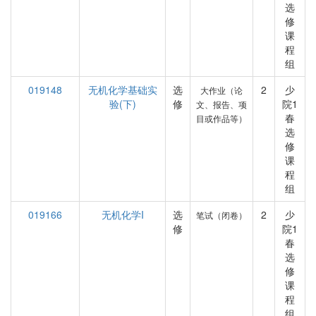
选
修
课
程
组
019148
无机化学基础实
选
2
少
大作业（论
验(下)
修
院1
文、报告、项
春
目或作品等）
选
修
课
程
组
019166
无机化学I
选
2
少
笔试（闭卷）
修
院1
春
选
修
课
程
组