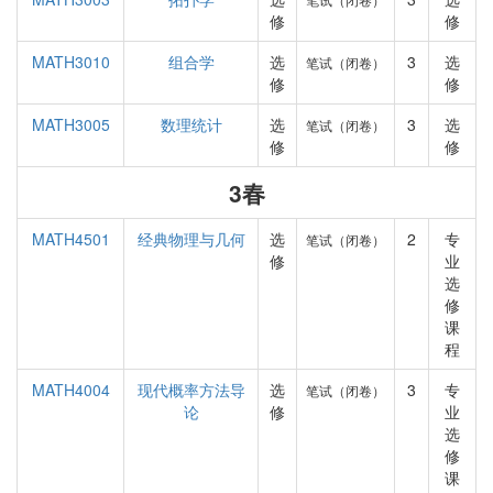
修
修
MATH3010
组合学
选
3
选
笔试（闭卷）
修
修
MATH3005
数理统计
选
3
选
笔试（闭卷）
修
修
3春
MATH4501
经典物理与几何
选
2
专
笔试（闭卷）
修
业
选
修
课
程
MATH4004
现代概率方法导
选
3
专
笔试（闭卷）
论
修
业
选
修
课