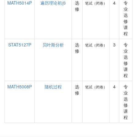
MATH5014P
遍历理论初步
选
4
专
笔试（闭卷）
修
业
选
修
课
程
STAT5127P
贝叶斯分析
选
3
专
笔试（闭卷）
修
业
选
修
课
程
MATH5008P
随机过程
选
4
专
笔试（闭卷）
修
业
选
修
课
程