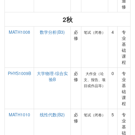
通
修
2秋
MATH1008
数学分析(B3)
必
4
专
笔试（闭卷）
修
业
基
础
课
程
PHYS1009B
大学物理-综合实
必
0
专
大作业（论
验B
修
业
文、报告、项
基
目或作品等）
础
课
程
MATH1010
线性代数(B2)
必
5
专
笔试（闭卷）
修
业
基
础