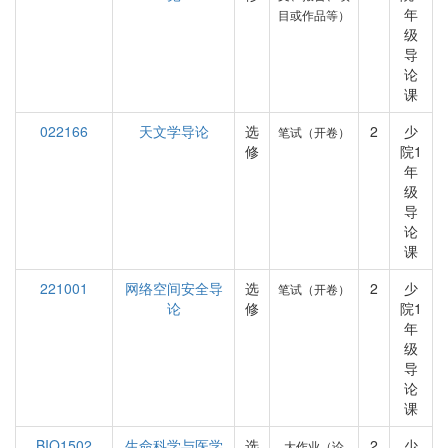
年
目或作品等）
级
导
论
课
022166
天文学导论
选
2
少
笔试（开卷）
修
院1
年
级
导
论
课
221001
网络空间安全导
选
2
少
笔试（开卷）
论
修
院1
年
级
导
论
课
BIO1502
生命科学与医学
选
2
少
大作业（论