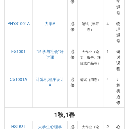
修
学
通
修
PHYS1001A
力学A
必
4
物
笔试（半开
修
理
卷）
通
修
FS1001
“科学与社会”研
必
1
研
大作业（论
讨课
修
讨
文、报告、项
课
目或作品等）
程
CS1001A
计算机程序设计
必
4
计
笔试（闭卷）
A
修
算
机
通
修
1秋,1春
HS1531
大学生心理学
必
2
心
大作业（论