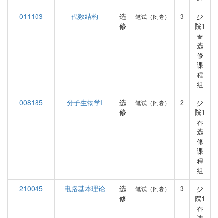
011103
代数结构
选
3
少
笔试（闭卷）
修
院1
春
选
修
课
程
组
008185
分子生物学I
选
2
少
笔试（闭卷）
修
院1
春
选
修
课
程
组
210045
电路基本理论
选
3
少
笔试（闭卷）
修
院1
春
选