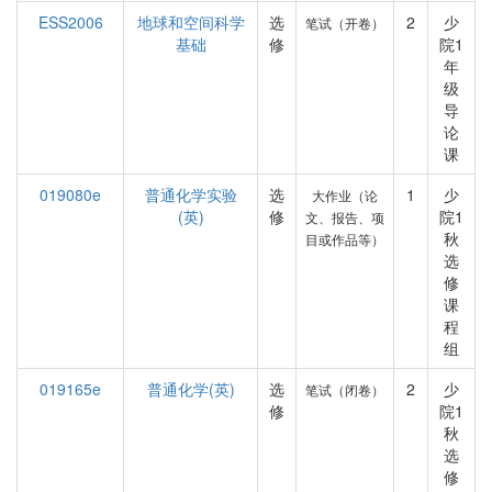
ESS2006
地球和空间科学
选
2
少
笔试（开卷）
基础
修
院1
年
级
导
论
课
019080e
普通化学实验
选
1
少
大作业（论
(英)
修
院1
文、报告、项
秋
目或作品等）
选
修
课
程
组
019165e
普通化学(英)
选
2
少
笔试（闭卷）
修
院1
秋
选
修