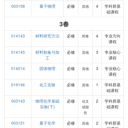
003158
量子物理
必修
4
学科群基
其他
础课程
3春
014143
材料研究方法
必修
4
专业方向
闭卷
课程
014145
材料制备与加
必修
3
专业核心
其他
工
课程
014014
固体物理
必修
3
专业核心
其他
课程
019146
化工实验
必修
1
学科群基
其他
础课程
003143
物理化学基础
必修
2
学科群基
论文
实验(下)
础课程
或报
告
003151
量子化学
必修
2
学科群基
其他