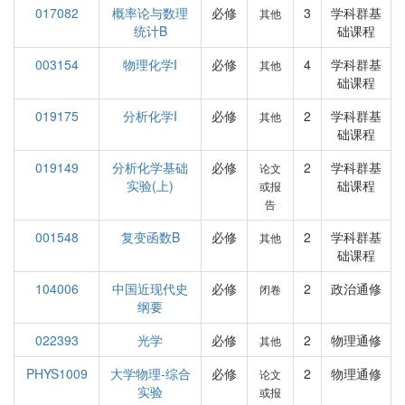
017082
概率论与数理
必修
3
学科群基
其他
统计B
础课程
003154
物理化学I
必修
4
学科群基
其他
础课程
019175
分析化学I
必修
2
学科群基
其他
础课程
019149
分析化学基础
必修
2
学科群基
论文
实验(上)
础课程
或报
告
001548
复变函数B
必修
2
学科群基
其他
础课程
104006
中国近现代史
必修
2
政治通修
闭卷
纲要
022393
光学
必修
2
物理通修
其他
PHYS1009
大学物理-综合
必修
2
物理通修
论文
实验
或报