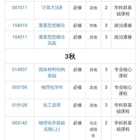
001511
计算方法B
必修
2
学科群基
其他
础课程
104010
重要思想概论
必修
3
政治通修
闭卷
104011
重要思想概论
必修
3
政治通修
其他
实践
3秋
014007
固体材料结构
必修
3
专业核心
其他
基础
课程
003156
物理化学III
必修
3
专业核心
其他
课程
019128
化工原理
必修
3
学科群基
其他
础课程
003142
物理化学基础
必修
2
学科群基
论文
实验(上)
础课程
或报
告