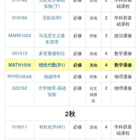
实验(下)
础课程
019166
无机化学I
必修
2
学科群基
其他
础课程
MARX1003
马克思主义基
必修
3
政治通修
闭卷
本原理
001513
多变量微积分
必修
6
数学通修
其他
MATH1009
线性代数(B1)
必修
4
数学通修
其他
PHYS1004A
电磁学A
必修
4
物理通修
闭卷
022162
大学物理-基础
必修
2
物理通修
论文
实验
或报
告
2秋
019011
有机化学(A1)
必修
4
学科群基
其他
础课程