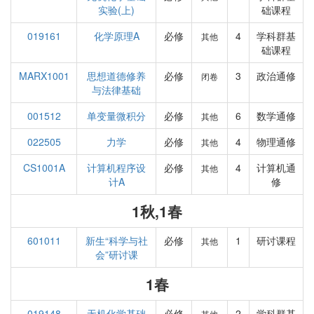
实验(上)
础课程
019161
化学原理A
必修
4
学科群基
其他
础课程
MARX1001
思想道德修养
必修
3
政治通修
闭卷
与法律基础
001512
单变量微积分
必修
6
数学通修
其他
022505
力学
必修
4
物理通修
其他
CS1001A
计算机程序设
必修
4
计算机通
其他
计A
修
1秋,1春
601011
新生“科学与社
必修
1
研讨课程
其他
会”研讨课
1春
019148
无机化学基础
必修
2
学科群基
其他