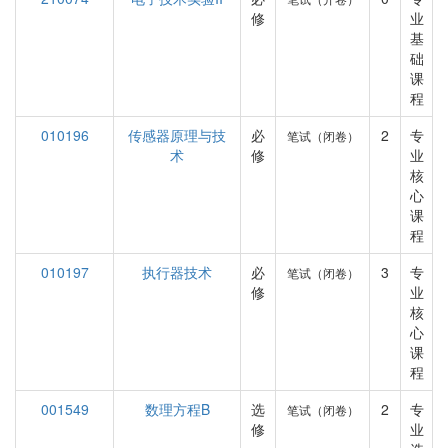
修
业
基
础
课
程
010196
传感器原理与技
必
2
专
笔试（闭卷）
术
修
业
核
心
课
程
010197
执行器技术
必
3
专
笔试（闭卷）
修
业
核
心
课
程
001549
数理方程B
选
2
专
笔试（闭卷）
修
业