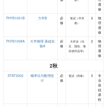
通
修
PHYS1001B
力学B
必
2
物
笔试（半开
修
理
卷）
通
修
PHYS1008A
大学物理-基础实
必
2
物
大作业（论
验A
修
理
文、报告、项
通
目或作品等）
修
2秋
STAT2002
概率论与数理统
必
3
专
笔试（闭卷）
计
修
业
基
础
课
程