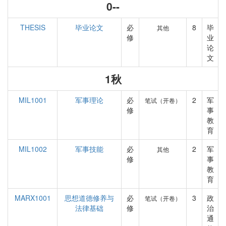
0--
THESIS
毕业论文
必
8
毕
其他
修
业
论
文
1秋
MIL1001
军事理论
必
2
军
笔试（开卷）
修
事
教
育
MIL1002
军事技能
必
2
军
其他
修
事
教
育
MARX1001
思想道德修养与
必
3
政
笔试（开卷）
法律基础
修
治
通