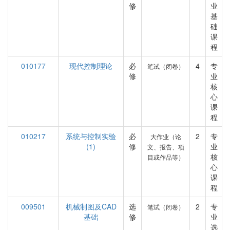
修
业
基
础
课
程
010177
现代控制理论
必
4
专
笔试（闭卷）
修
业
核
心
课
程
010217
系统与控制实验
必
2
专
大作业（论
(1)
修
业
文、报告、项
核
目或作品等）
心
课
程
009501
机械制图及CAD
选
2
专
笔试（闭卷）
基础
修
业
选