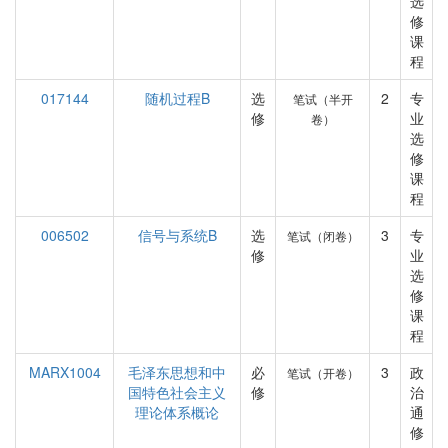
选
修
课
程
017144
随机过程B
选
2
专
笔试（半开
修
业
卷）
选
修
课
程
006502
信号与系统B
选
3
专
笔试（闭卷）
修
业
选
修
课
程
MARX1004
毛泽东思想和中
必
3
政
笔试（开卷）
国特色社会主义
修
治
理论体系概论
通
修