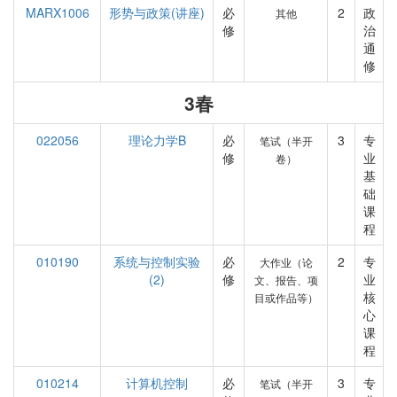
MARX1006
形势与政策(讲座)
必
2
政
其他
修
治
通
修
3春
022056
理论力学B
必
3
专
笔试（半开
修
业
卷）
基
础
课
程
010190
系统与控制实验
必
2
专
大作业（论
(2)
修
业
文、报告、项
核
目或作品等）
心
课
程
010214
计算机控制
必
3
专
笔试（半开