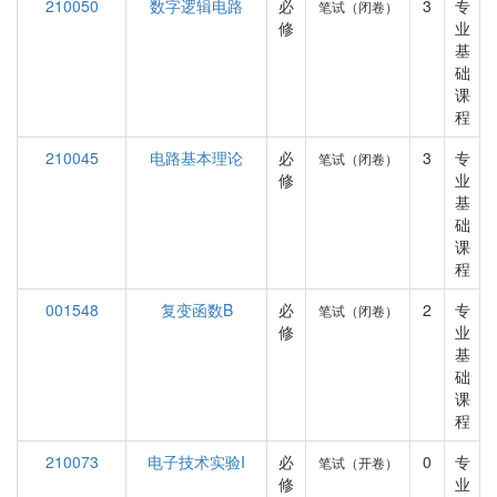
210050
数字逻辑电路
必
3
专
笔试（闭卷）
修
业
基
础
课
程
210045
电路基本理论
必
3
专
笔试（闭卷）
修
业
基
础
课
程
001548
复变函数B
必
2
专
笔试（闭卷）
修
业
基
础
课
程
210073
电子技术实验I
必
0
专
笔试（开卷）
修
业