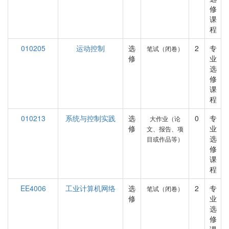
修
课
程
010205
运动控制
选
2
专
笔试（闭卷）
修
业
选
修
课
程
010213
系统与控制实践
选
0
专
大作业（论
修
业
文、报告、项
选
目或作品等）
修
课
程
EE4006
工业计算机网络
选
2
专
笔试（闭卷）
修
业
选
修