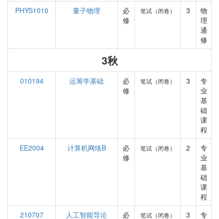
PHYS1010
量子物理
必
3
物
笔试（闭卷）
修
理
通
修
3秋
010194
运筹学基础
必
3
专
笔试（闭卷）
修
业
基
础
课
程
EE2004
计算机网络B
必
2
专
笔试（闭卷）
修
业
基
础
课
程
210707
人工智能导论
必
3
专
笔试（闭卷）