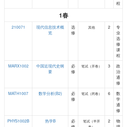
程
1春
210071
现代信息技术概
选
2
专
其他
览
修
业
选
修
课
程
MARX1002
中国近现代史纲
必
3
政
笔试（开卷）
要
修
治
通
修
MATH1007
数学分析(B2)
必
6
数
笔试（闭卷）
修
学
通
修
PHYS1002B
热学B
必
2
物
笔试（半开
修
理
卷）