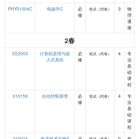
PHYS1004C
电磁学C
必
3
物
笔试（闭卷）
修
理
通
修
2春
EE2003
计算机原理与嵌
必
4
专
笔试（闭卷）
入式系统
修
业
基
础
课
程
010159
自动控制原理
必
4
专
笔试（闭卷）
修
业
基
础
课
程
210074
电子技术实验II
必
0
专
笔试（开卷）