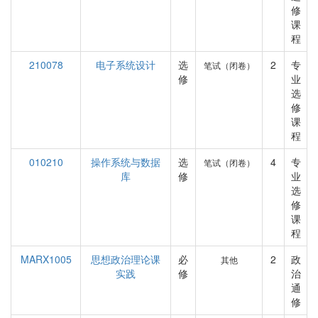
修
课
程
210078
电子系统设计
选
2
专
笔试（闭卷）
修
业
选
修
课
程
010210
操作系统与数据
选
4
专
笔试（闭卷）
库
修
业
选
修
课
程
MARX1005
思想政治理论课
必
2
政
其他
实践
修
治
通
修