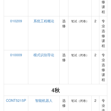
修
课
程
010209
系统工程概论
选
2
专
笔试（闭卷）
修
业
选
修
课
程
010009
模式识别导论
选
2
专
笔试（闭卷）
修
业
选
修
课
程
4秋
CONT5215P
智能机器人
选
2
专
笔试（闭卷）
修
业
选