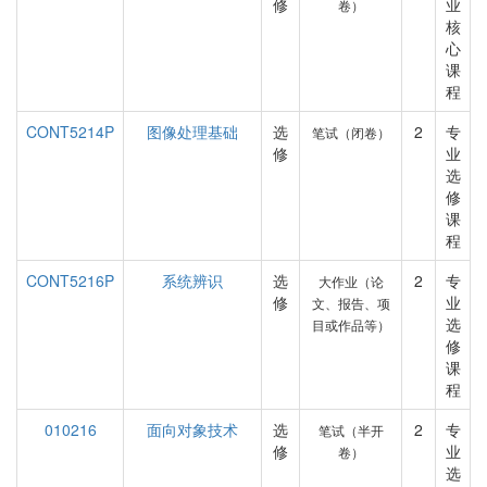
修
业
卷）
核
心
课
程
CONT5214P
图像处理基础
选
2
专
笔试（闭卷）
修
业
选
修
课
程
CONT5216P
系统辨识
选
2
专
大作业（论
修
业
文、报告、项
选
目或作品等）
修
课
程
010216
面向对象技术
选
2
专
笔试（半开
修
业
卷）
选