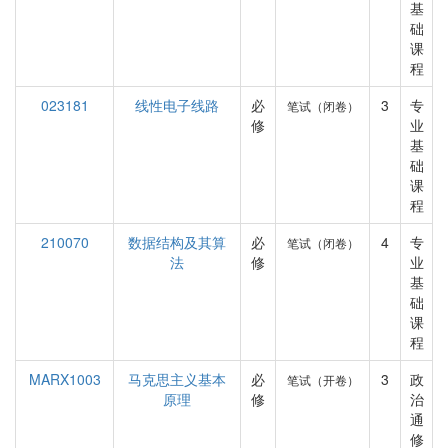
基
础
课
程
023181
线性电子线路
必
3
专
笔试（闭卷）
修
业
基
础
课
程
210070
数据结构及其算
必
4
专
笔试（闭卷）
法
修
业
基
础
课
程
MARX1003
马克思主义基本
必
3
政
笔试（开卷）
原理
修
治
通
修