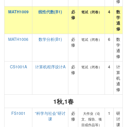
修
MATH1009
线性代数(B1)
必
4
数
笔试（闭卷）
修
学
通
修
MATH1006
数学分析(B1)
必
6
数
笔试（闭卷）
修
学
通
修
CS1001A
计算机程序设计A
必
4
计
笔试（闭卷）
修
算
机
通
修
1秋,1春
FS1001
“科学与社会”研讨
必
1
研
大作业（论
课
修
讨
文、报告、项
课
目或作品等）