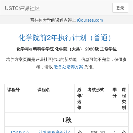
USTC评课社区
登录
写任何大学的课程点评上
iCourses.com
化学院前2年执行计划（普通）
化学与材料科学学院 化学院（大类） 2020级 主修学位
培养方案页面是评课社区推出的新功能，信息可能不完善，仅供参
考，请以
教务处培养方案
为准。
课程号
课程名
必
考核形式
学
课
修/
分
程
选
类
修
别
1秋
CS1001A
计算机程序设计A
必
4
必
笔试（闭