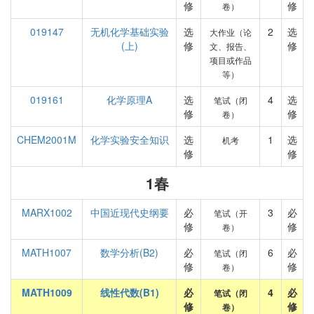
修
修
卷）
019147
无机化学基础实验
选
2
选
大作业（论
(上)
修
修
文、报告、
项目或作品
等）
019161
化学原理A
选
4
选
笔试（闭
修
修
卷）
CHEM2001M
化学实验安全知识
选
1
选
机考
修
修
1春
MARX1002
中国近现代史纲要
必
3
必
笔试（开
修
修
卷）
MATH1007
数学分析(B2)
必
6
必
笔试（闭
修
修
卷）
MATH1009
线性代数(B1)
必
4
必
笔试（闭
修
修
卷）