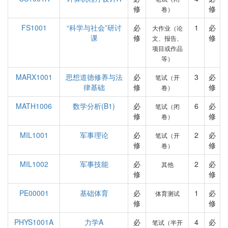
修
修
卷）
FS1001
“科学与社会”研讨
必
1
必
大作业（论
课
修
修
文、报告、
项目或作品
等）
MARX1001
思想道德修养与法
必
3
必
笔试（开
律基础
修
修
卷）
MATH1006
数学分析(B1)
必
6
必
笔试（闭
修
修
卷）
MIL1001
军事理论
必
2
必
笔试（开
修
修
卷）
MIL1002
军事技能
必
2
必
其他
修
修
PE00001
基础体育
必
1
必
体育测试
修
修
PHYS1001A
力学A
必
4
必
笔试（半开