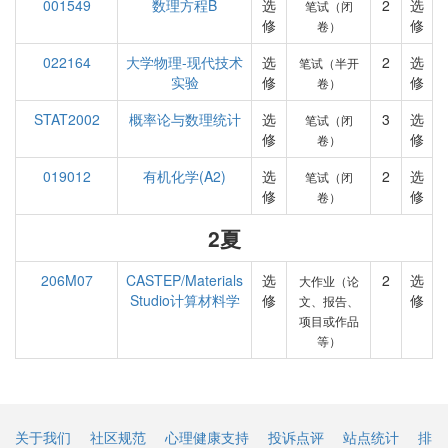
001549
数理方程B
选
2
选
笔试（闭
修
修
卷）
022164
大学物理-现代技术
选
2
选
笔试（半开
实验
修
修
卷）
STAT2002
概率论与数理统计
选
3
选
笔试（闭
修
修
卷）
019012
有机化学(A2)
选
2
选
笔试（闭
修
修
卷）
2夏
206M07
CASTEP/Materials
选
2
选
大作业（论
Studio计算材料学
修
修
文、报告、
项目或作品
等）
关于我们
社区规范
心理健康支持
投诉点评
站点统计
排