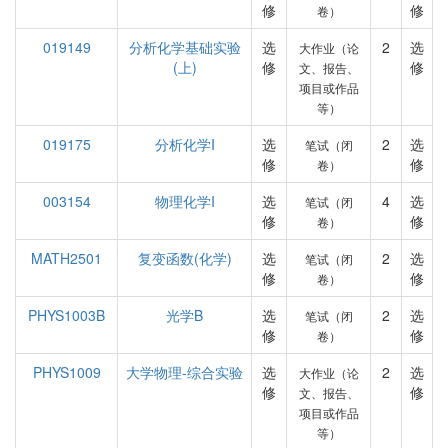
修
修
卷）
019149
分析化学基础实验
选
2
选
大作业（论
(上)
修
修
文、报告、
项目或作品
等）
019175
分析化学I
选
2
选
笔试（闭
修
修
卷）
003154
物理化学I
选
4
选
笔试（闭
修
修
卷）
MATH2501
复变函数(化学)
选
2
选
笔试（闭
修
修
卷）
PHYS1003B
光学B
选
2
选
笔试（闭
修
修
卷）
PHYS1009
大学物理-综合实验
选
2
选
大作业（论
修
修
文、报告、
项目或作品
等）