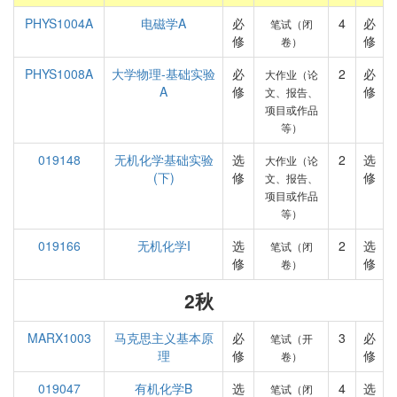
PHYS1004A
电磁学A
必
4
必
笔试（闭
修
修
卷）
PHYS1008A
大学物理-基础实验
必
2
必
大作业（论
A
修
修
文、报告、
项目或作品
等）
019148
无机化学基础实验
选
2
选
大作业（论
(下)
修
修
文、报告、
项目或作品
等）
019166
无机化学I
选
2
选
笔试（闭
修
修
卷）
2秋
MARX1003
马克思主义基本原
必
3
必
笔试（开
理
修
修
卷）
019047
有机化学B
选
4
选
笔试（闭