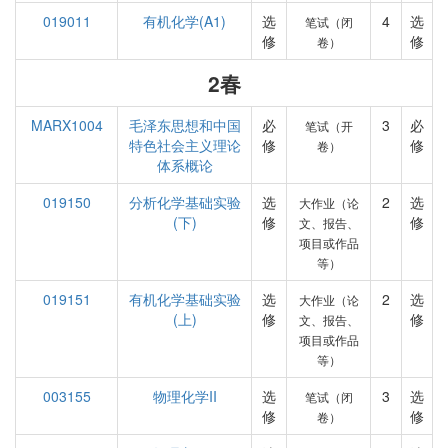
019011
有机化学(A1)
选
4
选
笔试（闭
修
修
卷）
2春
MARX1004
毛泽东思想和中国
必
3
必
笔试（开
特色社会主义理论
修
修
卷）
体系概论
019150
分析化学基础实验
选
2
选
大作业（论
(下)
修
修
文、报告、
项目或作品
等）
019151
有机化学基础实验
选
2
选
大作业（论
(上)
修
修
文、报告、
项目或作品
等）
003155
物理化学II
选
3
选
笔试（闭
修
修
卷）