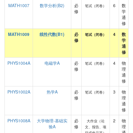
MATH1007
数学分析(B2)
必
6
数
笔试（闭卷）
修
学
通
修
MATH1009
线性代数(B1)
必
4
数
笔试（闭卷）
修
学
通
修
PHYS1004A
电磁学A
必
4
物
笔试（闭卷）
修
理
通
修
PHYS1002A
热学A
必
3
物
笔试（闭卷）
修
理
通
修
PHYS1008A
大学物理-基础实
必
2
物
大作业（论
验A
修
理
文、报告、项
通
目或作品等）