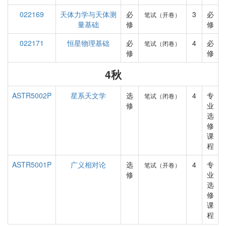
022169
天体力学与天体测
必
3
必
笔试（开卷）
量基础
修
修
022171
恒星物理基础
必
4
必
笔试（闭卷）
修
修
4秋
ASTR5002P
星系天文学
选
4
专
笔试（闭卷）
修
业
选
修
课
程
ASTR5001P
广义相对论
选
4
专
笔试（开卷）
修
业
选
修
课
程