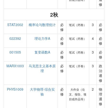
修
2秋
STAT2002
概率论与数理统计
必
3
必
笔试（闭卷）
修
修
022392
理论力学A
必
4
必
笔试（闭卷）
修
修
001505
复变函数A
必
3
必
笔试（闭卷）
修
修
MARX1003
马克思主义基本原
必
3
政
笔试（开卷）
理
修
治
通
修
PHYS1009
大学物理-综合实
必
2
物
大作业（论
验
修
理
文、报告、项
通
目或作品等）
修