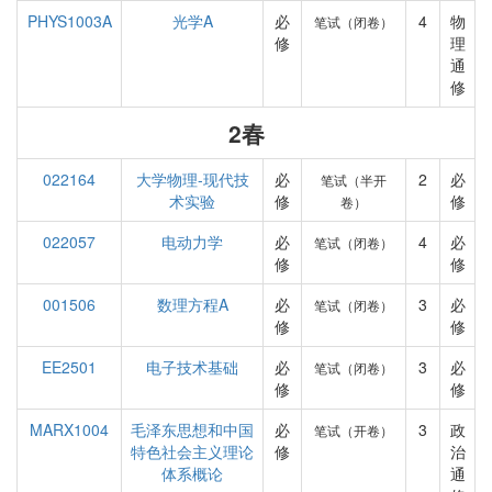
PHYS1003A
光学A
必
4
物
笔试（闭卷）
修
理
通
修
2春
022164
大学物理-现代技
必
2
必
笔试（半开
术实验
修
修
卷）
022057
电动力学
必
4
必
笔试（闭卷）
修
修
001506
数理方程A
必
3
必
笔试（闭卷）
修
修
EE2501
电子技术基础
必
3
必
笔试（闭卷）
修
修
MARX1004
毛泽东思想和中国
必
3
政
笔试（开卷）
特色社会主义理论
修
治
体系概论
通