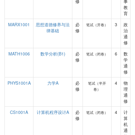
修
事
教
育
MARX1001
思想道德修养与法
必
3
政
笔试（开卷）
律基础
修
治
通
修
MATH1006
数学分析(B1)
必
6
数
笔试（闭卷）
修
学
通
修
PHYS1001A
力学A
必
4
物
笔试（半开
修
理
卷）
通
修
CS1001A
计算机程序设计A
必
4
计
笔试（闭卷）
修
算
机
通