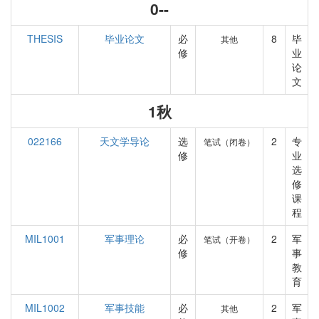
0--
THESIS
毕业论文
必
8
毕
其他
修
业
论
文
1秋
022166
天文学导论
选
2
专
笔试（闭卷）
修
业
选
修
课
程
MIL1001
军事理论
必
2
军
笔试（开卷）
修
事
教
育
MIL1002
军事技能
必
2
军
其他