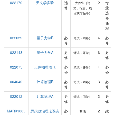
022170
天文学实验
选
2
专
大作业（论
修
业
文、报告、项
选
目或作品等）
修
课
程
022059
量子力学B
必
4
必
笔试（闭卷）
修
修
022148
量子力学A
必
6
必
笔试（开卷）
修
修
022075
天体物理概论
必
4
必
笔试（开卷）
修
修
004040
计算物理B
必
3
必
笔试（闭卷）
修
修
022012
计算物理A
必
3
必
笔试（闭卷）
修
修
MARX1005
思想政治理论课实
必
2
政
其他