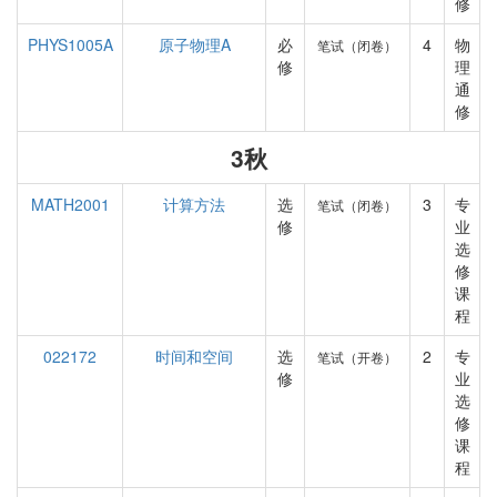
修
PHYS1005A
原子物理A
必
4
物
笔试（闭卷）
修
理
通
修
3秋
MATH2001
计算方法
选
3
专
笔试（闭卷）
修
业
选
修
课
程
022172
时间和空间
选
2
专
笔试（开卷）
修
业
选
修
课
程