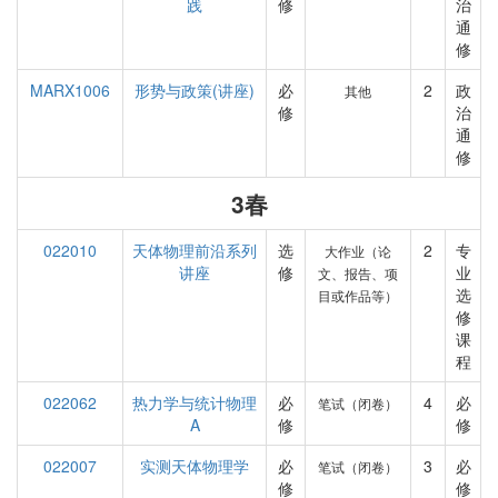
践
修
治
通
修
MARX1006
形势与政策(讲座)
必
2
政
其他
修
治
通
修
3春
022010
天体物理前沿系列
选
2
专
大作业（论
讲座
修
业
文、报告、项
选
目或作品等）
修
课
程
022062
热力学与统计物理
必
4
必
笔试（闭卷）
A
修
修
022007
实测天体物理学
必
3
必
笔试（闭卷）
修
修