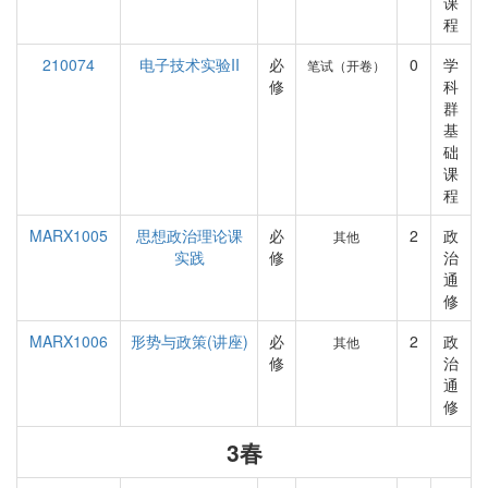
课
程
210074
电子技术实验II
必
0
学
笔试（开卷）
修
科
群
基
础
课
程
MARX1005
思想政治理论课
必
2
政
其他
实践
修
治
通
修
MARX1006
形势与政策(讲座)
必
2
政
其他
修
治
通
修
3春