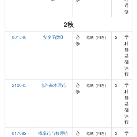
通
修
2秋
001548
复变函数B
必
2
学
笔试（闭卷）
修
科
群
基
础
课
程
210045
电路基本理论
必
3
学
笔试（闭卷）
修
科
群
基
础
课
程
017082
概率论与数理统
必
3
学
笔试（闭卷）