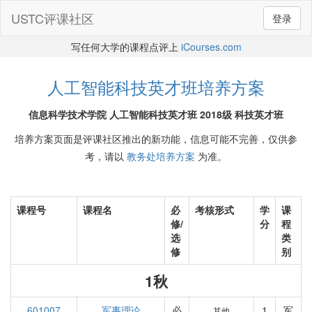
USTC评课社区
登录
写任何大学的课程点评上
iCourses.com
人工智能科技英才班培养方案
信息科学技术学院 人工智能科技英才班 2018级 科技英才班
培养方案页面是评课社区推出的新功能，信息可能不完善，仅供参
考，请以
教务处培养方案
为准。
课程号
课程名
必
考核形式
学
课
修/
分
程
选
类
修
别
1秋
601007
军事理论
必
1
军
其他