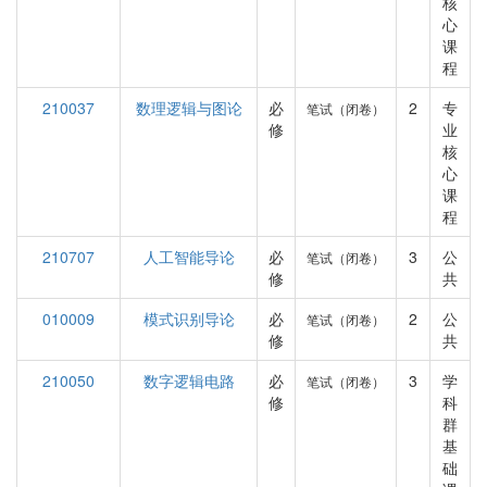
核
心
课
程
210037
数理逻辑与图论
必
2
专
笔试（闭卷）
修
业
核
心
课
程
210707
人工智能导论
必
3
公
笔试（闭卷）
修
共
010009
模式识别导论
必
2
公
笔试（闭卷）
修
共
210050
数字逻辑电路
必
3
学
笔试（闭卷）
修
科
群
基
础