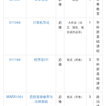
修
事
教
育
011044
计算机导论
必
1
学
大作业（论
修
科
文、报告、项
群
目或作品等）
基
础
课
程
011164
程序设计I
必
3
学
笔试（闭卷）
修
科
群
基
础
课
程
MARX1001
思想道德修养与
必
3
政
笔试（开卷）
法律基础
修
治