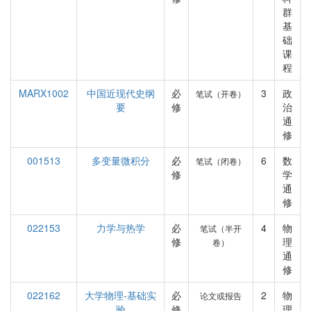
群
基
础
课
程
MARX1002
中国近现代史纲
必
3
政
笔试（开卷）
要
修
治
通
修
001513
多变量微积分
必
6
数
笔试（闭卷）
修
学
通
修
022153
力学与热学
必
4
物
笔试（半开
修
理
卷）
通
修
022162
大学物理-基础实
必
2
物
论文或报告
验
修
理