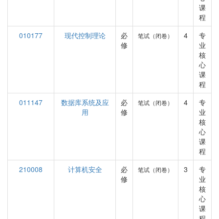
课
程
010177
现代控制理论
必
4
专
笔试（闭卷）
修
业
核
心
课
程
011147
数据库系统及应
必
4
专
笔试（闭卷）
用
修
业
核
心
课
程
210008
计算机安全
必
3
专
笔试（闭卷）
修
业
核
心
课
程