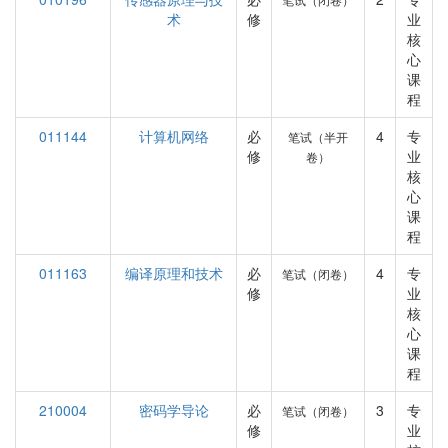
术
修
业
核
心
课
程
011144
计算机网络
必
4
专
笔试（半开
修
业
卷）
核
心
课
程
011163
编译原理和技术
必
4
专
笔试（闭卷）
修
业
核
心
课
程
210004
密码学导论
必
3
专
笔试（闭卷）
修
业