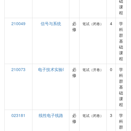
础
课
程
210049
信号与系统
必
4
学
笔试（闭卷）
修
科
群
基
础
课
程
210073
电子技术实验I
必
0
学
笔试（开卷）
修
科
群
基
础
课
程
023181
线性电子线路
必
3
学
笔试（闭卷）
修
科
群