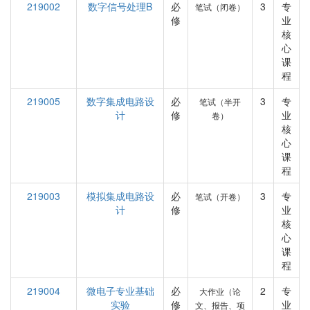
219002
数字信号处理B
必
3
专
笔试（闭卷）
修
业
核
心
课
程
219005
数字集成电路设
必
3
专
笔试（半开
计
修
业
卷）
核
心
课
程
219003
模拟集成电路设
必
3
专
笔试（开卷）
计
修
业
核
心
课
程
219004
微电子专业基础
必
2
专
大作业（论
实验
修
业
文、报告、项