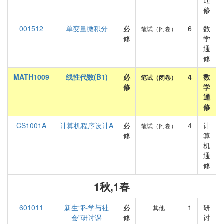
通
修
001512
单变量微积分
必
6
数
笔试（闭卷）
修
学
通
修
MATH1009
线性代数(B1)
必
4
数
笔试（闭卷）
修
学
通
修
CS1001A
计算机程序设计A
必
4
计
笔试（闭卷）
修
算
机
通
修
1秋,1春
601011
新生“科学与社
必
1
研
其他
会”研讨课
修
讨