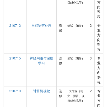
方
目或作品等）
向
课
程
210712
自然语言处理
选
2
专
笔试（闭卷）
修
业
方
向
课
程
210715
神经网络与深度
选
3
专
笔试（闭卷）
学习
修
业
方
向
课
程
210710
计算机视觉
选
2
专
大作业（论
修
业
文、报告、项
方
目或作品等）
向