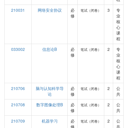
210031
网络安全协议
必
3
专
笔试（闭卷）
修
业
核
心
课
程
033002
信息论B
必
2
专
笔试（闭卷）
修
业
核
心
课
程
210706
脑与认知科学导
必
2
公
笔试（闭卷）
论
修
共
210708
数字图像处理B
必
2
公
笔试（闭卷）
修
共
210709
机器学习
必
2
公
笔试（闭卷）
修
共