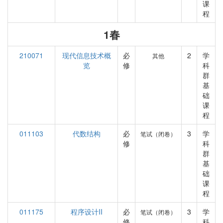
课
程
1春
210071
现代信息技术概
必
2
学
其他
览
修
科
群
基
础
课
程
011103
代数结构
必
3
学
笔试（闭卷）
修
科
群
基
础
课
程
011175
程序设计II
必
3
学
笔试（闭卷）
修
科