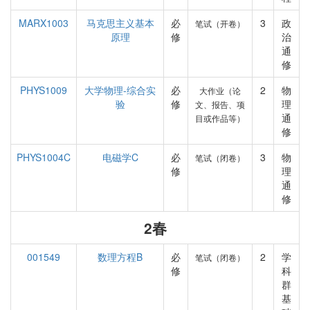
MARX1003
马克思主义基本
必
3
政
笔试（开卷）
原理
修
治
通
修
PHYS1009
大学物理-综合实
必
2
物
大作业（论
验
修
理
文、报告、项
通
目或作品等）
修
PHYS1004C
电磁学C
必
3
物
笔试（闭卷）
修
理
通
修
2春
001549
数理方程B
必
2
学
笔试（闭卷）
修
科
群
基