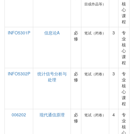
核
目或作品等）
心
课
程
INFO5301P
信息论A
必
3
专
笔试（闭卷）
修
业
核
心
课
程
INFO5302P
统计信号分析与
必
3
专
笔试（闭卷）
处理
修
业
核
心
课
程
006202
现代通信原理
必
4
专
笔试（闭卷）
修
业
核
心