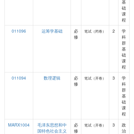
基
础
课
程
011096
运筹学基础
必
2
学
笔试（闭卷）
修
科
群
基
础
课
程
011094
数理逻辑
必
3
学
笔试（开卷）
修
科
群
基
础
课
程
MARX1004
毛泽东思想和中
必
3
政
笔试（开卷）
国特色社会主义
修
治