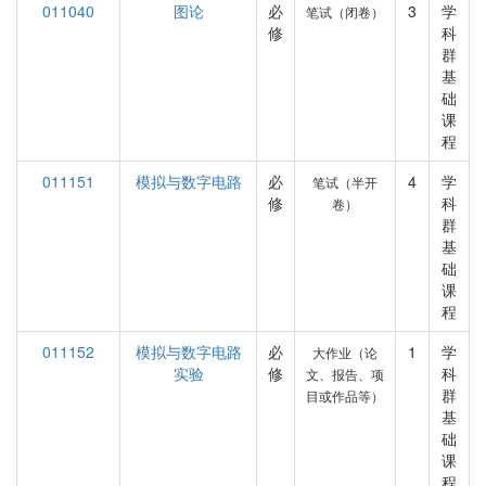
011040
图论
必
3
学
笔试（闭卷）
修
科
群
基
础
课
程
011151
模拟与数字电路
必
4
学
笔试（半开
修
科
卷）
群
基
础
课
程
011152
模拟与数字电路
必
1
学
大作业（论
实验
修
科
文、报告、项
群
目或作品等）
基
础
课
程