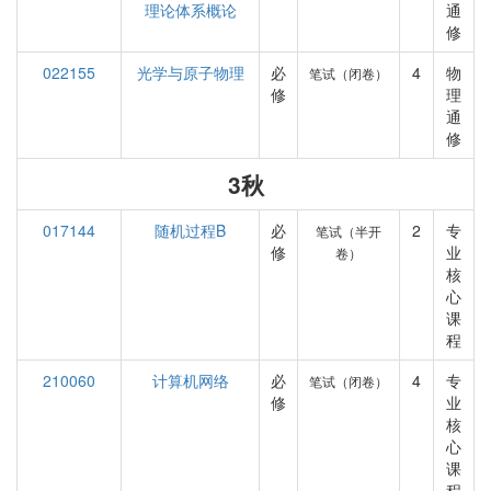
理论体系概论
通
修
022155
光学与原子物理
必
4
物
笔试（闭卷）
修
理
通
修
3秋
017144
随机过程B
必
2
专
笔试（半开
修
业
卷）
核
心
课
程
210060
计算机网络
必
4
专
笔试（闭卷）
修
业
核
心
课
程