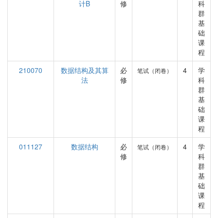
计B
修
科
群
基
础
课
程
210070
数据结构及其算
必
4
学
笔试（闭卷）
法
修
科
群
基
础
课
程
011127
数据结构
必
4
学
笔试（闭卷）
修
科
群
基
础
课
程