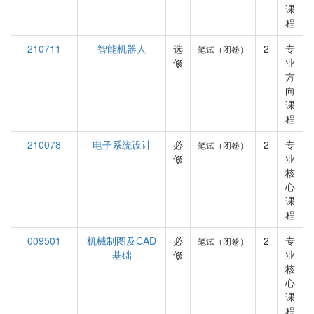
课
程
210711
智能机器人
选
2
专
笔试（闭卷）
修
业
方
向
课
程
210078
电子系统设计
必
2
专
笔试（闭卷）
修
业
核
心
课
程
009501
机械制图及CAD
必
2
专
笔试（闭卷）
基础
修
业
核
心
课
程