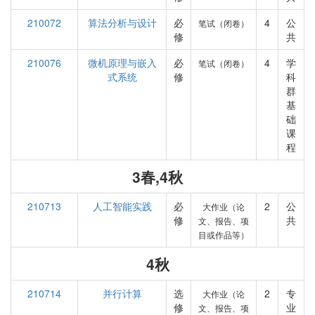
210072
算法分析与设计
必
4
公
笔试（闭卷）
修
共
210076
微机原理与嵌入
必
4
学
笔试（闭卷）
式系统
修
科
群
基
础
课
程
3春,4秋
210713
人工智能实践
必
2
公
大作业（论
修
共
文、报告、项
目或作品等）
4秋
210714
并行计算
选
2
专
大作业（论
修
业
文、报告、项