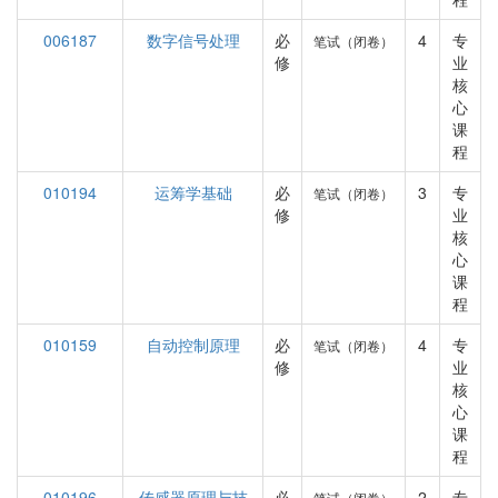
006187
数字信号处理
必
4
专
笔试（闭卷）
修
业
核
心
课
程
010194
运筹学基础
必
3
专
笔试（闭卷）
修
业
核
心
课
程
010159
自动控制原理
必
4
专
笔试（闭卷）
修
业
核
心
课
程
010196
传感器原理与技
必
2
专
笔试（闭卷）