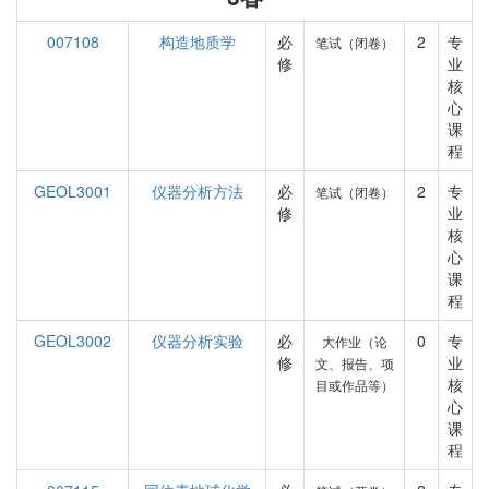
007108
构造地质学
必
2
专
笔试（闭卷）
修
业
核
心
课
程
GEOL3001
仪器分析方法
必
2
专
笔试（闭卷）
修
业
核
心
课
程
GEOL3002
仪器分析实验
必
0
专
大作业（论
修
业
文、报告、项
核
目或作品等）
心
课
程