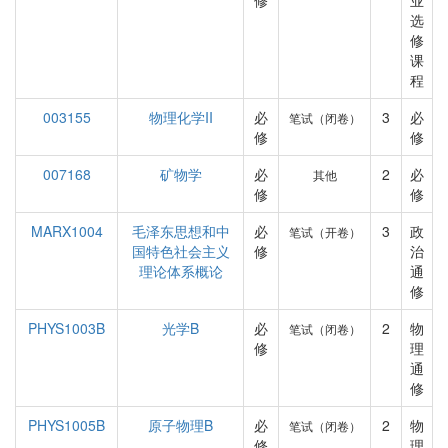
修
业
选
修
课
程
003155
物理化学II
必
3
必
笔试（闭卷）
修
修
007168
矿物学
必
2
必
其他
修
修
MARX1004
毛泽东思想和中
必
3
政
笔试（开卷）
国特色社会主义
修
治
理论体系概论
通
修
PHYS1003B
光学B
必
2
物
笔试（闭卷）
修
理
通
修
PHYS1005B
原子物理B
必
2
物
笔试（闭卷）
修
理