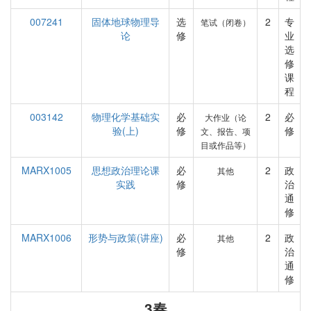
007241
固体地球物理导
选
2
专
笔试（闭卷）
论
修
业
选
修
课
程
003142
物理化学基础实
必
2
必
大作业（论
验(上)
修
修
文、报告、项
目或作品等）
MARX1005
思想政治理论课
必
2
政
其他
实践
修
治
通
修
MARX1006
形势与政策(讲座)
必
2
政
其他
修
治
通
修
3春