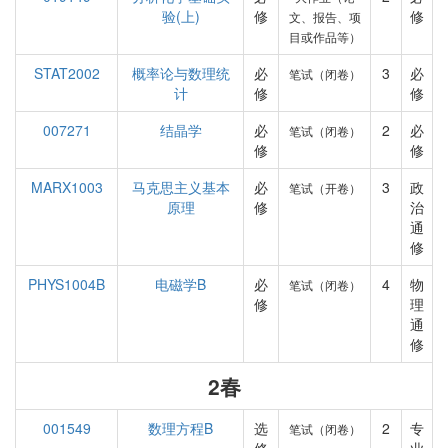
验(上)
修
修
文、报告、项
目或作品等）
STAT2002
概率论与数理统
必
3
必
笔试（闭卷）
计
修
修
007271
结晶学
必
2
必
笔试（闭卷）
修
修
MARX1003
马克思主义基本
必
3
政
笔试（开卷）
原理
修
治
通
修
PHYS1004B
电磁学B
必
4
物
笔试（闭卷）
修
理
通
修
2春
001549
数理方程B
选
2
专
笔试（闭卷）