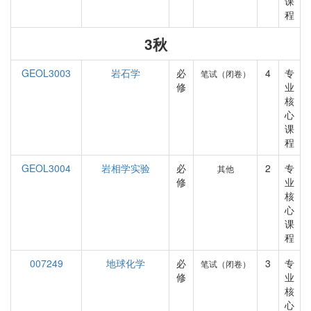
课
程
3秋
GEOL3003
岩石学
必
4
专
笔试（闭卷）
修
业
核
心
课
程
GEOL3004
岩相学实验
必
2
专
其他
修
业
核
心
课
程
007249
地球化学
必
3
专
笔试（闭卷）
修
业
核
心