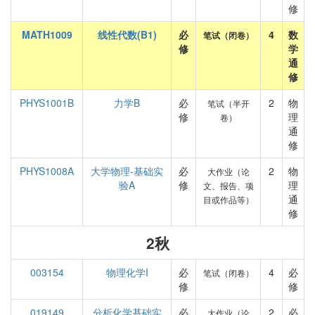
修
MATH1009
线性代数(B1)
必
4
数
笔试（闭卷）
修
学
通
修
PHYS1001B
力学B
必
2
物
笔试（半开
修
理
卷）
通
修
PHYS1008A
大学物理-基础实
必
2
物
大作业（论
验A
修
理
文、报告、项
通
目或作品等）
修
2秋
003154
物理化学I
必
4
必
笔试（闭卷）
修
修
019149
分析化学基础实
必
2
必
大作业（论