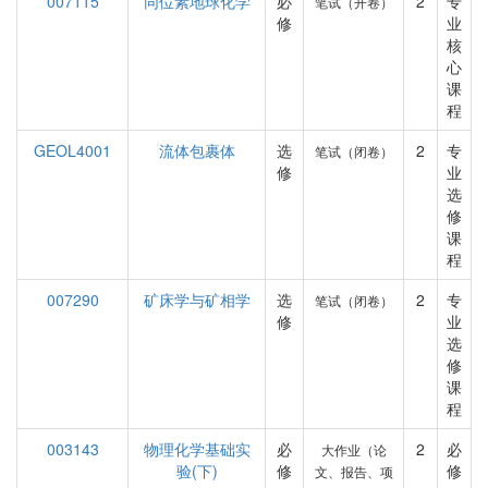
007115
同位素地球化学
必
2
专
笔试（开卷）
修
业
核
心
课
程
GEOL4001
流体包裹体
选
2
专
笔试（闭卷）
修
业
选
修
课
程
007290
矿床学与矿相学
选
2
专
笔试（闭卷）
修
业
选
修
课
程
003143
物理化学基础实
必
2
必
大作业（论
验(下)
修
修
文、报告、项