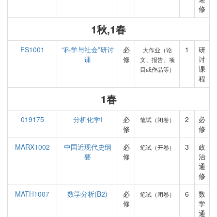
修
1秋,1春
FS1001
“科学与社会”研讨
必
1
研
大作业（论
课
修
讨
文、报告、项
课
目或作品等）
程
1春
019175
分析化学I
必
2
必
笔试（闭卷）
修
修
MARX1002
中国近现代史纲
必
3
政
笔试（开卷）
要
修
治
通
修
MATH1007
数学分析(B2)
必
6
数
笔试（闭卷）
修
学
通