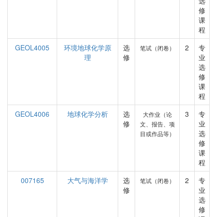
选
修
课
程
GEOL4005
环境地球化学原
选
2
专
笔试（闭卷）
理
修
业
选
修
课
程
GEOL4006
地球化学分析
选
3
专
大作业（论
修
业
文、报告、项
选
目或作品等）
修
课
程
007165
大气与海洋学
选
2
专
笔试（闭卷）
修
业
选
修