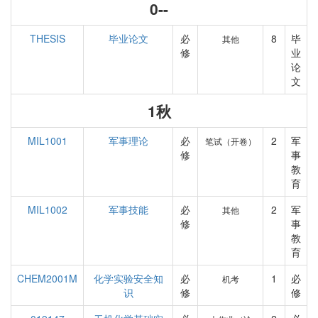
0--
THESIS
毕业论文
必
8
毕
其他
修
业
论
文
1秋
MIL1001
军事理论
必
2
军
笔试（开卷）
修
事
教
育
MIL1002
军事技能
必
2
军
其他
修
事
教
育
CHEM2001M
化学实验安全知
必
1
必
机考
识
修
修