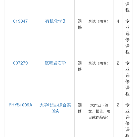
课
程
019047
有机化学B
选
4
专
笔试（闭卷）
修
业
选
修
课
程
007279
沉积岩石学
选
2
专
笔试（闭卷）
修
业
选
修
课
程
PHYS1009A
大学物理-综合实
选
2
专
大作业（论
验A
修
业
文、报告、项
选
目或作品等）
修
课
程