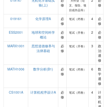
019147
无机化学基础实
必
2
必
大作业（论
验(上)
修
修
文、报告、项
目或作品等）
019161
化学原理A
必
4
必
笔试（闭卷）
修
修
ESS2001
地球和空间科学
必
2
必
笔试（开卷）
概论
修
修
MARX1001
思想道德修养与
必
3
政
笔试（开卷）
法律基础
修
治
通
修
MATH1006
数学分析(B1)
必
6
数
笔试（闭卷）
修
学
通
修
CS1001A
计算机程序设计A
必
4
计
笔试（闭卷）
修
算
机
通