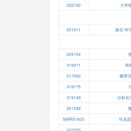
022162
大学
601011
新生“科
003154
019011
有
017082
概率
019175
019149
分析化
001548
MARX1003
马克
022393