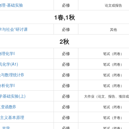
物理-基础实验
必修
论文或报告
1春,1秋
学与社会”研讨课
必修
其他
2秋
物理化学I
必修
笔试（闭卷）
机化学(A1)
必修
笔试（闭卷）
论与数理统计B
必修
笔试（闭卷）
分析化学I
必修
笔试（闭卷）
学基础实验(上)
必修
大作业（论文、报告、项目或
复变函数B
必修
笔试（闭卷）
思主义基本原理
必修
笔试（开卷）
光学
必修
笔试（闭卷）