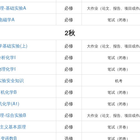
理-基础实验A
必修
大作业（论文、报告、项目或作
电磁学A
必修
笔试（闭卷）
2秋
学基础实验(上)
必修
大作业（论文、报告、项目或作
分析化学I
必修
笔试（闭卷）
物理化学I
必修
笔试（闭卷）
实验安全知识
必修
机考
有机化学B
必修
笔试（闭卷）
化学(A1)
必修
笔试（闭卷）
理-综合实验B
必修
大作业（论文、报告、项目或作
主义基本原理
必修
笔试（开卷）
复变函数B
选修
笔试（闭卷）