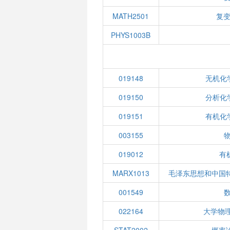
MATH2501
复变
PHYS1003B
019148
无机化
019150
分析化
019151
有机化
003155
物
019012
有机
MARX1013
毛泽东思想和中国
001549
022164
大学物