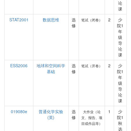
论
课
STAT2001
数据思维
选
2
少
笔试（闭卷）
修
院1
年
级
导
论
课
ESS2006
地球和空间科学
选
2
少
笔试（开卷）
基础
修
院1
年
级
导
论
课
019080e
普通化学实验
选
1
少
大作业（论
(英)
修
院1
文、报告、项
秋
目或作品等）
选