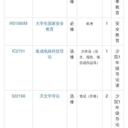
修
事
教
育
HS1580M
大学生国家安全
必
1
安
机考
教育
修
全
教
育
IC2701
集成电路科技导
选
1
少
大作业（论
论
修
院1
文、报告、项
年
目或作品等）
级
导
论
课
022166
天文学导论
选
2
少
笔试（开卷）
修
院1
年
级
导
论