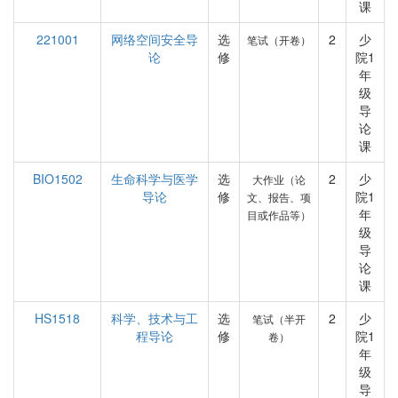
课
221001
网络空间安全导
选
2
少
笔试（开卷）
论
修
院1
年
级
导
论
课
BIO1502
生命科学与医学
选
2
少
大作业（论
导论
修
院1
文、报告、项
年
目或作品等）
级
导
论
课
HS1518
科学、技术与工
选
2
少
笔试（半开
程导论
修
院1
卷）
年
级
导