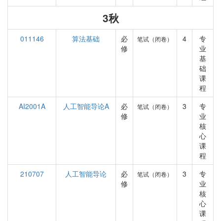
3秋
011146
算法基础
必
4
专
笔试（闭卷）
修
业
基
础
课
程
AI2001A
人工智能导论A
必
3
专
笔试（闭卷）
修
业
核
心
课
程
210707
人工智能导论
必
3
专
笔试（闭卷）
修
业
核
心
课