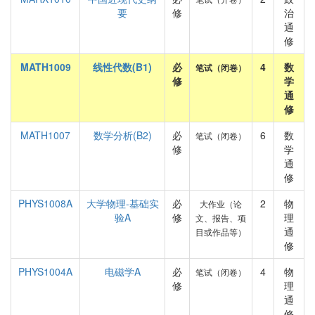
要
修
治
通
修
MATH1009
线性代数(B1)
必
4
数
笔试（闭卷）
修
学
通
修
MATH1007
数学分析(B2)
必
6
数
笔试（闭卷）
修
学
通
修
PHYS1008A
大学物理-基础实
必
2
物
大作业（论
验A
修
理
文、报告、项
通
目或作品等）
修
PHYS1004A
电磁学A
必
4
物
笔试（闭卷）
修
理
通
修