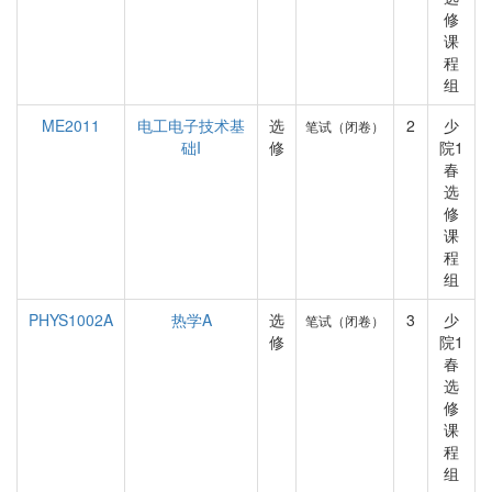
修
课
程
组
ME2011
电工电子技术基
选
2
少
笔试（闭卷）
础I
修
院1
春
选
修
课
程
组
PHYS1002A
热学A
选
3
少
笔试（闭卷）
修
院1
春
选
修
课
程
组