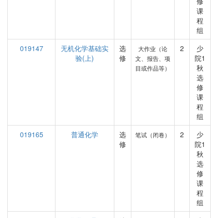
修
课
程
组
019147
无机化学基础实
选
2
少
大作业（论
验(上)
修
院1
文、报告、项
秋
目或作品等）
选
修
课
程
组
019165
普通化学
选
2
少
笔试（闭卷）
修
院1
秋
选
修
课
程
组