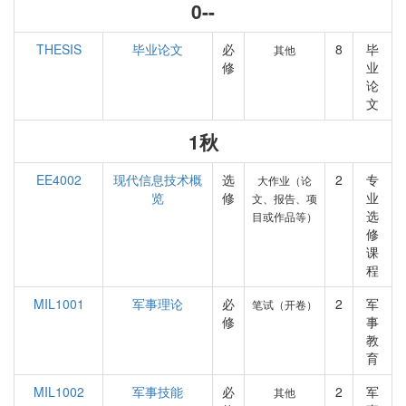
0--
THESIS
毕业论文
必
8
毕
其他
修
业
论
文
1秋
EE4002
现代信息技术概
选
2
专
大作业（论
览
修
业
文、报告、项
选
目或作品等）
修
课
程
MIL1001
军事理论
必
2
军
笔试（开卷）
修
事
教
育
MIL1002
军事技能
必
2
军
其他