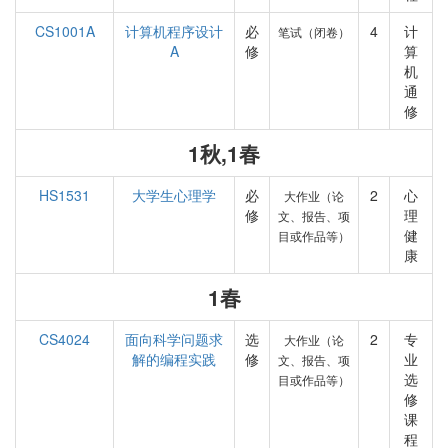
CS1001A
计算机程序设计
必
4
计
笔试（闭卷）
A
修
算
机
通
修
1秋,1春
HS1531
大学生心理学
必
2
心
大作业（论
修
理
文、报告、项
健
目或作品等）
康
1春
CS4024
面向科学问题求
选
2
专
大作业（论
解的编程实践
修
业
文、报告、项
选
目或作品等）
修
课
程