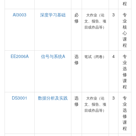
程
AI3003
深度学习基础
必
3
专
大作业（论
修
业
文、报告、项
核
目或作品等）
心
课
程
EE2006A
信号与系统A
选
4
专
笔试（闭卷）
修
业
选
修
课
程
DS3001
数据分析及实践
选
3
专
大作业（论
修
业
文、报告、项
选
目或作品等）
修
课
程