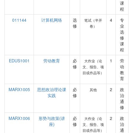
课
程
011144
计算机网络
选
4
专
笔试（半开
修
业
卷）
选
修
课
程
EDUS1001
劳动教育
必
1
劳
大作业（论
修
动
文、报告、项
教
目或作品等）
育
MARX1005
思想政治理论课
必
2
政
其他
实践
修
治
通
修
MARX1006
形势与政策(讲
必
2
政
大作业（论
座)
修
治
文、报告、项
通
目或作品等）