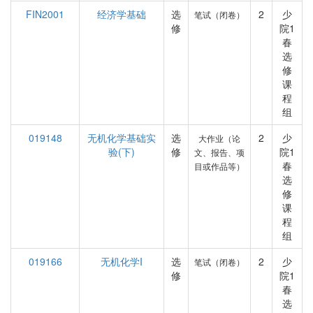
FIN2001
经济学基础
选
2
少
笔试（闭卷）
修
院1
春
选
修
课
程
组
019148
无机化学基础实
选
2
少
大作业（论
验(下)
修
院1
文、报告、项
春
目或作品等）
选
修
课
程
组
019166
无机化学I
选
2
少
笔试（闭卷）
修
院1
春
选