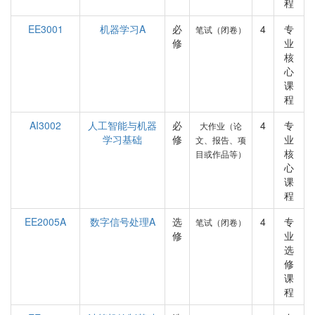
程
EE3001
机器学习A
必
4
专
笔试（闭卷）
修
业
核
心
课
程
AI3002
人工智能与机器
必
4
专
大作业（论
学习基础
修
业
文、报告、项
核
目或作品等）
心
课
程
EE2005A
数字信号处理A
选
4
专
笔试（闭卷）
修
业
选
修
课
程