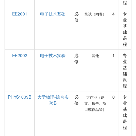
程
EE2001
电子技术基础
必
4
专
笔试（闭卷）
修
业
基
础
课
程
EE2002
电子技术实验
必
1
专
其他
修
业
基
础
课
程
PHYS1009B
大学物理-综合实
必
0
专
大作业（论
验B
修
业
文、报告、项
基
目或作品等）
础
课
程