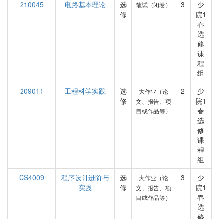
210045
电路基本理论
选
3
少
笔试（闭卷）
修
院1
春
选
修
课
程
组
209011
工程科学实践
选
2
少
大作业（论
修
院1
文、报告、项
春
目或作品等）
选
修
课
程
组
CS4009
程序设计进阶与
选
3
少
大作业（论
实践
修
院1
文、报告、项
春
目或作品等）
选
修