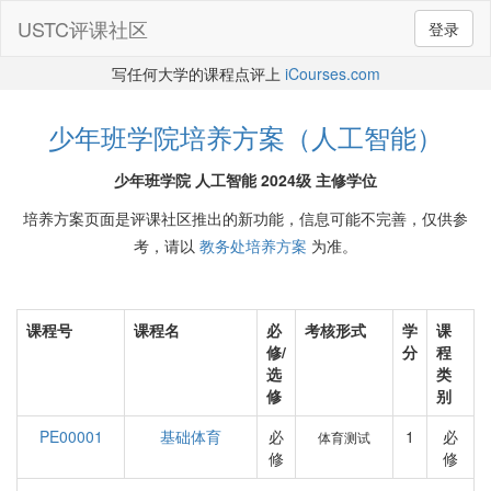
USTC评课社区
登录
写任何大学的课程点评上
iCourses.com
少年班学院培养方案（人工智能）
少年班学院 人工智能 2024级 主修学位
培养方案页面是评课社区推出的新功能，信息可能不完善，仅供参
考，请以
教务处培养方案
为准。
课程号
课程名
必
考核形式
学
课
修/
分
程
选
类
修
别
PE00001
基础体育
必
1
必
体育测试
修
修