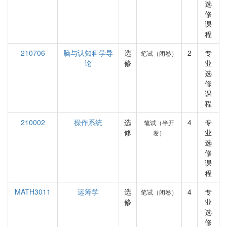
选
修
课
程
210706
脑与认知科学导
选
2
专
笔试（闭卷）
论
修
业
选
修
课
程
210002
操作系统
选
4
专
笔试（半开
修
业
卷）
选
修
课
程
MATH3011
运筹学
选
4
专
笔试（闭卷）
修
业
选
修