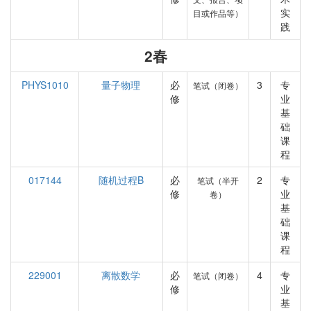
实
目或作品等）
践
2春
PHYS1010
量子物理
必
3
专
笔试（闭卷）
修
业
基
础
课
程
017144
随机过程B
必
2
专
笔试（半开
修
业
卷）
基
础
课
程
229001
离散数学
必
4
专
笔试（闭卷）
修
业
基