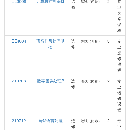
EE3006
计算机控制基础
选
3
专
笔试（闭卷）
修
业
选
修
课
程
EE4004
语音信号处理基
选
3
专
笔试（开卷）
础
修
业
选
修
课
程
210708
数字图像处理B
选
2
专
笔试（闭卷）
修
业
选
修
课
程
210712
自然语言处理
选
2
专
笔试（闭卷）
修
业