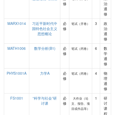
修
治
通
修
MARX1014
习近平新时代中
必
3
政
笔试（开卷）
国特色社会主义
修
治
思想概论
通
修
MATH1006
数学分析(B1)
必
6
数
笔试（闭卷）
修
学
通
修
PHYS1001A
力学A
必
4
物
笔试（闭卷）
修
理
通
修
FS1001
“科学与社会”研
必
1
研
大作业（论
讨课
修
讨
文、报告、项
课
目或作品等）
程