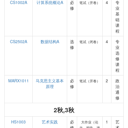
CS1002A
计算系统概论A
必
4
专
笔试（开卷）
修
业
基
础
课
程
CS2502A
数据结构A
选
4
专
笔试（闭卷）
修
业
选
修
课
程
MARX1011
马克思主义基本
必
2
政
笔试（开卷）
原理
修
治
通
修
2秋,3秋
HS1003
艺术实践
必
1
艺
大作业（论
修
术
文、报告、项