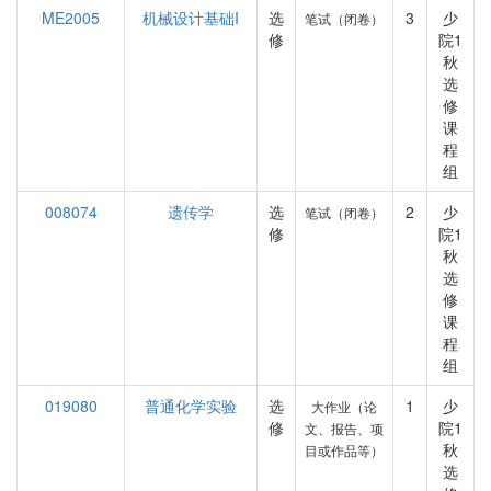
ME2005
机械设计基础I
选
3
少
笔试（闭卷）
修
院1
秋
选
修
课
程
组
008074
遗传学
选
2
少
笔试（闭卷）
修
院1
秋
选
修
课
程
组
019080
普通化学实验
选
1
少
大作业（论
修
院1
文、报告、项
秋
目或作品等）
选