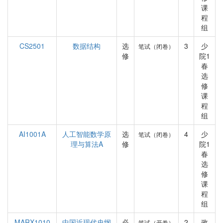
课
程
组
CS2501
数据结构
选
3
少
笔试（闭卷）
修
院1
春
选
修
课
程
组
AI1001A
人工智能数学原
选
4
少
笔试（闭卷）
理与算法A
修
院1
春
选
修
课
程
组
MARX1010
中国近现代史纲
必
2
政
笔试（开卷）