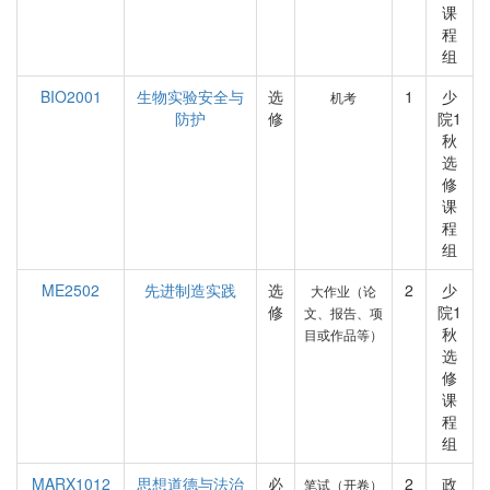
课
程
组
BIO2001
生物实验安全与
选
1
少
机考
防护
修
院1
秋
选
修
课
程
组
ME2502
先进制造实践
选
2
少
大作业（论
修
院1
文、报告、项
秋
目或作品等）
选
修
课
程
组
MARX1012
思想道德与法治
必
2
政
笔试（开卷）