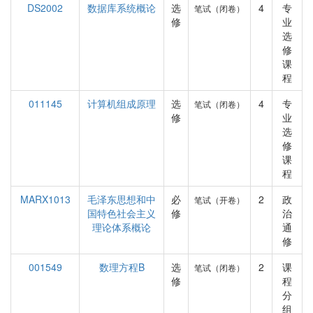
DS2002
数据库系统概论
选
4
专
笔试（闭卷）
修
业
选
修
课
程
011145
计算机组成原理
选
4
专
笔试（闭卷）
修
业
选
修
课
程
MARX1013
毛泽东思想和中
必
2
政
笔试（开卷）
国特色社会主义
修
治
理论体系概论
通
修
001549
数理方程B
选
2
课
笔试（闭卷）
修
程
分
组