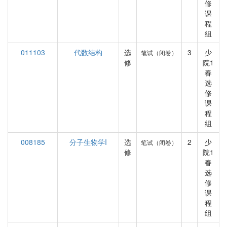
修
课
程
组
011103
代数结构
选
3
少
笔试（闭卷）
修
院1
春
选
修
课
程
组
008185
分子生物学I
选
2
少
笔试（闭卷）
修
院1
春
选
修
课
程
组