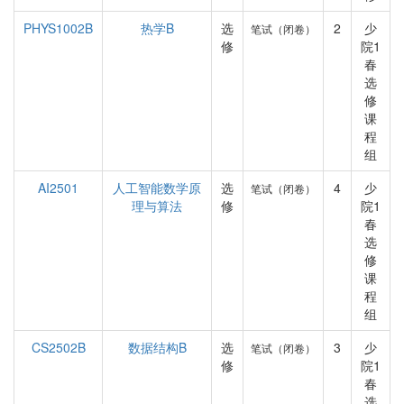
PHYS1002B
热学B
选
2
少
笔试（闭卷）
修
院1
春
选
修
课
程
组
AI2501
人工智能数学原
选
4
少
笔试（闭卷）
理与算法
修
院1
春
选
修
课
程
组
CS2502B
数据结构B
选
3
少
笔试（闭卷）
修
院1
春
选