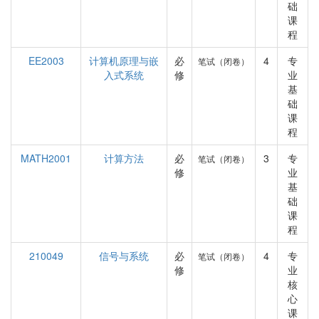
础
课
程
EE2003
计算机原理与嵌
必
4
专
笔试（闭卷）
入式系统
修
业
基
础
课
程
MATH2001
计算方法
必
3
专
笔试（闭卷）
修
业
基
础
课
程
210049
信号与系统
必
4
专
笔试（闭卷）
修
业
核
心
课