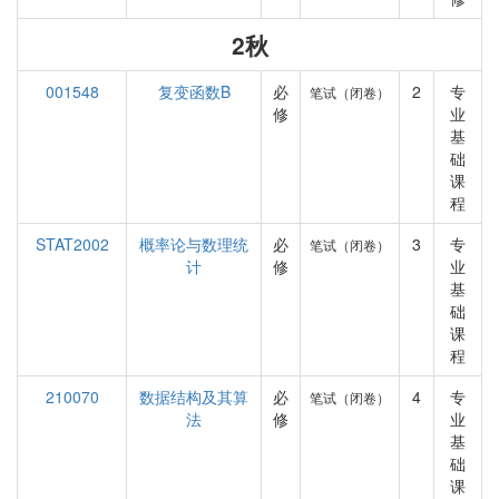
2秋
001548
复变函数B
必
2
专
笔试（闭卷）
修
业
基
础
课
程
STAT2002
概率论与数理统
必
3
专
笔试（闭卷）
计
修
业
基
础
课
程
210070
数据结构及其算
必
4
专
笔试（闭卷）
法
修
业
基
础
课