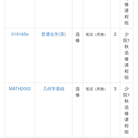
修
课
程
组
019165e
普通化学(英)
选
2
少
笔试（闭卷）
修
院1
秋
选
修
课
程
组
MATH2002
几何学基础
选
3
少
笔试（闭卷）
修
院1
秋
选
修
课
程
组