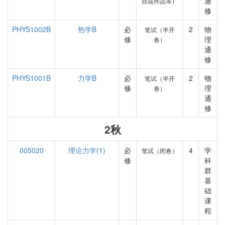
通
目或作品等）
修
PHYS1002B
热学B
必
2
物
笔试（半开
修
理
卷）
通
修
PHYS1001B
力学B
必
2
物
笔试（半开
修
理
卷）
通
修
2秋
005020
理论力学(1)
必
4
学
笔试（闭卷）
修
科
群
基
础
课
程