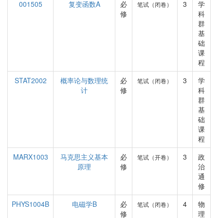
001505
复变函数A
必
3
学
笔试（闭卷）
修
科
群
基
础
课
程
STAT2002
概率论与数理统
必
3
学
笔试（闭卷）
计
修
科
群
基
础
课
程
MARX1003
马克思主义基本
必
3
政
笔试（开卷）
原理
修
治
通
修
PHYS1004B
电磁学B
必
4
物
笔试（闭卷）
修
理