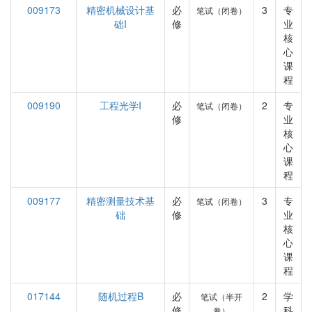
009173
精密机械设计基
必
3
专
笔试（闭卷）
础I
修
业
核
心
课
程
009190
工程光学I
必
2
专
笔试（闭卷）
修
业
核
心
课
程
009177
精密测量技术基
必
3
专
笔试（闭卷）
础
修
业
核
心
课
程
017144
随机过程B
必
2
学
笔试（半开
修
科
卷）