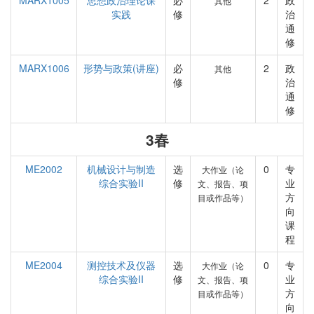
MARX1005
思想政治理论课
必
2
政
其他
实践
修
治
通
修
MARX1006
形势与政策(讲座)
必
2
政
其他
修
治
通
修
3春
ME2002
机械设计与制造
选
0
专
大作业（论
综合实验II
修
业
文、报告、项
方
目或作品等）
向
课
程
ME2004
测控技术及仪器
选
0
专
大作业（论
综合实验II
修
业
文、报告、项
方
目或作品等）
向