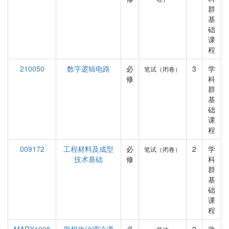
群
基
础
课
程
210050
数字逻辑电路
必
3
学
笔试（闭卷）
修
科
群
基
础
课
程
009172
工程材料及成型
必
2
学
笔试（闭卷）
技术基础
修
科
群
基
础
课
程