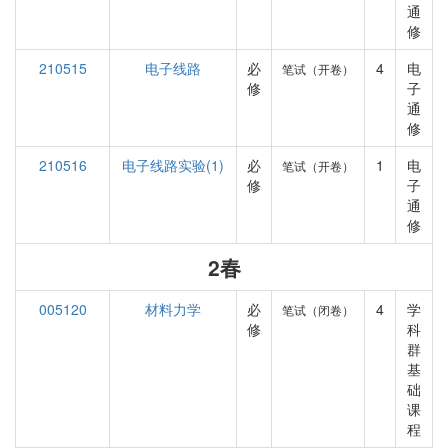
通
修
210515
电子线路
必
4
电
笔试（开卷）
修
子
通
修
210516
电子线路实验(1)
必
1
电
笔试（开卷）
修
子
通
修
2春
005120
材料力学
必
4
学
笔试（闭卷）
修
科
群
基
础
课
程