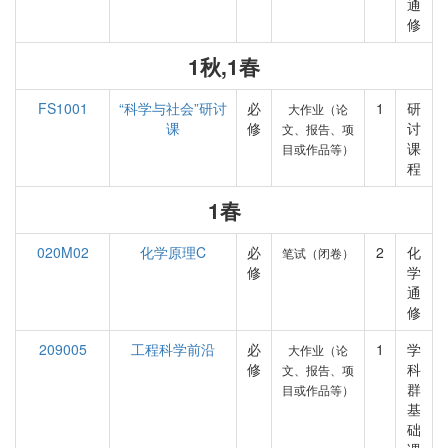
通
修
1秋,1春
FS1001
“科学与社会”研讨
必
1
研
大作业（论
课
修
讨
文、报告、项
课
目或作品等）
程
1春
020M02
化学原理C
必
2
化
笔试（闭卷）
修
学
通
修
209005
工程科学前沿
必
1
学
大作业（论
修
科
文、报告、项
群
目或作品等）
基
础