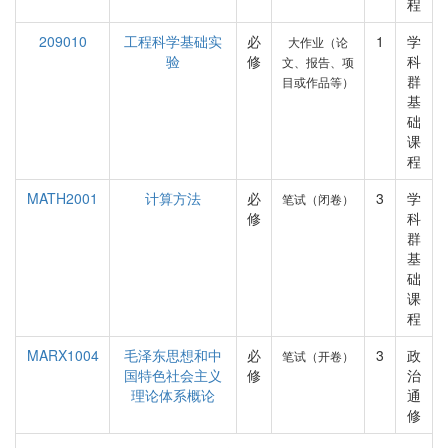
程
209010
工程科学基础实
必
1
学
大作业（论
验
修
科
文、报告、项
群
目或作品等）
基
础
课
程
MATH2001
计算方法
必
3
学
笔试（闭卷）
修
科
群
基
础
课
程
MARX1004
毛泽东思想和中
必
3
政
笔试（开卷）
国特色社会主义
修
治
理论体系概论
通
修