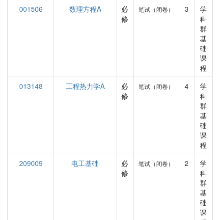
001506
数理方程A
必
3
学
笔试（闭卷）
修
科
群
基
础
课
程
013148
工程热力学A
必
4
学
笔试（闭卷）
修
科
群
基
础
课
程
209009
电工基础
必
2
学
笔试（闭卷）
修
科
群
基
础
课