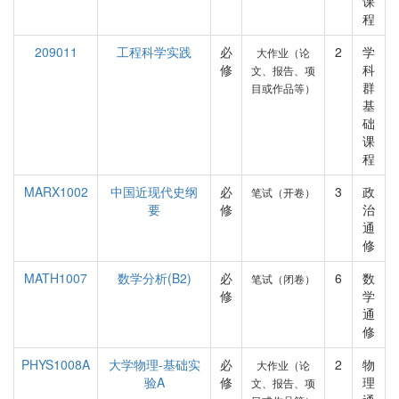
课
程
209011
工程科学实践
必
2
学
大作业（论
修
科
文、报告、项
群
目或作品等）
基
础
课
程
MARX1002
中国近现代史纲
必
3
政
笔试（开卷）
要
修
治
通
修
MATH1007
数学分析(B2)
必
6
数
笔试（闭卷）
修
学
通
修
PHYS1008A
大学物理-基础实
必
2
物
大作业（论
验A
修
理
文、报告、项