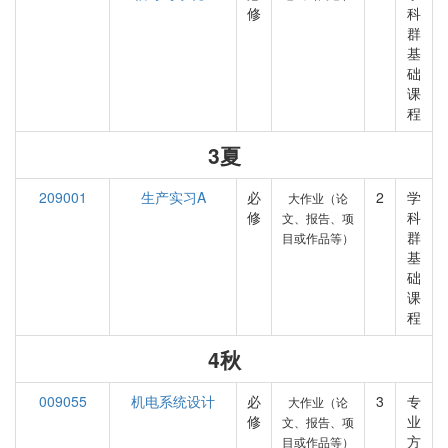
修
科
群
基
础
课
程
3夏
209001
生产实习A
必
2
学
大作业（论
修
科
文、报告、项
群
目或作品等）
基
础
课
程
4秋
009055
机电系统设计
必
3
专
大作业（论
修
业
文、报告、项
方
目或作品等）