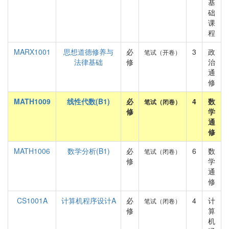
基
础
课
程
MARX1001
思想道德修养与
必
3
政
笔试（开卷）
法律基础
修
治
通
修
MATH1009
线性代数(B1)
必
4
数
笔试（闭卷）
修
学
通
修
MATH1006
数学分析(B1)
必
6
数
笔试（闭卷）
修
学
通
修
CS1001A
计算机程序设计A
必
4
计
笔试（闭卷）
修
算
机