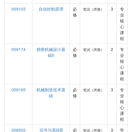
009103
自动控制原理
必
3
专
笔试（闭卷）
修
业
核
心
课
程
009174
精密机械设计基
必
2
专
笔试（闭卷）
础II
修
业
核
心
课
程
009165
机械制造技术基
必
3
专
笔试（闭卷）
础
修
业
核
心
课
程
006502
信号与系统B
必
3
学
笔试（闭卷）