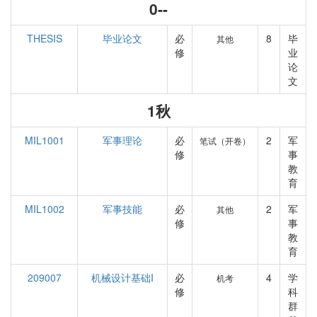
0--
THESIS
毕业论文
必
8
毕
其他
修
业
论
文
1秋
MIL1001
军事理论
必
2
军
笔试（开卷）
修
事
教
育
MIL1002
军事技能
必
2
军
其他
修
事
教
育
209007
机械设计基础I
必
4
学
机考
修
科
群