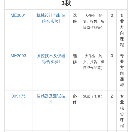
3秋
ME2001
机械设计与制造
选
0
专
大作业（论
综合实验I
修
业
文、报告、项
方
目或作品等）
向
课
程
ME2003
测控技术及仪器
选
0
专
大作业（论
综合实验I
修
业
文、报告、项
方
目或作品等）
向
课
程
009175
传感器及测试技
必
2
专
笔试（闭卷）
术
修
业
核
心
课
程