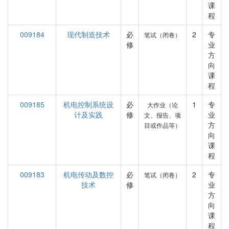
课
程
009184
现代制造技术
必
2
专
笔试（闭卷）
修
业
方
向
课
程
009185
机电控制系统设
必
1
专
大作业（论
计及实践
修
业
文、报告、项
方
目或作品等）
向
课
程
009183
机电传动及数控
必
2
专
笔试（闭卷）
技术
修
业
方
向
课
程