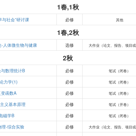
1春,1秋
学与社会”研讨课
必修
其他
1春,2秋
论-人体微生物与健康
选修
大作业（论文、报告、项目或
2秋
论与数理统计B
必修
笔试（闭卷）
论力学(1)
必修
笔试（闭卷）
复变函数A
必修
笔试（闭卷）
思主义基本原理
必修
笔试（开卷）
电磁学B
必修
笔试（闭卷）
物理-综合实验
必修
大作业（论文、报告、项目或