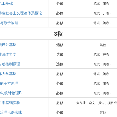
电工基础
必修
笔试（闭卷）
特色社会主义理论体系概论
必修
笔试（开卷）
学与原子物理
必修
笔试（闭卷）
3秋
械设计基础
选修
其他
性流体力学
选修
笔试（开卷）
自动控制原理
选修
笔试（闭卷）
体力学基础
必修
笔试（闭卷）
热的基本原理
必修
笔试（闭卷）
学与统计物理B
必修
笔试（闭卷）
科学基础实验
必修
大作业（论文、报告、项目或
政治理论课实践
必修
其他