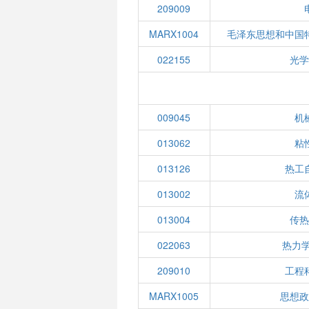
209009
MARX1004
毛泽东思想和中国
022155
光
009045
机
013062
粘
013126
热工
013002
流
013004
传
022063
热力
209010
工程
MARX1005
思想