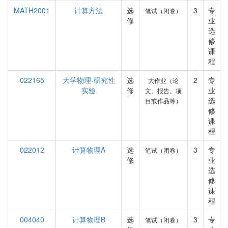
MATH2001
计算方法
选
3
专
笔试（闭卷）
修
业
选
修
课
程
022165
大学物理-研究性
选
2
专
大作业（论
实验
修
业
文、报告、项
选
目或作品等）
修
课
程
022012
计算物理A
选
3
专
笔试（闭卷）
修
业
选
修
课
程
004040
计算物理B
选
3
专
笔试（闭卷）