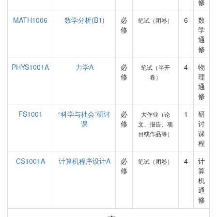
修
MATH1006
数学分析(B1)
必
6
数
笔试（闭卷）
修
学
通
修
PHYS1001A
力学A
必
4
物
笔试（半开
修
理
卷）
通
修
FS1001
“科学与社会”研讨
必
1
研
大作业（论
课
修
讨
文、报告、项
课
目或作品等）
程
CS1001A
计算机程序设计A
必
4
计
笔试（闭卷）
修
算
机
通
修