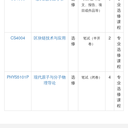
修
业
文、报告、项
选
目或作品等）
修
课
程
CS4004
区块链技术与应用
选
2
专
笔试（半开
修
业
卷）
选
修
课
程
PHYS5101P
现代原子与分子物
选
4
专
笔试（闭卷）
理导论
修
业
选
修
课
程