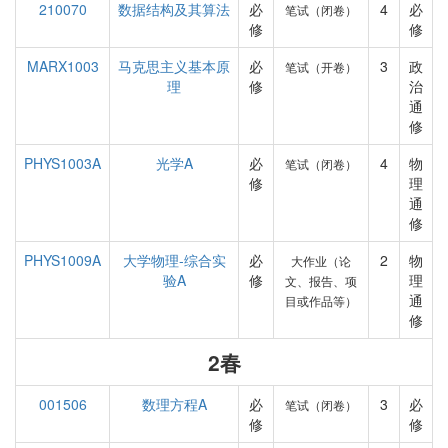
210070
数据结构及其算法
必
4
必
笔试（闭卷）
修
修
MARX1003
马克思主义基本原
必
3
政
笔试（开卷）
理
修
治
通
修
PHYS1003A
光学A
必
4
物
笔试（闭卷）
修
理
通
修
PHYS1009A
大学物理-综合实
必
2
物
大作业（论
验A
修
理
文、报告、项
通
目或作品等）
修
2春
001506
数理方程A
必
3
必
笔试（闭卷）
修
修