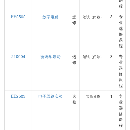
课
程
EE2502
数字电路
选
3
专
笔试（闭卷）
修
业
选
修
课
程
210004
密码学导论
选
3
专
笔试（闭卷）
修
业
选
修
课
程
EE2503
电子线路实验
选
1
专
实验操作
修
业
选
修
课
程