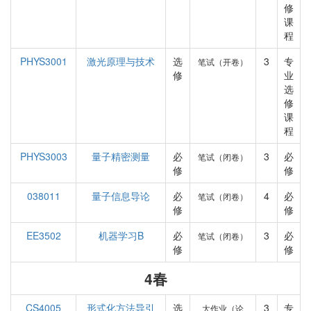
修
课
程
PHYS3001
激光原理与技术
选
3
专
笔试（开卷）
修
业
选
修
课
程
PHYS3003
量子精密测量
必
3
必
笔试（闭卷）
修
修
038011
量子信息导论
必
4
必
笔试（闭卷）
修
修
EE3502
机器学习B
必
3
必
笔试（闭卷）
修
修
4春
CS4005
形式化方法导引
选
3
专
大作业（论