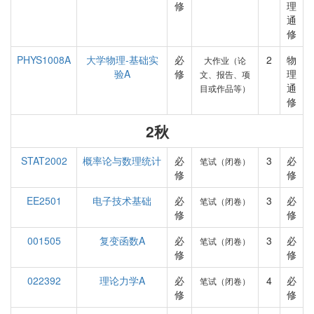
修
理
通
修
PHYS1008A
大学物理-基础实
必
2
物
大作业（论
验A
修
理
文、报告、项
通
目或作品等）
修
2秋
STAT2002
概率论与数理统计
必
3
必
笔试（闭卷）
修
修
EE2501
电子技术基础
必
3
必
笔试（闭卷）
修
修
001505
复变函数A
必
3
必
笔试（闭卷）
修
修
022392
理论力学A
必
4
必
笔试（闭卷）
修
修