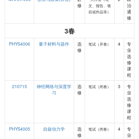
修
治
文、报告、项
通
目或作品等）
修
3春
PHYS4006
量子材料与器件
选
4
专
笔试（开卷）
修
业
选
修
课
程
210715
神经网络与深度学
选
3
专
笔试（闭卷）
习
修
业
选
修
课
程
PHYS4005
自旋动力学
选
4
专
笔试（闭卷）
修
业