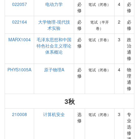
022057
电动力学
必
4
必
笔试（闭卷）
修
修
022164
大学物理-现代技
必
2
必
笔试（半开
术实验
修
修
卷）
MARX1004
毛泽东思想和中国
必
3
政
笔试（开卷）
特色社会主义理论
修
治
体系概论
通
修
PHYS1005A
原子物理A
必
4
物
笔试（闭卷）
修
理
通
修
3秋
210008
计算机安全
选
3
专
笔试（闭卷）
修
业
选
修