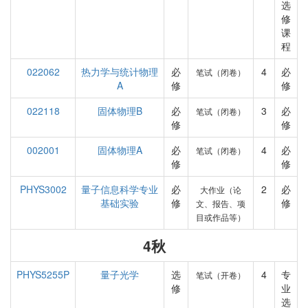
选
修
课
程
022062
热力学与统计物理
必
4
必
笔试（闭卷）
A
修
修
022118
固体物理B
必
3
必
笔试（闭卷）
修
修
002001
固体物理A
必
4
必
笔试（闭卷）
修
修
PHYS3002
量子信息科学专业
必
2
必
大作业（论
基础实验
修
修
文、报告、项
目或作品等）
4秋
PHYS5255P
量子光学
选
4
专
笔试（开卷）
修
业
选