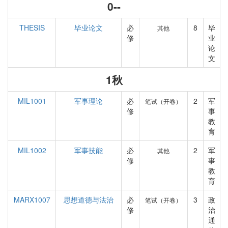
0--
THESIS
毕业论文
必
8
毕
其他
修
业
论
文
1秋
MIL1001
军事理论
必
2
军
笔试（开卷）
修
事
教
育
MIL1002
军事技能
必
2
军
其他
修
事
教
育
MARX1007
思想道德与法治
必
3
政
笔试（开卷）
修
治
通