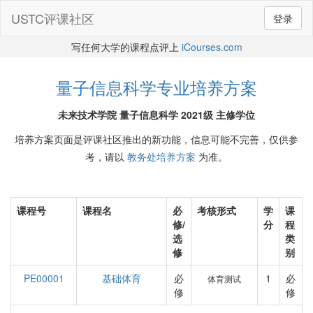
USTC评课社区
登录
写任何大学的课程点评上
iCourses.com
量子信息科学专业培养方案
未来技术学院 量子信息科学 2021级 主修学位
培养方案页面是评课社区推出的新功能，信息可能不完善，仅供参
考，请以
教务处培养方案
为准。
课程号
课程名
必
考核形式
学
课
修/
分
程
选
类
修
别
PE00001
基础体育
必
1
必
体育测试
修
修