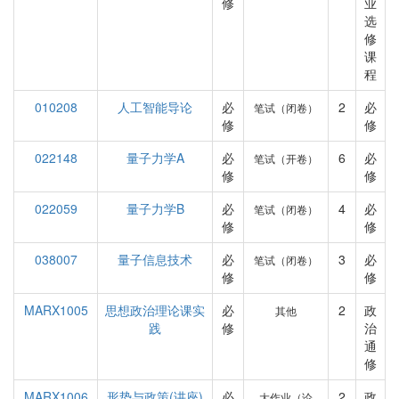
修
业
选
修
课
程
010208
人工智能导论
必
2
必
笔试（闭卷）
修
修
022148
量子力学A
必
6
必
笔试（开卷）
修
修
022059
量子力学B
必
4
必
笔试（闭卷）
修
修
038007
量子信息技术
必
3
必
笔试（闭卷）
修
修
MARX1005
思想政治理论课实
必
2
政
其他
践
修
治
通
修
MARX1006
形势与政策(讲座)
必
2
政
大作业（论