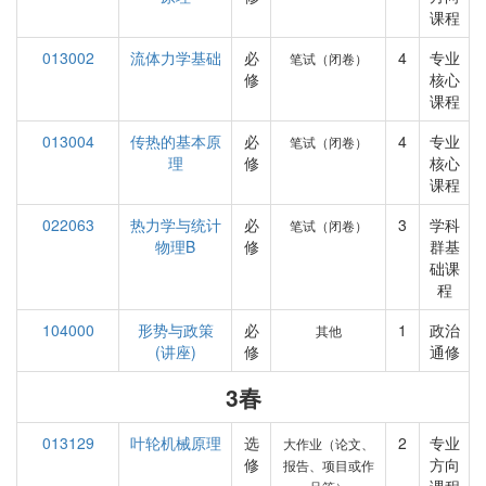
课程
013002
流体力学基础
必
4
专业
笔试（闭卷）
修
核心
课程
013004
传热的基本原
必
4
专业
笔试（闭卷）
理
修
核心
课程
022063
热力学与统计
必
3
学科
笔试（闭卷）
物理B
修
群基
础课
程
104000
形势与政策
必
1
政治
其他
(讲座)
修
通修
3春
013129
叶轮机械原理
选
2
专业
大作业（论文、
修
方向
报告、项目或作