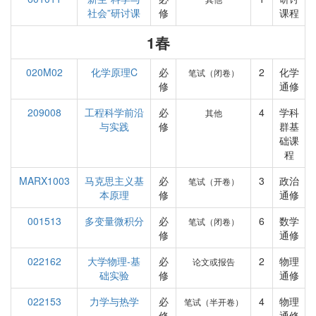
社会”研讨课
修
课程
1春
020M02
化学原理C
必
2
化学
笔试（闭卷）
修
通修
209008
工程科学前沿
必
4
学科
其他
与实践
修
群基
础课
程
MARX1003
马克思主义基
必
3
政治
笔试（开卷）
本原理
修
通修
001513
多变量微积分
必
6
数学
笔试（闭卷）
修
通修
022162
大学物理-基
必
2
物理
论文或报告
础实验
修
通修
022153
力学与热学
必
4
物理
笔试（半开卷）
修
通修