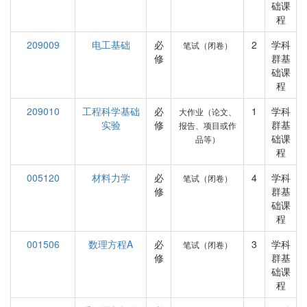
础课
程
209009
电工基础
必
2
学科
笔试（闭卷）
修
群基
础课
程
209010
工程科学基础
必
1
学科
大作业（论文、
实验
修
群基
报告、项目或作
础课
品等）
程
005120
材料力学
必
4
学科
笔试（闭卷）
修
群基
础课
程
001506
数理方程A
必
3
学科
笔试（闭卷）
修
群基
础课
程