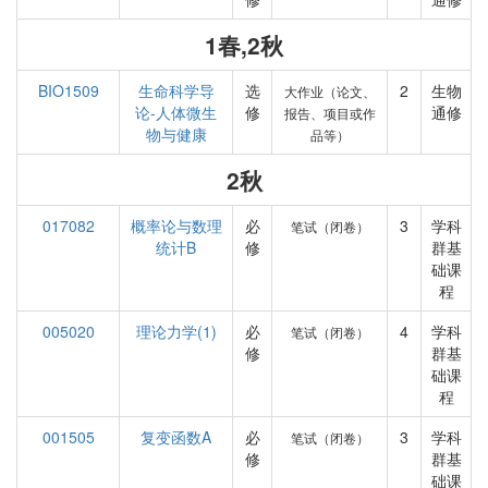
1春,2秋
BIO1509
生命科学导
选
2
生物
大作业（论文、
论-人体微生
修
通修
报告、项目或作
物与健康
品等）
2秋
017082
概率论与数理
必
3
学科
笔试（闭卷）
统计B
修
群基
础课
程
005020
理论力学(1)
必
4
学科
笔试（闭卷）
修
群基
础课
程
001505
复变函数A
必
3
学科
笔试（闭卷）
修
群基
础课