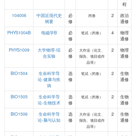
程
104006
中国近现代史
必
2
政治
闭卷
纲要
修
通修
PHYS1004B
电磁学B
必
4
物理
笔试（闭卷）
修
通修
PHYS1009
大学物理-综
必
2
物理
大作业（论文、
合实验
修
通修
报告、项目或作
品等）
BIO1504
生命科学导
选
2
生物
笔试（闭卷）
论-健康与疾
修
通修
病
BIO1505
生命科学导
选
2
生物
笔试（闭卷）
论-生物技术
修
通修
BIO1506
生命科学导
选
2
生物
大作业（论文、
论-脑与认知
修
通修
报告、项目或作
品等）