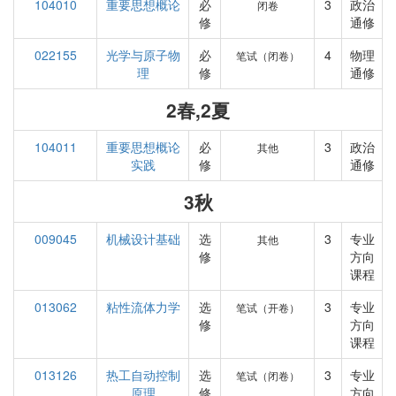
104010
重要思想概论
必
3
政治
闭卷
修
通修
022155
光学与原子物
必
4
物理
笔试（闭卷）
理
修
通修
2春,2夏
104011
重要思想概论
必
3
政治
其他
实践
修
通修
3秋
009045
机械设计基础
选
3
专业
其他
修
方向
课程
013062
粘性流体力学
选
3
专业
笔试（开卷）
修
方向
课程
013126
热工自动控制
选
3
专业
笔试（闭卷）
原理
修
方向