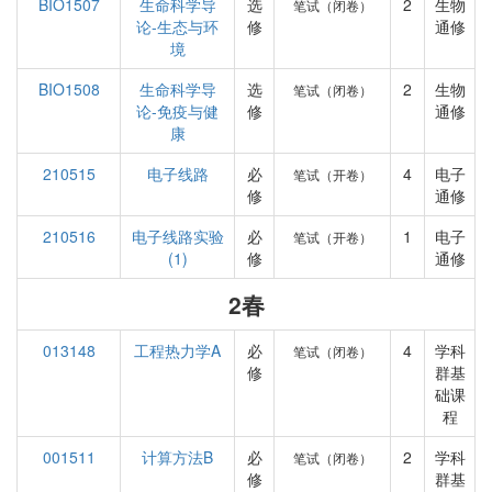
BIO1507
生命科学导
选
2
生物
笔试（闭卷）
论-生态与环
修
通修
境
BIO1508
生命科学导
选
2
生物
笔试（闭卷）
论-免疫与健
修
通修
康
210515
电子线路
必
4
电子
笔试（开卷）
修
通修
210516
电子线路实验
必
1
电子
笔试（开卷）
(1)
修
通修
2春
013148
工程热力学A
必
4
学科
笔试（闭卷）
修
群基
础课
程
001511
计算方法B
必
2
学科
笔试（闭卷）
修
群基