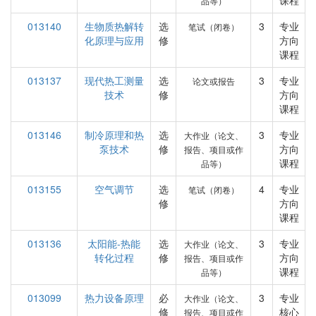
课程
品等）
013140
生物质热解转
选
3
专业
笔试（闭卷）
化原理与应用
修
方向
课程
013137
现代热工测量
选
3
专业
论文或报告
技术
修
方向
课程
013146
制冷原理和热
选
3
专业
大作业（论文、
泵技术
修
方向
报告、项目或作
课程
品等）
013155
空气调节
选
4
专业
笔试（闭卷）
修
方向
课程
013136
太阳能-热能
选
3
专业
大作业（论文、
转化过程
修
方向
报告、项目或作
课程
品等）
013099
热力设备原理
必
3
专业
大作业（论文、
修
核心
报告、项目或作