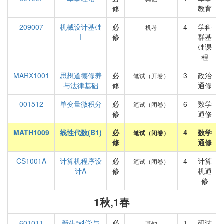
修
教育
209007
机械设计基础
必
4
学科
机考
I
修
群基
础课
程
MARX1001
思想道德修养
必
3
政治
笔试（开卷）
与法律基础
修
通修
001512
单变量微积分
必
6
数学
笔试（闭卷）
修
通修
MATH1009
线性代数(B1)
必
4
数学
笔试（闭卷）
修
通修
CS1001A
计算机程序设
必
4
计算
笔试（闭卷）
计A
修
机通
修
1秋,1春
601011
新生“科学与
必
1
研讨
其他