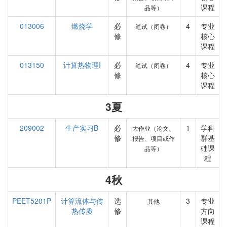
课程
品等）
013006
燃烧学
必
4
专业
笔试（闭卷）
修
核心
课程
013150
计算热物理I
必
4
专业
笔试（闭卷）
修
核心
课程
3夏
209002
生产实习B
必
1
学科
大作业（论文、
修
群基
报告、项目或作
础课
品等）
程
4秋
PEET5201P
计算流体与传
选
3
专业
其他
热传质
修
方向
课程