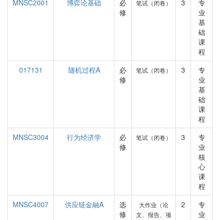
MNSC2001
博弈论基础
必
3
专
笔试（闭卷）
修
业
基
础
课
程
017131
随机过程A
必
3
专
笔试（闭卷）
修
业
基
础
课
程
MNSC3004
行为经济学
必
3
专
笔试（闭卷）
修
业
核
心
课
程
MNSC4007
供应链金融A
选
2
专
大作业（论
修
业
文、报告、项