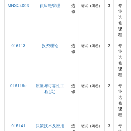
MNSC4003
供应链管理
选
3
专
笔试（闭卷）
修
业
选
修
课
程
016113
投资理论
选
2
专
笔试（闭卷）
修
业
选
修
课
程
016119e
质量与可靠性工
选
2
专
笔试（闭卷）
程(英)
修
业
选
修
课
程
015141
决策技术及应用
选
3
专
笔试（闭卷）