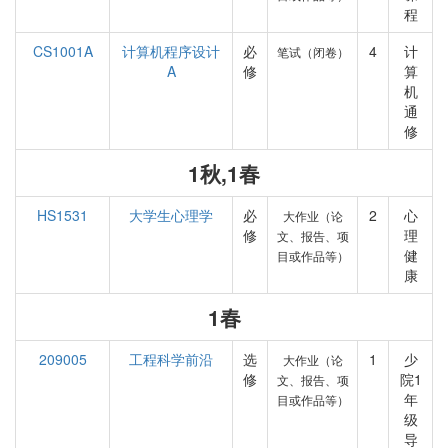
程
CS1001A
计算机程序设计
必
4
计
笔试（闭卷）
A
修
算
机
通
修
1秋,1春
HS1531
大学生心理学
必
2
心
大作业（论
修
理
文、报告、项
健
目或作品等）
康
1春
209005
工程科学前沿
选
1
少
大作业（论
修
院1
文、报告、项
年
目或作品等）
级
导