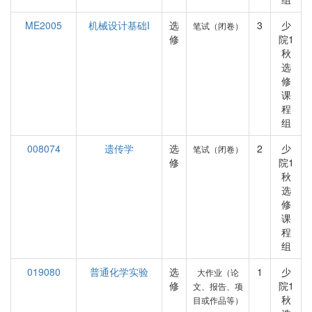
ME2005
机械设计基础I
选
3
少
笔试（闭卷）
修
院1
秋
选
修
课
程
组
008074
遗传学
选
2
少
笔试（闭卷）
修
院1
秋
选
修
课
程
组
019080
普通化学实验
选
1
少
大作业（论
修
院1
文、报告、项
秋
目或作品等）