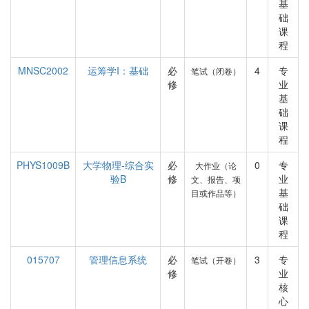
基
础
课
程
MNSC2002
运筹学I：基础
必
4
专
笔试（闭卷）
修
业
基
础
课
程
PHYS1009B
大学物理-综合实
必
0
专
大作业（论
验B
修
业
文、报告、项
基
目或作品等）
础
课
程
015707
管理信息系统
必
3
专
笔试（开卷）
修
业
核
心