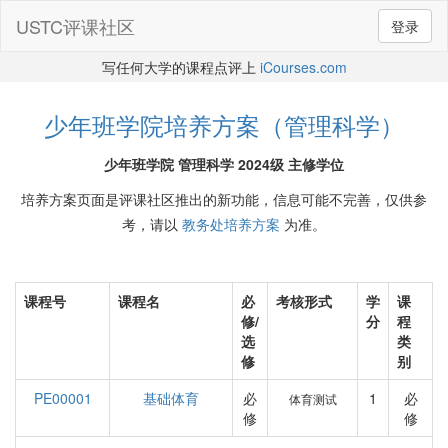
USTC评课社区
登录
写任何大学的课程点评上
iCourses.com
少年班学院培养方案（管理科学）
少年班学院 管理科学 2024级 主修学位
培养方案页面是评课社区推出的新功能，信息可能不完善，仅供参
考，请以
教务处培养方案
为准。
课程号
课程名
必
考核形式
学
课
修/
分
程
选
类
修
别
PE00001
基础体育
必
1
必
体育测试
修
修