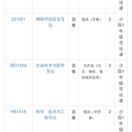
论
课
221001
网络空间安全导
选
2
少
笔试（开卷）
论
修
院1
年
级
导
论
课
BIO1502
生命科学与医学
选
2
少
大作业（论
导论
修
院1
文、报告、项
年
目或作品等）
级
导
论
课
HS1518
科学、技术与工
选
2
少
笔试（半开
程导论
修
院1
卷）
年
级