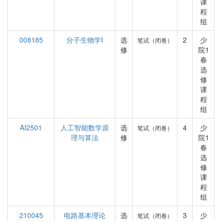
课
程
组
008185
分子生物学I
选
2
少
笔试（闭卷）
修
院1
春
选
修
课
程
组
AI2501
人工智能数学原
选
4
少
笔试（闭卷）
理与算法
修
院1
春
选
修
课
程
组
210045
电路基本理论
选
3
少
笔试（闭卷）