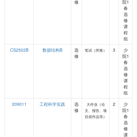
修
院1
春
选
修
课
程
组
CS2502B
数据结构B
选
3
少
笔试（闭卷）
修
院1
春
选
修
课
程
组
209011
工程科学实践
选
2
少
大作业（论
修
院1
文、报告、项
春
目或作品等）
选
修
课