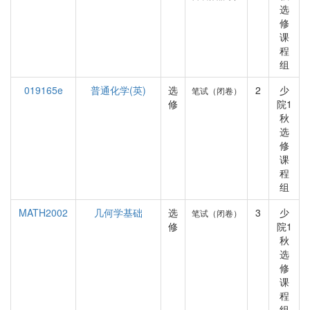
选
修
课
程
组
019165e
普通化学(英)
选
2
少
笔试（闭卷）
修
院1
秋
选
修
课
程
组
MATH2002
几何学基础
选
3
少
笔试（闭卷）
修
院1
秋
选
修
课
程
组