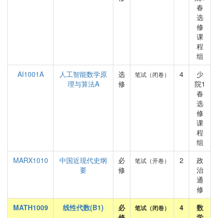
春
选
修
课
程
组
AI1001A
人工智能数学原
选
4
少
笔试（闭卷）
理与算法A
修
院1
春
选
修
课
程
组
MARX1010
中国近现代史纲
必
2
政
笔试（开卷）
要
修
治
通
修
MATH1009
线性代数(B1)
必
4
数
笔试（闭卷）
修
学