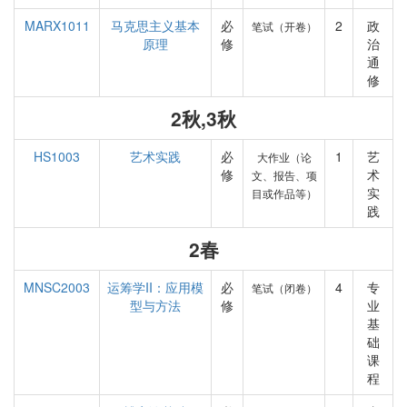
MARX1011
马克思主义基本
必
2
政
笔试（开卷）
原理
修
治
通
修
2秋,3秋
HS1003
艺术实践
必
1
艺
大作业（论
修
术
文、报告、项
实
目或作品等）
践
2春
MNSC2003
运筹学II：应用模
必
4
专
笔试（闭卷）
型与方法
修
业
基
础
课
程