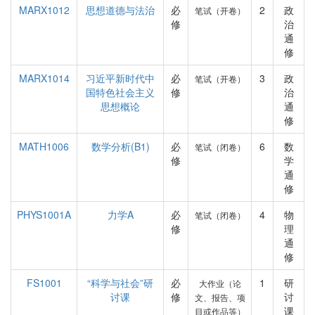
MARX1012
思想道德与法治
必
2
政
笔试（开卷）
修
治
通
修
MARX1014
习近平新时代中
必
3
政
笔试（开卷）
国特色社会主义
修
治
思想概论
通
修
MATH1006
数学分析(B1)
必
6
数
笔试（闭卷）
修
学
通
修
PHYS1001A
力学A
必
4
物
笔试（闭卷）
修
理
通
修
FS1001
“科学与社会”研
必
1
研
大作业（论
讨课
修
讨
文、报告、项
课
目或作品等）