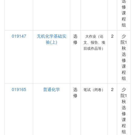
选
修
课
程
组
019147
无机化学基础实
选
2
少
大作业（论
验(上)
修
院1
文、报告、项
秋
目或作品等）
选
修
课
程
组
019165
普通化学
选
2
少
笔试（闭卷）
修
院1
秋
选
修
课
程
组