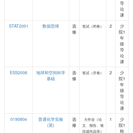
导
论
课
STAT2001
数据思维
选
2
少
笔试（闭卷）
修
院1
年
级
导
论
课
ESS2006
地球和空间科学
选
2
少
笔试（开卷）
基础
修
院1
年
级
导
论
课
019080e
普通化学实验
选
1
少
大作业（论
(英)
修
院1
文、报告、项
秋
目或作品等）