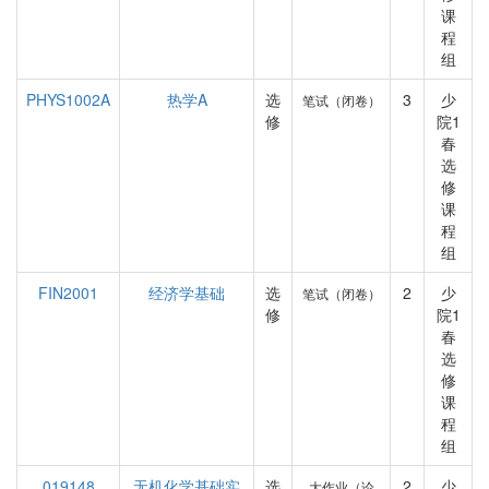
课
程
组
PHYS1002A
热学A
选
3
少
笔试（闭卷）
修
院1
春
选
修
课
程
组
FIN2001
经济学基础
选
2
少
笔试（闭卷）
修
院1
春
选
修
课
程
组
019148
无机化学基础实
选
2
少
大作业（论