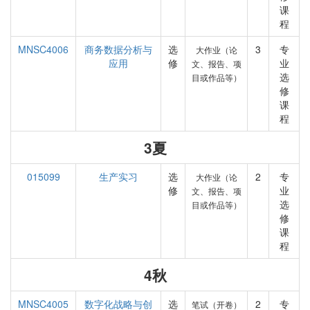
课
程
MNSC4006
商务数据分析与
选
3
专
大作业（论
应用
修
业
文、报告、项
选
目或作品等）
修
课
程
3夏
015099
生产实习
选
2
专
大作业（论
修
业
文、报告、项
选
目或作品等）
修
课
程
4秋
MNSC4005
数字化战略与创
选
2
专
笔试（开卷）