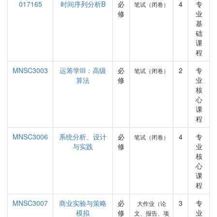
017165
时间序列分析B
必
4
专
笔试（闭卷）
修
业
基
础
课
程
MNSC3003
运筹学III：高级
必
2
专
笔试（闭卷）
算法
修
业
核
心
课
程
MNSC3006
系统分析、设计
必
4
专
笔试（闭卷）
与实践
修
业
核
心
课
程
MNSC3007
商业实验与策略
必
3
专
大作业（论
模拟
修
业
文、报告、项