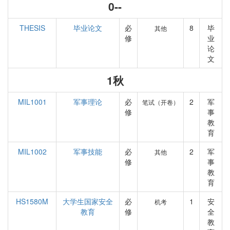
0--
THESIS
毕业论文
必
8
毕
其他
修
业
论
文
1秋
MIL1001
军事理论
必
2
军
笔试（开卷）
修
事
教
育
MIL1002
军事技能
必
2
军
其他
修
事
教
育
HS1580M
大学生国家安全
必
1
安
机考
教育
修
全
教