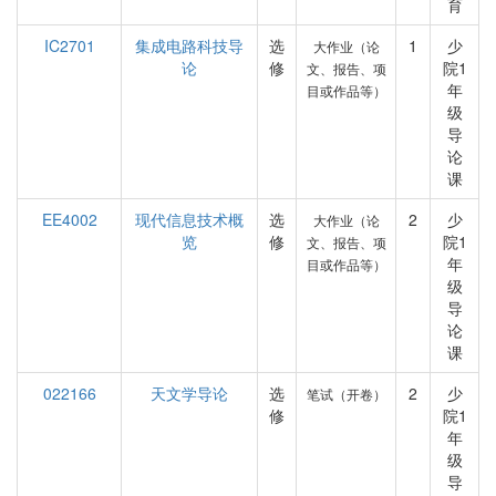
育
IC2701
集成电路科技导
选
1
少
大作业（论
论
修
院1
文、报告、项
年
目或作品等）
级
导
论
课
EE4002
现代信息技术概
选
2
少
大作业（论
览
修
院1
文、报告、项
年
目或作品等）
级
导
论
课
022166
天文学导论
选
2
少
笔试（开卷）
修
院1
年
级
导