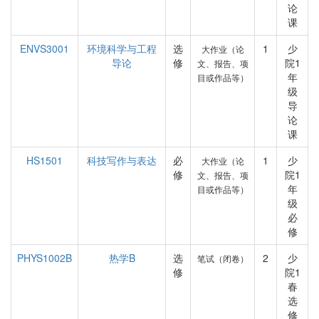
论
课
ENVS3001
环境科学与工程
选
1
少
大作业（论
导论
修
院1
文、报告、项
年
目或作品等）
级
导
论
课
HS1501
科技写作与表达
必
1
少
大作业（论
修
院1
文、报告、项
年
目或作品等）
级
必
修
PHYS1002B
热学B
选
2
少
笔试（闭卷）
修
院1
春
选
修