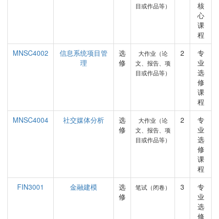
核
目或作品等）
心
课
程
MNSC4002
信息系统项目管
选
2
专
大作业（论
理
修
业
文、报告、项
选
目或作品等）
修
课
程
MNSC4004
社交媒体分析
选
2
专
大作业（论
修
业
文、报告、项
选
目或作品等）
修
课
程
FIN3001
金融建模
选
3
专
笔试（闭卷）
修
业
选
修