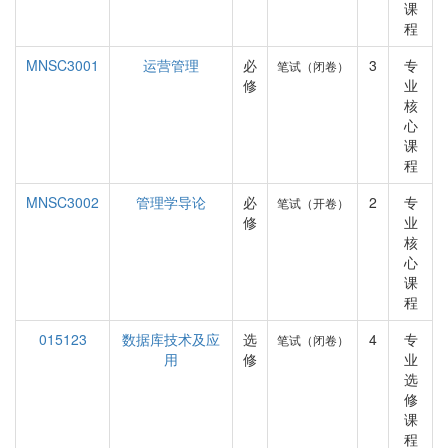
课
程
MNSC3001
运营管理
必
3
专
笔试（闭卷）
修
业
核
心
课
程
MNSC3002
管理学导论
必
2
专
笔试（开卷）
修
业
核
心
课
程
015123
数据库技术及应
选
4
专
笔试（闭卷）
用
修
业
选
修
课
程