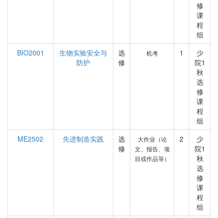
修
课
程
组
BIO2001
生物实验安全与
选
1
少
机考
防护
修
院1
秋
选
修
课
程
组
ME2502
先进制造实践
选
2
少
大作业（论
修
院1
文、报告、项
秋
目或作品等）
选
修
课
程
组