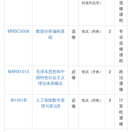
选
目或作品等）
修
课
程
MNSC3008
数据分析编程基
选
2
专
笔试（闭卷）
础
修
业
选
修
课
程
MARX1013
毛泽东思想和中
必
2
政
笔试（开卷）
国特色社会主义
修
治
理论体系概论
通
修
AI1001B
人工智能数学原
必
3
计
笔试（闭卷）
理与算法B
修
算
机
通
修