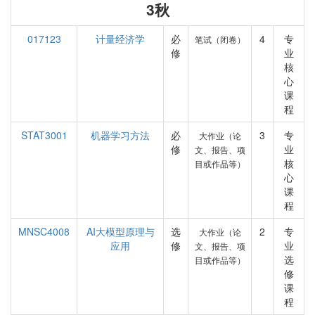
3秋
017123
计量经济学
必
4
专
笔试（闭卷）
修
业
核
心
课
程
STAT3001
机器学习方法
必
3
专
大作业（论
修
业
文、报告、项
核
目或作品等）
心
课
程
MNSC4008
AI大模型原理与
选
2
专
大作业（论
应用
修
业
文、报告、项
选
目或作品等）
修
课
程