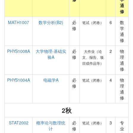
通
修
MATH1007
数学分析(B2)
必
6
数
笔试（闭卷）
修
学
通
修
PHYS1008A
大学物理-基础实
必
2
物
大作业（论
验A
修
理
文、报告、项
通
目或作品等）
修
PHYS1004A
电磁学A
必
4
物
笔试（闭卷）
修
理
通
修
2秋
STAT2002
概率论与数理统
必
3
专
笔试（闭卷）
计
修
业