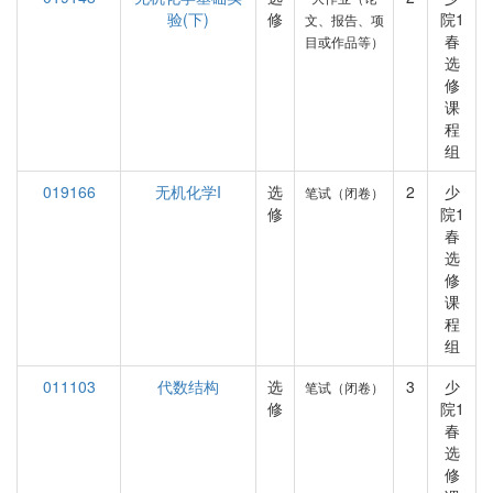
验(下)
修
院1
文、报告、项
春
目或作品等）
选
修
课
程
组
019166
无机化学I
选
2
少
笔试（闭卷）
修
院1
春
选
修
课
程
组
011103
代数结构
选
3
少
笔试（闭卷）
修
院1
春
选
修