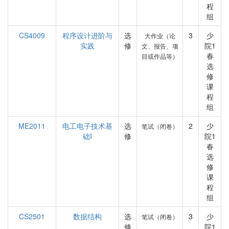
程
组
CS4009
程序设计进阶与
选
3
少
大作业（论
实践
修
院1
文、报告、项
春
目或作品等）
选
修
课
程
组
ME2011
电工电子技术基
选
2
少
笔试（闭卷）
础I
修
院1
春
选
修
课
程
组
CS2501
数据结构
选
3
少
笔试（闭卷）
修
院1