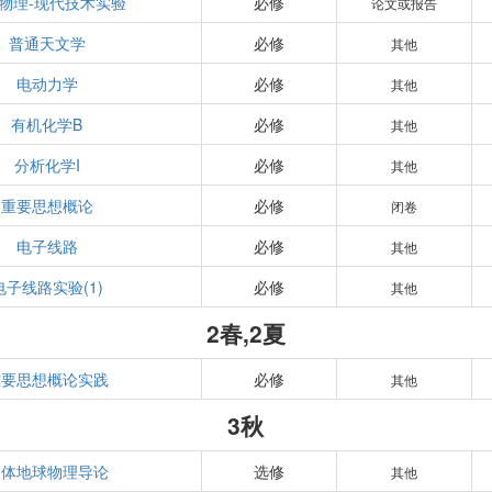
物理-现代技术实验
必修
论文或报告
普通天文学
必修
其他
电动力学
必修
其他
有机化学B
必修
其他
分析化学I
必修
其他
重要思想概论
必修
闭卷
电子线路
必修
其他
电子线路实验(1)
必修
其他
2春,2夏
重要思想概论实践
必修
其他
3秋
固体地球物理导论
选修
其他