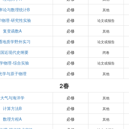
率论与数理统计B
必修
其他
学物理-研究性实验
必修
论文或报告
复变函数A
必修
其他
通地质学野外实习
必修
论文或报告
中国近现代史纲要
必修
闭卷
学物理-综合实验
必修
论文或报告
光学与原子物理
必修
其他
2春
大气与海洋学
必修
其他
计算方法B
必修
其他
数理方程A
必修
其他