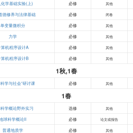
化学基础实验(上)
必修
其他
道德修养与法律基础
必修
闭卷
单变量微积分
必修
其他
力学
必修
其他
计算机程序设计A
必修
其他
计算机程序设计B
必修
其他
1秋,1春
“科学与社会”研讨课
必修
其他
1春
球科学概论野外实习
选修
其他
地球科学概论II
必修
论文或报告
普通地质学
必修
其他