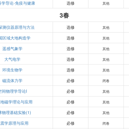
科学导论-免疫与健康
选修
其他
3春
探测仪器原理与方法
选修
其他
国区域大地构造学
选修
其他
遥感气象学
选修
其他
大气电学
选修
其他
环境生物学
选修
其他
磁流体力学
必修
闭卷
空间物理学导论I
必修
其他
电地磁学理论与应用
必修
其他
球物理基础实验(1)
必修
其他
地震学原理与应用
必修
闭卷