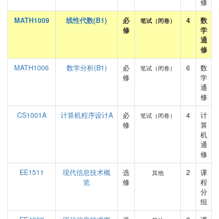
修
MATH1009
线性代数(B1)
必
4
数
笔试（闭卷）
修
学
通
修
MATH1006
数学分析(B1)
必
6
数
笔试（闭卷）
修
学
通
修
CS1001A
计算机程序设计A
必
4
计
笔试（闭卷）
修
算
机
通
修
EE1511
现代信息技术概
选
2
课
其他
览
修
程
分
组