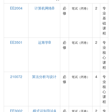
EE2004
计算机网络B
必
2
专
笔试（闭卷）
修
业
基
础
课
程
EE3501
运筹学B
必
2
专
笔试（闭卷）
修
业
核
心
课
程
210072
算法分析与设计
必
4
专
笔试（闭卷）
修
业
核
心
课
程
EE3002
模式识别导论A
必
2
专
笔试（开卷）