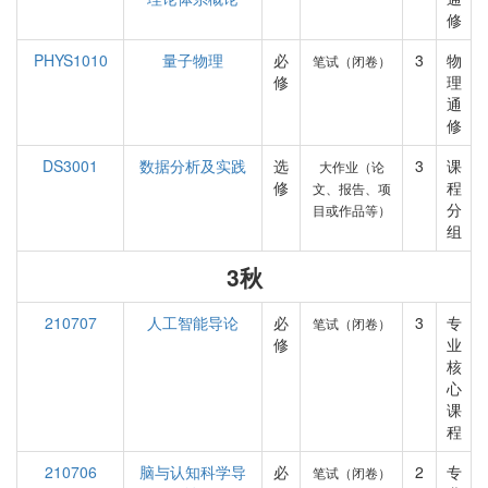
修
PHYS1010
量子物理
必
3
物
笔试（闭卷）
修
理
通
修
DS3001
数据分析及实践
选
3
课
大作业（论
修
程
文、报告、项
分
目或作品等）
组
3秋
210707
人工智能导论
必
3
专
笔试（闭卷）
修
业
核
心
课
程
210706
脑与认知科学导
必
2
专
笔试（闭卷）