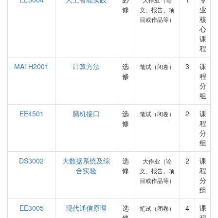
修
业
文、报告、项
核
目或作品等）
心
课
程
MATH2001
计算方法
选
3
课
笔试（闭卷）
修
程
分
组
EE4501
脑机接口
选
2
课
笔试（闭卷）
修
程
分
组
DS3002
大数据系统及综
选
2
课
大作业（论
合实验
修
程
文、报告、项
分
目或作品等）
组
EE3005
现代通信原理
选
4
课
笔试（闭卷）
修
程