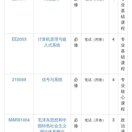
修
业
基
础
课
程
EE2003
计算机原理与嵌
必
4
专
笔试（闭卷）
入式系统
修
业
基
础
课
程
210049
信号与系统
必
4
专
笔试（闭卷）
修
业
核
心
课
程
MARX1004
毛泽东思想和中
必
3
政
笔试（开卷）
国特色社会主义
修
治
理论体系概论
通