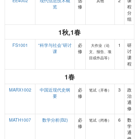
EE4002
现代信息技术概
选
2
课
其他
览
修
程
分
组
1秋,1春
FS1001
“科学与社会”研讨
必
1
研
大作业（论
课
修
讨
文、报告、项
课
目或作品等）
程
1春
MARX1002
中国近现代史纲
必
3
政
笔试（开卷）
要
修
治
通
修
MATH1007
数学分析(B2)
必
6
数
笔试（闭卷）
修
学
通
修