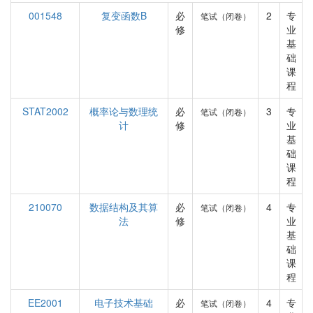
001548
复变函数B
必
2
专
笔试（闭卷）
修
业
基
础
课
程
STAT2002
概率论与数理统
必
3
专
笔试（闭卷）
计
修
业
基
础
课
程
210070
数据结构及其算
必
4
专
笔试（闭卷）
法
修
业
基
础
课
程
EE2001
电子技术基础
必
4
专
笔试（闭卷）