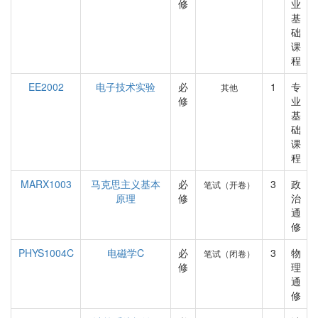
修
业
基
础
课
程
EE2002
电子技术实验
必
1
专
其他
修
业
基
础
课
程
MARX1003
马克思主义基本
必
3
政
笔试（开卷）
原理
修
治
通
修
PHYS1004C
电磁学C
必
3
物
笔试（闭卷）
修
理
通
修