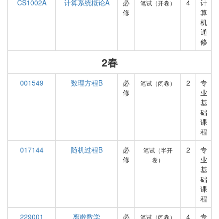
CS1002A
计算系统概论A
必
4
计
笔试（开卷）
修
算
机
通
修
2春
001549
数理方程B
必
2
专
笔试（闭卷）
修
业
基
础
课
程
017144
随机过程B
必
2
专
笔试（半开
修
业
卷）
基
础
课
程
229001
离散数学
必
4
专
笔试（闭卷）