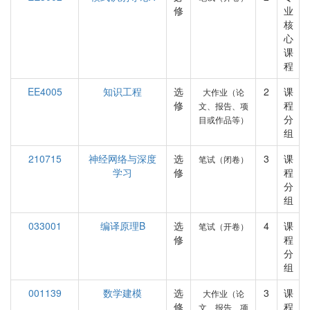
修
业
核
心
课
程
EE4005
知识工程
选
2
课
大作业（论
修
程
文、报告、项
分
目或作品等）
组
210715
神经网络与深度
选
3
课
笔试（闭卷）
学习
修
程
分
组
033001
编译原理B
选
4
课
笔试（开卷）
修
程
分
组
001139
数学建模
选
3
课
大作业（论
修
程
文、报告、项