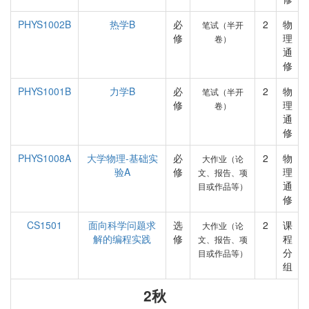
PHYS1002B
热学B
必
2
物
笔试（半开
修
理
卷）
通
修
PHYS1001B
力学B
必
2
物
笔试（半开
修
理
卷）
通
修
PHYS1008A
大学物理-基础实
必
2
物
大作业（论
验A
修
理
文、报告、项
通
目或作品等）
修
CS1501
面向科学问题求
选
2
课
大作业（论
解的编程实践
修
程
文、报告、项
分
目或作品等）
组
2秋