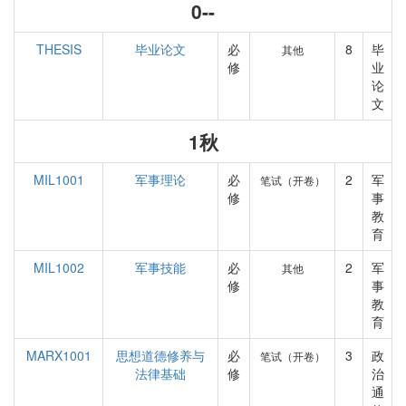
0--
THESIS
毕业论文
必
8
毕
其他
修
业
论
文
1秋
MIL1001
军事理论
必
2
军
笔试（开卷）
修
事
教
育
MIL1002
军事技能
必
2
军
其他
修
事
教
育
MARX1001
思想道德修养与
必
3
政
笔试（开卷）
法律基础
修
治
通