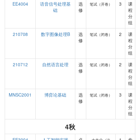
EE4004
语音信号处理基
选
3
课
笔试（开卷）
础
修
程
分
组
210708
数字图像处理B
选
2
课
笔试（闭卷）
修
程
分
组
210712
自然语言处理
选
2
课
笔试（闭卷）
修
程
分
组
MNSC2001
博弈论基础
选
3
课
笔试（闭卷）
修
程
分
组
4秋
EE3004
人工智能实践
必
1
专
大作业（论