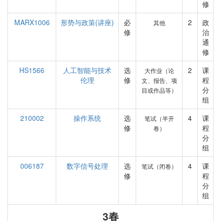
修
MARX1006
形势与政策(讲座)
必
2
政
其他
修
治
通
修
HS1566
人工智能与技术
选
2
课
大作业（论
伦理
修
程
文、报告、项
分
目或作品等）
组
210002
操作系统
选
4
课
笔试（半开
修
程
卷）
分
组
006187
数字信号处理
选
4
课
笔试（闭卷）
修
程
分
组
3春