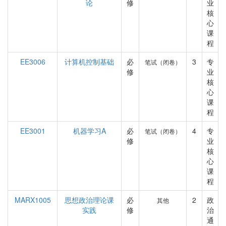
论
修
业
核
心
课
程
EE3006
计算机控制基础
必
3
专
笔试（闭卷）
修
业
核
心
课
程
EE3001
机器学习A
必
4
专
笔试（闭卷）
修
业
核
心
课
程
MARX1005
思想政治理论课
必
2
政
其他
实践
修
治
通