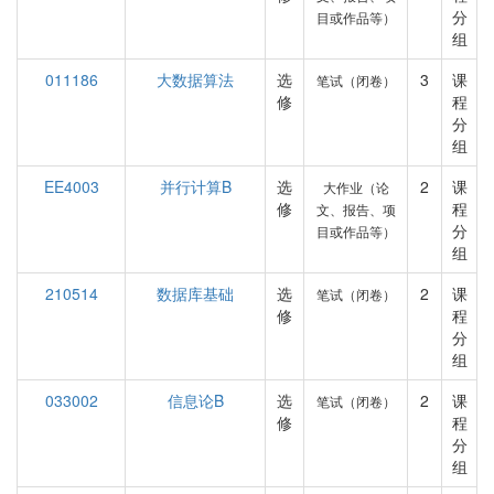
分
目或作品等）
组
011186
大数据算法
选
3
课
笔试（闭卷）
修
程
分
组
EE4003
并行计算B
选
2
课
大作业（论
修
程
文、报告、项
分
目或作品等）
组
210514
数据库基础
选
2
课
笔试（闭卷）
修
程
分
组
033002
信息论B
选
2
课
笔试（闭卷）
修
程
分
组