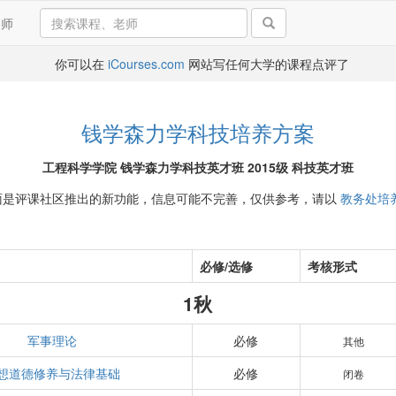
导师
你可以在
iCourses.com
网站写任何大学的课程点评了
钱学森力学科技培养方案
工程科学学院 钱学森力学科技英才班 2015级 科技英才班
面是评课社区推出的新功能，信息可能不完善，仅供参考，请以
教务处培
必修/选修
考核形式
1秋
军事理论
必修
其他
想道德修养与法律基础
必修
闭卷