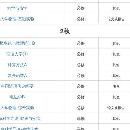
力学与热学
必修
其他
大学物理-基础实验
必修
论文或报告
2秋
概率论与数理统计B
必修
其他
理论力学(1)
必修
其他
计算方法A
必修
其他
复变函数A
必修
其他
中国近现代史纲要
必修
闭卷
电磁学B
必修
其他
大学物理-综合实验
必修
论文或报告
命科学导论-健康与疾病
选修
其他
命科学导论-生物技术
选修
其他