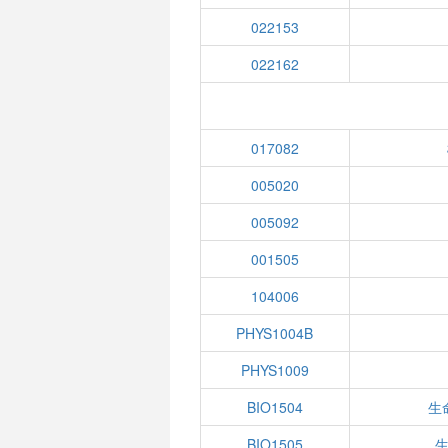
022153
022162
017082
005020
005092
001505
104006
PHYS1004B
PHYS1009
BIO1504
生
BIO1505
生