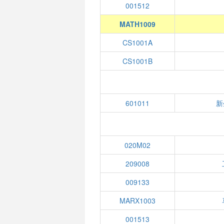
001512
MATH1009
CS1001A
CS1001B
601011
新
020M02
209008
009133
MARX1003
001513