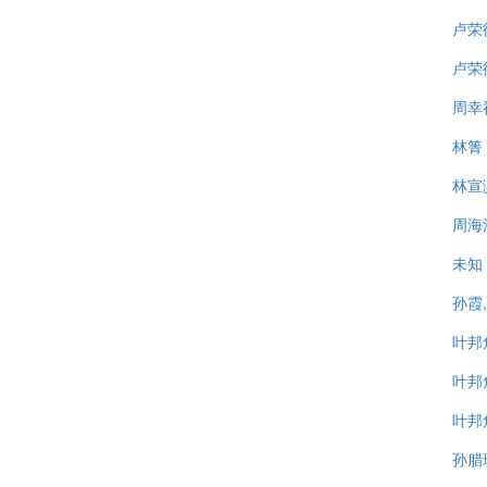
卢荣
卢荣
周幸
林箐
林宣
周海
未知
孙霞
叶邦
叶邦
叶邦
孙腊