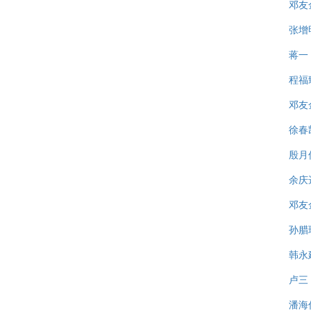
邓友
张增
蒋一
程福
邓友
徐春
殷月
余庆
邓友
孙腊
韩永
卢三
潘海