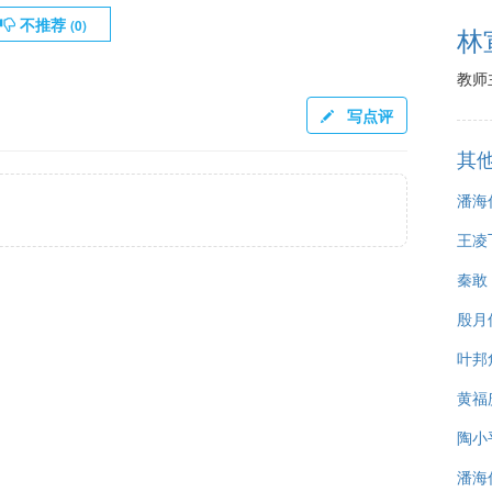
不推荐
(
0
)
林
教师
写点评
其
潘海
王凌
秦敢
殷月
叶邦
黄福
陶小
潘海