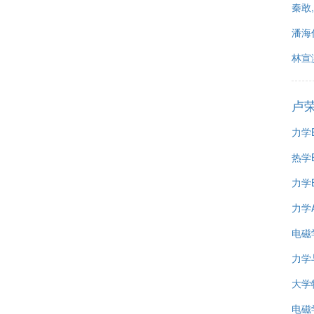
秦敢
潘海
林宣
卢
力学
热学
力学
力学
电磁
力学
大学
电磁