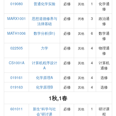
019080
普通化学实验
必修
1
化学通
其他
修
MARX1001
思想道德修养与
必修
3
政治通
闭卷
法律基础
修
MATH1006
数学分析(B1)
必修
6
数学通
其他
修
022505
力学
必修
4
物理通
其他
修
CS1001A
计算机程序设计
必修
4
计算机
其他
A
通修
019161
化学原理A
必修
4
选修
其他
019163
化学原理B
必修
4
选修
其他
1秋,1春
601011
新生“科学与社
必修
1
研讨课
其他
会”研讨课
程