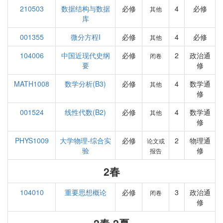
210503
数据结构与数据
必修
4
必修
其他
库
001355
微分方程I
必修
4
必修
其他
104006
中国近现代史纲
必修
2
政治通
闭卷
要
修
MATH1008
数学分析(B3)
必修
4
数学通
其他
修
001524
线性代数(B2)
必修
4
数学通
其他
修
PHYS1009
大学物理-综合实
必修
2
物理通
论文或
验
修
报告
2春
104010
重要思想概论
必修
3
政治通
闭卷
修