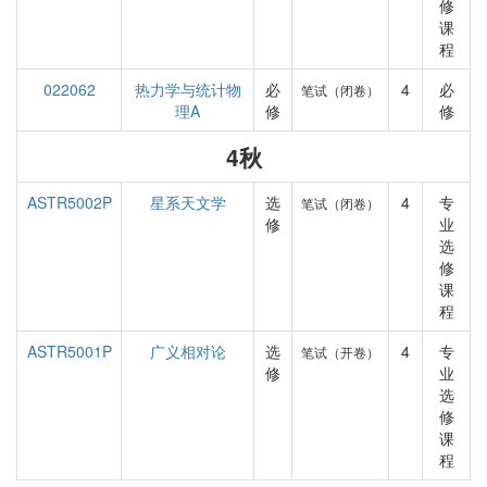
修
课
程
022062
热力学与统计物
必
4
必
笔试（闭卷）
理A
修
修
4秋
ASTR5002P
星系天文学
选
4
专
笔试（闭卷）
修
业
选
修
课
程
ASTR5001P
广义相对论
选
4
专
笔试（开卷）
修
业
选
修
课
程