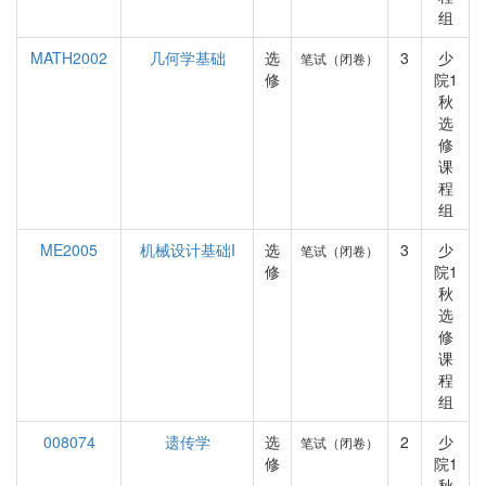
组
MATH2002
几何学基础
选
3
少
笔试（闭卷）
修
院1
秋
选
修
课
程
组
ME2005
机械设计基础I
选
3
少
笔试（闭卷）
修
院1
秋
选
修
课
程
组
008074
遗传学
选
2
少
笔试（闭卷）
修
院1
秋