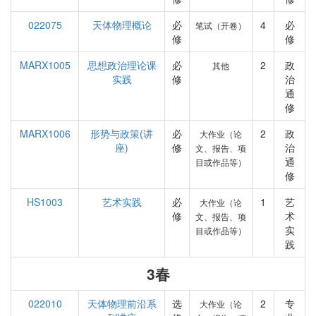
022075
天体物理概论
必
4
必
笔试（开卷）
修
修
MARX1005
思想政治理论课
必
2
政
其他
实践
修
治
通
修
MARX1006
形势与政策(讲
必
2
政
大作业（论
座)
修
治
文、报告、项
通
目或作品等）
修
HS1003
艺术实践
必
1
艺
大作业（论
修
术
文、报告、项
实
目或作品等）
践
3春
022010
天体物理前沿系
选
2
专
大作业（论