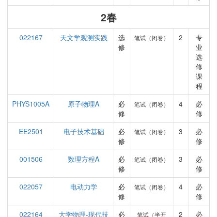
2春
022167
天文学观测实践
选
2
专
笔试（闭卷）
修
业
选
修
课
程
PHYS1005A
原子物理A
必
4
必
笔试（闭卷）
修
修
EE2501
电子技术基础
必
3
必
笔试（闭卷）
修
修
001506
数理方程A
必
3
必
笔试（闭卷）
修
修
022057
电动力学
必
4
必
笔试（闭卷）
修
修
022164
大学物理-现代技
必
2
必
笔试（半开