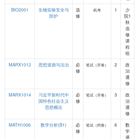
BIO2001
生物实验安全与
选
1
少
机考
防护
修
院1
秋
选
修
课
程
组
MARX1012
思想道德与法治
必
2
政
笔试（开卷）
修
治
通
修
MARX1014
习近平新时代中
必
3
政
笔试（开卷）
国特色社会主义
修
治
思想概论
通
修
MATH1006
数学分析(B1)
必
6
数
笔试（闭卷）
修
学
通