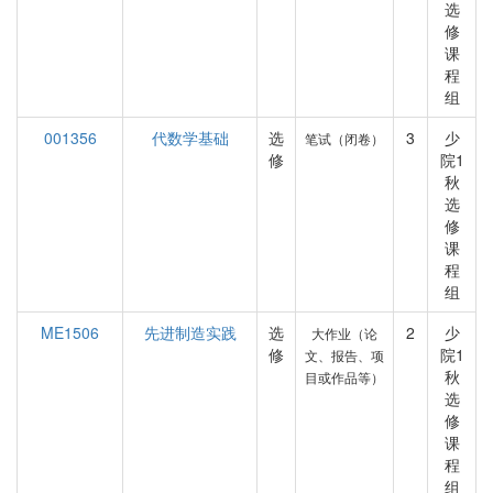
选
修
课
程
组
001356
代数学基础
选
3
少
笔试（闭卷）
修
院1
秋
选
修
课
程
组
ME1506
先进制造实践
选
2
少
大作业（论
修
院1
文、报告、项
秋
目或作品等）
选
修
课
程
组