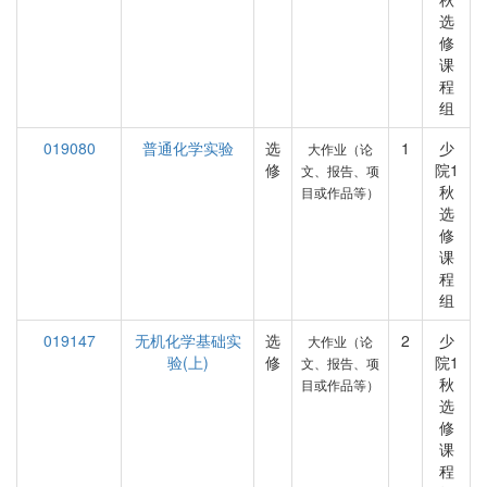
选
修
课
程
组
019080
普通化学实验
选
1
少
大作业（论
修
院1
文、报告、项
秋
目或作品等）
选
修
课
程
组
019147
无机化学基础实
选
2
少
大作业（论
验(上)
修
院1
文、报告、项
秋
目或作品等）
选
修
课
程