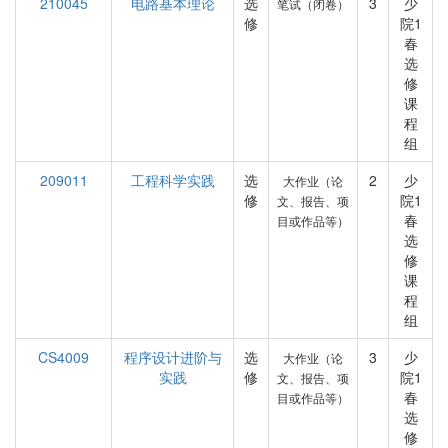
210045
电路基本理论
选
3
少
笔试（闭卷）
修
院1
春
选
修
课
程
组
209011
工程科学实践
选
2
少
大作业（论
修
院1
文、报告、项
春
目或作品等）
选
修
课
程
组
CS4009
程序设计进阶与
选
3
少
大作业（论
实践
修
院1
文、报告、项
春
目或作品等）
选
修