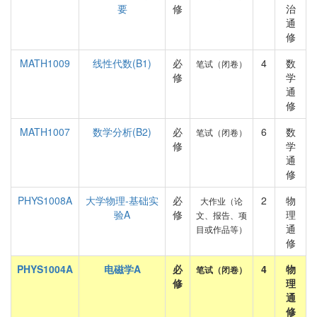
要
修
治
通
修
MATH1009
线性代数(B1)
必
4
数
笔试（闭卷）
修
学
通
修
MATH1007
数学分析(B2)
必
6
数
笔试（闭卷）
修
学
通
修
PHYS1008A
大学物理-基础实
必
2
物
大作业（论
验A
修
理
文、报告、项
通
目或作品等）
修
PHYS1004A
电磁学A
必
4
物
笔试（闭卷）
修
理
通
修