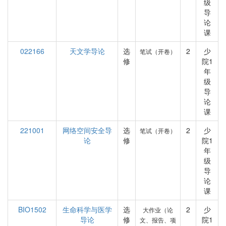
级
导
论
课
022166
天文学导论
选
2
少
笔试（开卷）
修
院1
年
级
导
论
课
221001
网络空间安全导
选
2
少
笔试（开卷）
论
修
院1
年
级
导
论
课
BIO1502
生命科学与医学
选
2
少
大作业（论
导论
修
院1
文、报告、项