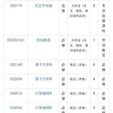
022170
天文学实验
选
2
专
大作业（论
修
业
文、报告、项
选
目或作品等）
修
课
程
EDUS1001
劳动教育
必
1
劳
大作业（论
修
动
文、报告、项
教
目或作品等）
育
022148
量子力学A
必
6
必
笔试（开卷）
修
修
022059
量子力学B
必
4
必
笔试（闭卷）
修
修
022012
计算物理A
必
3
必
笔试（闭卷）
修
修
004040
计算物理B
必
3
必
笔试（闭卷）
修
修