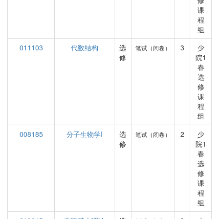
修
课
程
组
011103
代数结构
选
3
少
笔试（闭卷）
修
院1
春
选
修
课
程
组
008185
分子生物学I
选
2
少
笔试（闭卷）
修
院1
春
选
修
课
程
组