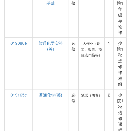
基础
修
院1
年
级
导
论
课
019080e
普通化学实验
选
1
少
大作业（论
(英)
修
院1
文、报告、项
秋
目或作品等）
选
修
课
程
组
019165e
普通化学(英)
选
2
少
笔试（闭卷）
修
院1
秋
选
修
课
程