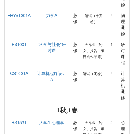
修
PHYS1001A
力学A
必
4
物
笔试（半开
修
理
卷）
通
修
FS1001
“科学与社会”研
必
1
研
大作业（论
讨课
修
讨
文、报告、项
课
目或作品等）
程
CS1001A
计算机程序设计
必
4
计
笔试（闭卷）
A
修
算
机
通
修
1秋,1春
HS1531
大学生心理学
必
2
心
大作业（论
修
理
文、报告、项