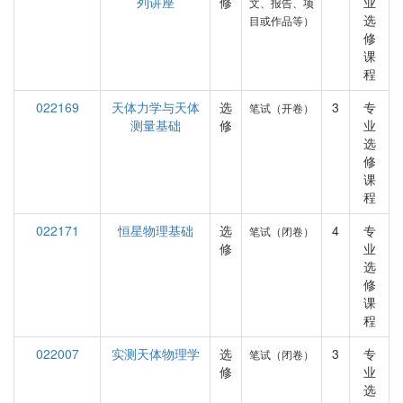
列讲座
修
业
文、报告、项
选
目或作品等）
修
课
程
022169
天体力学与天体
选
3
专
笔试（开卷）
测量基础
修
业
选
修
课
程
022171
恒星物理基础
选
4
专
笔试（闭卷）
修
业
选
修
课
程
022007
实测天体物理学
选
3
专
笔试（闭卷）
修
业
选