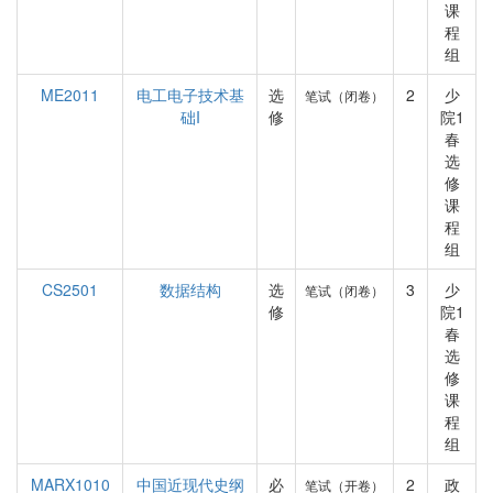
课
程
组
ME2011
电工电子技术基
选
2
少
笔试（闭卷）
础I
修
院1
春
选
修
课
程
组
CS2501
数据结构
选
3
少
笔试（闭卷）
修
院1
春
选
修
课
程
组
MARX1010
中国近现代史纲
必
2
政
笔试（开卷）