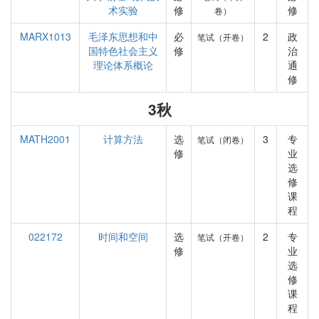
术实验
修
修
卷）
MARX1013
毛泽东思想和中
必
2
政
笔试（开卷）
国特色社会主义
修
治
理论体系概论
通
修
3秋
MATH2001
计算方法
选
3
专
笔试（闭卷）
修
业
选
修
课
程
022172
时间和空间
选
2
专
笔试（开卷）
修
业
选
修
课
程