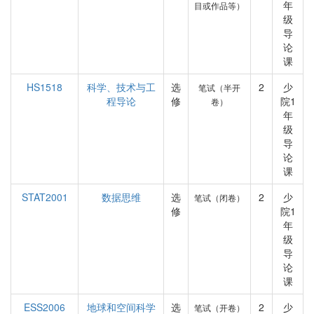
年
目或作品等）
级
导
论
课
HS1518
科学、技术与工
选
2
少
笔试（半开
程导论
修
院1
卷）
年
级
导
论
课
STAT2001
数据思维
选
2
少
笔试（闭卷）
修
院1
年
级
导
论
课
ESS2006
地球和空间科学
选
2
少
笔试（开卷）