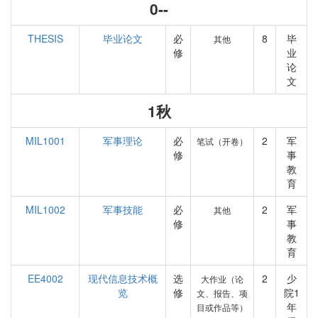
0--
THESIS
毕业论文
必
8
毕
其他
修
业
论
文
1秋
MIL1001
军事理论
必
2
军
笔试（开卷）
修
事
教
育
MIL1002
军事技能
必
2
军
其他
修
事
教
育
EE4002
现代信息技术概
选
2
少
大作业（论
览
修
院1
文、报告、项
年
目或作品等）