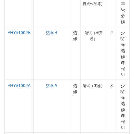
年
目或作品等）
级
必
修
PHYS1002B
热学B
选
2
少
笔试（半开
修
院1
卷）
春
选
修
课
程
组
PHYS1002A
热学A
选
3
少
笔试（闭卷）
修
院1
春
选
修
课
程
组