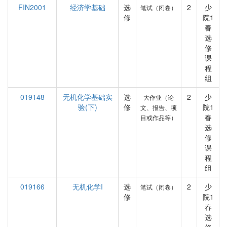
FIN2001
经济学基础
选
2
少
笔试（闭卷）
修
院1
春
选
修
课
程
组
019148
无机化学基础实
选
2
少
大作业（论
验(下)
修
院1
文、报告、项
春
目或作品等）
选
修
课
程
组
019166
无机化学I
选
2
少
笔试（闭卷）
修
院1
春
选