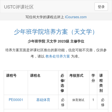
USTC评课社区
登录
写任何大学的课程点评上
iCourses.com
少年班学院培养方案（天文学）
少年班学院 天文学 2023级 主修学位
培养方案页面是评课社区推出的新功能，信息可能不完善，仅供参
考，请以
教务处培养方案
为准。
课程号
课程名
必
考核形式
学
课
修/
分
程
选
类
修
别
PE00001
基础体育
必
1
必
体育测试
修
修