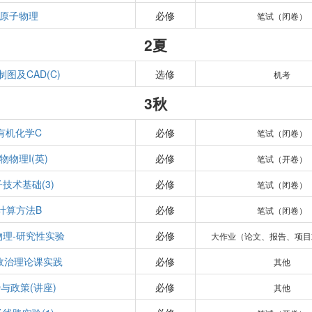
原子物理
必修
笔试（闭卷）
2夏
制图及CAD(C)
选修
机考
3秋
有机化学C
必修
笔试（闭卷）
物物理I(英)
必修
笔试（开卷）
技术基础(3)
必修
笔试（闭卷）
计算方法B
必修
笔试（闭卷）
物理-研究性实验
必修
大作业（论文、报告、项目
政治理论课实践
必修
其他
与政策(讲座)
必修
其他