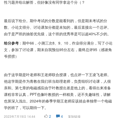
性习题并给出解答，但好像没有同学拿这个分（？
最后说下给分。期中考试的分数是能看到的，但是期末考试的分
数、小论文得分、讨论课加分都是未知的，最后直接出一个总评。
由于是严班的抽签优先级，这个班的优秀率是可以超40%不少的。
给分参考
：期中66，小测三次8、9、10，作业得分满分，写了小论
文，参加了讨论课，期末自我预估95分左右，最终总评95（感谢角
爷捞捞）
由于这学期是叶老师和王老师联合授课，也点评一下王凌飞老师。
他这学期是作为青教在我们班当助理老师，负责组织讨论课，人很
亲和。第七章的电磁感应由于叶教授出差是他上的，看得出来准备
课程非常认真，PPT也像叶教授的一样精美，还不失趣味性，讲解
也算深入浅出。2024年的春季学期王老师应该就会单独带一个电磁
学的班了，可以期待一下。
2
4
2023年7月19日 14:44
复制链接