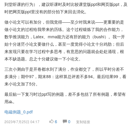
到堂听课的行为），建议听课时及时比较课堂版ppt和网页版ppt，及
时把网页版ppt里没有的部分拍下来回去消化。
做小论文可以有加分，但我觉得——至少对我来说——更重要的是
做小论文的过程给我带来的历练。这个过程锻炼了我的合作能力，
数学推演能力，Latex、mma能力还有肝的能力（bushi）。我一开
始十分迷茫小论文要做什么，甚至一度觉得小论文十分鸡肋；但后
来发现只要在学习过程中多思考，有意思的问题就会处处涌现，根
本不缺选题。总之十分建议做一下小论文。
三次小测由于是开卷都水到了满分，作业都交了，所以平时分差不
多满分；期中97，期末88：这样算总评差不多94。最后结果99，看
来小论文加了5分。
最后贴一下复习时过ppt写的例题，差不多包括了所有例题，希望有
用🙏。
电磁例题_0.pdf
6
0
2023年7月25日 04:17
复制链接