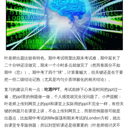
叶老师出题比较有特色。期中考试明显比期末考试难，期中延长了
二十分钟还没做完，期末一个小时多点就做完了（然而卷面分不如
期中（悲））。期中考了四个“球”，计算量贼大，但关键还是在于要
把一些二级结论记熟（尤其是均匀介质球极化的相关结论）。
复习的建议只有一点：
吃透PPT
。考试前静下心来花时间把ppt过一
遍，把ppt里的例题做一做，个人感觉就完全没问题了。小声提醒：
叶老师上传到网页上的ppt和课堂上实际用的ppt不完全一样，有些关
键的例题只在课堂上讲，不会上传到网页上，而那些例题很可能是
出题点，比如期中考试的Mie振荡和期末考试的London方程，就出
自课堂专享版例题；所以到堂听课还是很重要的（叶老师很讨厌不