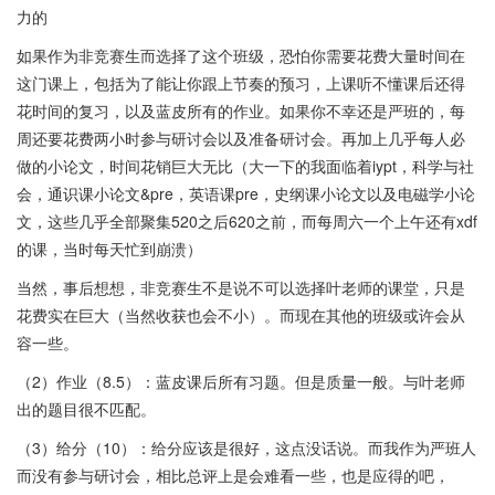
力的
如果作为非竞赛生而选择了这个班级，恐怕你需要花费大量时间在
这门课上，包括为了能让你跟上节奏的预习，上课听不懂课后还得
花时间的复习，以及蓝皮所有的作业。如果你不幸还是严班的，每
周还要花费两小时参与研讨会以及准备研讨会。再加上几乎每人必
做的小论文，时间花销巨大无比（大一下的我面临着iypt，科学与社
会，通识课小论文&pre，英语课pre，史纲课小论文以及电磁学小论
文，这些几乎全部聚集520之后620之前，而每周六一个上午还有xdf
的课，当时每天忙到崩溃）
当然，事后想想，非竞赛生不是说不可以选择叶老师的课堂，只是
花费实在巨大（当然收获也会不小）。而现在其他的班级或许会从
容一些。
（2）作业（8.5）：蓝皮课后所有习题。但是质量一般。与叶老师
出的题目很不匹配。
（3）给分（10）：给分应该是很好，这点没话说。而我作为严班人
而没有参与研讨会，相比总评上是会难看一些，也是应得的吧，