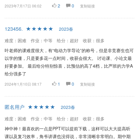
2
0
2023年7月17日 06:02
复制链接
123456.
2023春
难度：困难
作业：中等
给分：超好
收获：很多
叶老师的课难度很大，有“电动力学导论”的称号，但是非竞赛生也可
以学的懂，只是要多花一点时间，收获会很大。 讨论课、小论文最
好要参加。 最后给分特别惊喜，比预估的高了4档，比严班的力学A
给分强多了
1
0
2024年1月10日 08:17
复制链接
匿名用户
2023春
难度：困难
作业：中等
给分：超好
收获：很多
神中神！最喜欢的一点是PPT可以提前下载，这样可以大大提高听
课以及复习效率，角爷讲课也没得说，非常清晰非常明白。期中期