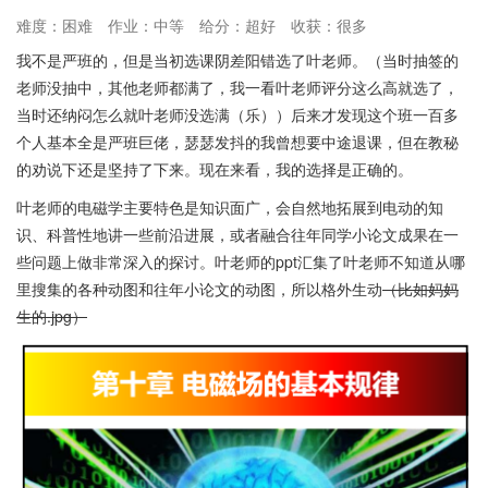
难度：困难
作业：中等
给分：超好
收获：很多
给分
我不是严班的，但是当初选课阴差阳错选了叶老师。（当时抽签的
多方评论一致认为叶老师给分慷慨，最后成绩普遍高于预期。平时
老师没抽中，其他老师都满了，我一看叶老师评分这么高就选了，
分包括作业、小测成绩都易于获得高分，同时，优秀率较高，特别
当时还纳闷怎么就叶老师没选满（乐））后来才发现这个班一百多
是对严班有利。
个人基本全是严班巨佬，瑟瑟发抖的我曾想要中途退课，但在教秘
学习建议
的劝说下还是坚持了下来。现在来看，我的选择是正确的。
专心听课，PPT与课件例题需充分理解掌握。
叶老师的电磁学主要特色是知识面广，会自然地拓展到电动的知
识、科普性地讲一些前沿进展，或者融合往年同学小论文成果在一
不推荐刷《电磁学千题解》，仅吃透PPT例题即可。
些问题上做非常深入的探讨。叶老师的ppt汇集了叶老师不知道从哪
平时准备充分，尤其注意节奏较快的课前预习和课后消化。
里搜集的各种动图和往年小论文的动图，所以格外生动
（比如妈妈
积极参与小论文、讨论课获取加分。
生的.jpg）
总之，叶邦角老师的《电磁学A》课程虽然挑战大，但收获丰厚，建
议有志于深入学习电磁学的同学选修。