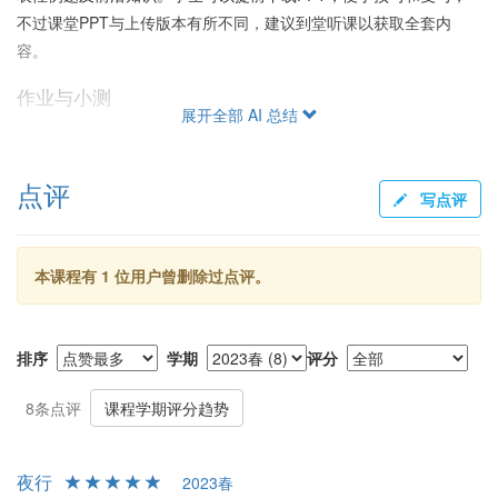
不过课堂PPT与上传版本有所不同，建议到堂听课以获取全套内
容。
作业与小测
展开全部 AI 总结
作业主要是完成蓝皮书课后习题，难度适中，有助于巩固基础知
识。课程有三次开卷小测，兼顾点名功能，批改宽松，基本得分较
点评
高。
写点评
考试难度
叶老师的期中考试难度较大，两次考试的分化明显。期中考试题目
本课程有 1 位用户曾删除过点评。
计算量大且要求记熟二级结论，而期末考试相对简单。虽然期中考
试难，但不要因此气馁，期末成绩会有调分机制，最终总评一般都
在预期之上。
排序
学期
评分
小论文与讨论课
8条点评
课程学期评分趋势
小论文可以加分，过程有助于锻炼各类能力，建议参与。严班学生
还有配套讨论课，也会有加分。讨论课及编写原创性习题等可获得
夜行
2023春
额外奖励分数。