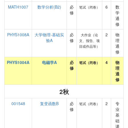
MATH1007
数学分析(B2)
必
6
数
笔试（闭卷）
修
学
通
修
PHYS1008A
大学物理-基础实
必
2
物
大作业（论
验A
修
理
文、报告、项
通
目或作品等）
修
PHYS1004A
电磁学A
必
4
物
笔试（闭卷）
修
理
通
修
2秋
001548
复变函数B
必
2
专
笔试（闭卷）
修
业
基
础
课