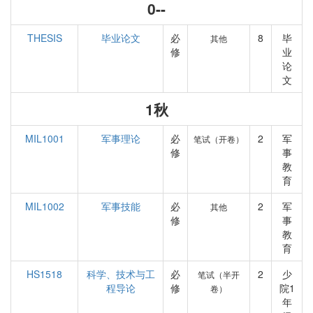
0--
THESIS
毕业论文
必
8
毕
其他
修
业
论
文
1秋
MIL1001
军事理论
必
2
军
笔试（开卷）
修
事
教
育
MIL1002
军事技能
必
2
军
其他
修
事
教
育
HS1518
科学、技术与工
必
2
少
笔试（半开
程导论
修
院1
卷）
年