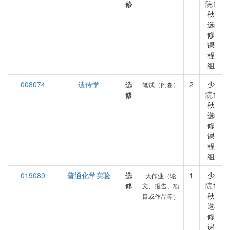
修
院1
秋
选
修
课
程
组
008074
遗传学
选
2
少
笔试（闭卷）
修
院1
秋
选
修
课
程
组
019080
普通化学实验
选
1
少
大作业（论
修
院1
文、报告、项
秋
目或作品等）
选
修
课