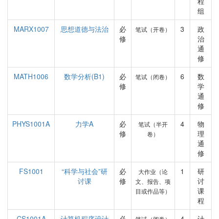
程
组
MARX1007
思想道德与法治
必
3
政
笔试（开卷）
修
治
通
修
MATH1006
数学分析(B1)
必
6
数
笔试（闭卷）
修
学
通
修
PHYS1001A
力学A
必
4
物
笔试（半开
修
理
卷）
通
修
FS1001
“科学与社会”研
必
1
研
大作业（论
讨课
修
讨
文、报告、项
课
目或作品等）
程
CS1001A
计算机程序设计
必
4
计
笔试（闭卷）