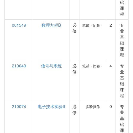
础
课
程
001549
数理方程B
必
2
专
笔试（闭卷）
修
业
基
础
课
程
210049
信号与系统
必
4
专
笔试（闭卷）
修
业
基
础
课
程
210074
电子技术实验II
必
0
专
实验操作
修
业
基
础
课