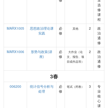
修
业
选
修
课
程
MARX1005
思想政治理论课
必
2
政
其他
实践
修
治
通
修
MARX1006
形势与政策(讲
必
2
政
大作业（论
座)
修
治
文、报告、项
通
目或作品等）
修
3春
006200
统计信号分析与
必
3
专
笔试（闭卷）
处理
修
业
核
心
课