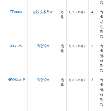
程
EE3003
微波技术基础
必
4
专
笔试（闭卷）
修
业
核
心
课
程
006125
信息论A
选
3
专
笔试（闭卷）
修
业
选
修
课
程
INFO5301P
信息论A
选
3
专
笔试（闭卷）
修
业
选
修
课
程