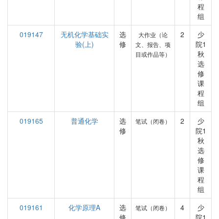
程
组
019147
无机化学基础实
选
2
少
大作业（论
验(上)
修
院1
文、报告、项
秋
目或作品等）
选
修
课
程
组
019165
普通化学
选
2
少
笔试（闭卷）
修
院1
秋
选
修
课
程
组
019161
化学原理A
选
4
少
笔试（闭卷）
修
院1