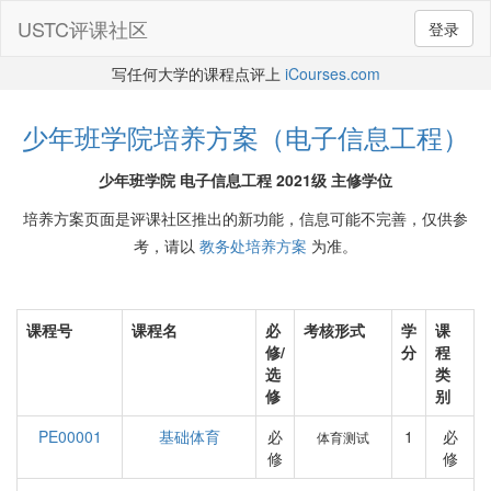
USTC评课社区
登录
写任何大学的课程点评上
iCourses.com
少年班学院培养方案（电子信息工程）
少年班学院 电子信息工程 2021级 主修学位
培养方案页面是评课社区推出的新功能，信息可能不完善，仅供参
考，请以
教务处培养方案
为准。
课程号
课程名
必
考核形式
学
课
修/
分
程
选
类
修
别
PE00001
基础体育
必
1
必
体育测试
修
修