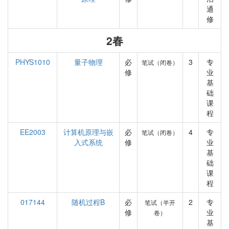
通
修
2春
PHYS1010
量子物理
必
3
专
笔试（闭卷）
修
业
基
础
课
程
EE2003
计算机原理与嵌
必
4
专
笔试（闭卷）
入式系统
修
业
基
础
课
程
017144
随机过程B
必
2
专
笔试（半开
修
业
卷）
基