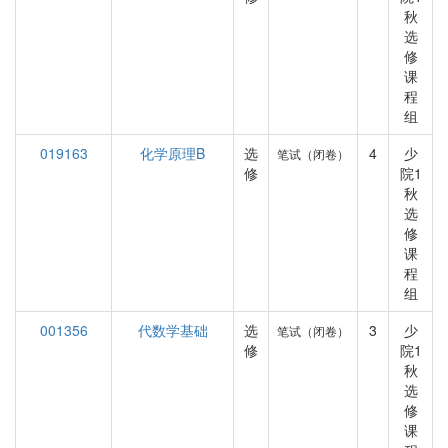
秋
选
修
课
程
组
019163
化学原理B
选
4
少
笔试（闭卷）
修
院1
秋
选
修
课
程
组
001356
代数学基础
选
3
少
笔试（闭卷）
修
院1
秋
选
修
课