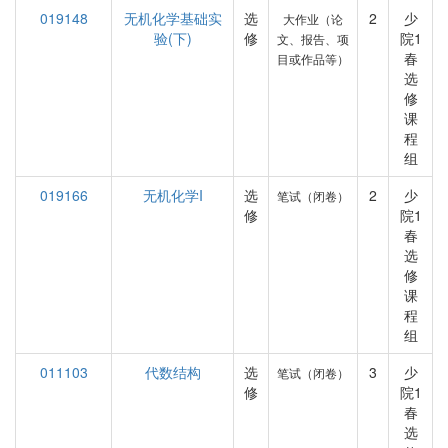
019148
无机化学基础实
选
2
少
大作业（论
验(下)
修
院1
文、报告、项
春
目或作品等）
选
修
课
程
组
019166
无机化学I
选
2
少
笔试（闭卷）
修
院1
春
选
修
课
程
组
011103
代数结构
选
3
少
笔试（闭卷）
修
院1
春
选