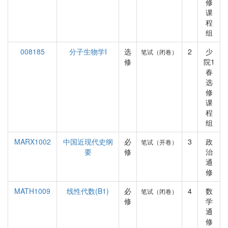
修
课
程
组
008185
分子生物学I
选
2
少
笔试（闭卷）
修
院1
春
选
修
课
程
组
MARX1002
中国近现代史纲
必
3
政
笔试（开卷）
要
修
治
通
修
MATH1009
线性代数(B1)
必
4
数
笔试（闭卷）
修
学
通
修