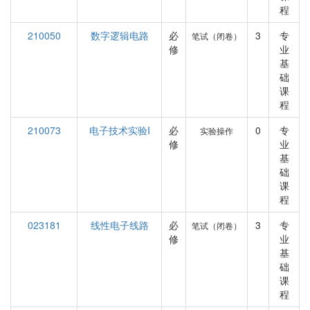
程
210050
数字逻辑电路
必
3
专
笔试（闭卷）
修
业
基
础
课
程
210073
电子技术实验I
必
0
专
实验操作
修
业
基
础
课
程
023181
线性电子线路
必
3
专
笔试（闭卷）
修
业
基
础
课
程