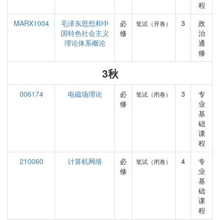
程
MARX1004
毛泽东思想和中
必
3
政
笔试（开卷）
国特色社会主义
修
治
理论体系概论
通
修
3秋
006174
电磁场理论
必
3
专
笔试（闭卷）
修
业
基
础
课
程
210060
计算机网络
必
4
专
笔试（闭卷）
修
业
基
础
课
程