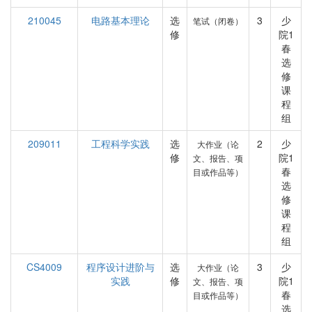
210045
电路基本理论
选
3
少
笔试（闭卷）
修
院1
春
选
修
课
程
组
209011
工程科学实践
选
2
少
大作业（论
修
院1
文、报告、项
春
目或作品等）
选
修
课
程
组
CS4009
程序设计进阶与
选
3
少
大作业（论
实践
修
院1
文、报告、项
春
目或作品等）
选