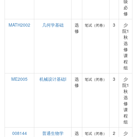
级
必
修
MATH2002
几何学基础
选
3
少
笔试（闭卷）
修
院1
秋
选
修
课
程
组
ME2005
机械设计基础I
选
3
少
笔试（闭卷）
修
院1
秋
选
修
课
程
组
008144
普通生物学
选
2
少
笔试（闭卷）