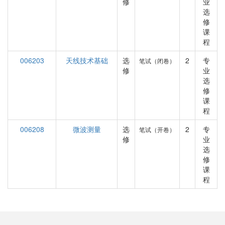
修
业
选
修
课
程
006203
天线技术基础
选
2
专
笔试（闭卷）
修
业
选
修
课
程
006208
微波测量
选
2
专
笔试（开卷）
修
业
选
修
课
程