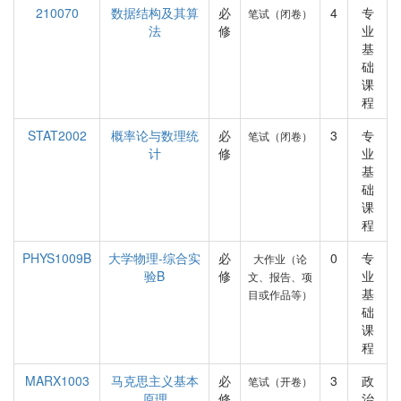
210070
数据结构及其算
必
4
专
笔试（闭卷）
法
修
业
基
础
课
程
STAT2002
概率论与数理统
必
3
专
笔试（闭卷）
计
修
业
基
础
课
程
PHYS1009B
大学物理-综合实
必
0
专
大作业（论
验B
修
业
文、报告、项
基
目或作品等）
础
课
程
MARX1003
马克思主义基本
必
3
政
笔试（开卷）
原理
修
治