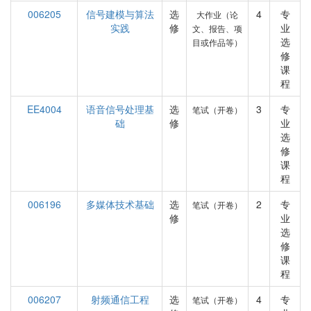
006205
信号建模与算法
选
4
专
大作业（论
实践
修
业
文、报告、项
选
目或作品等）
修
课
程
EE4004
语音信号处理基
选
3
专
笔试（开卷）
础
修
业
选
修
课
程
006196
多媒体技术基础
选
2
专
笔试（开卷）
修
业
选
修
课
程
006207
射频通信工程
选
4
专
笔试（开卷）