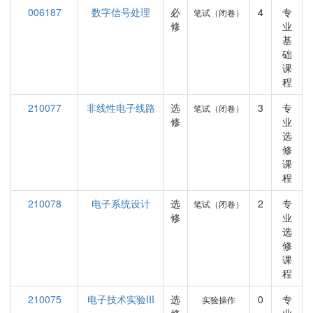
006187
数字信号处理
必
4
专
笔试（闭卷）
修
业
基
础
课
程
210077
非线性电子线路
选
3
专
笔试（闭卷）
修
业
选
修
课
程
210078
电子系统设计
选
2
专
笔试（闭卷）
修
业
选
修
课
程
210075
电子技术实验III
选
0
专
实验操作