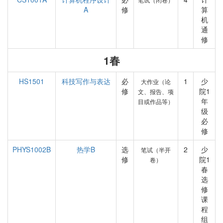
A
修
算
机
通
修
1春
HS1501
科技写作与表达
必
1
少
大作业（论
修
院1
文、报告、项
年
目或作品等）
级
必
修
PHYS1002B
热学B
选
2
少
笔试（半开
修
院1
卷）
春
选
修
课
程
组