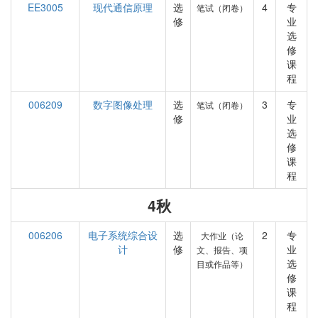
EE3005
现代通信原理
选
4
专
笔试（闭卷）
修
业
选
修
课
程
006209
数字图像处理
选
3
专
笔试（闭卷）
修
业
选
修
课
程
4秋
006206
电子系统综合设
选
2
专
大作业（论
计
修
业
文、报告、项
选
目或作品等）
修
课
程