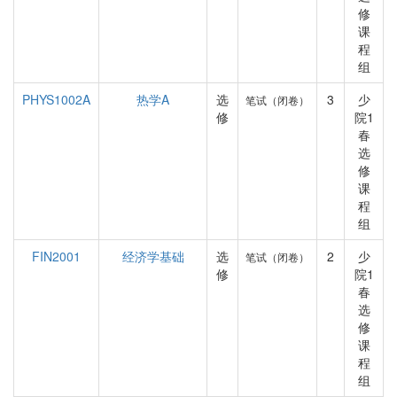
修
课
程
组
PHYS1002A
热学A
选
3
少
笔试（闭卷）
修
院1
春
选
修
课
程
组
FIN2001
经济学基础
选
2
少
笔试（闭卷）
修
院1
春
选
修
课
程
组