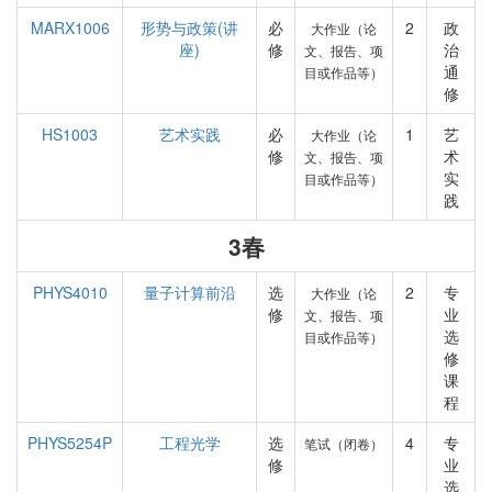
MARX1006
形势与政策(讲
必
2
政
大作业（论
座)
修
治
文、报告、项
通
目或作品等）
修
HS1003
艺术实践
必
1
艺
大作业（论
修
术
文、报告、项
实
目或作品等）
践
3春
PHYS4010
量子计算前沿
选
2
专
大作业（论
修
业
文、报告、项
选
目或作品等）
修
课
程
PHYS5254P
工程光学
选
4
专
笔试（闭卷）
修
业
选