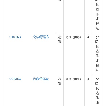
秋
选
修
课
程
组
019163
化学原理B
选
4
少
笔试（闭卷）
修
院1
秋
选
修
课
程
组
001356
代数学基础
选
3
少
笔试（闭卷）
修
院1
秋
选
修
课