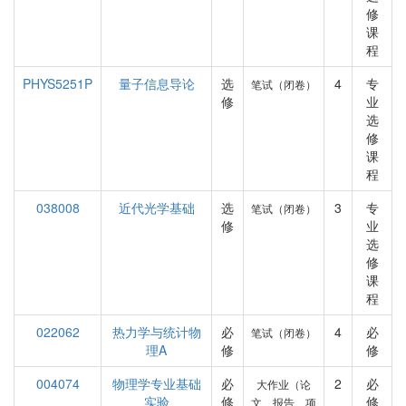
修
课
程
PHYS5251P
量子信息导论
选
4
专
笔试（闭卷）
修
业
选
修
课
程
038008
近代光学基础
选
3
专
笔试（闭卷）
修
业
选
修
课
程
022062
热力学与统计物
必
4
必
笔试（闭卷）
理A
修
修
004074
物理学专业基础
必
2
必
大作业（论
实验
修
修
文、报告、项