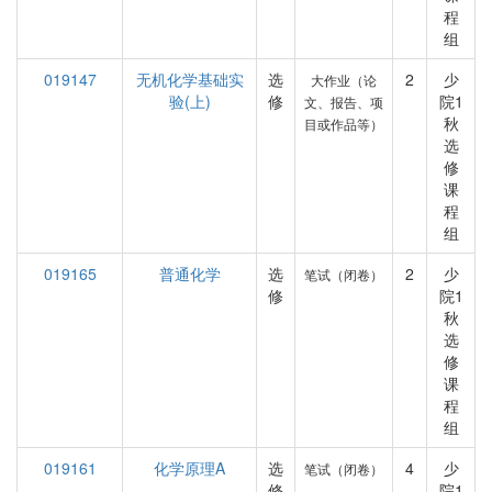
程
组
019147
无机化学基础实
选
2
少
大作业（论
验(上)
修
院1
文、报告、项
秋
目或作品等）
选
修
课
程
组
019165
普通化学
选
2
少
笔试（闭卷）
修
院1
秋
选
修
课
程
组
019161
化学原理A
选
4
少
笔试（闭卷）
修
院1