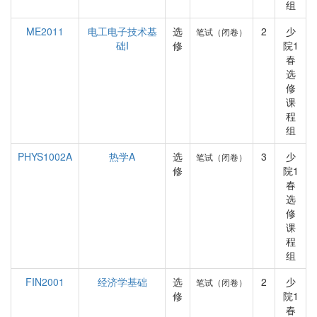
组
ME2011
电工电子技术基
选
2
少
笔试（闭卷）
础I
修
院1
春
选
修
课
程
组
PHYS1002A
热学A
选
3
少
笔试（闭卷）
修
院1
春
选
修
课
程
组
FIN2001
经济学基础
选
2
少
笔试（闭卷）
修
院1
春