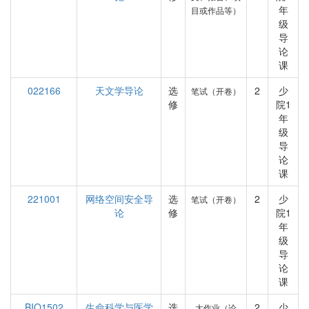
年
目或作品等）
级
导
论
课
022166
天文学导论
选
2
少
笔试（开卷）
修
院1
年
级
导
论
课
221001
网络空间安全导
选
2
少
笔试（开卷）
论
修
院1
年
级
导
论
课
BIO1502
生命科学与医学
选
2
少
大作业（论