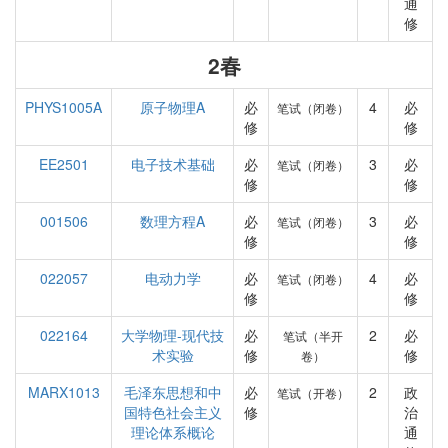
通
修
2春
PHYS1005A
原子物理A
必
4
必
笔试（闭卷）
修
修
EE2501
电子技术基础
必
3
必
笔试（闭卷）
修
修
001506
数理方程A
必
3
必
笔试（闭卷）
修
修
022057
电动力学
必
4
必
笔试（闭卷）
修
修
022164
大学物理-现代技
必
2
必
笔试（半开
术实验
修
修
卷）
MARX1013
毛泽东思想和中
必
2
政
笔试（开卷）
国特色社会主义
修
治
理论体系概论
通