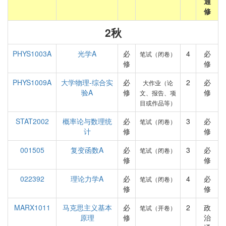
通
修
2秋
PHYS1003A
光学A
必
4
必
笔试（闭卷）
修
修
PHYS1009A
大学物理-综合实
必
2
必
大作业（论
验A
修
修
文、报告、项
目或作品等）
STAT2002
概率论与数理统
必
3
必
笔试（闭卷）
计
修
修
001505
复变函数A
必
3
必
笔试（闭卷）
修
修
022392
理论力学A
必
4
必
笔试（闭卷）
修
修
MARX1011
马克思主义基本
必
2
政
笔试（开卷）
原理
修
治