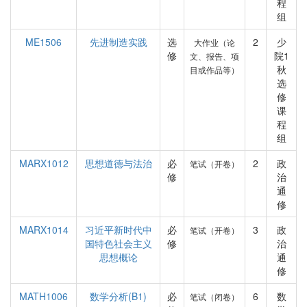
程
组
ME1506
先进制造实践
选
2
少
大作业（论
修
院1
文、报告、项
秋
目或作品等）
选
修
课
程
组
MARX1012
思想道德与法治
必
2
政
笔试（开卷）
修
治
通
修
MARX1014
习近平新时代中
必
3
政
笔试（开卷）
国特色社会主义
修
治
思想概论
通
修
MATH1006
数学分析(B1)
必
6
数
笔试（闭卷）