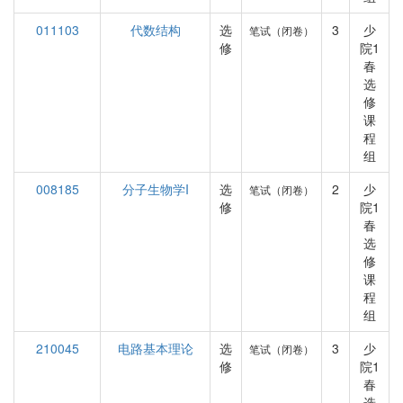
011103
代数结构
选
3
少
笔试（闭卷）
修
院1
春
选
修
课
程
组
008185
分子生物学I
选
2
少
笔试（闭卷）
修
院1
春
选
修
课
程
组
210045
电路基本理论
选
3
少
笔试（闭卷）
修
院1
春
选