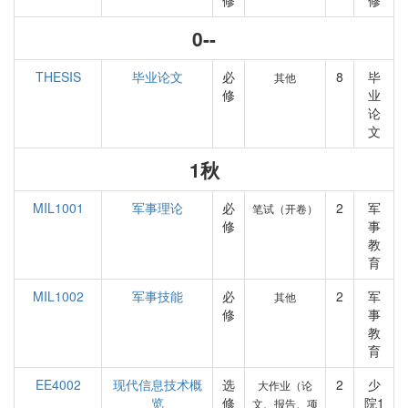
修
修
0--
THESIS
毕业论文
必
8
毕
其他
修
业
论
文
1秋
MIL1001
军事理论
必
2
军
笔试（开卷）
修
事
教
育
MIL1002
军事技能
必
2
军
其他
修
事
教
育
EE4002
现代信息技术概
选
2
少
大作业（论
览
修
院1
文、报告、项