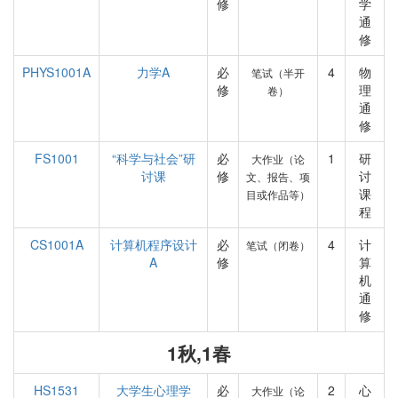
修
学
通
修
PHYS1001A
力学A
必
4
物
笔试（半开
修
理
卷）
通
修
FS1001
“科学与社会”研
必
1
研
大作业（论
讨课
修
讨
文、报告、项
课
目或作品等）
程
CS1001A
计算机程序设计
必
4
计
笔试（闭卷）
A
修
算
机
通
修
1秋,1春
HS1531
大学生心理学
必
2
心
大作业（论