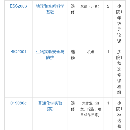
ESS2006
地球和空间科学
选
2
少
笔试（开卷）
基础
修
院1
年
级
导
论
课
BIO2001
生物实验安全与
选
1
少
机考
防护
修
院1
秋
选
修
课
程
组
019080e
普通化学实验
选
1
少
大作业（论
(英)
修
院1
文、报告、项
秋
目或作品等）
选
修