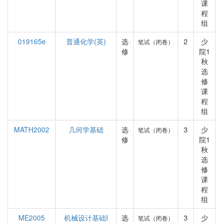
课
程
组
019165e
普通化学(英)
选
2
少
笔试（闭卷）
修
院1
秋
选
修
课
程
组
MATH2002
几何学基础
选
3
少
笔试（闭卷）
修
院1
秋
选
修
课
程
组
ME2005
机械设计基础I
选
3
少
笔试（闭卷）