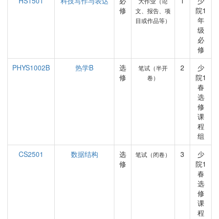
HS1501
科技写作与表达
必
1
少
大作业（论
修
院1
文、报告、项
年
目或作品等）
级
必
修
PHYS1002B
热学B
选
2
少
笔试（半开
修
院1
卷）
春
选
修
课
程
组
CS2501
数据结构
选
3
少
笔试（闭卷）
修
院1
春
选
修
课
程