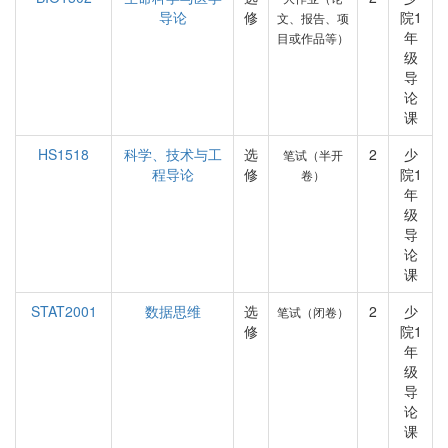
导论
修
院1
文、报告、项
年
目或作品等）
级
导
论
课
HS1518
科学、技术与工
选
2
少
笔试（半开
程导论
修
院1
卷）
年
级
导
论
课
STAT2001
数据思维
选
2
少
笔试（闭卷）
修
院1
年
级
导
论
课