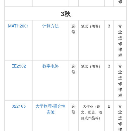
修
3秋
MATH2001
计算方法
选
3
专
笔试（闭卷）
修
业
选
修
课
程
EE2502
数字电路
选
3
专
笔试（闭卷）
修
业
选
修
课
程
022165
大学物理-研究性
选
2
专
大作业（论
实验
修
业
文、报告、项
选
目或作品等）
修
课