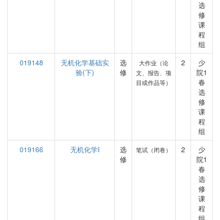
选
修
课
程
组
019148
无机化学基础实
选
2
少
大作业（论
验(下)
修
院1
文、报告、项
春
目或作品等）
选
修
课
程
组
019166
无机化学I
选
2
少
笔试（闭卷）
修
院1
春
选
修
课
程
组