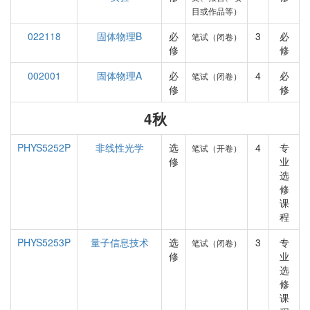
目或作品等）
022118
固体物理B
必
3
必
笔试（闭卷）
修
修
002001
固体物理A
必
4
必
笔试（闭卷）
修
修
4秋
PHYS5252P
非线性光学
选
4
专
笔试（开卷）
修
业
选
修
课
程
PHYS5253P
量子信息技术
选
3
专
笔试（闭卷）
修
业
选
修
课