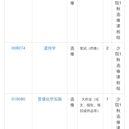
修
院1
秋
选
修
课
程
组
008074
遗传学
选
2
少
笔试（闭卷）
修
院1
秋
选
修
课
程
组
019080
普通化学实验
选
1
少
大作业（论
修
院1
文、报告、项
秋
目或作品等）
选
修
课