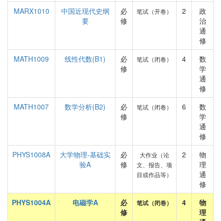
MARX1010
中国近现代史纲
必
2
政
笔试（开卷）
要
修
治
通
修
MATH1009
线性代数(B1)
必
4
数
笔试（闭卷）
修
学
通
修
MATH1007
数学分析(B2)
必
6
数
笔试（闭卷）
修
学
通
修
PHYS1008A
大学物理-基础实
必
2
物
大作业（论
验A
修
理
文、报告、项
通
目或作品等）
修
PHYS1004A
电磁学A
必
4
物
笔试（闭卷）
修
理