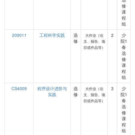
修
课
程
组
209011
工程科学实践
选
2
少
大作业（论
修
院1
文、报告、项
春
目或作品等）
选
修
课
程
组
CS4009
程序设计进阶与
选
3
少
大作业（论
实践
修
院1
文、报告、项
春
目或作品等）
选
修
课
程
组