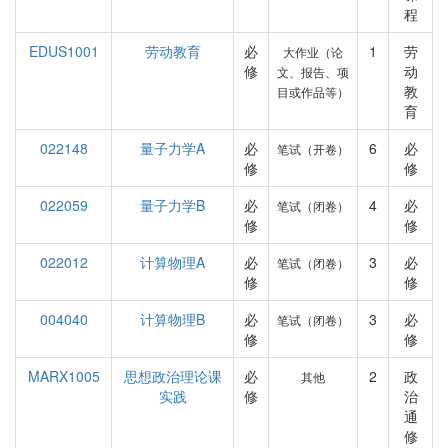
程
EDUS1001
劳动教育
必
1
劳
大作业（论
修
动
文、报告、项
教
目或作品等）
育
022148
量子力学A
必
6
必
笔试（开卷）
修
修
022059
量子力学B
必
4
必
笔试（闭卷）
修
修
022012
计算物理A
必
3
必
笔试（闭卷）
修
修
004040
计算物理B
必
3
必
笔试（闭卷）
修
修
MARX1005
思想政治理论课
必
2
政
其他
实践
修
治
通
修