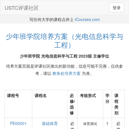
USTC评课社区
登录
写任何大学的课程点评上
iCourses.com
少年班学院培养方案（光电信息科学与
工程）
少年班学院 光电信息科学与工程 2023级 主修学位
培养方案页面是评课社区推出的新功能，信息可能不完善，仅供参
考，请以
教务处培养方案
为准。
课程号
课程名
必
考核形式
学
课
修/
分
程
选
类
修
别
PE00001
基础体育
必
1
必
体育测试