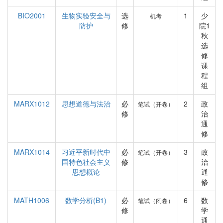
BIO2001
生物实验安全与
选
1
少
机考
防护
修
院1
秋
选
修
课
程
组
MARX1012
思想道德与法治
必
2
政
笔试（开卷）
修
治
通
修
MARX1014
习近平新时代中
必
3
政
笔试（开卷）
国特色社会主义
修
治
思想概论
通
修
MATH1006
数学分析(B1)
必
6
数
笔试（闭卷）
修
学
通