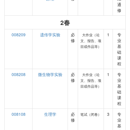
通
修
2春
008209
遗传学实验
必
1
专
大作业（论
修
业
文、报告、项
基
目或作品等）
础
课
程
008208
微生物学实验
必
1
专
大作业（论
修
业
文、报告、项
基
目或作品等）
础
课
程
008108
生理学
必
3
专
笔试（闭卷）
修
业
基