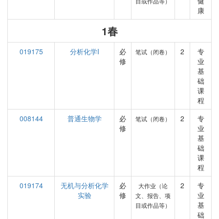
健
目或作品等）
康
1春
019175
分析化学I
必
2
专
笔试（闭卷）
修
业
基
础
课
程
008144
普通生物学
必
2
专
笔试（闭卷）
修
业
基
础
课
程
019174
无机与分析化学
必
2
专
大作业（论
实验
修
业
文、报告、项
基
目或作品等）
础