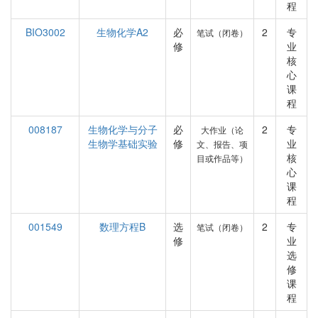
程
BIO3002
生物化学A2
必
2
专
笔试（闭卷）
修
业
核
心
课
程
008187
生物化学与分子
必
2
专
大作业（论
生物学基础实验
修
业
文、报告、项
核
目或作品等）
心
课
程
001549
数理方程B
选
2
专
笔试（闭卷）
修
业
选
修
课
程