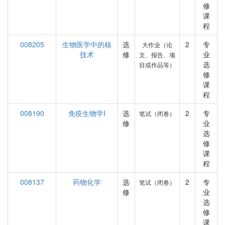
修
课
程
008205
生物医学中的核
选
2
专
大作业（论
技术
修
业
文、报告、项
选
目或作品等）
修
课
程
008190
免疫生物学I
选
2
专
笔试（闭卷）
修
业
选
修
课
程
008137
药物化学
选
2
专
笔试（闭卷）
修
业
选
修
课