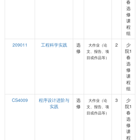
春
选
修
课
程
组
209011
工程科学实践
选
2
少
大作业（论
修
院1
文、报告、项
春
目或作品等）
选
修
课
程
组
CS4009
程序设计进阶与
选
3
少
大作业（论
实践
修
院1
文、报告、项
春
目或作品等）
选
修
课
程