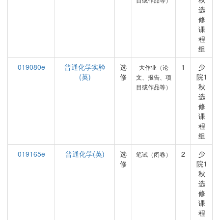
选
修
课
程
组
019080e
普通化学实验
选
1
少
大作业（论
(英)
修
院1
文、报告、项
秋
目或作品等）
选
修
课
程
组
019165e
普通化学(英)
选
2
少
笔试（闭卷）
修
院1
秋
选
修
课
程