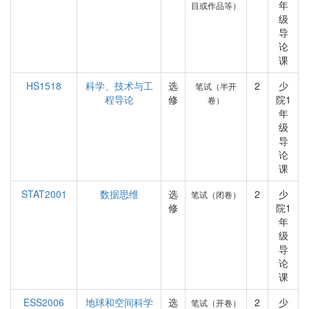
年
目或作品等）
级
导
论
课
HS1518
科学、技术与工
选
2
少
笔试（半开
程导论
修
院1
卷）
年
级
导
论
课
STAT2001
数据思维
选
2
少
笔试（闭卷）
修
院1
年
级
导
论
课
ESS2006
地球和空间科学
选
2
少
笔试（开卷）