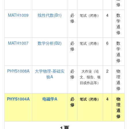
修
MATH1009
线性代数(B1)
必
4
数
笔试（闭卷）
修
学
通
修
MATH1007
数学分析(B2)
必
6
数
笔试（闭卷）
修
学
通
修
PHYS1008A
大学物理-基础实
必
2
物
大作业（论
验A
修
理
文、报告、项
通
目或作品等）
修
PHYS1004A
电磁学A
必
4
物
笔试（闭卷）
修
理
通
修
1夏