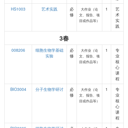
HS1003
艺术实践
必
1
艺
大作业（论
修
术
文、报告、项
实
目或作品等）
践
3春
008206
细胞生物学基础
必
1
专
大作业（论
实验
修
业
文、报告、项
核
目或作品等）
心
课
程
BIO3004
分子生物学研讨
必
1
专
大作业（论
修
业
文、报告、项
核
目或作品等）
心
课
程