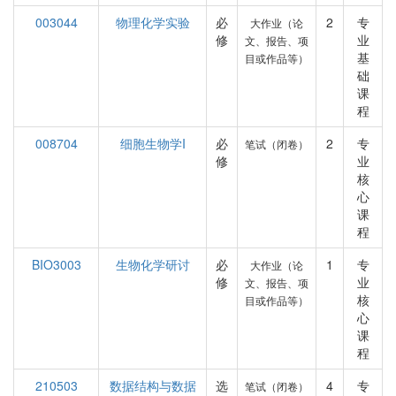
003044
物理化学实验
必
2
专
大作业（论
修
业
文、报告、项
基
目或作品等）
础
课
程
008704
细胞生物学I
必
2
专
笔试（闭卷）
修
业
核
心
课
程
BIO3003
生物化学研讨
必
1
专
大作业（论
修
业
文、报告、项
核
目或作品等）
心
课
程
210503
数据结构与数据
选
4
专
笔试（闭卷）