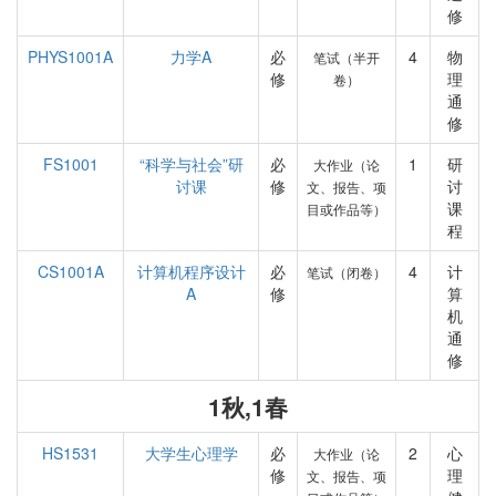
修
PHYS1001A
力学A
必
4
物
笔试（半开
修
理
卷）
通
修
FS1001
“科学与社会”研
必
1
研
大作业（论
讨课
修
讨
文、报告、项
课
目或作品等）
程
CS1001A
计算机程序设计
必
4
计
笔试（闭卷）
A
修
算
机
通
修
1秋,1春
HS1531
大学生心理学
必
2
心
大作业（论
修
理
文、报告、项