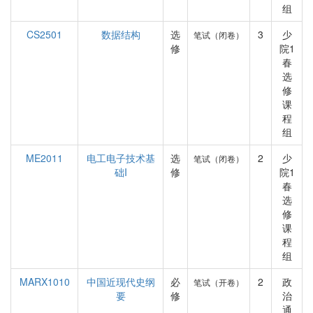
组
CS2501
数据结构
选
3
少
笔试（闭卷）
修
院1
春
选
修
课
程
组
ME2011
电工电子技术基
选
2
少
笔试（闭卷）
础I
修
院1
春
选
修
课
程
组
MARX1010
中国近现代史纲
必
2
政
笔试（开卷）
要
修
治
通