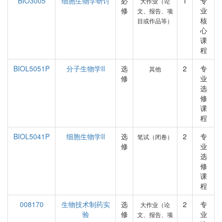
BIO3005
细胞生物学研讨
必
1
专
大作业（论
修
业
文、报告、项
核
目或作品等）
心
课
程
BIOL5051P
分子生物学II
选
2
专
其他
修
业
选
修
课
程
BIOL5041P
细胞生物学II
选
2
专
笔试（闭卷）
修
业
选
修
课
程
008170
生物技术制药实
选
2
专
大作业（论
验
修
业
文、报告、项