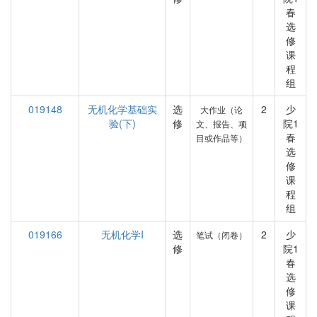
春
选
修
课
程
组
019148
无机化学基础实
选
2
少
大作业（论
验(下)
修
院1
文、报告、项
春
目或作品等）
选
修
课
程
组
019166
无机化学I
选
2
少
笔试（闭卷）
修
院1
春
选
修
课