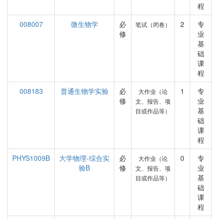
程
008007
微生物学
必
2
专
笔试（闭卷）
修
业
基
础
课
程
008183
普通生物学实验
必
1
专
大作业（论
修
业
文、报告、项
基
目或作品等）
础
课
程
PHYS1009B
大学物理-综合实
必
0
专
大作业（论
验B
修
业
文、报告、项
基
目或作品等）
础
课
程