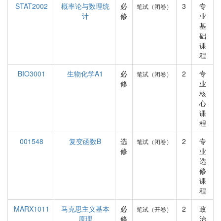
STAT2002
概率论与数理统
必
3
专
笔试（闭卷）
计
修
业
基
础
课
程
BIO3001
生物化学A1
必
2
专
笔试（闭卷）
修
业
核
心
课
程
001548
复变函数B
选
2
专
笔试（闭卷）
修
业
选
修
课
程
MARX1011
马克思主义基本
必
2
政
笔试（开卷）
原理
修
治