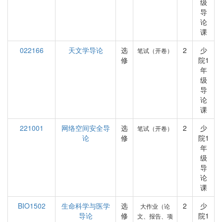
级
导
论
课
022166
天文学导论
选
2
少
笔试（开卷）
修
院1
年
级
导
论
课
221001
网络空间安全导
选
2
少
笔试（开卷）
论
修
院1
年
级
导
论
课
BIO1502
生命科学与医学
选
2
少
大作业（论
导论
修
院1
文、报告、项