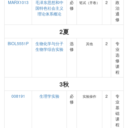
MARX1013
毛泽东思想和中
必
2
政
笔试（开卷）
国特色社会主义
修
治
理论体系概论
通
修
2夏
BIOL5551P
生物化学与分子
选
2
专
其他
生物学综合实验
修
业
选
修
课
程
3秋
008191
生理学实验
必
2
专
实验操作
修
业
基
础
课
程