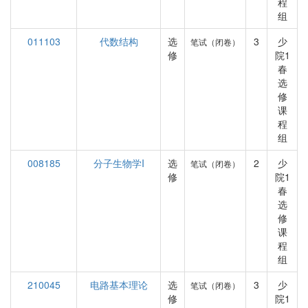
程
组
011103
代数结构
选
3
少
笔试（闭卷）
修
院1
春
选
修
课
程
组
008185
分子生物学I
选
2
少
笔试（闭卷）
修
院1
春
选
修
课
程
组
210045
电路基本理论
选
3
少
笔试（闭卷）
修
院1