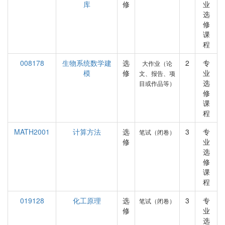
库
修
业
选
修
课
程
008178
生物系统数学建
选
2
专
大作业（论
模
修
业
文、报告、项
选
目或作品等）
修
课
程
MATH2001
计算方法
选
3
专
笔试（闭卷）
修
业
选
修
课
程
019128
化工原理
选
3
专
笔试（闭卷）
修
业
选