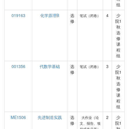
组
019163
化学原理B
选
4
少
笔试（闭卷）
修
院1
秋
选
修
课
程
组
001356
代数学基础
选
3
少
笔试（闭卷）
修
院1
秋
选
修
课
程
组
ME1506
先进制造实践
选
2
少
大作业（论
修
院1
文、报告、项
秋
目或作品等）