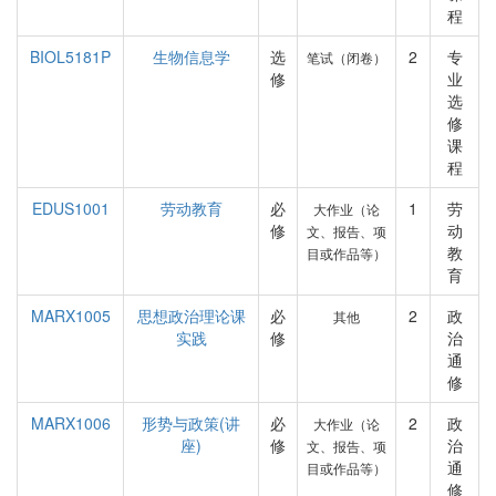
程
BIOL5181P
生物信息学
选
2
专
笔试（闭卷）
修
业
选
修
课
程
EDUS1001
劳动教育
必
1
劳
大作业（论
修
动
文、报告、项
教
目或作品等）
育
MARX1005
思想政治理论课
必
2
政
其他
实践
修
治
通
修
MARX1006
形势与政策(讲
必
2
政
大作业（论
座)
修
治
文、报告、项
通
目或作品等）
修