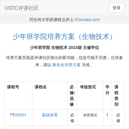
USTC评课社区
登录
写任何大学的课程点评上
iCourses.com
少年班学院培养方案（生物技术）
少年班学院 生物技术 2023级 主修学位
培养方案页面是评课社区推出的新功能，信息可能不完善，仅供参
考，请以
教务处培养方案
为准。
课程号
课程名
必
考核形式
学
课
修/
分
程
选
类
修
别
PE00001
基础体育
必
1
必
体育测试
修
修