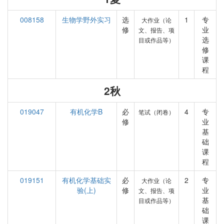
008158
生物学野外实习
选
1
专
大作业（论
修
业
文、报告、项
选
目或作品等）
修
课
程
2秋
019047
有机化学B
必
4
专
笔试（闭卷）
修
业
基
础
课
程
019151
有机化学基础实
必
2
专
大作业（论
验(上)
修
业
文、报告、项
基
目或作品等）
础
课