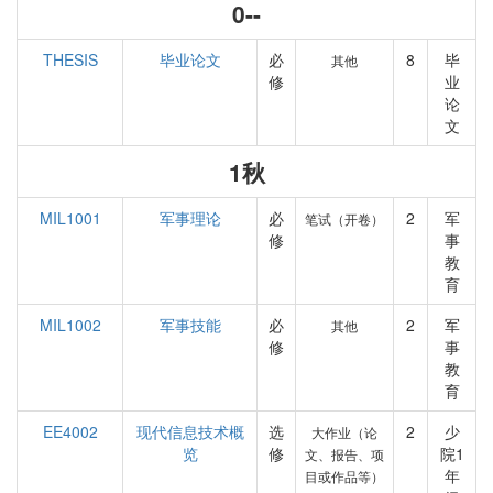
0--
THESIS
毕业论文
必
8
毕
其他
修
业
论
文
1秋
MIL1001
军事理论
必
2
军
笔试（开卷）
修
事
教
育
MIL1002
军事技能
必
2
军
其他
修
事
教
育
EE4002
现代信息技术概
选
2
少
大作业（论
览
修
院1
文、报告、项
年
目或作品等）