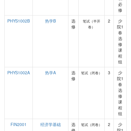
必
修
PHYS1002B
热学B
选
2
少
笔试（半开
修
院1
卷）
春
选
修
课
程
组
PHYS1002A
热学A
选
3
少
笔试（闭卷）
修
院1
春
选
修
课
程
组
FIN2001
经济学基础
选
2
少
笔试（闭卷）
修
院1