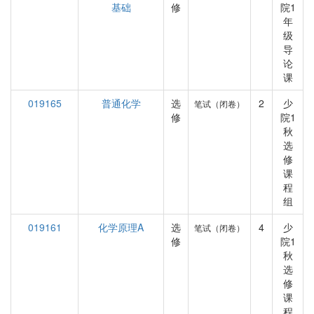
基础
修
院1
年
级
导
论
课
019165
普通化学
选
2
少
笔试（闭卷）
修
院1
秋
选
修
课
程
组
019161
化学原理A
选
4
少
笔试（闭卷）
修
院1
秋
选
修
课
程