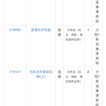
选
修
课
程
组
019080
普通化学实验
选
1
少
大作业（论
修
院1
文、报告、项
秋
目或作品等）
选
修
课
程
组
019147
无机化学基础实
选
2
少
大作业（论
验(上)
修
院1
文、报告、项
秋
目或作品等）
选
修
课
程
组