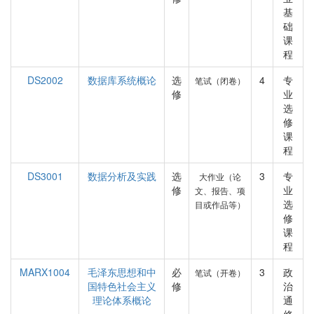
基
础
课
程
DS2002
数据库系统概论
选
4
专
笔试（闭卷）
修
业
选
修
课
程
DS3001
数据分析及实践
选
3
专
大作业（论
修
业
文、报告、项
选
目或作品等）
修
课
程
MARX1004
毛泽东思想和中
必
3
政
笔试（开卷）
国特色社会主义
修
治
理论体系概论
通