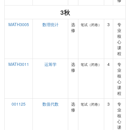
修
3秋
MATH3005
数理统计
选
3
专
笔试（闭卷）
修
业
核
心
课
程
MATH3011
运筹学
选
4
专
笔试（闭卷）
修
业
核
心
课
程
001125
数值代数
选
3
专
笔试（闭卷）
修
业
核
心
课