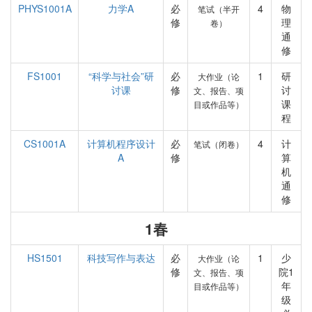
PHYS1001A
力学A
必
4
物
笔试（半开
修
理
卷）
通
修
FS1001
“科学与社会”研
必
1
研
大作业（论
讨课
修
讨
文、报告、项
课
目或作品等）
程
CS1001A
计算机程序设计
必
4
计
笔试（闭卷）
A
修
算
机
通
修
1春
HS1501
科技写作与表达
必
1
少
大作业（论
修
院1
文、报告、项
年
目或作品等）
级