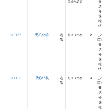
春
目或作品等）
选
修
课
程
组
019166
无机化学I
选
2
少
笔试（闭卷）
修
院1
春
选
修
课
程
组
011103
代数结构
选
3
少
笔试（闭卷）
修
院1
春
选
修
课
程