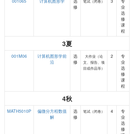
001065
计算机图形学
选
3
专
笔试（闭卷）
修
业
选
修
课
程
3夏
001M06
计算机图形学前
选
2
专
大作业（论
沿
修
业
文、报告、项
选
目或作品等）
修
课
程
4秋
MATH5010P
偏微分方程数值
选
4
专
笔试（闭卷）
解
修
业
选
修