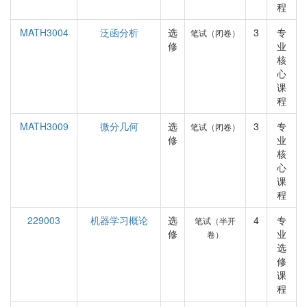
程
MATH3004
泛函分析
选
3
专
笔试（闭卷）
修
业
核
心
课
程
MATH3009
微分几何
选
3
专
笔试（闭卷）
修
业
核
心
课
程
229003
机器学习概论
选
4
专
笔试（半开
修
业
卷）
选
修
课
程