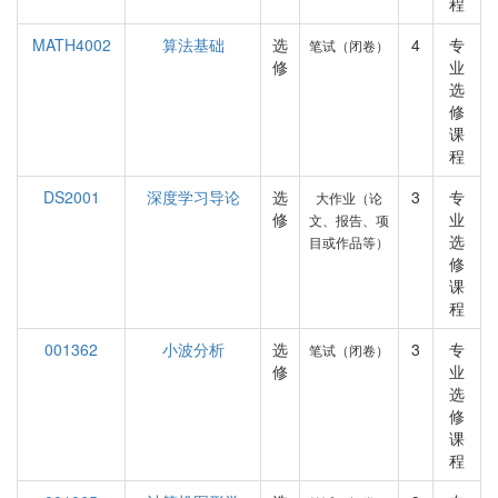
程
MATH4002
算法基础
选
4
专
笔试（闭卷）
修
业
选
修
课
程
DS2001
深度学习导论
选
3
专
大作业（论
修
业
文、报告、项
选
目或作品等）
修
课
程
001362
小波分析
选
3
专
笔试（闭卷）
修
业
选
修
课
程