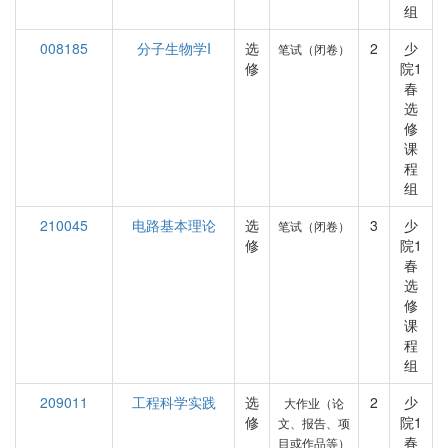
组
008185
分子生物学I
选
2
少
笔试（闭卷）
修
院1
春
选
修
课
程
组
210045
电路基本理论
选
3
少
笔试（闭卷）
修
院1
春
选
修
课
程
组
209011
工程科学实践
选
2
少
大作业（论
修
院1
文、报告、项
春
目或作品等）