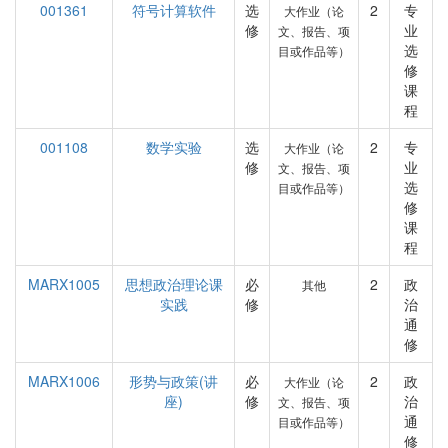
001361
符号计算软件
选
2
专
大作业（论
修
业
文、报告、项
选
目或作品等）
修
课
程
001108
数学实验
选
2
专
大作业（论
修
业
文、报告、项
选
目或作品等）
修
课
程
MARX1005
思想政治理论课
必
2
政
其他
实践
修
治
通
修
MARX1006
形势与政策(讲
必
2
政
大作业（论
座)
修
治
文、报告、项
通
目或作品等）
修