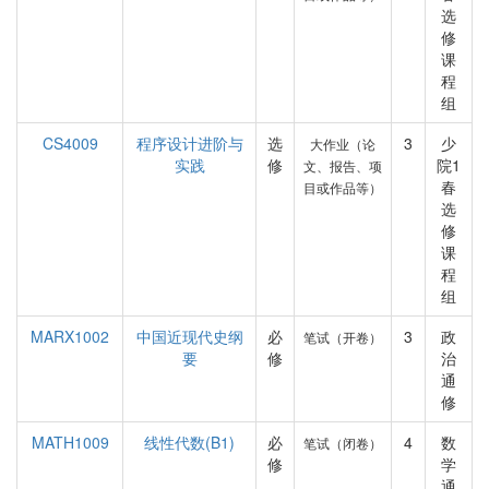
选
修
课
程
组
CS4009
程序设计进阶与
选
3
少
大作业（论
实践
修
院1
文、报告、项
春
目或作品等）
选
修
课
程
组
MARX1002
中国近现代史纲
必
3
政
笔试（开卷）
要
修
治
通
修
MATH1009
线性代数(B1)
必
4
数
笔试（闭卷）
修
学
通