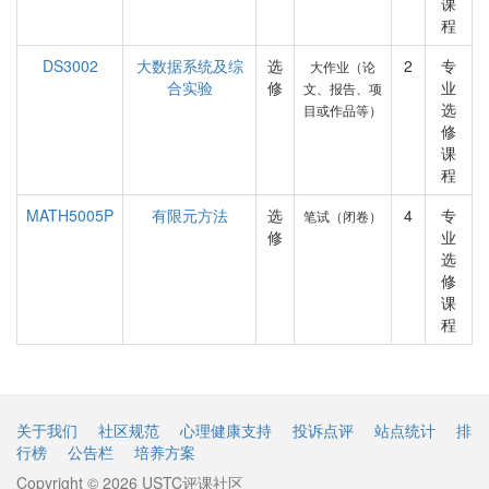
课
程
DS3002
大数据系统及综
选
2
专
大作业（论
合实验
修
业
文、报告、项
选
目或作品等）
修
课
程
MATH5005P
有限元方法
选
4
专
笔试（闭卷）
修
业
选
修
课
程
关于我们
社区规范
心理健康支持
投诉点评
站点统计
排
行榜
公告栏
培养方案
Copyright © 2026 USTC评课社区