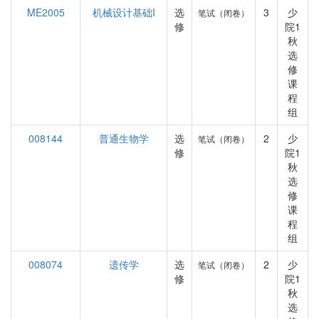
ME2005
机械设计基础I
选
3
少
笔试（闭卷）
修
院1
秋
选
修
课
程
组
008144
普通生物学
选
2
少
笔试（闭卷）
修
院1
秋
选
修
课
程
组
008074
遗传学
选
2
少
笔试（闭卷）
修
院1
秋
选