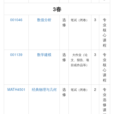
3春
001046
数值分析
选
3
专
笔试（闭卷）
修
业
核
心
课
程
001139
数学建模
选
3
专
大作业（论
修
业
文、报告、项
核
目或作品等）
心
课
程
MATH4501
经典物理与几何
选
2
专
笔试（闭卷）
修
业
选
修
课