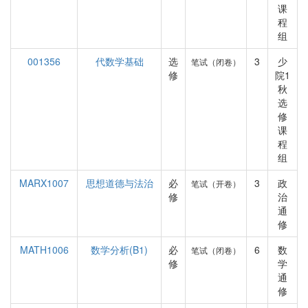
课
程
组
001356
代数学基础
选
3
少
笔试（闭卷）
修
院1
秋
选
修
课
程
组
MARX1007
思想道德与法治
必
3
政
笔试（开卷）
修
治
通
修
MATH1006
数学分析(B1)
必
6
数
笔试（闭卷）
修
学
通
修