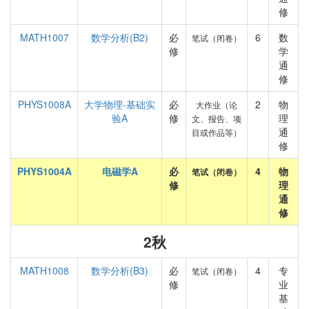
修
MATH1007
数学分析(B2)
必
6
数
笔试（闭卷）
修
学
通
修
PHYS1008A
大学物理-基础实
必
2
物
大作业（论
验A
修
理
文、报告、项
通
目或作品等）
修
PHYS1004A
电磁学A
必
4
物
笔试（闭卷）
修
理
通
修
2秋
MATH1008
数学分析(B3)
必
4
专
笔试（闭卷）
修
业
基