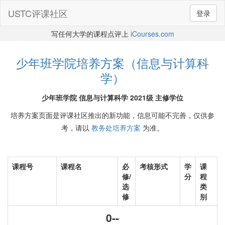
USTC评课社区
登录
写任何大学的课程点评上
iCourses.com
少年班学院培养方案（信息与计算科
学）
少年班学院 信息与计算科学 2021级 主修学位
培养方案页面是评课社区推出的新功能，信息可能不完善，仅供参
考，请以
教务处培养方案
为准。
课程号
课程名
必
考核形式
学
课
修/
分
程
选
类
修
别
0--