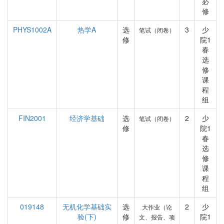
必
修
PHYS1002A
热学A
选
3
少
笔试（闭卷）
修
院1
春
选
修
课
程
组
FIN2001
经济学基础
选
2
少
笔试（闭卷）
修
院1
春
选
修
课
程
组
019148
无机化学基础实
选
2
少
大作业（论
验(下)
修
院1
文、报告、项