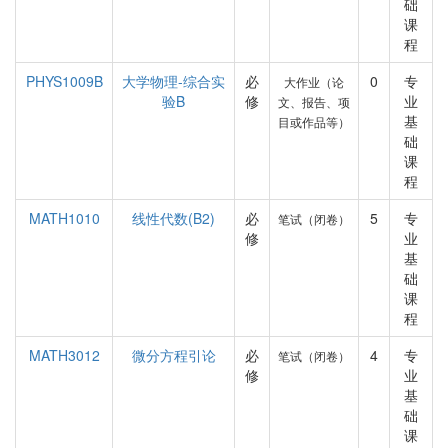
础
课
程
PHYS1009B
大学物理-综合实
必
0
专
大作业（论
验B
修
业
文、报告、项
基
目或作品等）
础
课
程
MATH1010
线性代数(B2)
必
5
专
笔试（闭卷）
修
业
基
础
课
程
MATH3012
微分方程引论
必
4
专
笔试（闭卷）
修
业
基
础
课