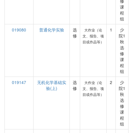
修
课
程
组
019080
普通化学实验
选
1
少
大作业（论
修
院1
文、报告、项
秋
目或作品等）
选
修
课
程
组
019147
无机化学基础实
选
2
少
大作业（论
验(上)
修
院1
文、报告、项
秋
目或作品等）
选
修
课
程
组