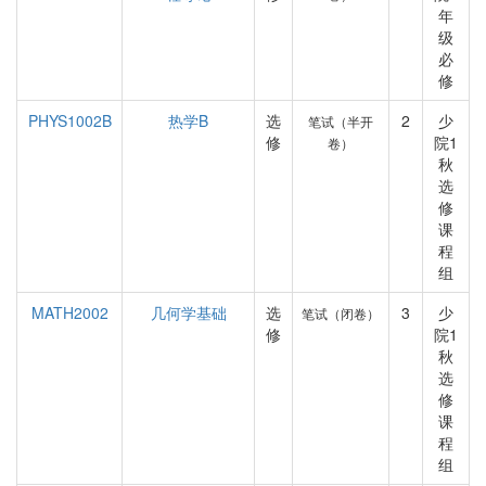
年
级
必
修
PHYS1002B
热学B
选
2
少
笔试（半开
修
院1
卷）
秋
选
修
课
程
组
MATH2002
几何学基础
选
3
少
笔试（闭卷）
修
院1
秋
选
修
课
程
组