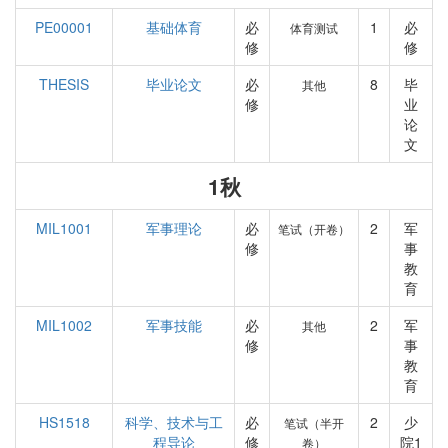
PE00001
基础体育
必
1
必
体育测试
修
修
THESIS
毕业论文
必
8
毕
其他
修
业
论
文
1秋
MIL1001
军事理论
必
2
军
笔试（开卷）
修
事
教
育
MIL1002
军事技能
必
2
军
其他
修
事
教
育
HS1518
科学、技术与工
必
2
少
笔试（半开
程导论
修
院1
卷）