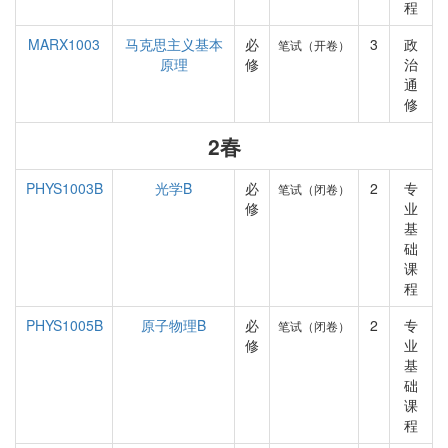
程
MARX1003
马克思主义基本
必
3
政
笔试（开卷）
原理
修
治
通
修
2春
PHYS1003B
光学B
必
2
专
笔试（闭卷）
修
业
基
础
课
程
PHYS1005B
原子物理B
必
2
专
笔试（闭卷）
修
业
基
础
课
程