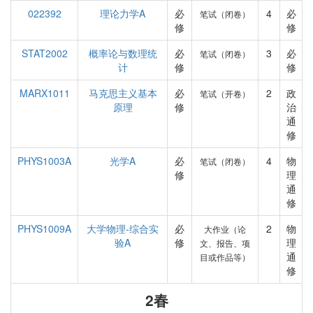
022392
理论力学A
必
4
必
笔试（闭卷）
修
修
STAT2002
概率论与数理统
必
3
必
笔试（闭卷）
计
修
修
MARX1011
马克思主义基本
必
2
政
笔试（开卷）
原理
修
治
通
修
PHYS1003A
光学A
必
4
物
笔试（闭卷）
修
理
通
修
PHYS1009A
大学物理-综合实
必
2
物
大作业（论
验A
修
理
文、报告、项
通
目或作品等）
修
2春