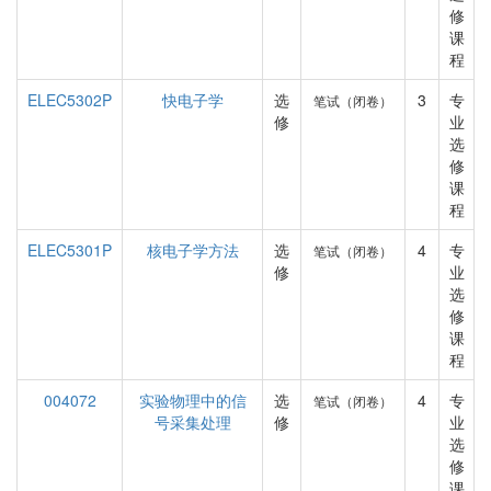
修
课
程
ELEC5302P
快电子学
选
3
专
笔试（闭卷）
修
业
选
修
课
程
ELEC5301P
核电子学方法
选
4
专
笔试（闭卷）
修
业
选
修
课
程
004072
实验物理中的信
选
4
专
笔试（闭卷）
号采集处理
修
业
选
修
课