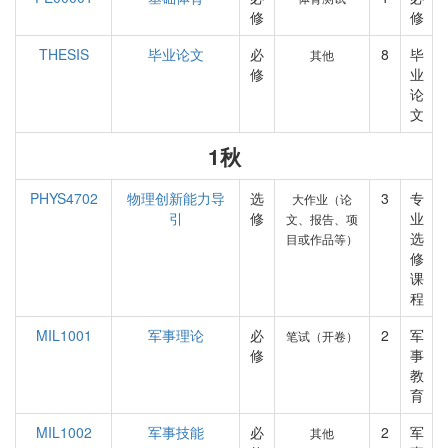
修
修
THESIS
毕业论文
必
8
毕
其他
修
业
论
文
1秋
PHYS4702
物理创新能力导
选
3
专
大作业（论
引
修
业
文、报告、项
选
目或作品等）
修
课
程
MIL1001
军事理论
必
2
军
笔试（开卷）
修
事
教
育
MIL1002
军事技能
必
2
军
其他