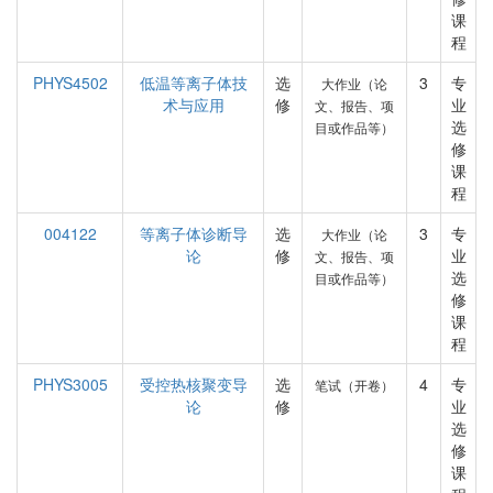
课
程
PHYS4502
低温等离子体技
选
3
专
大作业（论
术与应用
修
业
文、报告、项
选
目或作品等）
修
课
程
004122
等离子体诊断导
选
3
专
大作业（论
论
修
业
文、报告、项
选
目或作品等）
修
课
程
PHYS3005
受控热核聚变导
选
4
专
笔试（开卷）
论
修
业
选
修
课