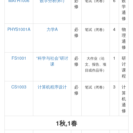
MATH1006
数学分析(B1)
必
6
数
笔试（闭卷）
修
学
通
修
PHYS1001A
力学A
必
4
物
笔试（闭卷）
修
理
通
修
FS1001
“科学与社会”研讨
必
1
研
大作业（论
课
修
讨
文、报告、项
课
目或作品等）
程
CS1003
计算机程序设计
必
3
计
笔试（闭卷）
修
算
机
通
修
1秋,1春