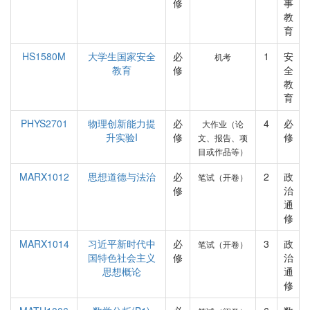
修
事
教
育
HS1580M
大学生国家安全
必
1
安
机考
教育
修
全
教
育
PHYS2701
物理创新能力提
必
4
必
大作业（论
升实验I
修
修
文、报告、项
目或作品等）
MARX1012
思想道德与法治
必
2
政
笔试（开卷）
修
治
通
修
MARX1014
习近平新时代中
必
3
政
笔试（开卷）
国特色社会主义
修
治
思想概论
通
修