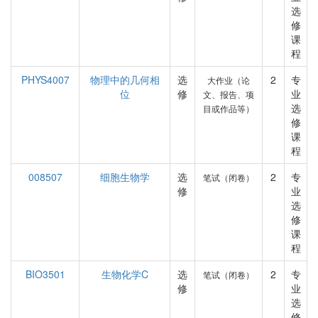
选
修
课
程
PHYS4007
物理中的几何相
选
2
专
大作业（论
位
修
业
文、报告、项
选
目或作品等）
修
课
程
008507
细胞生物学
选
2
专
笔试（闭卷）
修
业
选
修
课
程
BIO3501
生物化学C
选
2
专
笔试（闭卷）
修
业
选
修