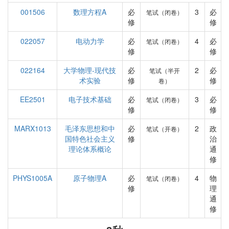
001506
数理方程A
必
3
必
笔试（闭卷）
修
修
022057
电动力学
必
4
必
笔试（闭卷）
修
修
022164
大学物理-现代技
必
2
必
笔试（半开
术实验
修
修
卷）
EE2501
电子技术基础
必
3
必
笔试（闭卷）
修
修
MARX1013
毛泽东思想和中
必
2
政
笔试（开卷）
国特色社会主义
修
治
理论体系概论
通
修
PHYS1005A
原子物理A
必
4
物
笔试（闭卷）
修
理
通
修