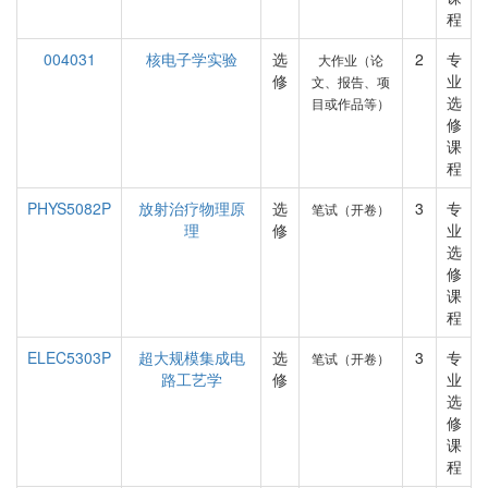
程
004031
核电子学实验
选
2
专
大作业（论
修
业
文、报告、项
选
目或作品等）
修
课
程
PHYS5082P
放射治疗物理原
选
3
专
笔试（开卷）
理
修
业
选
修
课
程
ELEC5303P
超大规模集成电
选
3
专
笔试（开卷）
路工艺学
修
业
选
修
课
程