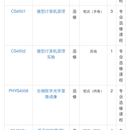
程
CS4501
微型计算机原理
选
3
专
笔试（开卷）
修
业
选
修
课
程
CS4502
微型计算机原理
选
1
专
其他
实验
修
业
选
修
课
程
PHYS4008
生物医学光学显
选
2
专
笔试（闭卷）
微成像
修
业
选
修
课
程