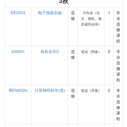
3秋
EE2503
电子线路实验
选
1
专
大作业（论
修
业
文、报告、项
选
目或作品等）
修
课
程
206501
有机化学C
选
2
专
笔试（闭卷）
修
业
选
修
课
程
BIO4502e
计算神经科学(英)
选
2
专
笔试（开卷）
修
业
选
修
课
程