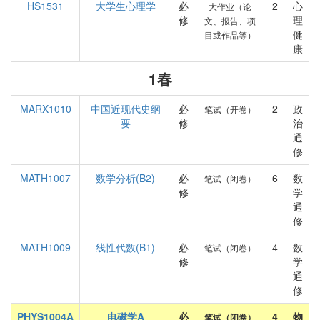
HS1531
大学生心理学
必
2
心
大作业（论
修
理
文、报告、项
健
目或作品等）
康
1春
MARX1010
中国近现代史纲
必
2
政
笔试（开卷）
要
修
治
通
修
MATH1007
数学分析(B2)
必
6
数
笔试（闭卷）
修
学
通
修
MATH1009
线性代数(B1)
必
4
数
笔试（闭卷）
修
学
通
修
PHYS1004A
电磁学A
必
4
物
笔试（闭卷）