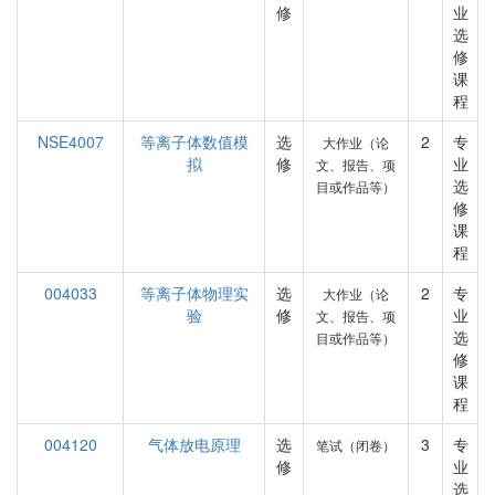
修
业
选
修
课
程
NSE4007
等离子体数值模
选
2
专
大作业（论
拟
修
业
文、报告、项
选
目或作品等）
修
课
程
004033
等离子体物理实
选
2
专
大作业（论
验
修
业
文、报告、项
选
目或作品等）
修
课
程
004120
气体放电原理
选
3
专
笔试（闭卷）
修
业
选