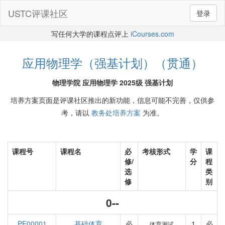
USTC评课社区
登录
写任何大学的课程点评上
iCourses.com
应用物理学（强基计划）（贯通）
物理学院 应用物理学 2025级 强基计划
培养方案页面是评课社区推出的新功能，信息可能不完善，仅供参
考，请以
教务处培养方案
为准。
课程号
课程名
必
考核形式
学
课
修/
分
程
选
类
修
别
0--
PE00001
基础体育
必
1
必
体育测试