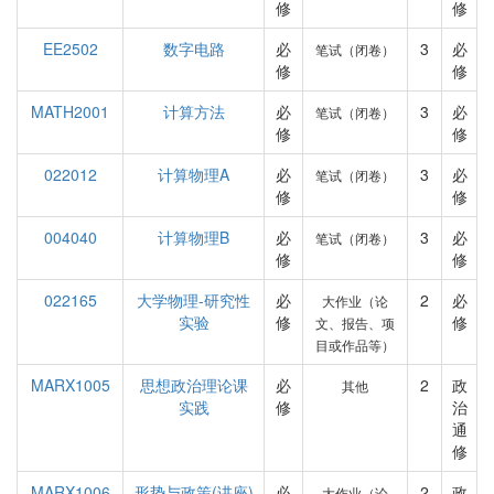
修
修
EE2502
数字电路
必
3
必
笔试（闭卷）
修
修
MATH2001
计算方法
必
3
必
笔试（闭卷）
修
修
022012
计算物理A
必
3
必
笔试（闭卷）
修
修
004040
计算物理B
必
3
必
笔试（闭卷）
修
修
022165
大学物理-研究性
必
2
必
大作业（论
实验
修
修
文、报告、项
目或作品等）
MARX1005
思想政治理论课
必
2
政
其他
实践
修
治
通
修
MARX1006
形势与政策(讲座)
必
2
政
大作业（论