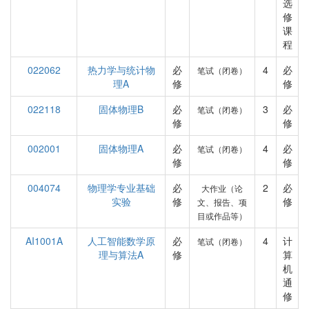
选
修
课
程
022062
热力学与统计物
必
4
必
笔试（闭卷）
理A
修
修
022118
固体物理B
必
3
必
笔试（闭卷）
修
修
002001
固体物理A
必
4
必
笔试（闭卷）
修
修
004074
物理学专业基础
必
2
必
大作业（论
实验
修
修
文、报告、项
目或作品等）
AI1001A
人工智能数学原
必
4
计
笔试（闭卷）
理与算法A
修
算
机
通
修