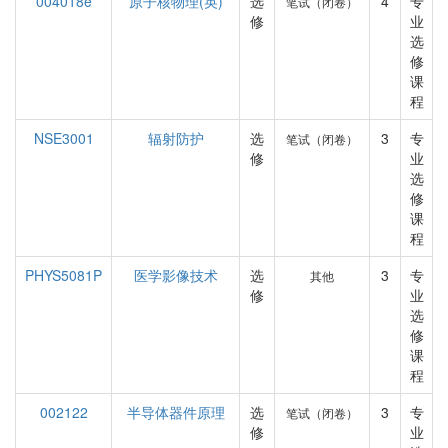
004018e
原子核物理(英)
选
4
专
笔试（闭卷）
修
业
选
修
课
程
NSE3001
辐射防护
选
3
专
笔试（闭卷）
修
业
选
修
课
程
PHYS5081P
医学影像技术
选
3
专
其他
修
业
选
修
课
程
002122
半导体器件原理
选
3
专
笔试（闭卷）
修
业