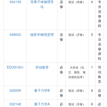
004139
等离子体物理导
选
4
专
笔试（闭卷）
论
修
业
选
修
课
程
048002
核医学物理原理
选
3
专
笔试（开卷）
修
业
选
修
课
程
EDUS1001
劳动教育
必
1
劳
大作业（论
修
动
文、报告、项
教
目或作品等）
育
022059
量子力学B
必
4
必
笔试（闭卷）
修
修
022148
量子力学A
必
6
必
笔试（开卷）