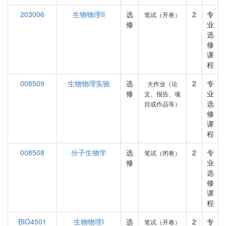
203006
生物物理II
选
2
专
笔试（开卷）
修
业
选
修
课
程
008509
生物物理实验
选
2
专
大作业（论
修
业
文、报告、项
选
目或作品等）
修
课
程
008508
分子生物学
选
2
专
笔试（闭卷）
修
业
选
修
课
程
BIO4501
生物物理I
选
2
专
笔试（开卷）