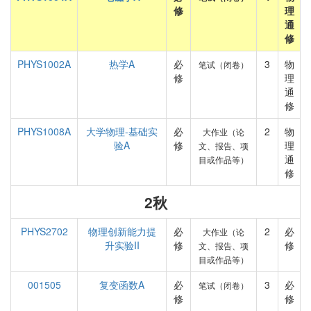
修
理
通
修
PHYS1002A
热学A
必
3
物
笔试（闭卷）
修
理
通
修
PHYS1008A
大学物理-基础实
必
2
物
大作业（论
验A
修
理
文、报告、项
通
目或作品等）
修
2秋
PHYS2702
物理创新能力提
必
2
必
大作业（论
升实验II
修
修
文、报告、项
目或作品等）
001505
复变函数A
必
3
必
笔试（闭卷）
修
修