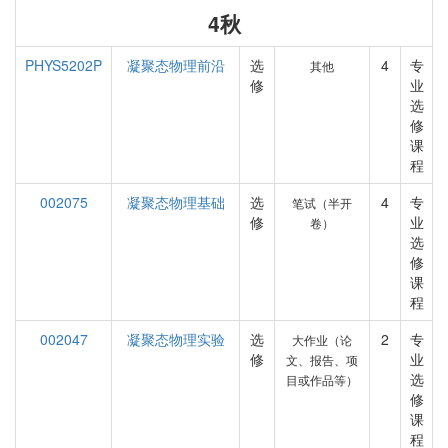
4秋
PHYS5202P
凝聚态物理前沿
选
4
专
其他
修
业
选
修
课
程
002075
凝聚态物理基础
选
4
专
笔试（半开
修
业
卷）
选
修
课
程
002047
凝聚态物理实验
选
2
专
大作业（论
修
业
文、报告、项
选
目或作品等）
修
课
程