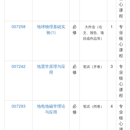
心
课
程
007258
地球物理基础实
必
1
专
大作业（论
验(1)
修
业
文、报告、项
核
目或作品等）
心
课
程
007242
地震学原理与应
必
3
专
笔试（开卷）
用
修
业
核
心
课
程
007293
地电地磁学理论
必
4
专
笔试（闭卷）
与应用
修
业
核
心
课