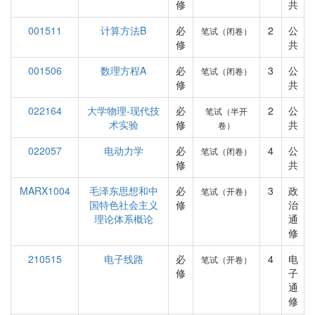
修
共
001511
计算方法B
必
2
公
笔试（闭卷）
修
共
001506
数理方程A
必
3
公
笔试（闭卷）
修
共
022164
大学物理-现代技
必
2
公
笔试（半开
术实验
修
共
卷）
022057
电动力学
必
4
公
笔试（闭卷）
修
共
MARX1004
毛泽东思想和中
必
3
政
笔试（开卷）
国特色社会主义
修
治
理论体系概论
通
修
210515
电子线路
必
4
电
笔试（开卷）
修
子
通
修