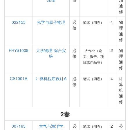
通
修
022155
光学与原子物理
必
4
物
笔试（闭卷）
修
理
通
修
PHYS1009
大学物理-综合实
必
2
物
大作业（论
验
修
理
文、报告、项
通
目或作品等）
修
CS1001A
计算机程序设计A
必
4
计
笔试（闭卷）
修
算
机
通
修
2春
007165
大气与海洋学
必
2
公
笔试（闭卷）