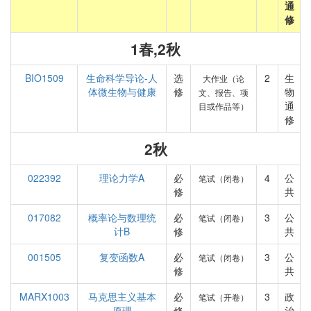
通
修
1春,2秋
BIO1509
生命科学导论-人
选
2
生
大作业（论
体微生物与健康
修
物
文、报告、项
通
目或作品等）
修
2秋
022392
理论力学A
必
4
公
笔试（闭卷）
修
共
017082
概率论与数理统
必
3
公
笔试（闭卷）
计B
修
共
001505
复变函数A
必
3
公
笔试（闭卷）
修
共
MARX1003
马克思主义基本
必
3
政
笔试（开卷）
原理
修
治