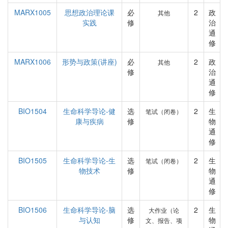
MARX1005
思想政治理论课
必
2
政
其他
实践
修
治
通
修
MARX1006
形势与政策(讲座)
必
2
政
其他
修
治
通
修
BIO1504
生命科学导论-健
选
2
生
笔试（闭卷）
康与疾病
修
物
通
修
BIO1505
生命科学导论-生
选
2
生
笔试（闭卷）
物技术
修
物
通
修
BIO1506
生命科学导论-脑
选
2
生
大作业（论
与认知
修
物
文、报告、项