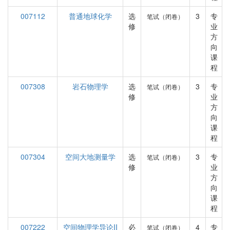
007112
普通地球化学
选
3
专
笔试（闭卷）
修
业
方
向
课
程
007308
岩石物理学
选
3
专
笔试（闭卷）
修
业
方
向
课
程
007304
空间大地测量学
选
3
专
笔试（闭卷）
修
业
方
向
课
程
007222
空间物理学导论II
必
4
专
笔试（闭卷）