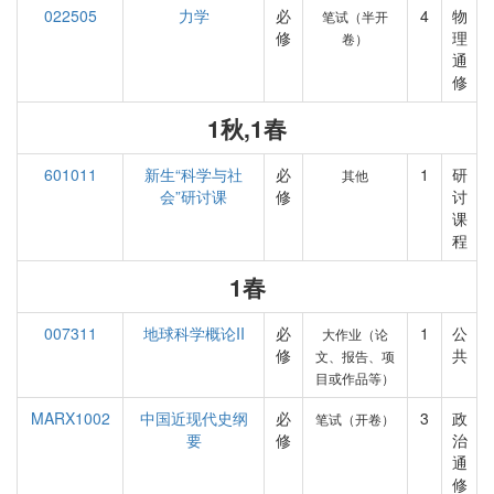
022505
力学
必
4
物
笔试（半开
修
理
卷）
通
修
1秋,1春
601011
新生“科学与社
必
1
研
其他
会”研讨课
修
讨
课
程
1春
007311
地球科学概论II
必
1
公
大作业（论
修
共
文、报告、项
目或作品等）
MARX1002
中国近现代史纲
必
3
政
笔试（开卷）
要
修
治
通
修