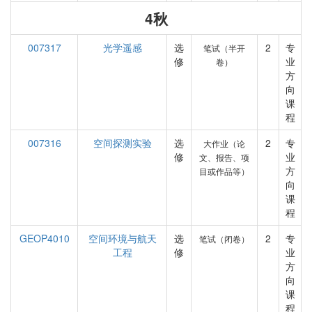
4秋
007317
光学遥感
选
2
专
笔试（半开
修
业
卷）
方
向
课
程
007316
空间探测实验
选
2
专
大作业（论
修
业
文、报告、项
方
目或作品等）
向
课
程
GEOP4010
空间环境与航天
选
2
专
笔试（闭卷）
工程
修
业
方
向
课
程