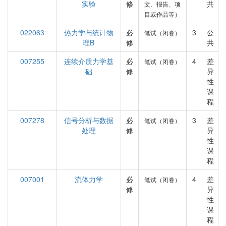
实验
修
共
文、报告、项
目或作品等）
022063
热力学与统计物
必
3
公
笔试（闭卷）
理B
修
共
007255
连续介质力学基
必
4
差
笔试（闭卷）
础
修
异
性
课
程
007278
信号分析与数据
必
3
差
笔试（闭卷）
处理
修
异
性
课
程
007001
流体力学
必
4
差
笔试（闭卷）
修
异
性
课
程