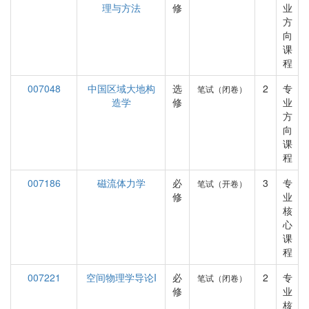
理与方法
修
业
方
向
课
程
007048
中国区域大地构
选
2
专
笔试（闭卷）
造学
修
业
方
向
课
程
007186
磁流体力学
必
3
专
笔试（开卷）
修
业
核
心
课
程
007221
空间物理学导论I
必
2
专
笔试（闭卷）
修
业
核