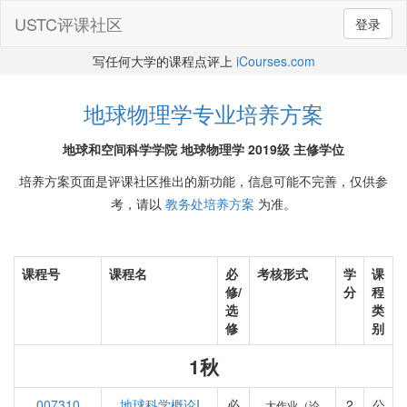
USTC评课社区
登录
写任何大学的课程点评上
iCourses.com
地球物理学专业培养方案
地球和空间科学学院 地球物理学 2019级 主修学位
培养方案页面是评课社区推出的新功能，信息可能不完善，仅供参
考，请以
教务处培养方案
为准。
课程号
课程名
必
考核形式
学
课
修/
分
程
选
类
修
别
1秋
007310
地球科学概论I
必
2
公
大作业（论