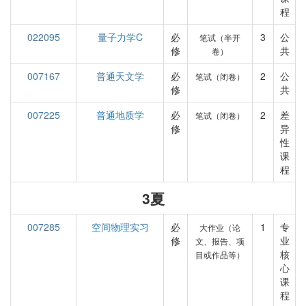
程
022095
量子力学C
必
3
公
笔试（半开
修
共
卷）
007167
普通天文学
必
2
公
笔试（闭卷）
修
共
007225
普通地质学
必
2
差
笔试（闭卷）
修
异
性
课
程
3夏
007285
空间物理实习
必
1
专
大作业（论
修
业
文、报告、项
核
目或作品等）
心
课
程