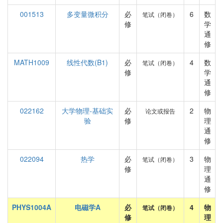
001513
多变量微积分
必
6
数
笔试（闭卷）
修
学
通
修
MATH1009
线性代数(B1)
必
4
数
笔试（闭卷）
修
学
通
修
022162
大学物理-基础实
必
2
物
论文或报告
验
修
理
通
修
022094
热学
必
3
物
笔试（闭卷）
修
理
通
修
PHYS1004A
电磁学A
必
4
物
笔试（闭卷）
修
理