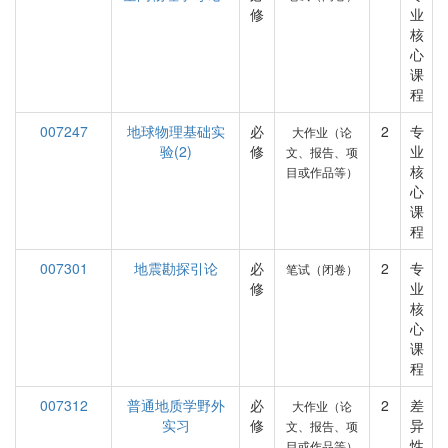
修
业
核
心
课
程
007247
地球物理基础实
必
2
专
大作业（论
验(2)
修
业
文、报告、项
核
目或作品等）
心
课
程
007301
地震勘探引论
必
2
专
笔试（闭卷）
修
业
核
心
课
程
007312
普通地质学野外
必
2
差
大作业（论
实习
修
异
文、报告、项
性
目或作品等）