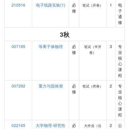
210516
电子线路实验(1)
必
1
电
笔试（开卷）
修
子
通
修
3秋
007185
等离子体物理
必
3
专
笔试（半开
修
业
卷）
核
心
课
程
007292
重力与固体潮
必
2
专
笔试（闭卷）
修
业
核
心
课
程
022165
大学物理-研究性
必
2
公
大作业（论