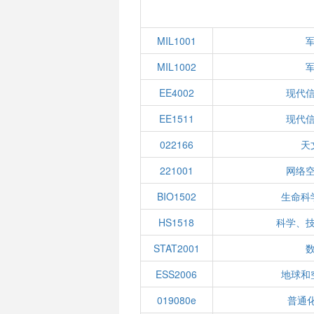
MIL1001
MIL1002
EE4002
现代
EE1511
现代
022166
天
221001
网络
BIO1502
生命科
HS1518
科学、
STAT2001
ESS2006
地球和
019080e
普通化