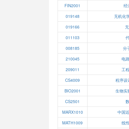
FIN2001
经
019148
无机化学
019166
无
011103
008185
分
210045
电
209011
工
CS4009
程序设
BIO2001
生物实
CS2501
MARX1010
中国
MATH1009
线性