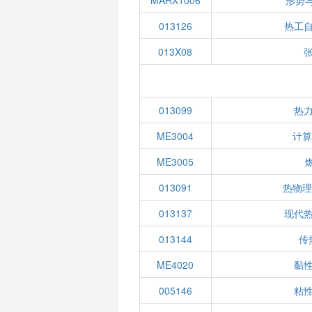
MARX1006
形势与
013126
热工
013X08
013099
热
ME3004
计算
ME3005
013091
热物理
013137
现代
013144
传
ME4020
黏
005146
粘