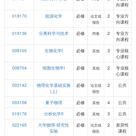
向课程
019170
能源化学
必修
2
专业方
论文或
向课程
报告
019136
分离科学与技术
必修
2
专业方
闭卷
向课程
008105
生物化学I
必修
3
专业核
其他
心课程
008704
细胞生物学I
必修
2
专业核
其他
心课程
003142
物理化学基础实验
必修
2
公共
论文或
(上)
报告
003158
量子物理
必修
4
公共
其他
019176
分析化学II
必修
3
公共
其他
022165
大学物理-研究性
必修
2
差异性
论文或
实验
课程
报告