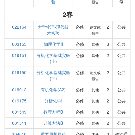
验
修
报告
2春
022164
大学物理-现代技
必修
2
公共
论文或
术实验
报告
003155
物理化学II
必修
3
公共
其他
019151
有机化学基础实验
必修
2
公共
其他
(上)
019150
分析化学基础实验
必修
2
公共
论文或
(下)
报告
019012
有机化学(A2)
必修
2
公共
其他
019175
分析化学I
必修
2
公共
其他
001549
数理方程B
必修
2
公共
其他
001511
计算方法B
必修
2
公共
其他
104010
重要思想概论
必修
3
政治通
闭卷