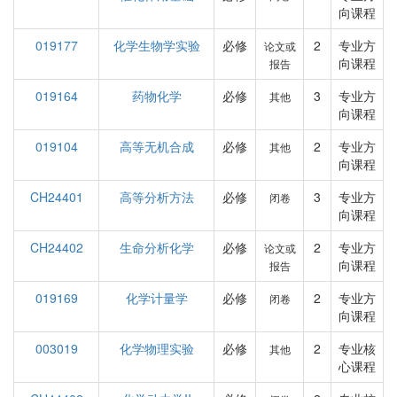
向课程
019177
化学生物学实验
必修
2
专业方
论文或
向课程
报告
019164
药物化学
必修
3
专业方
其他
向课程
019104
高等无机合成
必修
2
专业方
其他
向课程
CH24401
高等分析方法
必修
3
专业方
闭卷
向课程
CH24402
生命分析化学
必修
2
专业方
论文或
向课程
报告
019169
化学计量学
必修
2
专业方
闭卷
向课程
003019
化学物理实验
必修
2
专业核
其他
心课程