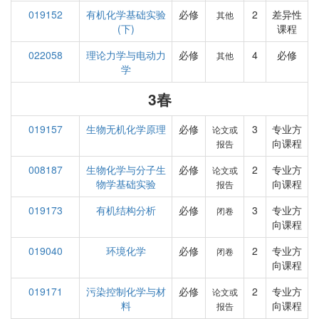
019152
有机化学基础实验
必修
2
差异性
其他
(下)
课程
022058
理论力学与电动力
必修
4
必修
其他
学
3春
019157
生物无机化学原理
必修
3
专业方
论文或
向课程
报告
008187
生物化学与分子生
必修
2
专业方
论文或
物学基础实验
向课程
报告
019173
有机结构分析
必修
3
专业方
闭卷
向课程
019040
环境化学
必修
2
专业方
闭卷
向课程
019171
污染控制化学与材
必修
2
专业方
论文或
料
向课程
报告