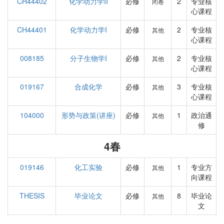
CH44402
化学动力学II
必修
2
专业核
闭卷
心课程
CH44401
化学动力学I
必修
2
专业核
其他
心课程
008185
分子生物学I
必修
2
专业核
其他
心课程
019167
合成化学
必修
3
专业核
其他
心课程
104000
形势与政策(讲座)
必修
1
政治通
其他
修
4春
019146
化工实验
必修
1
专业方
其他
向课程
THESIS
毕业论文
必修
8
毕业论
其他
文