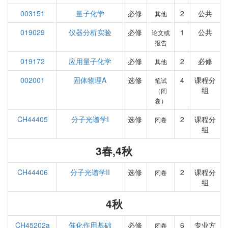
003151
量子化学
必修
2
公共
其他
019029
仪器分析实验
必修
1
公共
论文或
报告
019172
应用量子化学
必修
2
必修
其他
002001
固体物理A
选修
4
课程分
笔试
组
（闭
卷）
CH44405
分子光谱学I
选修
2
课程分
闭卷
组
3春,4秋
CH44406
分子光谱学II
选修
2
课程分
闭卷
组
4秋
CH45202a
催化作用基础
必修
6
专业方
闭卷