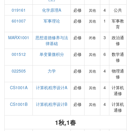
019161
化学原理A
必修
4
公共
其他
601007
军事理论
必修
1
军事教
其他
育
MARX1001
思想道德修养与法
必修
3
政治通
闭卷
律基础
修
001512
单变量微积分
必修
6
数学通
其他
修
022505
力学
必修
4
物理通
其他
修
CS1001A
计算机程序设计A
必修
4
计算机
其他
通修
CS1001B
计算机程序设计B
必修
4
计算机
其他
通修
1秋,1春