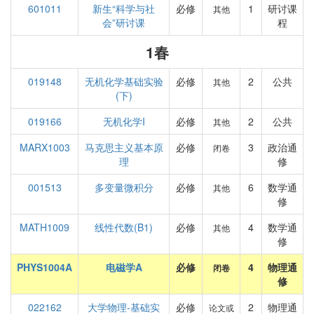
601011
新生“科学与社
必修
1
研讨课
其他
会”研讨课
程
1春
019148
无机化学基础实验
必修
2
公共
其他
(下)
019166
无机化学I
必修
2
公共
其他
MARX1003
马克思主义基本原
必修
3
政治通
闭卷
理
修
001513
多变量微积分
必修
6
数学通
其他
修
MATH1009
线性代数(B1)
必修
4
数学通
其他
修
PHYS1004A
电磁学A
必修
4
物理通
闭卷
修
022162
大学物理-基础实
必修
2
物理通
论文或