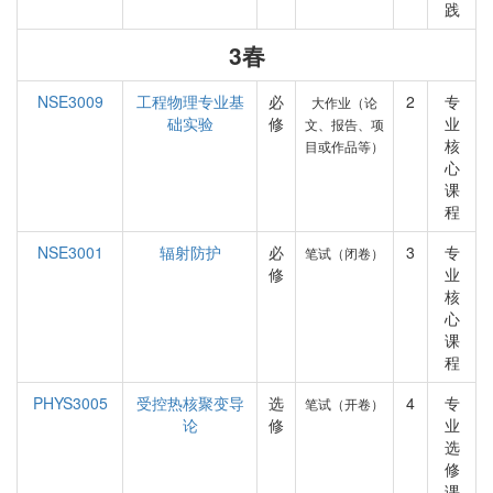
践
3春
NSE3009
工程物理专业基
必
2
专
大作业（论
础实验
修
业
文、报告、项
核
目或作品等）
心
课
程
NSE3001
辐射防护
必
3
专
笔试（闭卷）
修
业
核
心
课
程
PHYS3005
受控热核聚变导
选
4
专
笔试（开卷）
论
修
业
选
修
课