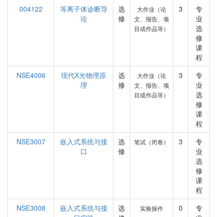
004122
等离子体诊断导
选
3
专
大作业（论
论
修
业
文、报告、项
选
目或作品等）
修
课
程
NSE4006
现代X光物理原
选
3
专
大作业（论
理
修
业
文、报告、项
选
目或作品等）
修
课
程
NSE3007
嵌入式系统与接
选
3
专
笔试（闭卷）
口
修
业
选
修
课
程
NSE3008
嵌入式系统与接
选
0
专
实验操作