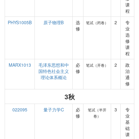
课
程
PHYS1005B
原子物理B
选
2
专
笔试（闭卷）
修
业
选
修
课
程
MARX1013
毛泽东思想和中
必
2
政
笔试（开卷）
国特色社会主义
修
治
理论体系概论
通
修
3秋
022095
量子力学C
必
3
专
笔试（半开
修
业
卷）
基
础
课