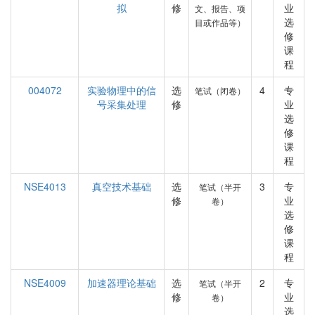
拟
修
业
文、报告、项
选
目或作品等）
修
课
程
004072
实验物理中的信
选
4
专
笔试（闭卷）
号采集处理
修
业
选
修
课
程
NSE4013
真空技术基础
选
3
专
笔试（半开
修
业
卷）
选
修
课
程
NSE4009
加速器理论基础
选
2
专
笔试（半开
修
业
卷）
选