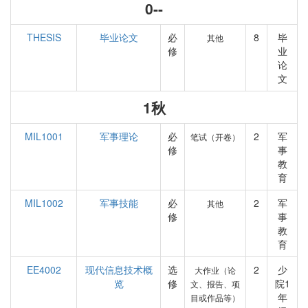
0--
THESIS
毕业论文
必
8
毕
其他
修
业
论
文
1秋
MIL1001
军事理论
必
2
军
笔试（开卷）
修
事
教
育
MIL1002
军事技能
必
2
军
其他
修
事
教
育
EE4002
现代信息技术概
选
2
少
大作业（论
览
修
院1
文、报告、项
年
目或作品等）