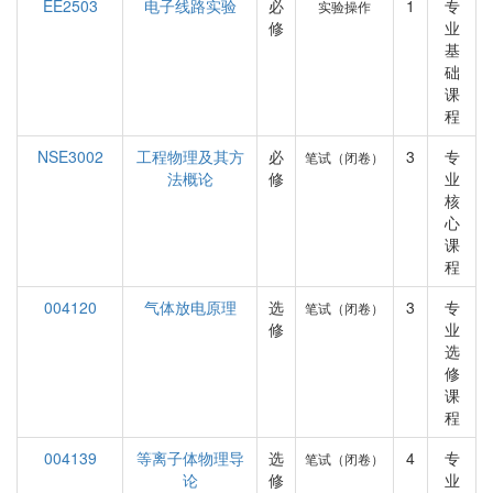
EE2503
电子线路实验
必
1
专
实验操作
修
业
基
础
课
程
NSE3002
工程物理及其方
必
3
专
笔试（闭卷）
法概论
修
业
核
心
课
程
004120
气体放电原理
选
3
专
笔试（闭卷）
修
业
选
修
课
程
004139
等离子体物理导
选
4
专
笔试（闭卷）
论
修
业