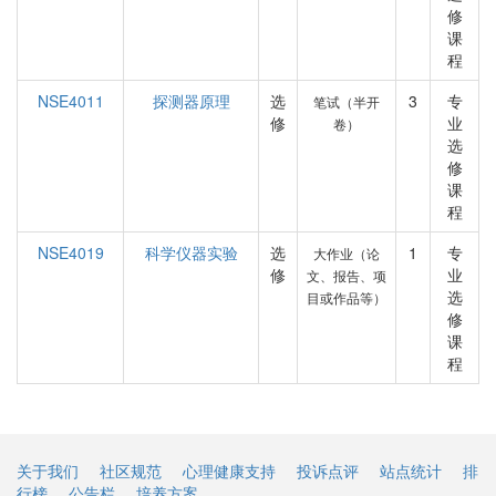
修
课
程
NSE4011
探测器原理
选
3
专
笔试（半开
修
业
卷）
选
修
课
程
NSE4019
科学仪器实验
选
1
专
大作业（论
修
业
文、报告、项
选
目或作品等）
修
课
程
关于我们
社区规范
心理健康支持
投诉点评
站点统计
排
行榜
公告栏
培养方案