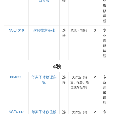
口实验
修
业
选
修
课
程
NSE4016
射频技术基础
选
3
专
笔试（闭卷）
修
业
选
修
课
程
4秋
004033
等离子体物理实
选
2
专
大作业（论
验
修
业
文、报告、项
选
目或作品等）
修
课
程
NSE4007
等离子体数值模
选
2
专
大作业（论