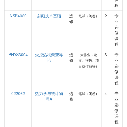
程
NSE4020
射频技术基础
选
2
专
笔试（闭卷）
修
业
选
修
课
程
PHYS3004
受控热核聚变导
选
3
专
大作业（论
论
修
业
文、报告、项
选
目或作品等）
修
课
程
022062
热力学与统计物
选
4
专
笔试（闭卷）
理A
修
业
选
修
课
程