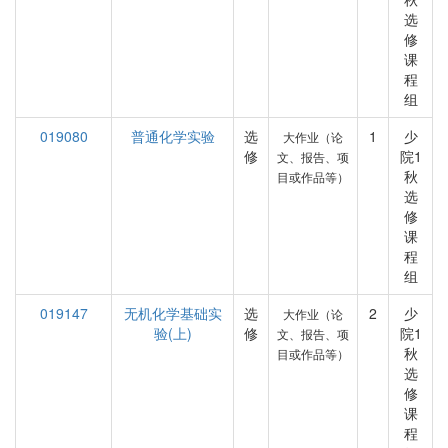
选
修
课
程
组
019080
普通化学实验
选
1
少
大作业（论
修
院1
文、报告、项
秋
目或作品等）
选
修
课
程
组
019147
无机化学基础实
选
2
少
大作业（论
验(上)
修
院1
文、报告、项
秋
目或作品等）
选
修
课
程