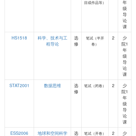
年
目或作品等）
级
导
论
课
HS1518
科学、技术与工
选
2
少
笔试（半开
程导论
修
院1
卷）
年
级
导
论
课
STAT2001
数据思维
选
2
少
笔试（闭卷）
修
院1
年
级
导
论
课
ESS2006
地球和空间科学
选
2
少
笔试（开卷）