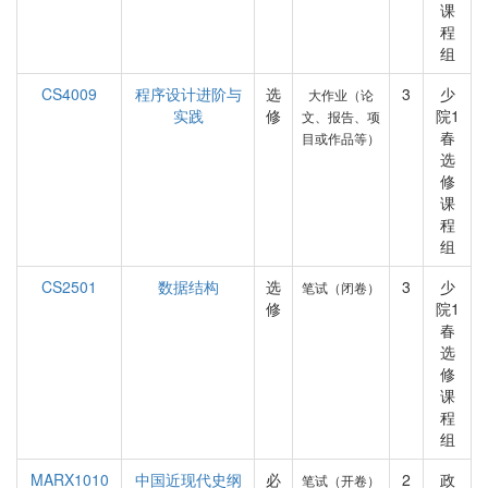
课
程
组
CS4009
程序设计进阶与
选
3
少
大作业（论
实践
修
院1
文、报告、项
春
目或作品等）
选
修
课
程
组
CS2501
数据结构
选
3
少
笔试（闭卷）
修
院1
春
选
修
课
程
组
MARX1010
中国近现代史纲
必
2
政
笔试（开卷）