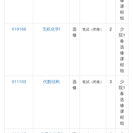
修
课
程
组
019166
无机化学I
选
2
少
笔试（闭卷）
修
院1
春
选
修
课
程
组
011103
代数结构
选
3
少
笔试（闭卷）
修
院1
春
选
修
课
程
组