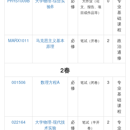
PHYS1009B
大学物理-综合实
必
0
专
大作业（论
验B
修
业
文、报告、项
基
目或作品等）
础
课
程
MARX1011
马克思主义基本
必
2
政
笔试（开卷）
原理
修
治
通
修
2春
001506
数理方程A
必
3
专
笔试（闭卷）
修
业
基
础
课
程
022164
大学物理-现代技
必
2
专
笔试（半开
术实验
修
业
卷）