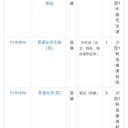
基础
修
院1
年
级
导
论
课
019080e
普通化学实验
选
1
少
大作业（论
(英)
修
院1
文、报告、项
秋
目或作品等）
选
修
课
程
组
019165e
普通化学(英)
选
2
少
笔试（闭卷）
修
院1
秋
选
修
课
程