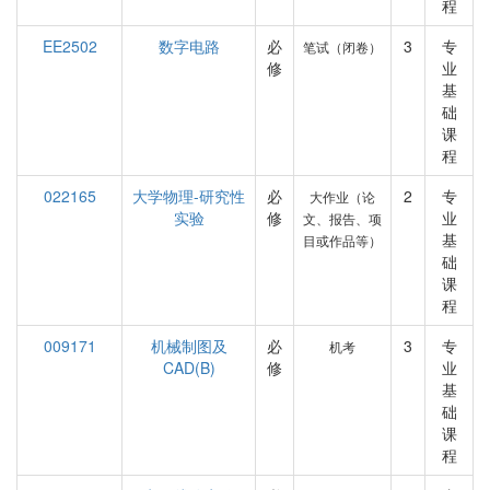
程
EE2502
数字电路
必
3
专
笔试（闭卷）
修
业
基
础
课
程
022165
大学物理-研究性
必
2
专
大作业（论
实验
修
业
文、报告、项
基
目或作品等）
础
课
程
009171
机械制图及
必
3
专
机考
CAD(B)
修
业
基
础
课
程