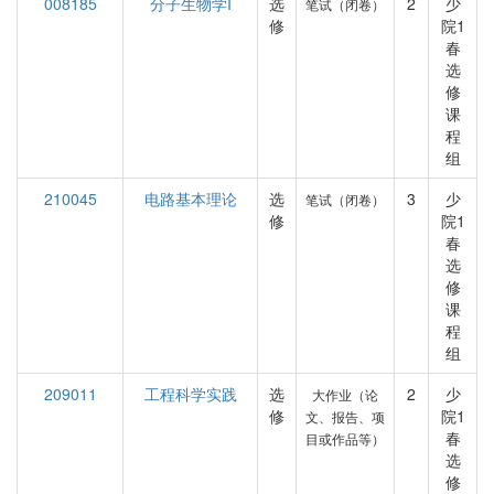
008185
分子生物学I
选
2
少
笔试（闭卷）
修
院1
春
选
修
课
程
组
210045
电路基本理论
选
3
少
笔试（闭卷）
修
院1
春
选
修
课
程
组
209011
工程科学实践
选
2
少
大作业（论
修
院1
文、报告、项
春
目或作品等）
选
修