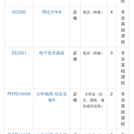
程
022392
理论力学A
必
4
专
笔试（闭卷）
修
业
基
础
课
程
EE2501
电子技术基础
必
3
专
笔试（闭卷）
修
业
基
础
课
程
PHYS1009A
大学物理-综合实
必
2
专
大作业（论
验A
修
业
文、报告、项
基
目或作品等）
础
课
程