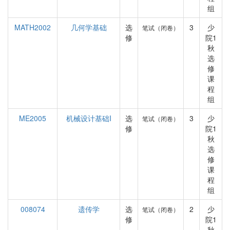
组
MATH2002
几何学基础
选
3
少
笔试（闭卷）
修
院1
秋
选
修
课
程
组
ME2005
机械设计基础I
选
3
少
笔试（闭卷）
修
院1
秋
选
修
课
程
组
008074
遗传学
选
2
少
笔试（闭卷）
修
院1
秋