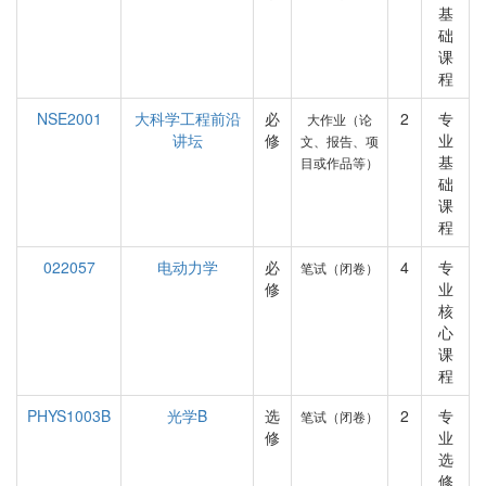
基
础
课
程
NSE2001
大科学工程前沿
必
2
专
大作业（论
讲坛
修
业
文、报告、项
基
目或作品等）
础
课
程
022057
电动力学
必
4
专
笔试（闭卷）
修
业
核
心
课
程
PHYS1003B
光学B
选
2
专
笔试（闭卷）
修
业
选
修