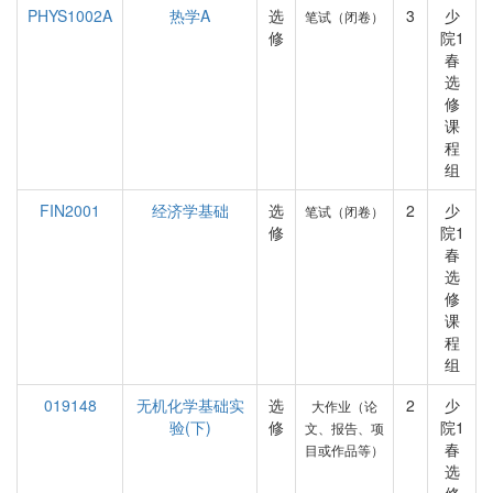
PHYS1002A
热学A
选
3
少
笔试（闭卷）
修
院1
春
选
修
课
程
组
FIN2001
经济学基础
选
2
少
笔试（闭卷）
修
院1
春
选
修
课
程
组
019148
无机化学基础实
选
2
少
大作业（论
验(下)
修
院1
文、报告、项
春
目或作品等）
选