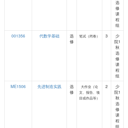
选
修
课
程
组
001356
代数学基础
选
3
少
笔试（闭卷）
修
院1
秋
选
修
课
程
组
ME1506
先进制造实践
选
2
少
大作业（论
修
院1
文、报告、项
秋
目或作品等）
选
修
课
程
组