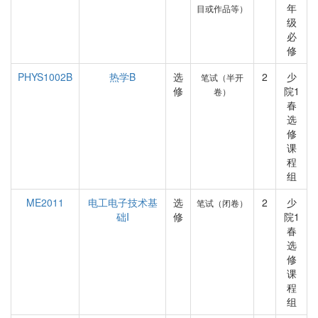
年
目或作品等）
级
必
修
PHYS1002B
热学B
选
2
少
笔试（半开
修
院1
卷）
春
选
修
课
程
组
ME2011
电工电子技术基
选
2
少
笔试（闭卷）
础I
修
院1
春
选
修
课
程
组