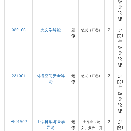
级
导
论
课
022166
天文学导论
选
2
少
笔试（开卷）
修
院1
年
级
导
论
课
221001
网络空间安全导
选
2
少
笔试（开卷）
论
修
院1
年
级
导
论
课
BIO1502
生命科学与医学
选
2
少
大作业（论
导论
修
院1
文、报告、项