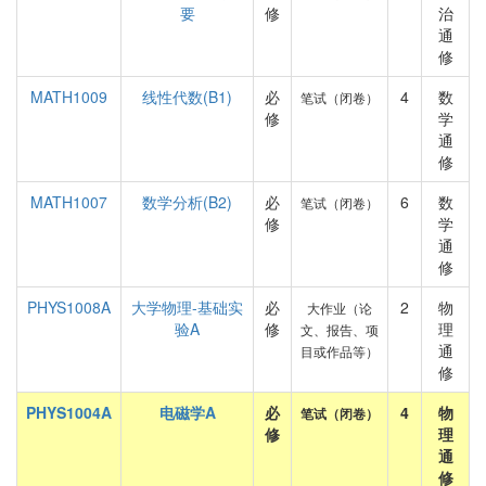
要
修
治
通
修
MATH1009
线性代数(B1)
必
4
数
笔试（闭卷）
修
学
通
修
MATH1007
数学分析(B2)
必
6
数
笔试（闭卷）
修
学
通
修
PHYS1008A
大学物理-基础实
必
2
物
大作业（论
验A
修
理
文、报告、项
通
目或作品等）
修
PHYS1004A
电磁学A
必
4
物
笔试（闭卷）
修
理
通
修