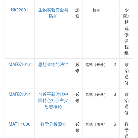
BIO2001
生物实验安全与
选
1
少
机考
防护
修
院1
秋
选
修
课
程
组
MARX1012
思想道德与法治
必
2
政
笔试（开卷）
修
治
通
修
MARX1014
习近平新时代中
必
3
政
笔试（开卷）
国特色社会主义
修
治
思想概论
通
修
MATH1006
数学分析(B1)
必
6
数
笔试（闭卷）
修
学
通