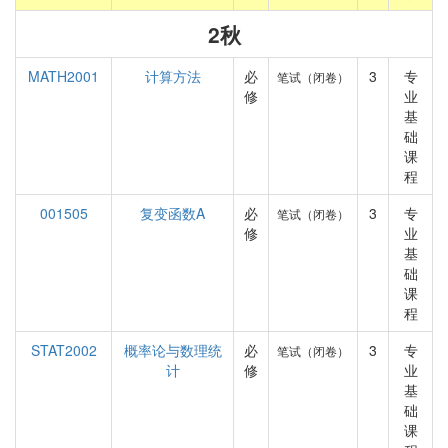
2秋
MATH2001
计算方法
必
3
专
笔试（闭卷）
修
业
基
础
课
程
001505
复变函数A
必
3
专
笔试（闭卷）
修
业
基
础
课
程
STAT2002
概率论与数理统
必
3
专
笔试（闭卷）
计
修
业
基
础
课