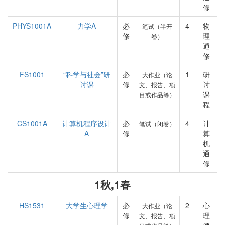
修
PHYS1001A
力学A
必
4
物
笔试（半开
修
理
卷）
通
修
FS1001
“科学与社会”研
必
1
研
大作业（论
讨课
修
讨
文、报告、项
课
目或作品等）
程
CS1001A
计算机程序设计
必
4
计
笔试（闭卷）
A
修
算
机
通
修
1秋,1春
HS1531
大学生心理学
必
2
心
大作业（论
修
理
文、报告、项