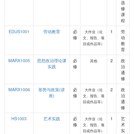
选
修
课
程
EDUS1001
劳动教育
必
1
劳
大作业（论
修
动
文、报告、项
教
目或作品等）
育
MARX1005
思想政治理论课
必
2
政
其他
实践
修
治
通
修
MARX1006
形势与政策(讲
必
2
政
大作业（论
座)
修
治
文、报告、项
通
目或作品等）
修
HS1003
艺术实践
必
1
艺
大作业（论
修
术
文、报告、项
实
目或作品等）