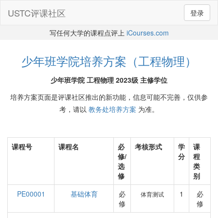
USTC评课社区
登录
写任何大学的课程点评上
iCourses.com
少年班学院培养方案（工程物理）
少年班学院 工程物理 2023级 主修学位
培养方案页面是评课社区推出的新功能，信息可能不完善，仅供参
考，请以
教务处培养方案
为准。
课程号
课程名
必
考核形式
学
课
修/
分
程
选
类
修
别
PE00001
基础体育
必
1
必
体育测试
修
修