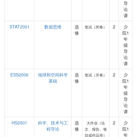
导
论
课
STAT2001
数据思维
选
2
少
笔试（闭卷）
修
院1
年
级
导
论
课
ESS2006
地球和空间科学
选
2
少
笔试（开卷）
基础
修
院1
年
级
导
论
课
HS2001
科学、技术与工
选
2
少
大作业（论
程导论
修
院1
文、报告、项
年
目或作品等）