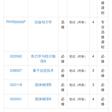
修
课
程
PHYS5006P
自旋动力学
选
4
专
笔试（闭卷）
修
业
选
修
课
程
022062
热力学与统计物
必
4
必
笔试（闭卷）
理A
修
修
038007
量子信息技术
必
3
必
笔试（闭卷）
修
修
022118
固体物理B
必
3
必
笔试（闭卷）
修
修
002001
固体物理A
必
4
必
笔试（闭卷）
修
修