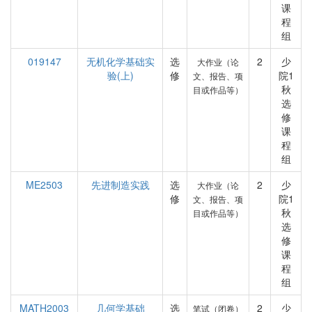
课
程
组
019147
无机化学基础实
选
2
少
大作业（论
验(上)
修
院1
文、报告、项
秋
目或作品等）
选
修
课
程
组
ME2503
先进制造实践
选
2
少
大作业（论
修
院1
文、报告、项
秋
目或作品等）
选
修
课
程
组
MATH2003
几何学基础
选
2
少
笔试（闭卷）