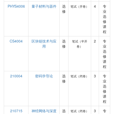
PHYS4006
量子材料与器件
选
4
专
笔试（开卷）
修
业
选
修
课
程
CS4004
区块链技术与应
选
2
专
笔试（半开
用
修
业
卷）
选
修
课
程
210004
密码学导论
选
3
专
笔试（闭卷）
修
业
选
修
课
程
210715
神经网络与深度
选
3
专
笔试（闭卷）