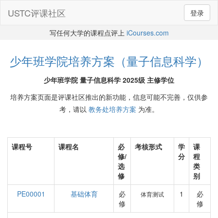
USTC评课社区
登录
写任何大学的课程点评上
iCourses.com
少年班学院培养方案（量子信息科学）
少年班学院 量子信息科学 2025级 主修学位
培养方案页面是评课社区推出的新功能，信息可能不完善，仅供参
考，请以
教务处培养方案
为准。
课程号
课程名
必
考核形式
学
课
修/
分
程
选
类
修
别
PE00001
基础体育
必
1
必
体育测试
修
修