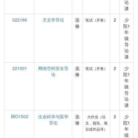
论
课
022166
天文学导论
选
2
少
笔试（开卷）
修
院1
年
级
导
论
课
221001
网络空间安全导
选
2
少
笔试（开卷）
论
修
院1
年
级
导
论
课
BIO1502
生命科学与医学
选
2
少
大作业（论
导论
修
院1
文、报告、项
年
目或作品等）
级