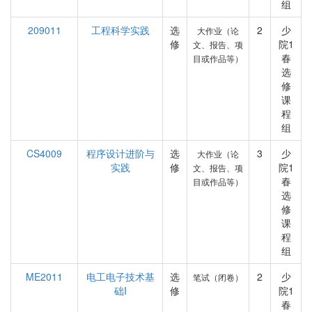
组
209011
工程科学实践
选
2
少
大作业（论
修
院1
文、报告、项
春
目或作品等）
选
修
课
程
组
CS4009
程序设计进阶与
选
3
少
大作业（论
实践
修
院1
文、报告、项
春
目或作品等）
选
修
课
程
组
ME2011
电工电子技术基
选
2
少
笔试（闭卷）
础I
修
院1
春