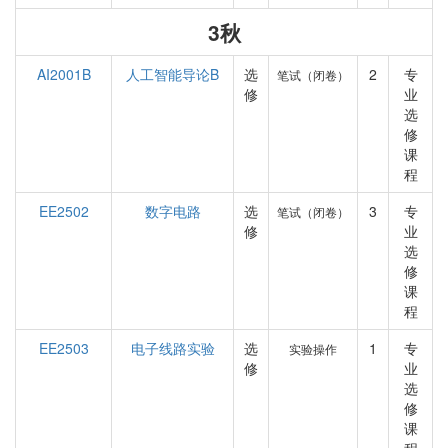
3秋
AI2001B
人工智能导论B
选
2
专
笔试（闭卷）
修
业
选
修
课
程
EE2502
数字电路
选
3
专
笔试（闭卷）
修
业
选
修
课
程
EE2503
电子线路实验
选
1
专
实验操作
修
业
选
修
课