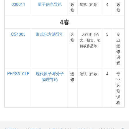
038011
量子信息导论
必
4
必
笔试（闭卷）
修
修
4春
CS4005
形式化方法导引
选
3
专
大作业（论
修
业
文、报告、项
选
目或作品等）
修
课
程
PHYS5101P
现代原子与分子
选
4
专
笔试（闭卷）
物理导论
修
业
选
修
课
程