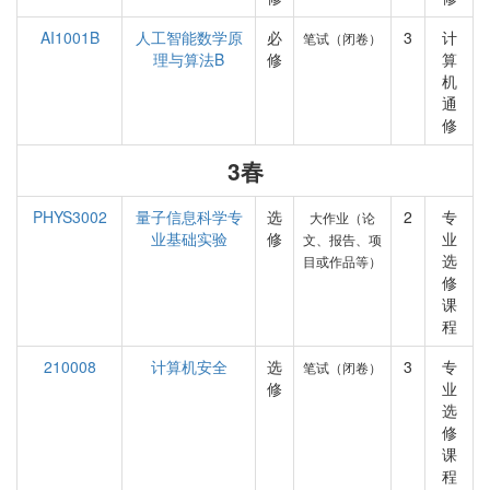
AI1001B
人工智能数学原
必
3
计
笔试（闭卷）
理与算法B
修
算
机
通
修
3春
PHYS3002
量子信息科学专
选
2
专
大作业（论
业基础实验
修
业
文、报告、项
选
目或作品等）
修
课
程
210008
计算机安全
选
3
专
笔试（闭卷）
修
业
选
修
课
程