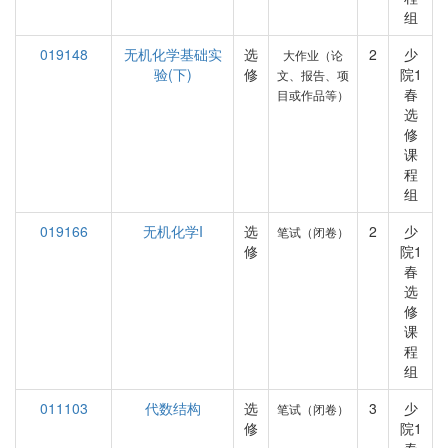
组
019148
无机化学基础实
选
2
少
大作业（论
验(下)
修
院1
文、报告、项
春
目或作品等）
选
修
课
程
组
019166
无机化学I
选
2
少
笔试（闭卷）
修
院1
春
选
修
课
程
组
011103
代数结构
选
3
少
笔试（闭卷）
修
院1