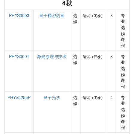
4秋
PHYS3003
量子精密测量
选
3
专
笔试（闭卷）
修
业
选
修
课
程
PHYS3001
激光原理与技术
选
3
专
笔试（开卷）
修
业
选
修
课
程
PHYS5255P
量子光学
选
4
专
笔试（闭卷）
修
业
选
修
课
程