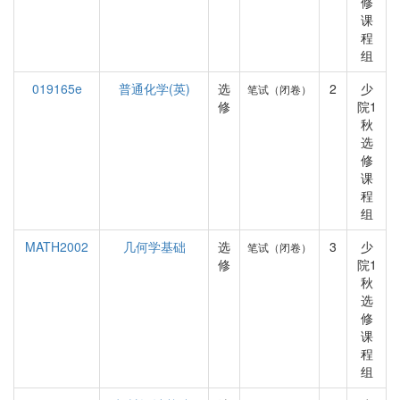
修
课
程
组
019165e
普通化学(英)
选
2
少
笔试（闭卷）
修
院1
秋
选
修
课
程
组
MATH2002
几何学基础
选
3
少
笔试（闭卷）
修
院1
秋
选
修
课
程
组