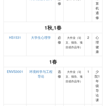
修
算
机
通
修
1秋,1春
HS1531
大学生心理学
必
2
心
大作业（论
修
理
文、报告、项
健
目或作品等）
康
1春
ENVS3001
环境科学与工程
选
1
少
大作业（论
导论
修
院1
文、报告、项
年
目或作品等）
级
导
论
课