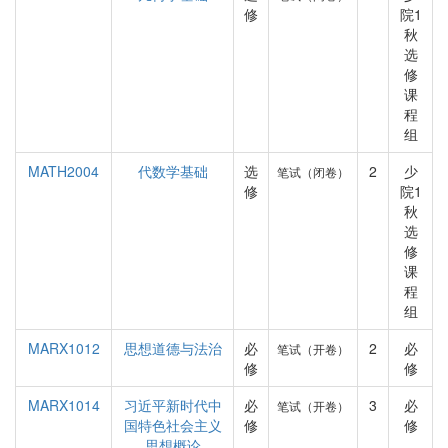
修
院1
秋
选
修
课
程
组
MATH2004
代数学基础
选
2
少
笔试（闭卷）
修
院1
秋
选
修
课
程
组
MARX1012
思想道德与法治
必
2
必
笔试（开卷）
修
修
MARX1014
习近平新时代中
必
3
必
笔试（开卷）
国特色社会主义
修
修
思想概论