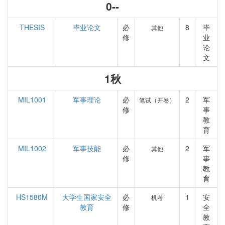
0--
THESIS
毕业论文
必
8
毕
其他
修
业
论
文
1秋
MIL1001
军事理论
必
2
军
笔试（开卷）
修
事
教
育
MIL1002
军事技能
必
2
军
其他
修
事
教
育
HS1580M
大学生国家安全
必
1
安
机考
教育
修
全
教