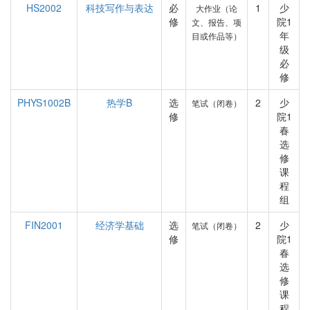
HS2002
科技写作与表达
必
1
少
大作业（论
修
院1
文、报告、项
年
目或作品等）
级
必
修
PHYS1002B
热学B
选
2
少
笔试（闭卷）
修
院1
春
选
修
课
程
组
FIN2001
经济学基础
选
2
少
笔试（闭卷）
修
院1
春
选
修
课
程