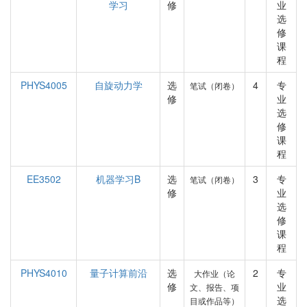
学习
修
业
选
修
课
程
PHYS4005
自旋动力学
选
4
专
笔试（闭卷）
修
业
选
修
课
程
EE3502
机器学习B
选
3
专
笔试（闭卷）
修
业
选
修
课
程
PHYS4010
量子计算前沿
选
2
专
大作业（论
修
业
文、报告、项
选
目或作品等）