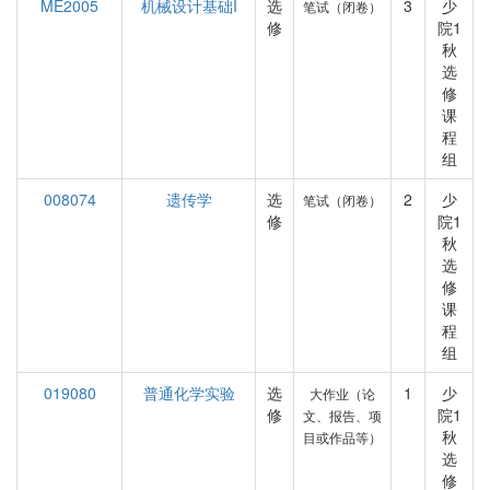
ME2005
机械设计基础I
选
3
少
笔试（闭卷）
修
院1
秋
选
修
课
程
组
008074
遗传学
选
2
少
笔试（闭卷）
修
院1
秋
选
修
课
程
组
019080
普通化学实验
选
1
少
大作业（论
修
院1
文、报告、项
秋
目或作品等）
选
修