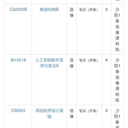
CS2502B
数据结构B
选
3
少
笔试（闭卷）
修
院1
春
选
修
课
程
组
AI1001A
人工智能数学原
选
4
少
笔试（闭卷）
理与算法A
修
院1
春
选
修
课
程
组
CS2003
系统程序设计基
选
2
少
笔试（开卷）
础
修
院1
春
选