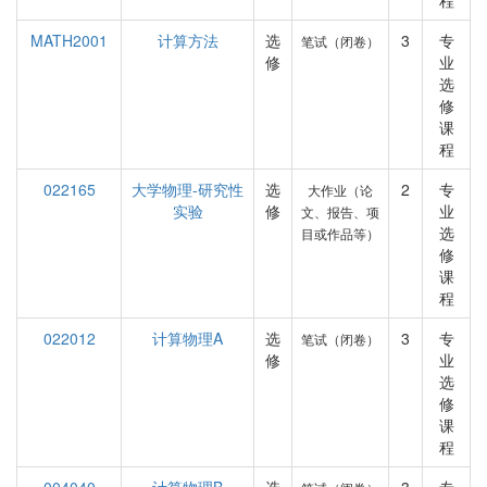
程
MATH2001
计算方法
选
3
专
笔试（闭卷）
修
业
选
修
课
程
022165
大学物理-研究性
选
2
专
大作业（论
实验
修
业
文、报告、项
选
目或作品等）
修
课
程
022012
计算物理A
选
3
专
笔试（闭卷）
修
业
选
修
课
程