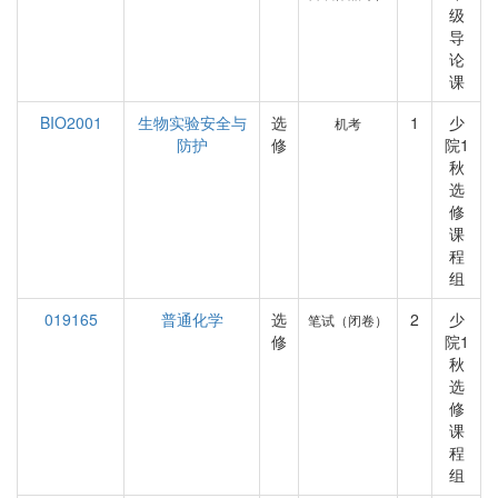
级
导
论
课
BIO2001
生物实验安全与
选
1
少
机考
防护
修
院1
秋
选
修
课
程
组
019165
普通化学
选
2
少
笔试（闭卷）
修
院1
秋
选
修
课
程
组