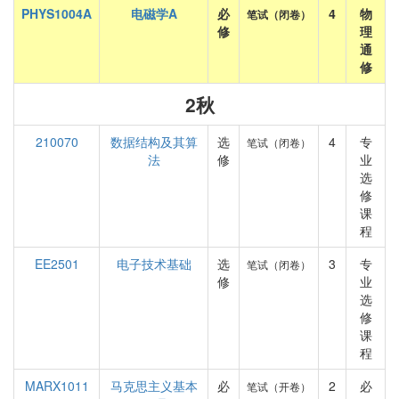
PHYS1004A
电磁学A
必
4
物
笔试（闭卷）
修
理
通
修
2秋
210070
数据结构及其算
选
4
专
笔试（闭卷）
法
修
业
选
修
课
程
EE2501
电子技术基础
选
3
专
笔试（闭卷）
修
业
选
修
课
程
MARX1011
马克思主义基本
必
2
必
笔试（开卷）