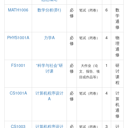
MATH1006
数学分析(B1)
必
6
数
笔试（闭卷）
修
学
通
修
PHYS1001A
力学A
必
4
物
笔试（闭卷）
修
理
通
修
FS1001
“科学与社会”研
必
1
研
大作业（论
讨课
修
讨
文、报告、项
课
目或作品等）
程
CS1001A
计算机程序设计
必
4
计
笔试（闭卷）
A
修
算
机
通
修
CS1003
计算机程序设计
必
3
计
笔试（闭卷）