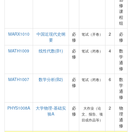
修
课
程
组
MARX1010
中国近现代史纲
必
2
必
笔试（开卷）
要
修
修
MATH1009
线性代数(B1)
必
4
数
笔试（闭卷）
修
学
通
修
MATH1007
数学分析(B2)
必
6
数
笔试（闭卷）
修
学
通
修
PHYS1008A
大学物理-基础实
必
2
物
大作业（论
验A
修
理
文、报告、项
通
目或作品等）
修