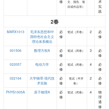
修
术
文、报告、项
实
目或作品等）
践
2春
MARX1013
毛泽东思想和中
必
2
必
笔试（开卷）
国特色社会主义
修
修
理论体系概论
001506
数理方程A
必
3
必
笔试（闭卷）
修
修
022057
电动力学
必
4
必
笔试（闭卷）
修
修
022164
大学物理-现代技
必
2
必
笔试（半开
术实验
修
修
卷）
PHYS1005A
原子物理A
必
4
物
笔试（闭卷）
修
理
通
修