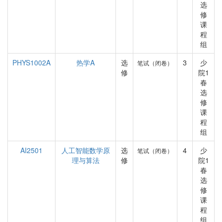
选
修
课
程
组
PHYS1002A
热学A
选
3
少
笔试（闭卷）
修
院1
春
选
修
课
程
组
AI2501
人工智能数学原
选
4
少
笔试（闭卷）
理与算法
修
院1
春
选
修
课
程
组