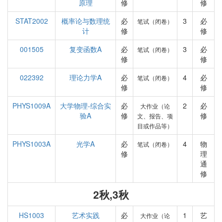
原理
修
修
STAT2002
概率论与数理统
必
3
必
笔试（闭卷）
计
修
修
001505
复变函数A
必
3
必
笔试（闭卷）
修
修
022392
理论力学A
必
4
必
笔试（闭卷）
修
修
PHYS1009A
大学物理-综合实
必
2
必
大作业（论
验A
修
修
文、报告、项
目或作品等）
PHYS1003A
光学A
必
4
物
笔试（闭卷）
修
理
通
修
2秋,3秋
HS1003
艺术实践
必
1
艺
大作业（论