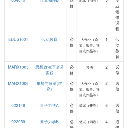
004040
计算物理B
选
3
专
笔试（闭卷）
修
业
选
修
课
程
EDUS1001
劳动教育
必
1
劳
大作业（论
修
动
文、报告、项
教
目或作品等）
育
MARX1005
思想政治理论课
必
2
必
其他
实践
修
修
MARX1006
形势与政策(讲
必
2
必
大作业（论
座)
修
修
文、报告、项
目或作品等）
022148
量子力学A
必
6
必
笔试（开卷）
修
修
022059
量子力学B
必
4
必
笔试（闭卷）
修
修