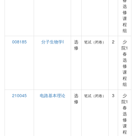
春
选
修
课
程
组
008185
分子生物学I
选
2
少
笔试（闭卷）
修
院1
春
选
修
课
程
组
210045
电路基本理论
选
3
少
笔试（闭卷）
修
院1
春
选
修
课
程