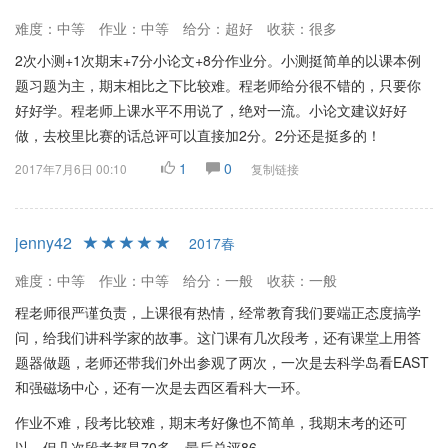
难度：中等
作业：中等
给分：超好
收获：很多
2次小测+1次期末+7分小论文+8分作业分。小测挺简单的以课本例
题习题为主，期末相比之下比较难。程老师给分很不错的，只要你
好好学。程老师上课水平不用说了，绝对一流。小论文建议好好
做，去校里比赛的话总评可以直接加2分。2分还是挺多的！
1
0
2017年7月6日 00:10
复制链接
jenny42
2017春
难度：中等
作业：中等
给分：一般
收获：一般
程老师很严谨负责，上课很有热情，经常教育我们要端正态度搞学
问，给我们讲科学家的故事。这门课有几次段考，还有课堂上用答
题器做题，老师还带我们外出参观了两次，一次是去科学岛看EAST
和强磁场中心，还有一次是去西区看科大一环。
作业不难，段考比较难，期末考好像也不简单，我期末考的还可
以，但几次段考都是70多，最后总评86。