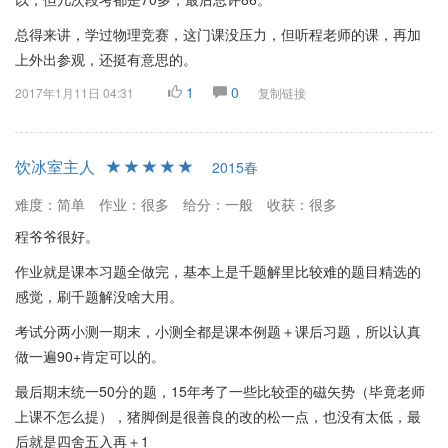
总得来讲，学过物理竞赛，这门课没压力，但听程老师的课，再加
上外出参观，还挺有意思的。
1
0
2017年1月11日 04:31
复制链接
饮冰室主人
2015春
难度：简单
作业：很多
给分：一般
收获：很多
程爷爷很好。
作业就是课本习题全做完，基本上是千题解里比较难的题目精选的
感觉，刷千题解没啥大用。
考试分两小测一期末，小测全都是课本例题＋课后习题，所以认真
做一遍90+肯定可以的。
最后期末统一50分的题，15年考了一些比较歪的磁矢势（毕竟老师
上课不怎么提），猪脚倒是很善良的改的松一点，也没有太低，最
后就是四舍五入再＋1