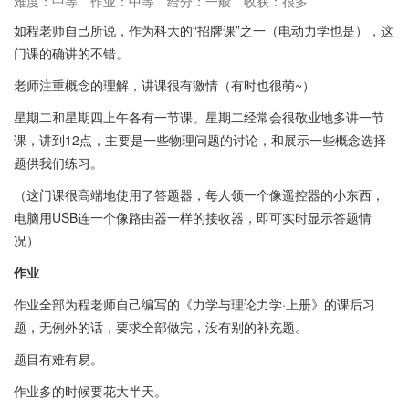
难度：中等
作业：中等
给分：一般
收获：很多
如程老师自己所说，作为科大的“招牌课”之一（电动力学也是），这
门课的确讲的不错。
老师注重概念的理解，讲课很有激情（有时也很萌~）
星期二和星期四上午各有一节课。星期二经常会很敬业地多讲一节
课，讲到12点，主要是一些物理问题的讨论，和展示一些概念选择
题供我们练习。
（这门课很高端地使用了答题器，每人领一个像遥控器的小东西，
电脑用USB连一个像路由器一样的接收器，即可实时显示答题情
况）
作业
​作业全部为程老师自己编写的《力学与理论力学·上册》的课后习
题，无例外的话，要求全部做完，没有别的补充题。
题目有难有易。
作业多的时候要花大半天。