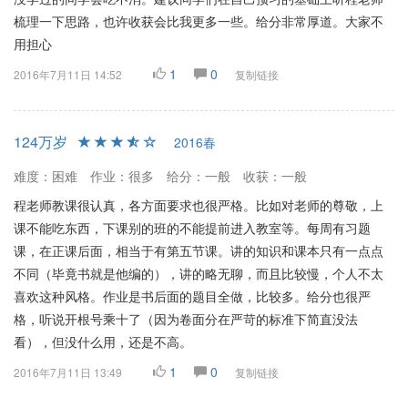
梳理一下思路，也许收获会比我更多一些。给分非常厚道。大家不
用担心
1
0
2016年7月11日 14:52
复制链接
124万岁
2016春
难度：困难
作业：很多
给分：一般
收获：一般
程老师教课很认真，各方面要求也很严格。比如对老师的尊敬，上
课不能吃东西，下课别的班的不能提前进入教室等。每周有习题
课，在正课后面，相当于有第五节课。讲的知识和课本只有一点点
不同（毕竟书就是他编的），讲的略无聊，而且比较慢，个人不太
喜欢这种风格。作业是书后面的题目全做，比较多。给分也很严
格，听说开根号乘十了（因为卷面分在严苛的标准下简直没法
看），但没什么用，还是不高。
1
0
2016年7月11日 13:49
复制链接