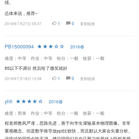
绩。
总体来说，推荐~
1
0
2016年7月27日 05:37
复制链接
PB15000094
2016春
难度：中等
作业：中等
给分：一般
收获：一般
85以下不调分 然后给了微笑就好
1
0
2016年7月18日 12:08
复制链接
yhli
2016春
难度：简单
作业：中等
给分：一般
收获：一般
程老师教风严谨，思路先进，善于向学生灌输基本物理图像。非常
重视概念。但是数学推导放ppt比较快，而且默认大家会矢量分析。
没学过的同学会吃不消。建议同学们在自己预习的基础上听程老师