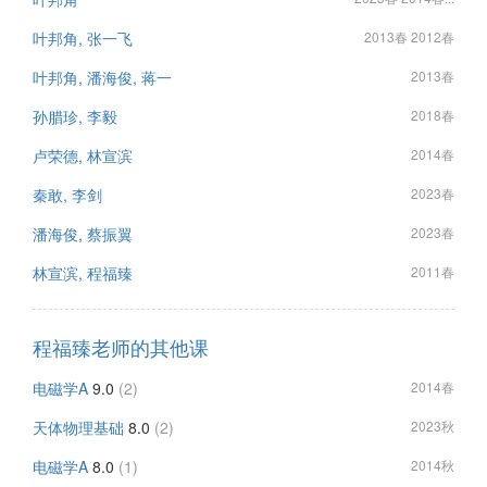
叶邦角, 张一飞
2013春 2012春
叶邦角, 潘海俊, 蒋一
2013春
孙腊珍, 李毅
2018春
卢荣德, 林宣滨
2014春
秦敢, 李剑
2023春
潘海俊, 蔡振翼
2023春
林宣滨, 程福臻
2011春
程福臻老师的其他课
电磁学A
9.0
(2)
2014春
天体物理基础
8.0
(2)
2023秋
电磁学A
8.0
(1)
2014秋