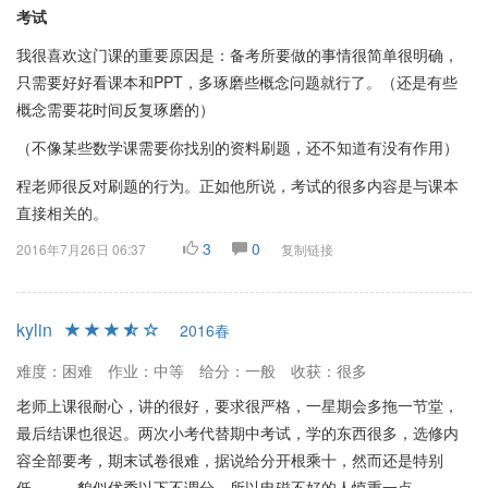
考试
​我很喜欢这门课的重要原因是：备考所要做的事情很简单很明确，
只需要好好看课本和PPT，多琢磨些概念问题就行了。（还是有些
概念需要花时间反复琢磨的）
（不像某些数学课需要你找别的资料刷题，还不知道有没有作用）
程老师很反对刷题的行为。正如他所说，考试的很多内容是与课本
直接相关的。
3
0
2016年7月26日 06:37
复制链接
kylin
2016春
难度：困难
作业：中等
给分：一般
收获：很多
老师上课很耐心，讲的很好，要求很严格，一星期会多拖一节堂，
最后结课也很迟。两次小考代替期中考试，学的东西很多，选修内
容全部要考，期末试卷很难，据说给分开根乘十，然而还是特别
低。。。貌似优秀以下不调分，所以电磁不好的人慎重一点。。。