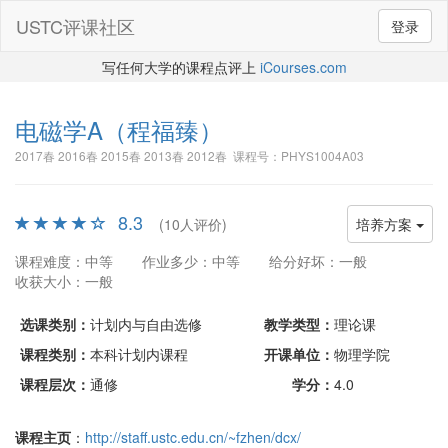
USTC评课社区
登录
写任何大学的课程点评上
iCourses.com
电磁学A
（程福臻）
2017春 2016春 2015春 2013春 2012春 课程号：PHYS1004A03
8.3
(10人评价)
培养方案
课程难度：中等
作业多少：中等
给分好坏：一般
收获大小：一般
选课类别：
计划内与自由选修
教学类型：
理论课
课程类别：
本科计划内课程
开课单位：
物理学院
课程层次：
通修
学分：
4.0
课程主页
：
http://staff.ustc.edu.cn/~fzhen/dcx/