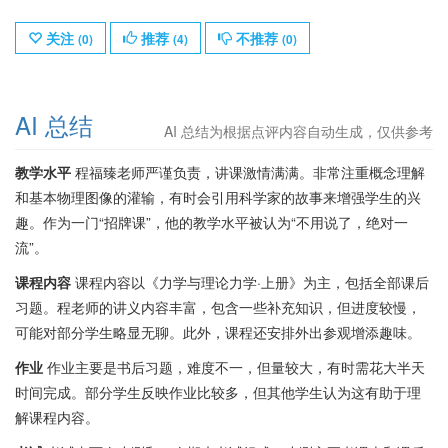
关注
推荐
不推荐
(
0
)
(
4
)
(
0
)
AI 总结
AI 总结为根据点评内容自动生成，仅供参考
教学水平
程福臻老师严谨负责，讲课激情满满。非常注重概念理解
和基本物理图像的灌输，有时会引用科学家的故事来增强学生的兴
趣。作为一门“招牌课”，他的教学水平被认为“不用说了，绝对一
流”。
课程内容
课程内容以《力学与理论力学·上册》为主，包括全部课后
习题。程老师的讲义内容丰富，包含一些补充知识，但进度较慢，
可能对部分学生略显无聊。此外，课程还安排外出参观增添趣味。
作业
作业主要是书后习题，难度不一，但量较大，有时需花大半天
时间完成。部分学生反映作业比较多，但其他学生认为这有助于理
解课程内容。