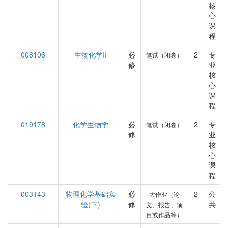
核
心
课
程
008106
生物化学II
必
2
专
笔试（闭卷）
修
业
核
心
课
程
019178
化学生物学
必
2
专
笔试（闭卷）
修
业
核
心
课
程
003143
物理化学基础实
必
2
公
大作业（论
验(下)
修
共
文、报告、项
目或作品等）