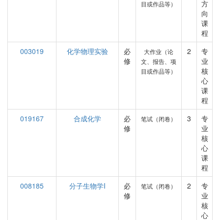
方
目或作品等）
向
课
程
003019
化学物理实验
必
2
专
大作业（论
修
业
文、报告、项
核
目或作品等）
心
课
程
019167
合成化学
必
3
专
笔试（闭卷）
修
业
核
心
课
程
008185
分子生物学I
必
2
专
笔试（闭卷）
修
业
核
心