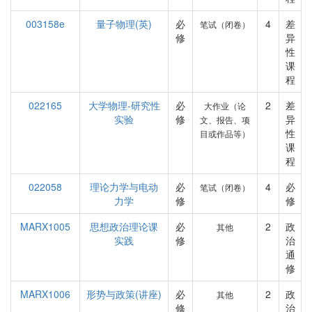
003158e
量子物理(英)
必
4
差
笔试（闭卷）
修
异
性
课
程
022165
大学物理-研究性
必
2
差
大作业（论
实验
修
异
文、报告、项
性
目或作品等）
课
程
022058
理论力学与电动
必
4
必
笔试（闭卷）
力学
修
修
MARX1005
思想政治理论课
必
2
政
其他
实践
修
治
通
修
MARX1006
形势与政策(讲座)
必
2
政
其他
修
治