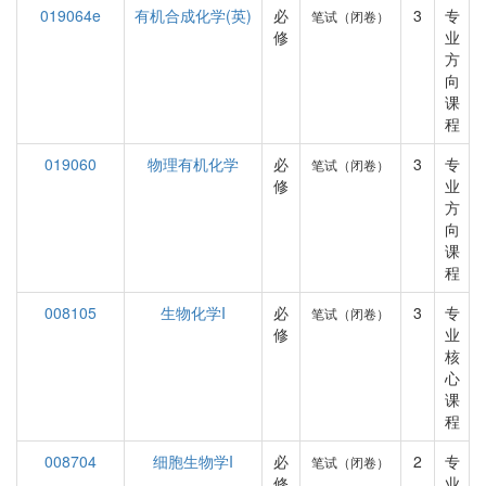
019064e
有机合成化学(英)
必
3
专
笔试（闭卷）
修
业
方
向
课
程
019060
物理有机化学
必
3
专
笔试（闭卷）
修
业
方
向
课
程
008105
生物化学I
必
3
专
笔试（闭卷）
修
业
核
心
课
程
008704
细胞生物学I
必
2
专
笔试（闭卷）
修
业