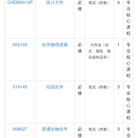
CHEM5010P
统计力学
必
4
专
笔试（闭卷）
修
业
核
心
课
程
003145
化学物理进展
必
1
专
大作业（论
修
业
文、报告、项
核
目或作品等）
心
课
程
019145
结晶化学
必
3
专
笔试（闭卷）
修
业
核
心
课
程
008027
普通生物化学
必
3
专
笔试（闭卷）
修
业