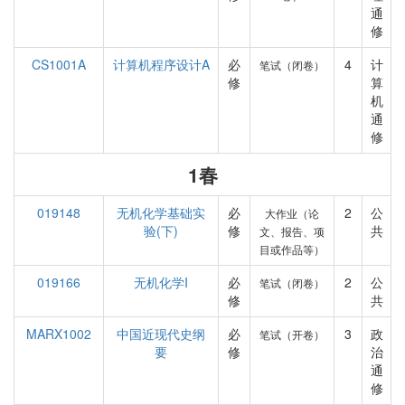
通
修
CS1001A
计算机程序设计A
必
4
计
笔试（闭卷）
修
算
机
通
修
1春
019148
无机化学基础实
必
2
公
大作业（论
验(下)
修
共
文、报告、项
目或作品等）
019166
无机化学I
必
2
公
笔试（闭卷）
修
共
MARX1002
中国近现代史纲
必
3
政
笔试（开卷）
要
修
治
通
修