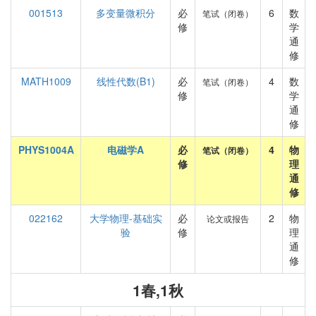
001513
多变量微积分
必
6
数
笔试（闭卷）
修
学
通
修
MATH1009
线性代数(B1)
必
4
数
笔试（闭卷）
修
学
通
修
PHYS1004A
电磁学A
必
4
物
笔试（闭卷）
修
理
通
修
022162
大学物理-基础实
必
2
物
论文或报告
验
修
理
通
修
1春,1秋