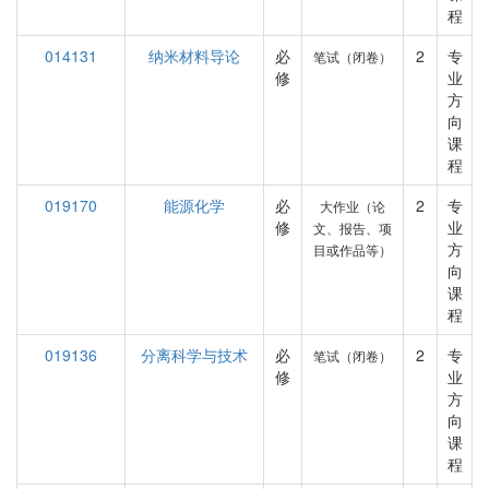
程
014131
纳米材料导论
必
2
专
笔试（闭卷）
修
业
方
向
课
程
019170
能源化学
必
2
专
大作业（论
修
业
文、报告、项
方
目或作品等）
向
课
程
019136
分离科学与技术
必
2
专
笔试（闭卷）
修
业
方
向
课
程