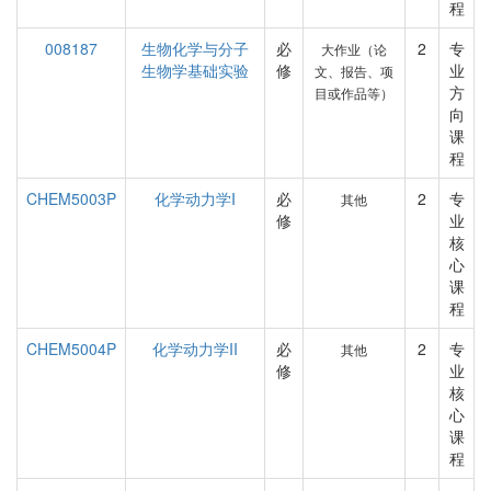
程
008187
生物化学与分子
必
2
专
大作业（论
生物学基础实验
修
业
文、报告、项
方
目或作品等）
向
课
程
CHEM5003P
化学动力学I
必
2
专
其他
修
业
核
心
课
程
CHEM5004P
化学动力学II
必
2
专
其他
修
业
核
心
课
程