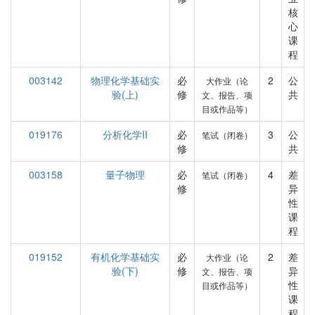
核
心
课
程
003142
物理化学基础实
必
2
公
大作业（论
验(上)
修
共
文、报告、项
目或作品等）
019176
分析化学II
必
3
公
笔试（闭卷）
修
共
003158
量子物理
必
4
差
笔试（闭卷）
修
异
性
课
程
019152
有机化学基础实
必
2
差
大作业（论
验(下)
修
异
文、报告、项
性
目或作品等）
课
程