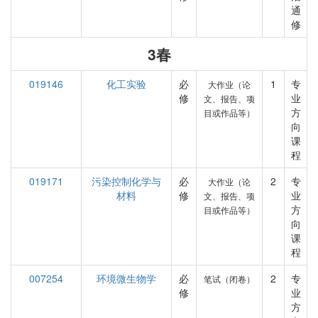
通
修
3春
019146
化工实验
必
1
专
大作业（论
修
业
文、报告、项
方
目或作品等）
向
课
程
019171
污染控制化学与
必
2
专
大作业（论
材料
修
业
文、报告、项
方
目或作品等）
向
课
程
007254
环境微生物学
必
2
专
笔试（闭卷）
修
业
方