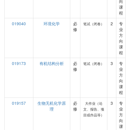
向
课
程
019040
环境化学
必
2
专
笔试（闭卷）
修
业
方
向
课
程
019173
有机结构分析
必
3
专
笔试（闭卷）
修
业
方
向
课
程
019157
生物无机化学原
必
3
专
大作业（论
理
修
业
文、报告、项
方
目或作品等）
向
课