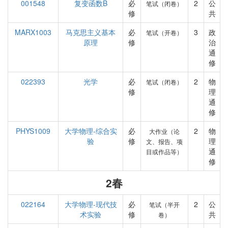
001548
复变函数B
必
2
公
笔试（闭卷）
修
共
MARX1003
马克思主义基本
必
3
政
笔试（开卷）
原理
修
治
通
修
022393
光学
必
2
物
笔试（闭卷）
修
理
通
修
PHYS1009
大学物理-综合实
必
2
物
大作业（论
验
修
理
文、报告、项
通
目或作品等）
修
2春
022164
大学物理-现代技
必
2
公
笔试（半开
术实验
修
共
卷）