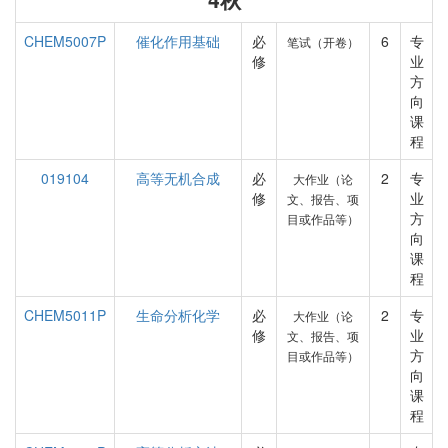
CHEM5007P
催化作用基础
必
6
专
笔试（开卷）
修
业
方
向
课
程
019104
高等无机合成
必
2
专
大作业（论
修
业
文、报告、项
方
目或作品等）
向
课
程
CHEM5011P
生命分析化学
必
2
专
大作业（论
修
业
文、报告、项
方
目或作品等）
向
课
程