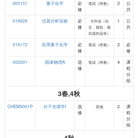
003151
量子化学
必
2
公
笔试（闭卷）
修
共
019029
仪器分析实验
必
1
公
大作业（论
修
共
文、报告、项
目或作品等）
019172
应用量子化学
必
2
必
笔试（闭卷）
修
修
002001
固体物理A
选
4
课
笔试（闭卷）
修
程
分
组
3春,4秋
CHEM5001P
分子光谱学I
选
2
课
其他
修
程
分
组
4秋