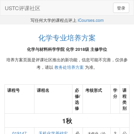
USTC评课社区
登录
写任何大学的课程点评上
iCourses.com
化学专业培养方案
化学与材料科学学院 化学 2018级 主修学位
培养方案页面是评课社区推出的新功能，信息可能不完善，仅供参
考，请以
教务处培养方案
为准。
课程号
课程名
必
考核形式
学
课
修/
分
程
选
类
修
别
1秋
019147
无机化学基础实
必
2
公
大作业（论