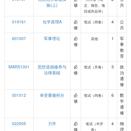
验(上)
修
共
文、报告、项
目或作品等）
019161
化学原理A
必
4
公
笔试（闭卷）
修
共
601007
军事理论
必
1
军
其他
修
事
教
育
MARX1001
思想道德修养与
必
3
政
笔试（开卷）
法律基础
修
治
通
修
001512
单变量微积分
必
6
数
笔试（闭卷）
修
学
通
修
022505
力学
必
4
物
笔试（半开
修
理
卷）