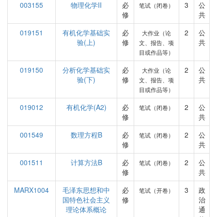
003155
物理化学II
必
3
公
笔试（闭卷）
修
共
019151
有机化学基础实
必
2
公
大作业（论
验(上)
修
共
文、报告、项
目或作品等）
019150
分析化学基础实
必
2
公
大作业（论
验(下)
修
共
文、报告、项
目或作品等）
019012
有机化学(A2)
必
2
公
笔试（闭卷）
修
共
001549
数理方程B
必
2
公
笔试（闭卷）
修
共
001511
计算方法B
必
2
公
笔试（闭卷）
修
共
MARX1004
毛泽东思想和中
必
3
政
笔试（开卷）
国特色社会主义
修
治
理论体系概论
通