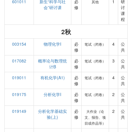
601011
新生“科学与社
必
1
研
其他
会”研讨课
修
讨
课
程
2秋
003154
物理化学I
必
4
公
笔试（闭卷）
修
共
017082
概率论与数理统
必
3
公
笔试（闭卷）
计B
修
共
019011
有机化学(A1)
必
4
公
笔试（闭卷）
修
共
019175
分析化学I
必
2
公
笔试（闭卷）
修
共
019149
分析化学基础实
必
2
公
大作业（论
验(上)
修
共
文、报告、项
目或作品等）