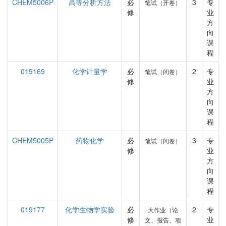
CHEM5006P
高等分析方法
必
3
专
笔试（开卷）
修
业
方
向
课
程
019169
化学计量学
必
2
专
笔试（闭卷）
修
业
方
向
课
程
CHEM5005P
药物化学
必
3
专
笔试（闭卷）
修
业
方
向
课
程
019177
化学生物学实验
必
2
专
大作业（论
修
业
文、报告、项