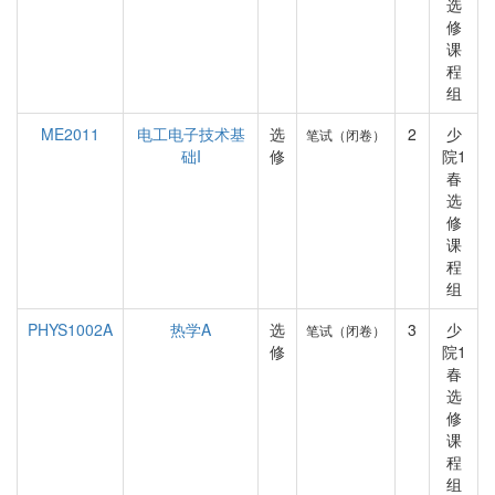
选
修
课
程
组
ME2011
电工电子技术基
选
2
少
笔试（闭卷）
础I
修
院1
春
选
修
课
程
组
PHYS1002A
热学A
选
3
少
笔试（闭卷）
修
院1
春
选
修
课
程
组