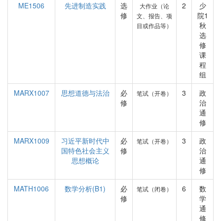
ME1506
先进制造实践
选
2
少
大作业（论
修
院1
文、报告、项
秋
目或作品等）
选
修
课
程
组
MARX1007
思想道德与法治
必
3
政
笔试（开卷）
修
治
通
修
MARX1009
习近平新时代中
必
3
政
笔试（开卷）
国特色社会主义
修
治
思想概论
通
修
MATH1006
数学分析(B1)
必
6
数
笔试（闭卷）
修
学
通
修