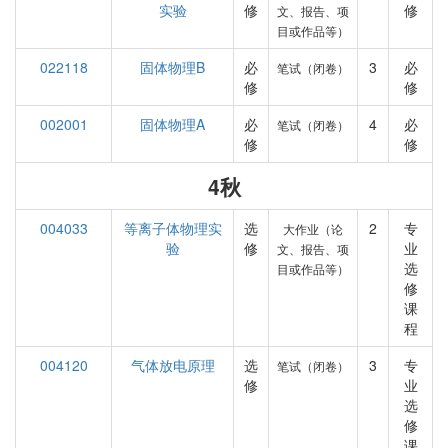
实验
修
修
文、报告、项
目或作品等）
022118
固体物理B
必
3
必
笔试（闭卷）
修
修
002001
固体物理A
必
4
必
笔试（闭卷）
修
修
4秋
004033
等离子体物理实
选
2
专
大作业（论
验
修
业
文、报告、项
选
目或作品等）
修
课
程
004120
气体放电原理
选
3
专
笔试（闭卷）
修
业
选
修
课