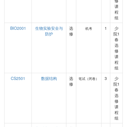
修
课
程
组
BIO2001
生物实验安全与
选
1
少
机考
防护
修
院1
春
选
修
课
程
组
CS2501
数据结构
选
3
少
笔试（闭卷）
修
院1
春
选
修
课
程
组