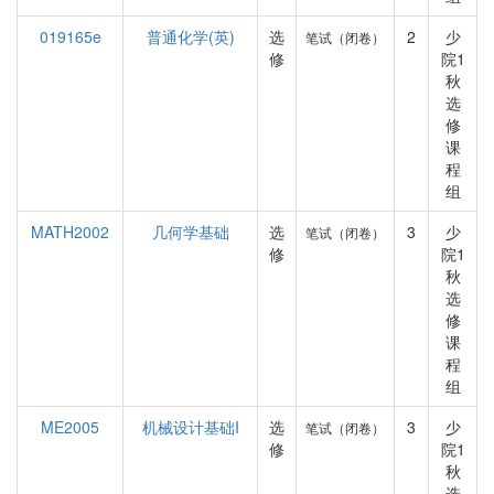
019165e
普通化学(英)
选
2
少
笔试（闭卷）
修
院1
秋
选
修
课
程
组
MATH2002
几何学基础
选
3
少
笔试（闭卷）
修
院1
秋
选
修
课
程
组
ME2005
机械设计基础I
选
3
少
笔试（闭卷）
修
院1
秋
选