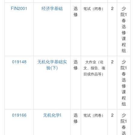
FIN2001
经济学基础
选
2
少
笔试（闭卷）
修
院1
春
选
修
课
程
组
019148
无机化学基础实
选
2
少
大作业（论
验(下)
修
院1
文、报告、项
春
目或作品等）
选
修
课
程
组
019166
无机化学I
选
2
少
笔试（闭卷）
修
院1
春
选