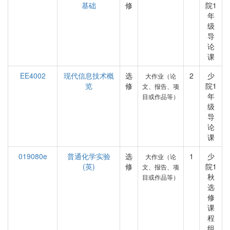
基础
修
院1
年
级
导
论
课
EE4002
现代信息技术概
选
2
少
大作业（论
览
修
院1
文、报告、项
年
目或作品等）
级
导
论
课
019080e
普通化学实验
选
1
少
大作业（论
(英)
修
院1
文、报告、项
秋
目或作品等）
选
修
课
程
组