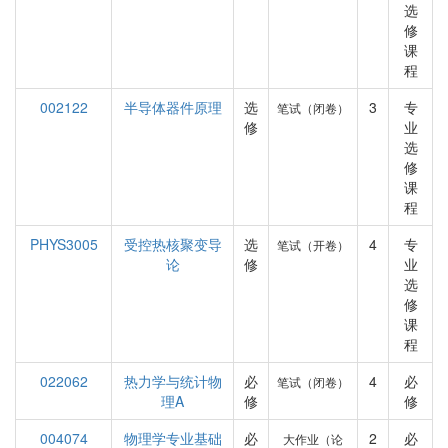
选
修
课
程
002122
半导体器件原理
选
3
专
笔试（闭卷）
修
业
选
修
课
程
PHYS3005
受控热核聚变导
选
4
专
笔试（开卷）
论
修
业
选
修
课
程
022062
热力学与统计物
必
4
必
笔试（闭卷）
理A
修
修
004074
物理学专业基础
必
2
必
大作业（论