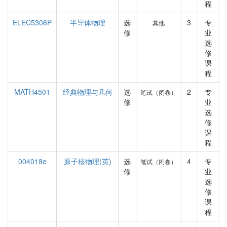
程
ELEC5306P
半导体物理
选
3
专
其他
修
业
选
修
课
程
MATH4501
经典物理与几何
选
2
专
笔试（闭卷）
修
业
选
修
课
程
004018e
原子核物理(英)
选
4
专
笔试（闭卷）
修
业
选
修
课
程