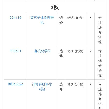
3秋
004139
等离子体物理导
选
4
专
笔试（闭卷）
论
修
业
选
修
课
程
206501
有机化学C
选
2
专
笔试（闭卷）
修
业
选
修
课
程
BIO4502e
计算神经科学
选
2
专
笔试（开卷）
(英)
修
业
选
修
课
程