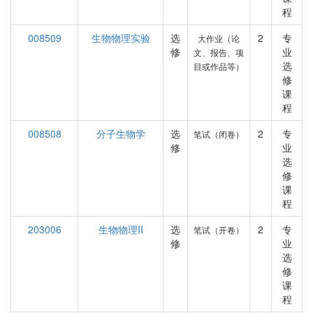
程
008509
生物物理实验
选
2
专
大作业（论
修
业
文、报告、项
选
目或作品等）
修
课
程
008508
分子生物学
选
2
专
笔试（闭卷）
修
业
选
修
课
程
203006
生物物理II
选
2
专
笔试（开卷）
修
业
选
修
课
程