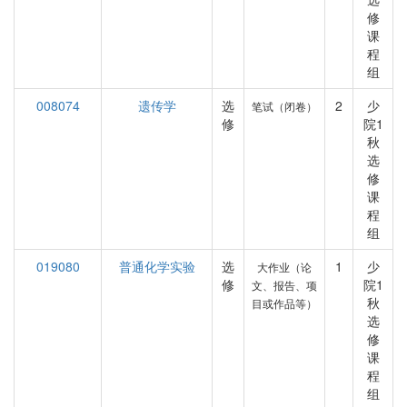
修
课
程
组
008074
遗传学
选
2
少
笔试（闭卷）
修
院1
秋
选
修
课
程
组
019080
普通化学实验
选
1
少
大作业（论
修
院1
文、报告、项
秋
目或作品等）
选
修
课
程
组