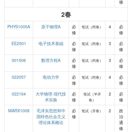
修
2春
PHYS1005A
原子物理A
必
4
必
笔试（闭卷）
修
修
EE2501
电子技术基础
必
3
必
笔试（闭卷）
修
修
001506
数理方程A
必
3
必
笔试（闭卷）
修
修
022057
电动力学
必
4
必
笔试（闭卷）
修
修
022164
大学物理-现代技
必
2
必
笔试（半开
术实验
修
修
卷）
MARX1008
毛泽东思想和中
必
2
政
笔试（开卷）
国特色社会主义
修
治
理论体系概论
通
修