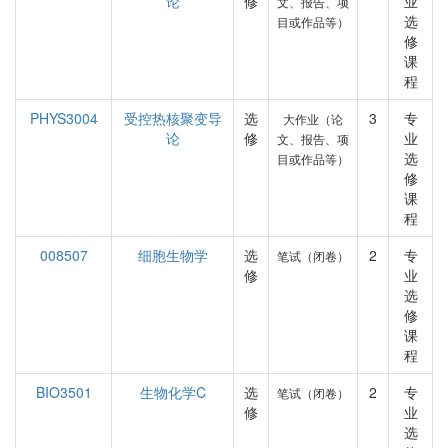
论
修
业
文、报告、项
选
目或作品等）
修
课
程
PHYS3004
受控热核聚变导
选
3
专
大作业（论
论
修
业
文、报告、项
选
目或作品等）
修
课
程
008507
细胞生物学
选
2
专
笔试（闭卷）
修
业
选
修
课
程
BIO3501
生物化学C
选
2
专
笔试（闭卷）
修
业
选