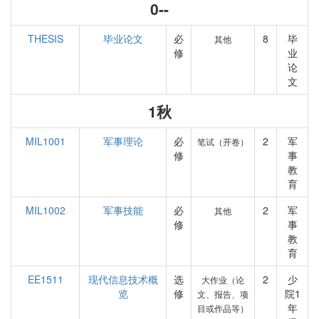
0--
THESIS
毕业论文
必
8
毕
其他
修
业
论
文
1秋
MIL1001
军事理论
必
2
军
笔试（开卷）
修
事
教
育
MIL1002
军事技能
必
2
军
其他
修
事
教
育
EE1511
现代信息技术概
选
2
少
大作业（论
览
修
院1
文、报告、项
年
目或作品等）