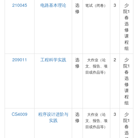
210045
电路基本理论
选
3
少
笔试（闭卷）
修
院1
春
选
修
课
程
组
209011
工程科学实践
选
2
少
大作业（论
修
院1
文、报告、项
春
目或作品等）
选
修
课
程
组
CS4009
程序设计进阶与
选
3
少
大作业（论
实践
修
院1
文、报告、项
春
目或作品等）
选