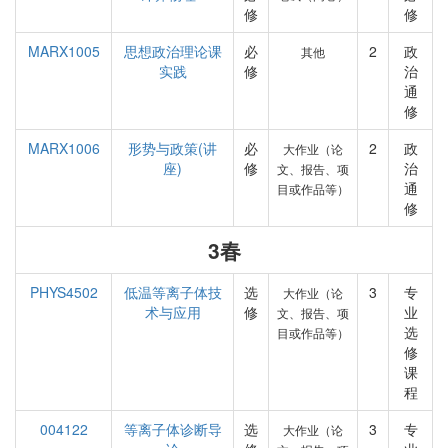
修
修
MARX1005
思想政治理论课
必
2
政
其他
实践
修
治
通
修
MARX1006
形势与政策(讲
必
2
政
大作业（论
座)
修
治
文、报告、项
通
目或作品等）
修
3春
PHYS4502
低温等离子体技
选
3
专
大作业（论
术与应用
修
业
文、报告、项
选
目或作品等）
修
课
程
004122
等离子体诊断导
选
3
专
大作业（论