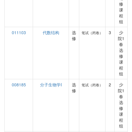
修
课
程
组
011103
代数结构
选
3
少
笔试（闭卷）
修
院1
春
选
修
课
程
组
008185
分子生物学I
选
2
少
笔试（闭卷）
修
院1
春
选
修
课
程
组