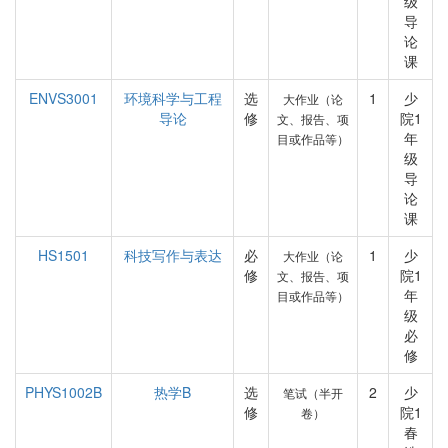
级
导
论
课
ENVS3001
环境科学与工程
选
1
少
大作业（论
导论
修
院1
文、报告、项
年
目或作品等）
级
导
论
课
HS1501
科技写作与表达
必
1
少
大作业（论
修
院1
文、报告、项
年
目或作品等）
级
必
修
PHYS1002B
热学B
选
2
少
笔试（半开
修
院1
卷）
春