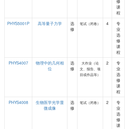
修
课
程
PHYS5001P
高等量子力学
选
4
专
笔试（闭卷）
修
业
选
修
课
程
PHYS4007
物理中的几何相
选
2
专
大作业（论
位
修
业
文、报告、项
选
目或作品等）
修
课
程
PHYS4008
生物医学光学显
选
2
专
笔试（闭卷）
微成像
修
业
选
修
课