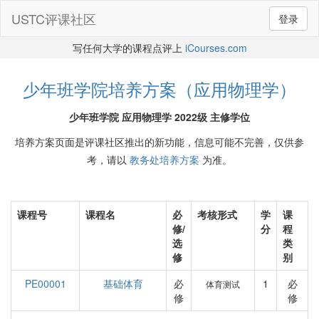
USTC评课社区
登录
写任何大学的课程点评上
iCourses.com
少年班学院培养方案（应用物理学）
少年班学院 应用物理学 2022级 主修学位
培养方案页面是评课社区推出的新功能，信息可能不完善，仅供参
考，请以
教务处培养方案
为准。
课程号
课程名
必
考核形式
学
课
修/
分
程
选
类
修
别
PE00001
基础体育
必
1
必
体育测试
修
修