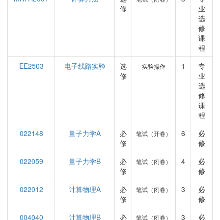
修
业
选
修
课
程
EE2503
电子线路实验
选
1
专
实验操作
修
业
选
修
课
程
022148
量子力学A
必
6
必
笔试（开卷）
修
修
022059
量子力学B
必
4
必
笔试（闭卷）
修
修
022012
计算物理A
必
3
必
笔试（闭卷）
修
修
004040
计算物理B
必
3
必
笔试（闭卷）