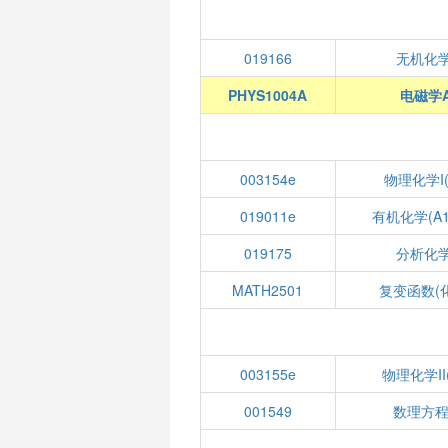
019166
无机化学
PHYS1004A
电磁学
003154e
物理化学I(
019011e
有机化学(A1
019175
分析化学
MATH2501
复变函数(
003155e
物理化学II
001549
数理方程