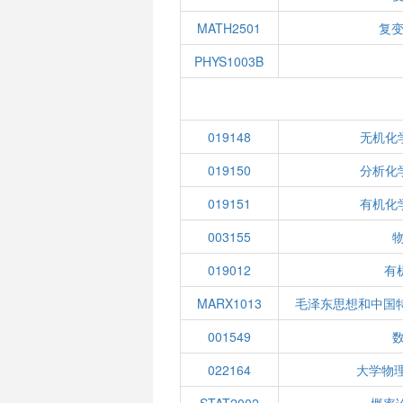
MATH2501
复变
PHYS1003B
019148
无机化
019150
分析化
019151
有机化
003155
物
019012
有机
MARX1013
毛泽东思想和中国
001549
022164
大学物