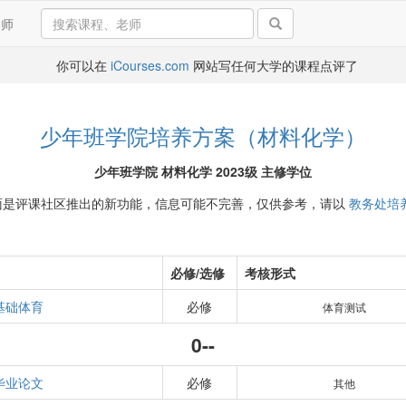
导师
你可以在
iCourses.com
网站写任何大学的课程点评了
少年班学院培养方案（材料化学）
少年班学院 材料化学 2023级 主修学位
面是评课社区推出的新功能，信息可能不完善，仅供参考，请以
教务处培
必修/选修
考核形式
基础体育
必修
体育测试
0--
毕业论文
必修
其他