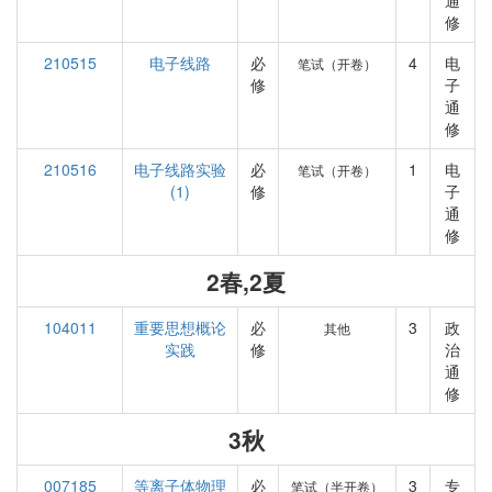
通
修
210515
电子线路
必
4
电
笔试（开卷）
修
子
通
修
210516
电子线路实验
必
1
电
笔试（开卷）
(1)
修
子
通
修
2春,2夏
104011
重要思想概论
必
3
政
其他
实践
修
治
通
修
3秋
007185
等离子体物理
必
3
专
笔试（半开卷）