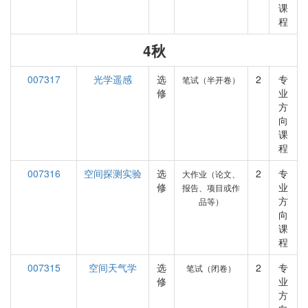
课
程
4秋
007317
光学遥感
选
2
专
笔试（半开卷）
修
业
方
向
课
程
007316
空间探测实验
选
2
专
大作业（论文、
修
业
报告、项目或作
方
品等）
向
课
程
007315
空间天气学
选
2
专
笔试（闭卷）
修
业
方