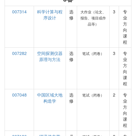
007314
科学计算与程
选
3
专
大作业（论文、
序设计
修
业
报告、项目或作
方
品等）
向
课
程
007282
空间探测仪器
选
3
专
笔试（闭卷）
原理与方法
修
业
方
向
课
程
007048
中国区域大地
选
2
专
笔试（闭卷）
构造学
修
业
方
向
课
程