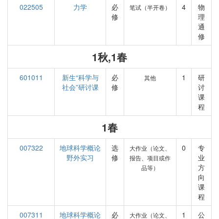
022505
力学
必
4
物
笔试（半开卷）
修
理
通
修
1秋,1春
601011
新生“科学与
必
1
研
其他
社会”研讨课
修
讨
课
程
1春
007322
地球科学概论
选
0
专
大作业（论文、
野外实习
修
业
报告、项目或作
方
品等）
向
课
程
007311
地球科学概论
必
1
公
大作业（论文、