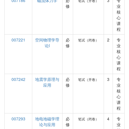
007186
磁流体力学
必
3
专
笔试（开卷）
修
业
核
心
课
程
007221
空间物理学导
必
2
专
笔试（闭卷）
论I
修
业
核
心
课
程
007242
地震学原理与
必
3
专
笔试（开卷）
应用
修
业
核
心
课
程
007293
地电地磁学理
必
4
专
笔试（闭卷）
论与应用
修
业