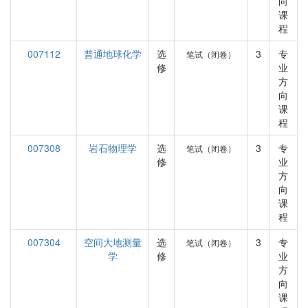
向
课
程
007112
普通地球化学
选
3
专
笔试（闭卷）
修
业
方
向
课
程
007308
岩石物理学
选
3
专
笔试（闭卷）
修
业
方
向
课
程
007304
空间大地测量
选
3
专
笔试（闭卷）
学
修
业
方
向
课