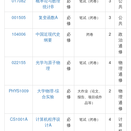
017082
概率论与数理
必
3
公
笔试（闭卷）
统计B
修
共
001505
复变函数A
必
3
公
笔试（闭卷）
修
共
104006
中国近现代史
必
2
政
闭卷
纲要
修
治
通
修
022155
光学与原子物
必
4
物
笔试（闭卷）
理
修
理
通
修
PHYS1009
大学物理-综
必
2
物
大作业（论文、
合实验
修
理
报告、项目或作
通
品等）
修
CS1001A
计算机程序设
必
4
计
笔试（闭卷）
计A
修
算
机