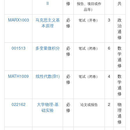
II
修
共
报告、项目或作
品等）
MARX1003
马克思主义基
必
3
政
笔试（开卷）
本原理
修
治
通
修
001513
多变量微积分
必
6
数
笔试（闭卷）
修
学
通
修
MATH1009
线性代数(B1)
必
4
数
笔试（闭卷）
修
学
通
修
022162
大学物理-基
必
2
物
论文或报告
础实验
修
理
通
修