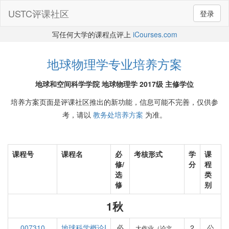
USTC评课社区
登录
写任何大学的课程点评上
iCourses.com
地球物理学专业培养方案
地球和空间科学学院 地球物理学 2017级 主修学位
培养方案页面是评课社区推出的新功能，信息可能不完善，仅供参
考，请以
教务处培养方案
为准。
课程号
课程名
必
考核形式
学
课
修/
分
程
选
类
修
别
1秋
007310
地球科学概论I
必
2
公
大作业（论文、