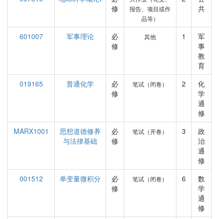
修
共
报告、项目或作
品等）
601007
军事理论
必
1
军
其他
修
事
教
育
019165
普通化学
必
2
化
笔试（闭卷）
修
学
通
修
MARX1001
思想道德修养
必
3
政
笔试（开卷）
与法律基础
修
治
通
修
001512
单变量微积分
必
6
数
笔试（闭卷）
修
学
通
修