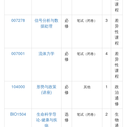
课
程
007278
信号分析与数
必
3
差
笔试（闭卷）
据处理
修
异
性
课
程
007001
流体力学
必
4
差
笔试（闭卷）
修
异
性
课
程
104000
形势与政策
必
1
政
其他
(讲座)
修
治
通
修
BIO1504
生命科学导
选
2
生
笔试（闭卷）
论-健康与疾
修
物
病
通