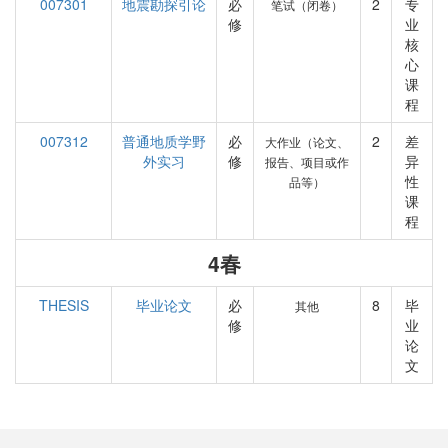
007301
地震勘探引论
必
2
专
笔试（闭卷）
修
业
核
心
课
程
007312
普通地质学野
必
2
差
大作业（论文、
外实习
修
异
报告、项目或作
性
品等）
课
程
4春
THESIS
毕业论文
必
8
毕
其他
修
业
论
文