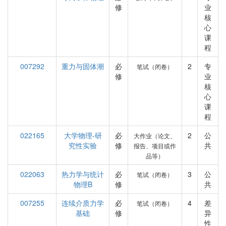
修
业
核
心
课
程
007292
重力与固体潮
必
2
专
笔试（闭卷）
修
业
核
心
课
程
022165
大学物理-研
必
2
公
大作业（论文、
究性实验
修
共
报告、项目或作
品等）
022063
热力学与统计
必
3
公
笔试（闭卷）
物理B
修
共
007255
连续介质力学
必
4
差
笔试（闭卷）
基础
修
异
性