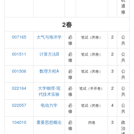
通
修
2春
007165
大气与海洋学
必
2
公
笔试（闭卷）
修
共
001511
计算方法B
必
2
公
笔试（闭卷）
修
共
001506
数理方程A
必
3
公
笔试（闭卷）
修
共
022164
大学物理-现
必
2
公
笔试（半开卷）
代技术实验
修
共
022057
电动力学
必
4
公
笔试（闭卷）
修
共
104010
重要思想概论
必
3
政
闭卷
修
治