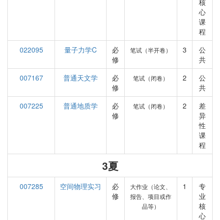
核
心
课
程
022095
量子力学C
必
3
公
笔试（半开卷）
修
共
007167
普通天文学
必
2
公
笔试（闭卷）
修
共
007225
普通地质学
必
2
差
笔试（闭卷）
修
异
性
课
程
3夏
007285
空间物理实习
必
1
专
大作业（论文、
修
业
报告、项目或作
核
品等）
心