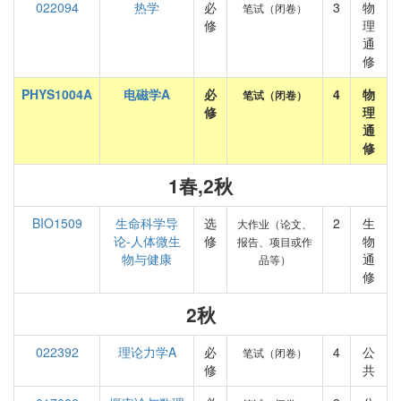
022094
热学
必
3
物
笔试（闭卷）
修
理
通
修
PHYS1004A
电磁学A
必
4
物
笔试（闭卷）
修
理
通
修
1春,2秋
BIO1509
生命科学导
选
2
生
大作业（论文、
论-人体微生
修
物
报告、项目或作
物与健康
通
品等）
修
2秋
022392
理论力学A
必
4
公
笔试（闭卷）
修
共