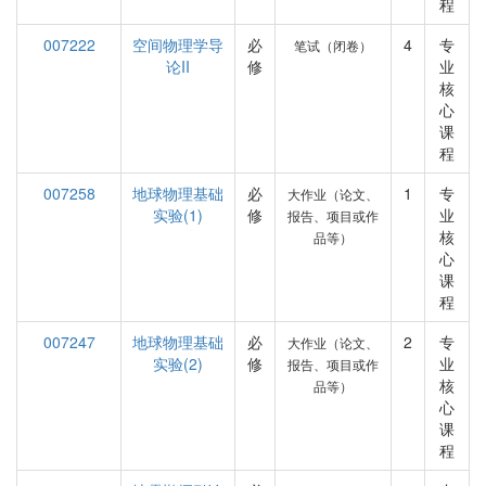
程
007222
空间物理学导
必
4
专
笔试（闭卷）
论II
修
业
核
心
课
程
007258
地球物理基础
必
1
专
大作业（论文、
实验(1)
修
业
报告、项目或作
核
品等）
心
课
程
007247
地球物理基础
必
2
专
大作业（论文、
实验(2)
修
业
报告、项目或作
核
品等）
心
课
程