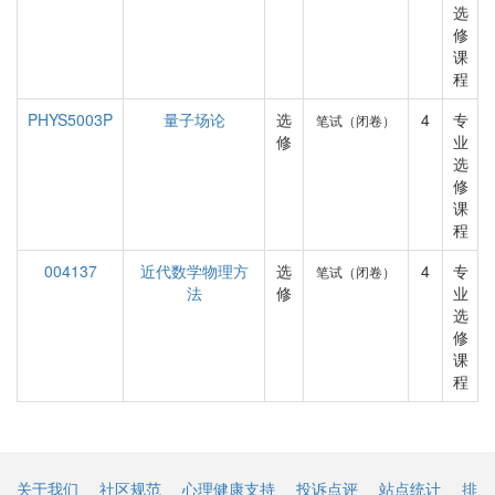
选
修
课
程
PHYS5003P
量子场论
选
4
专
笔试（闭卷）
修
业
选
修
课
程
004137
近代数学物理方
选
4
专
笔试（闭卷）
法
修
业
选
修
课
程
关于我们
社区规范
心理健康支持
投诉点评
站点统计
排