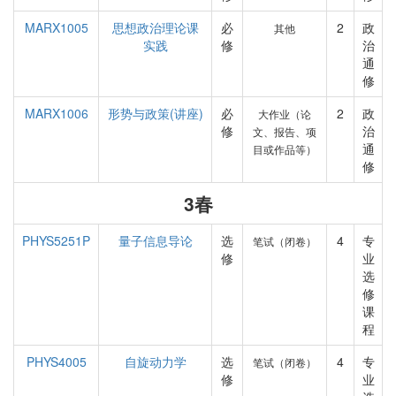
MARX1005
思想政治理论课
必
2
政
其他
实践
修
治
通
修
MARX1006
形势与政策(讲座)
必
2
政
大作业（论
修
治
文、报告、项
通
目或作品等）
修
3春
PHYS5251P
量子信息导论
选
4
专
笔试（闭卷）
修
业
选
修
课
程
PHYS4005
自旋动力学
选
4
专
笔试（闭卷）
修
业