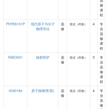
选
修
课
程
PHYS5101P
现代原子与分子
选
4
专
笔试（闭卷）
物理导论
修
业
选
修
课
程
NSE3001
辐射防护
选
3
专
笔试（闭卷）
修
业
选
修
课
程
004018e
原子核物理(英)
选
4
专
笔试（闭卷）
修
业
选
修