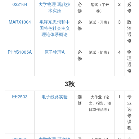
022164
大学物理-现代技
必
2
必
笔试（半开
术实验
修
修
卷）
MARX1004
毛泽东思想和中
必
3
政
笔试（开卷）
国特色社会主义
修
治
理论体系概论
通
修
PHYS1005A
原子物理A
必
4
物
笔试（闭卷）
修
理
通
修
3秋
EE2503
电子线路实验
选
1
专
大作业（论
修
业
文、报告、项
选
目或作品等）
修
课
程