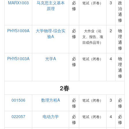
MARX1003
马克思主义基本
必
3
政
笔试（开卷）
原理
修
治
通
修
PHYS1009A
大学物理-综合实
必
2
物
大作业（论
验A
修
理
文、报告、项
通
目或作品等）
修
PHYS1003A
光学A
必
4
物
笔试（闭卷）
修
理
通
修
2春
001506
数理方程A
必
3
必
笔试（闭卷）
修
修
022057
电动力学
必
4
必
笔试（闭卷）
修
修