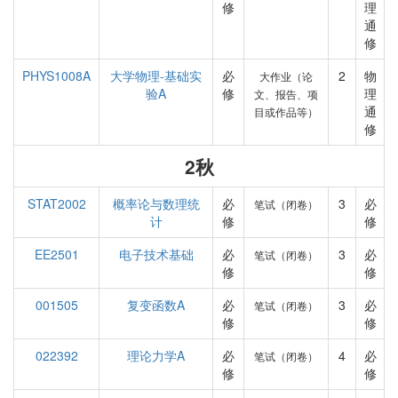
修
理
通
修
PHYS1008A
大学物理-基础实
必
2
物
大作业（论
验A
修
理
文、报告、项
通
目或作品等）
修
2秋
STAT2002
概率论与数理统
必
3
必
笔试（闭卷）
计
修
修
EE2501
电子技术基础
必
3
必
笔试（闭卷）
修
修
001505
复变函数A
必
3
必
笔试（闭卷）
修
修
022392
理论力学A
必
4
必
笔试（闭卷）
修
修