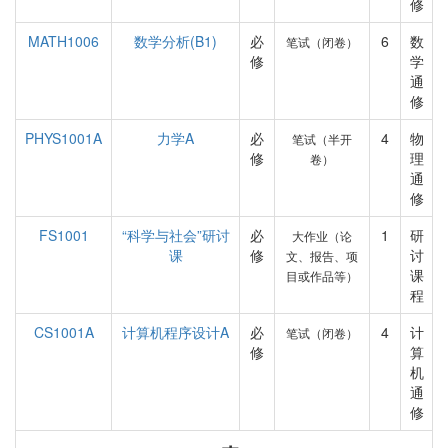
修
MATH1006
数学分析(B1)
必
6
数
笔试（闭卷）
修
学
通
修
PHYS1001A
力学A
必
4
物
笔试（半开
修
理
卷）
通
修
FS1001
“科学与社会”研讨
必
1
研
大作业（论
课
修
讨
文、报告、项
课
目或作品等）
程
CS1001A
计算机程序设计A
必
4
计
笔试（闭卷）
修
算
机
通
修