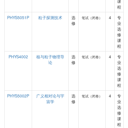
课
程
PHYS5051P
粒子探测技术
选
4
专
笔试（闭卷）
修
业
选
修
课
程
PHYS4002
核与粒子物理导
选
4
专
笔试（闭卷）
论
修
业
选
修
课
程
PHYS5002P
广义相对论与宇
选
4
专
笔试（闭卷）
宙学
修
业
选
修
课
程