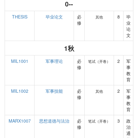
0--
THESIS
毕业论文
必
8
毕
其他
修
业
论
文
1秋
MIL1001
军事理论
必
2
军
笔试（开卷）
修
事
教
育
MIL1002
军事技能
必
2
军
其他
修
事
教
育
MARX1007
思想道德与法治
必
3
政
笔试（开卷）
修
治
通