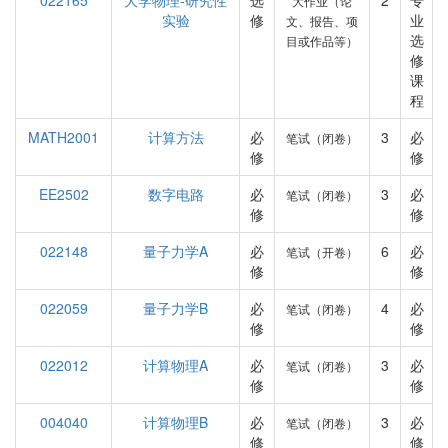
022165
大学物理-研究性
选
2
专
大作业（论
实验
修
业
文、报告、项
选
目或作品等）
修
课
程
MATH2001
计算方法
必
3
必
笔试（闭卷）
修
修
EE2502
数字电路
必
3
必
笔试（闭卷）
修
修
022148
量子力学A
必
6
必
笔试（开卷）
修
修
022059
量子力学B
必
4
必
笔试（闭卷）
修
修
022012
计算物理A
必
3
必
笔试（闭卷）
修
修
004040
计算物理B
必
3
必
笔试（闭卷）
修
修