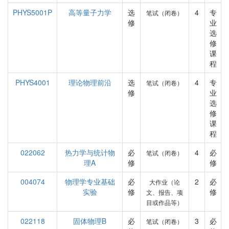
PHYS5001P
高等量子力学
选
4
专
笔试（闭卷）
修
业
选
修
课
程
PHYS4001
理论物理前沿
选
4
专
笔试（闭卷）
修
业
选
修
课
程
022062
热力学与统计物
必
4
必
笔试（闭卷）
理A
修
修
004074
物理学专业基础
必
2
必
大作业（论
实验
修
修
文、报告、项
目或作品等）
022118
固体物理B
必
3
必
笔试（闭卷）