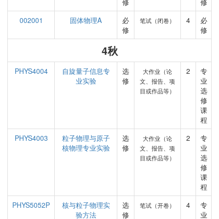
修
修
002001
固体物理A
必
4
必
笔试（闭卷）
修
修
4秋
PHYS4004
自旋量子信息专
选
2
专
大作业（论
业实验
修
业
文、报告、项
选
目或作品等）
修
课
程
PHYS4003
粒子物理与原子
选
2
专
大作业（论
核物理专业实验
修
业
文、报告、项
选
目或作品等）
修
课
程
PHYS5052P
核与粒子物理实
选
4
专
笔试（开卷）
验方法
修
业