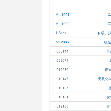
MIL1001
MIL1002
HS1518
科学、
ME2005
机械
008144
普
008074
019080
普
019147
无机化学
019165
019161
化
019163
化