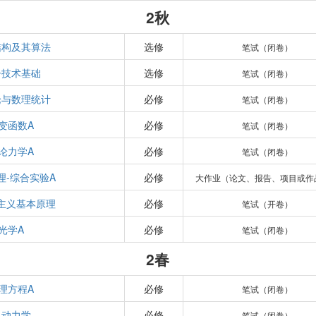
2秋
结构及其算法
选修
笔试（闭卷）
子技术基础
选修
笔试（闭卷）
论与数理统计
必修
笔试（闭卷）
变函数A
必修
笔试（闭卷）
论力学A
必修
笔试（闭卷）
理-综合实验A
必修
大作业（论文、报告、项目或作
主义基本原理
必修
笔试（开卷）
光学A
必修
笔试（闭卷）
2春
理方程A
必修
笔试（闭卷）
电动力学
必修
笔试（闭卷）