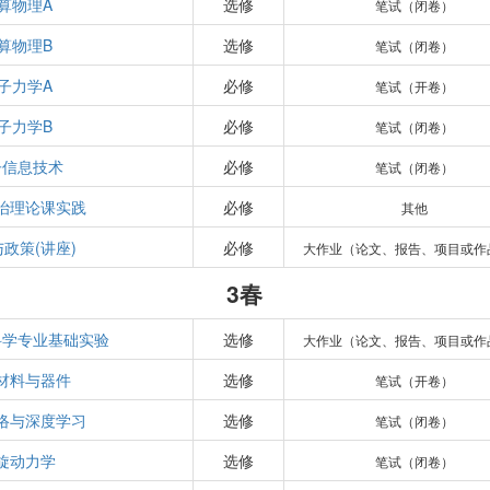
算物理A
选修
笔试（闭卷）
算物理B
选修
笔试（闭卷）
子力学A
必修
笔试（开卷）
子力学B
必修
笔试（闭卷）
子信息技术
必修
笔试（闭卷）
治理论课实践
必修
其他
政策(讲座)
必修
大作业（论文、报告、项目或作
3春
科学专业基础实验
选修
大作业（论文、报告、项目或作
材料与器件
选修
笔试（开卷）
络与深度学习
选修
笔试（闭卷）
旋动力学
选修
笔试（闭卷）