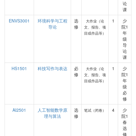
论
课
ENVS3001
环境科学与工程
选
1
少
大作业（论
导论
修
院1
文、报告、项
年
目或作品等）
级
导
论
课
HS1501
科技写作与表达
必
1
少
大作业（论
修
院1
文、报告、项
年
目或作品等）
级
必
修
AI2501
人工智能数学原
选
4
少
笔试（闭卷）
理与算法
修
院1
春
选
修