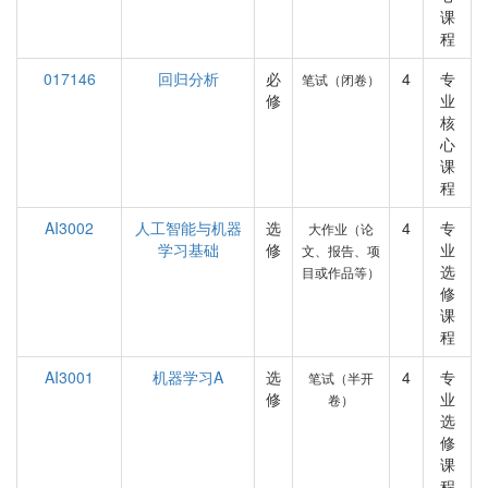
课
程
017146
回归分析
必
4
专
笔试（闭卷）
修
业
核
心
课
程
AI3002
人工智能与机器
选
4
专
大作业（论
学习基础
修
业
文、报告、项
选
目或作品等）
修
课
程
AI3001
机器学习A
选
4
专
笔试（半开
修
业
卷）
选
修
课
程