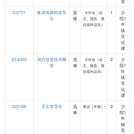
育
IC2701
集成电路科技导
选
1
少
大作业（论
论
修
院1
文、报告、项
年
目或作品等）
级
导
论
课
EE4002
现代信息技术概
选
2
少
大作业（论
览
修
院1
文、报告、项
年
目或作品等）
级
导
论
课
022166
天文学导论
选
2
少
笔试（开卷）
修
院1
年
级
导