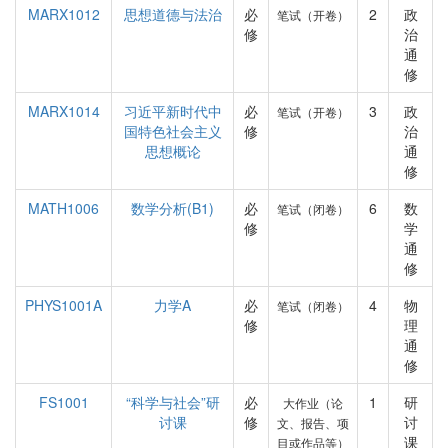
MARX1012
思想道德与法治
必
2
政
笔试（开卷）
修
治
通
修
MARX1014
习近平新时代中
必
3
政
笔试（开卷）
国特色社会主义
修
治
思想概论
通
修
MATH1006
数学分析(B1)
必
6
数
笔试（闭卷）
修
学
通
修
PHYS1001A
力学A
必
4
物
笔试（闭卷）
修
理
通
修
FS1001
“科学与社会”研
必
1
研
大作业（论
讨课
修
讨
文、报告、项
课
目或作品等）