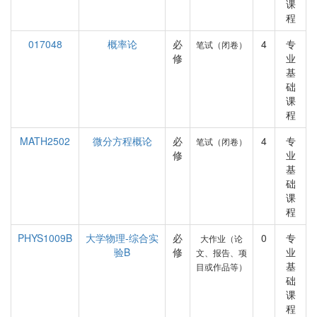
课
程
017048
概率论
必
4
专
笔试（闭卷）
修
业
基
础
课
程
MATH2502
微分方程概论
必
4
专
笔试（闭卷）
修
业
基
础
课
程
PHYS1009B
大学物理-综合实
必
0
专
大作业（论
验B
修
业
文、报告、项
基
目或作品等）
础
课
程