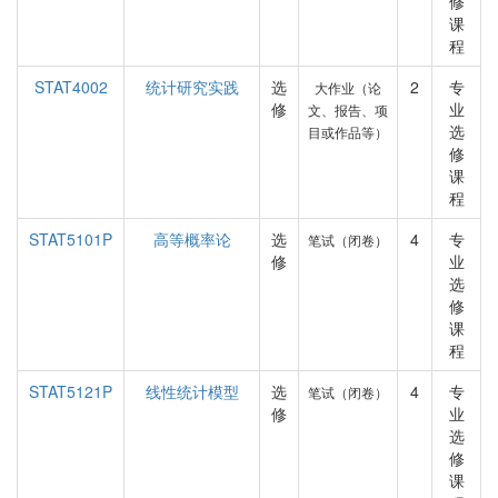
修
课
程
STAT4002
统计研究实践
选
2
专
大作业（论
修
业
文、报告、项
选
目或作品等）
修
课
程
STAT5101P
高等概率论
选
4
专
笔试（闭卷）
修
业
选
修
课
程
STAT5121P
线性统计模型
选
4
专
笔试（闭卷）
修
业
选
修
课