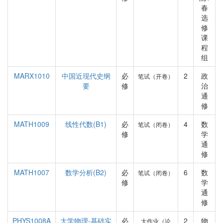
春
选
修
课
程
组
MARX1010
中国近现代史纲
必
2
政
笔试（开卷）
要
修
治
通
修
MATH1009
线性代数(B1)
必
4
数
笔试（闭卷）
修
学
通
修
MATH1007
数学分析(B2)
必
6
数
笔试（闭卷）
修
学
通
修
PHYS1008A
大学物理-基础实
必
2
物
大作业（论