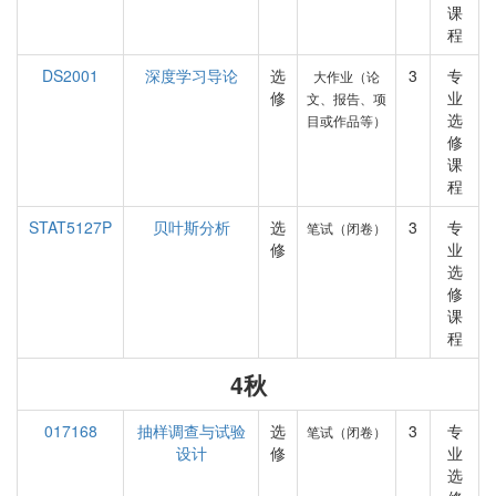
课
程
DS2001
深度学习导论
选
3
专
大作业（论
修
业
文、报告、项
选
目或作品等）
修
课
程
STAT5127P
贝叶斯分析
选
3
专
笔试（闭卷）
修
业
选
修
课
程
4秋
017168
抽样调查与试验
选
3
专
笔试（闭卷）
设计
修
业
选