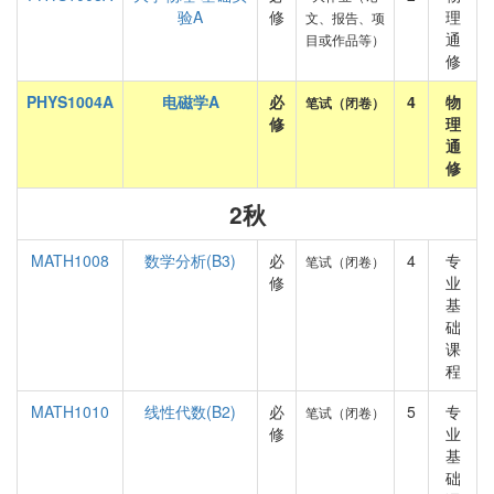
验A
修
理
文、报告、项
通
目或作品等）
修
PHYS1004A
电磁学A
必
4
物
笔试（闭卷）
修
理
通
修
2秋
MATH1008
数学分析(B3)
必
4
专
笔试（闭卷）
修
业
基
础
课
程
MATH1010
线性代数(B2)
必
5
专
笔试（闭卷）
修
业
基
础