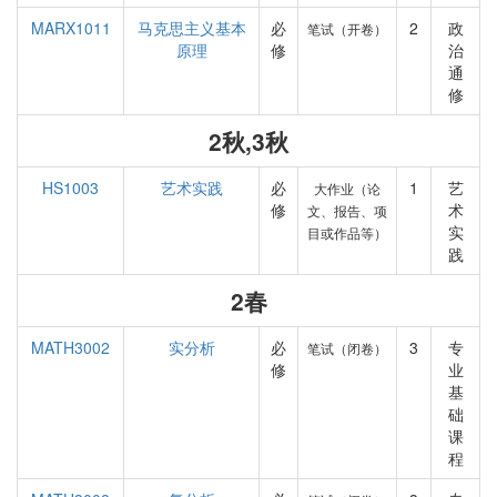
MARX1011
马克思主义基本
必
2
政
笔试（开卷）
原理
修
治
通
修
2秋,3秋
HS1003
艺术实践
必
1
艺
大作业（论
修
术
文、报告、项
实
目或作品等）
践
2春
MATH3002
实分析
必
3
专
笔试（闭卷）
修
业
基
础
课
程