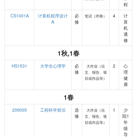
程
CS1001A
计算机程序设计
必
4
计
笔试（闭卷）
A
修
算
机
通
修
1秋,1春
HS1531
大学生心理学
必
2
心
大作业（论
修
理
文、报告、项
健
目或作品等）
康
1春
209005
工程科学前沿
选
1
少
大作业（论
修
院1
文、报告、项
年
目或作品等）
级
导