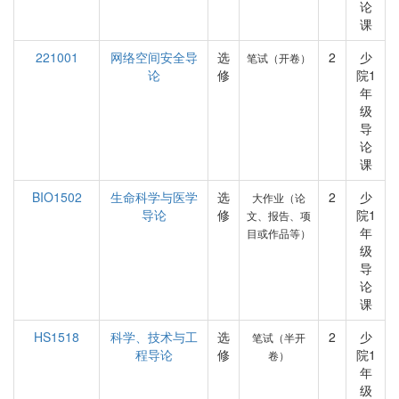
论
课
221001
网络空间安全导
选
2
少
笔试（开卷）
论
修
院1
年
级
导
论
课
BIO1502
生命科学与医学
选
2
少
大作业（论
导论
修
院1
文、报告、项
年
目或作品等）
级
导
论
课
HS1518
科学、技术与工
选
2
少
笔试（半开
程导论
修
院1
卷）
年
级