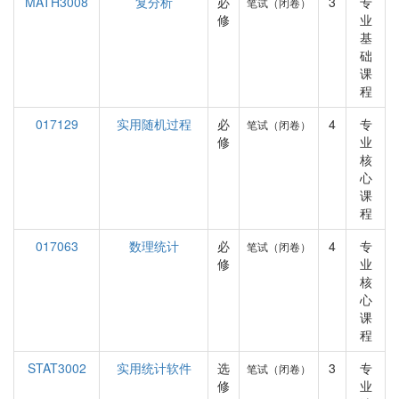
MATH3008
复分析
必
3
专
笔试（闭卷）
修
业
基
础
课
程
017129
实用随机过程
必
4
专
笔试（闭卷）
修
业
核
心
课
程
017063
数理统计
必
4
专
笔试（闭卷）
修
业
核
心
课
程
STAT3002
实用统计软件
选
3
专
笔试（闭卷）
修
业