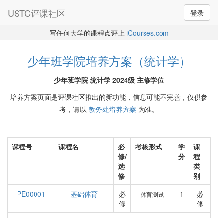
USTC评课社区
登录
写任何大学的课程点评上
iCourses.com
少年班学院培养方案（统计学）
少年班学院 统计学 2024级 主修学位
培养方案页面是评课社区推出的新功能，信息可能不完善，仅供参
考，请以
教务处培养方案
为准。
课程号
课程名
必
考核形式
学
课
修/
分
程
选
类
修
别
PE00001
基础体育
必
1
必
体育测试
修
修