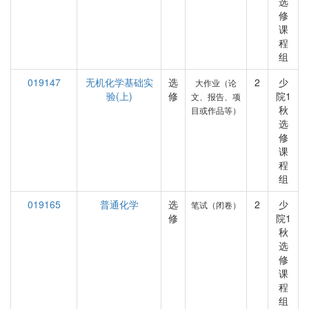
选
修
课
程
组
019147
无机化学基础实
选
2
少
大作业（论
验(上)
修
院1
文、报告、项
秋
目或作品等）
选
修
课
程
组
019165
普通化学
选
2
少
笔试（闭卷）
修
院1
秋
选
修
课
程
组