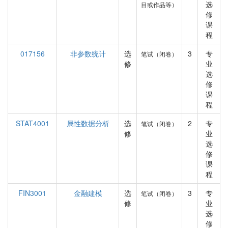
选
目或作品等）
修
课
程
017156
非参数统计
选
3
专
笔试（闭卷）
修
业
选
修
课
程
STAT4001
属性数据分析
选
2
专
笔试（闭卷）
修
业
选
修
课
程
FIN3001
金融建模
选
3
专
笔试（闭卷）
修
业
选
修