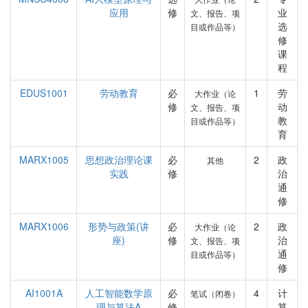
应用
修
业
文、报告、项
选
目或作品等）
修
课
程
EDUS1001
劳动教育
必
1
劳
大作业（论
修
动
文、报告、项
教
目或作品等）
育
MARX1005
思想政治理论课
必
2
政
其他
实践
修
治
通
修
MARX1006
形势与政策(讲
必
2
政
大作业（论
座)
修
治
文、报告、项
通
目或作品等）
修
AI1001A
人工智能数学原
必
4
计
笔试（闭卷）
理与算法A
修
算