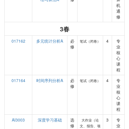
机
通
修
3春
017162
多元统计分析A
必
4
专
笔试（闭卷）
修
业
核
心
课
程
017164
时间序列分析A
必
4
专
笔试（闭卷）
修
业
核
心
课
程
AI3003
深度学习基础
选
3
专
大作业（论
修
业
文、报告、项