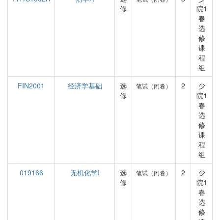
修
院1
春
选
修
课
程
组
FIN2001
经济学基础
选
2
少
笔试（闭卷）
修
院1
春
选
修
课
程
组
019166
无机化学I
选
2
少
笔试（闭卷）
修
院1
春
选
修