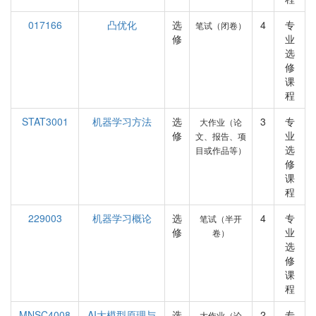
017166
凸优化
选
4
专
笔试（闭卷）
修
业
选
修
课
程
STAT3001
机器学习方法
选
3
专
大作业（论
修
业
文、报告、项
选
目或作品等）
修
课
程
229003
机器学习概论
选
4
专
笔试（半开
修
业
卷）
选
修
课
程
MNSC4008
AI大模型原理与
选
2
专
大作业（论