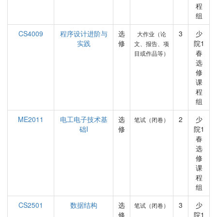
程
组
CS4009
程序设计进阶与
选
3
少
大作业（论
实践
修
院1
文、报告、项
春
目或作品等）
选
修
课
程
组
ME2011
电工电子技术基
选
2
少
笔试（闭卷）
础I
修
院1
春
选
修
课
程
组
CS2501
数据结构
选
3
少
笔试（闭卷）
修
院1