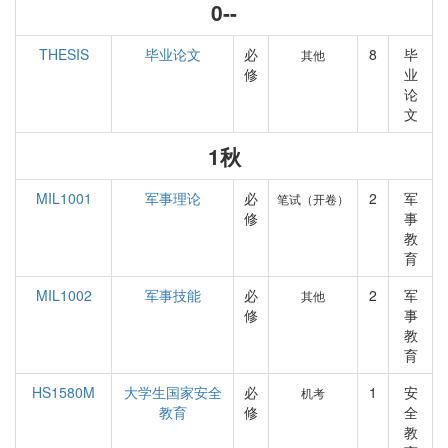
0--
THESIS
毕业论文
必
8
毕
其他
修
业
论
文
1秋
MIL1001
军事理论
必
2
军
笔试（开卷）
修
事
教
育
MIL1002
军事技能
必
2
军
其他
修
事
教
育
HS1580M
大学生国家安全
必
1
安
机考
教育
修
全
教