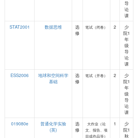
导
论
课
STAT2001
数据思维
选
2
少
笔试（闭卷）
修
院1
年
级
导
论
课
ESS2006
地球和空间科学
选
2
少
笔试（开卷）
基础
修
院1
年
级
导
论
课
019080e
普通化学实验
选
1
少
大作业（论
(英)
修
院1
文、报告、项
秋
目或作品等）