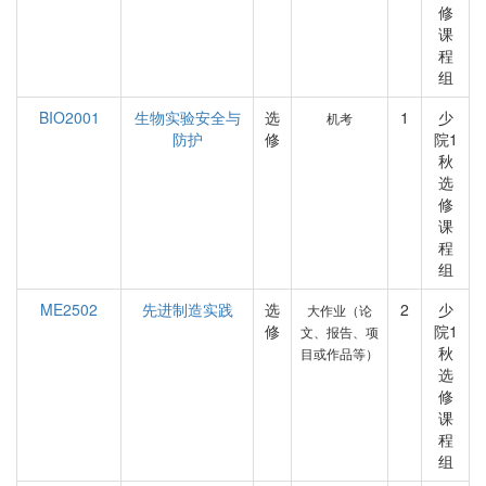
修
课
程
组
BIO2001
生物实验安全与
选
1
少
机考
防护
修
院1
秋
选
修
课
程
组
ME2502
先进制造实践
选
2
少
大作业（论
修
院1
文、报告、项
秋
目或作品等）
选
修
课
程
组