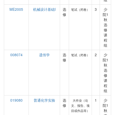
ME2005
机械设计基础I
选
3
少
笔试（闭卷）
修
院1
秋
选
修
课
程
组
008074
遗传学
选
2
少
笔试（闭卷）
修
院1
秋
选
修
课
程
组
019080
普通化学实验
选
1
少
大作业（论
修
院1
文、报告、项
秋
目或作品等）