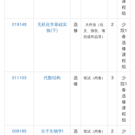
课
程
组
019148
无机化学基础实
选
2
少
大作业（论
验(下)
修
院1
文、报告、项
春
目或作品等）
选
修
课
程
组
011103
代数结构
选
3
少
笔试（闭卷）
修
院1
春
选
修
课
程
组
008185
分子生物学I
选
2
少
笔试（闭卷）