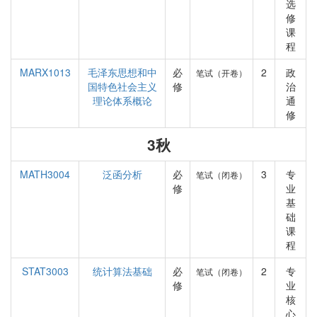
选
修
课
程
MARX1013
毛泽东思想和中
必
2
政
笔试（开卷）
国特色社会主义
修
治
理论体系概论
通
修
3秋
MATH3004
泛函分析
必
3
专
笔试（闭卷）
修
业
基
础
课
程
STAT3003
统计算法基础
必
2
专
笔试（闭卷）
修
业
核
心