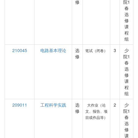
修
院1
春
选
修
课
程
组
210045
电路基本理论
选
3
少
笔试（闭卷）
修
院1
春
选
修
课
程
组
209011
工程科学实践
选
2
少
大作业（论
修
院1
文、报告、项
春
目或作品等）
选
修
课