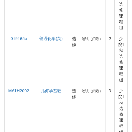
选
修
课
程
组
019165e
普通化学(英)
选
2
少
笔试（闭卷）
修
院1
秋
选
修
课
程
组
MATH2002
几何学基础
选
3
少
笔试（闭卷）
修
院1
秋
选
修
课
程
组