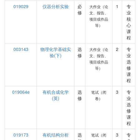
019029
仪器分析实验
必
1
专
大作业（论
修
业
文、报告、
核
项目或作品
心
等）
课
程
003143
物理化学基础实
选
2
专
大作业（论
验(下)
修
业
文、报告、
选
项目或作品
修
等）
课
程
019064e
有机合成化学
选
3
专
笔试（闭
(英)
修
业
卷）
选
修
课
程
019173
有机结构分析
选
3
专
笔试（闭