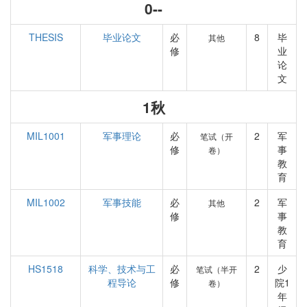
0--
THESIS
毕业论文
必
8
毕
其他
修
业
论
文
1秋
MIL1001
军事理论
必
2
军
笔试（开
修
事
卷）
教
育
MIL1002
军事技能
必
2
军
其他
修
事
教
育
HS1518
科学、技术与工
必
2
少
笔试（半开
程导论
修
院1
卷）
年