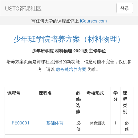
USTC评课社区
登录
写任何大学的课程点评上
iCourses.com
少年班学院培养方案（材料物理）
少年班学院 材料物理 2021级 主修学位
培养方案页面是评课社区推出的新功能，信息可能不完善，仅供参
考，请以
教务处培养方案
为准。
课程号
课程名
必
考核形式
学
课
修/
分
程
选
类
修
别
PE00001
基础体育
必
1
必
体育测试
修
修