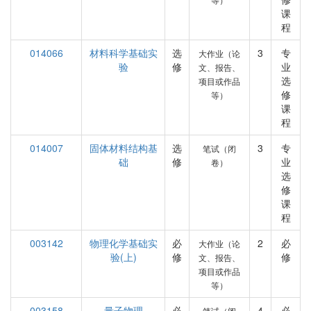
课
程
014066
材料科学基础实
选
3
专
大作业（论
验
修
业
文、报告、
选
项目或作品
修
等）
课
程
014007
固体材料结构基
选
3
专
笔试（闭
础
修
业
卷）
选
修
课
程
003142
物理化学基础实
必
2
必
大作业（论
验(上)
修
修
文、报告、
项目或作品
等）
003158
量子物理
必
4
必
笔试（闭