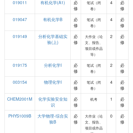
019011
有机化学(A1)
必
4
必
笔试（闭
修
修
卷）
019047
有机化学B
必
4
必
笔试（闭
修
修
卷）
019149
分析化学基础实
必
2
必
大作业（论
验(上)
修
修
文、报告、
项目或作品
等）
019175
分析化学I
必
2
必
笔试（闭
修
修
卷）
003154
物理化学I
必
4
必
笔试（闭
修
修
卷）
CHEM2001M
化学实验安全知
必
1
必
机考
识
修
修
PHYS1009B
大学物理-综合实
必
0
必
大作业（论
验B
修
修
文、报告、
项目或作品