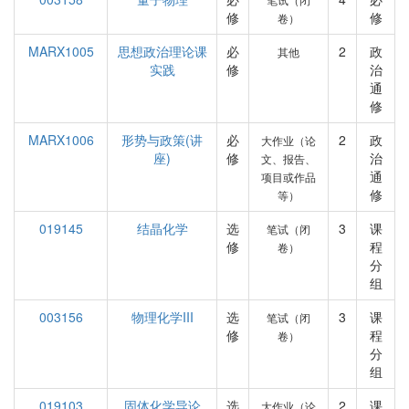
修
修
卷）
MARX1005
思想政治理论课
必
2
政
其他
实践
修
治
通
修
MARX1006
形势与政策(讲
必
2
政
大作业（论
座)
修
治
文、报告、
通
项目或作品
修
等）
019145
结晶化学
选
3
课
笔试（闭
修
程
卷）
分
组
003156
物理化学III
选
3
课
笔试（闭
修
程
卷）
分
组
019103
固体化学导论
选
2
课
大作业（论