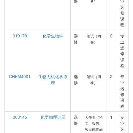
修
业
卷）
选
修
课
程
019178
化学生物学
选
2
专
笔试（闭
修
业
卷）
选
修
课
程
CHEM4001
生物无机化学原
选
2
专
笔试（闭
理
修
业
卷）
选
修
课
程
003145
化学物理进展
选
1
专
大作业（论
修
业
文、报告、
选
项目或作品