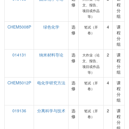
修
程
文、报告、
分
项目或作品
组
等）
CHEM5008P
绿色化学
选
4
课
笔试（开
修
程
卷）
分
组
014131
纳米材料导论
选
2
课
大作业（论
修
程
文、报告、
分
项目或作品
组
等）
CHEM5012P
电化学研究方法
选
4
课
笔试（开
修
程
卷）
分
组
019136
分离科学与技术
选
2
课
笔试（开
修
程
卷）
分
组