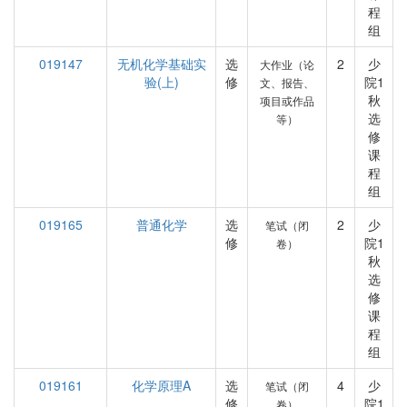
程
组
019147
无机化学基础实
选
2
少
大作业（论
验(上)
修
院1
文、报告、
秋
项目或作品
选
等）
修
课
程
组
019165
普通化学
选
2
少
笔试（闭
修
院1
卷）
秋
选
修
课
程
组
019161
化学原理A
选
4
少
笔试（闭
修
院1
卷）