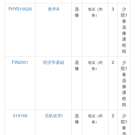
PHYS1002A
热学A
选
3
少
笔试（闭
修
院1
卷）
春
选
修
课
程
组
FIN2001
经济学基础
选
2
少
笔试（闭
修
院1
卷）
春
选
修
课
程
组
019166
无机化学I
选
2
少
笔试（闭
修
院1
卷）
春
选