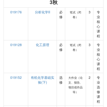
3秋
019176
分析化学II
必
3
专
笔试（闭
修
业
卷）
核
心
课
程
019128
化工原理
必
3
专
笔试（闭
修
业
卷）
核
心
课
程
019152
有机化学基础实
选
2
专
大作业（论
验(下)
修
业
文、报告、
选
项目或作品
修
等）
课
程