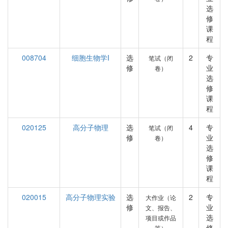
选
修
课
程
008704
细胞生物学I
选
2
专
笔试（闭
修
业
卷）
选
修
课
程
020125
高分子物理
选
4
专
笔试（闭
修
业
卷）
选
修
课
程
020015
高分子物理实验
选
2
专
大作业（论
修
业
文、报告、
选
项目或作品
修
等）