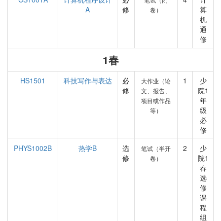
A
修
算
卷）
机
通
修
1春
HS1501
科技写作与表达
必
1
少
大作业（论
修
院1
文、报告、
年
项目或作品
级
等）
必
修
PHYS1002B
热学B
选
2
少
笔试（半开
修
院1
卷）
春
选
修
课
程
组