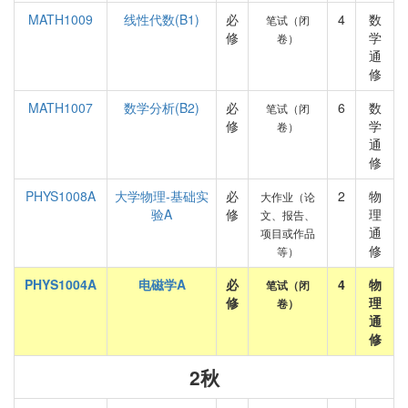
MATH1009
线性代数(B1)
必
4
数
笔试（闭
修
学
卷）
通
修
MATH1007
数学分析(B2)
必
6
数
笔试（闭
修
学
卷）
通
修
PHYS1008A
大学物理-基础实
必
2
物
大作业（论
验A
修
理
文、报告、
通
项目或作品
修
等）
PHYS1004A
电磁学A
必
4
物
笔试（闭
修
理
卷）
通
修
2秋