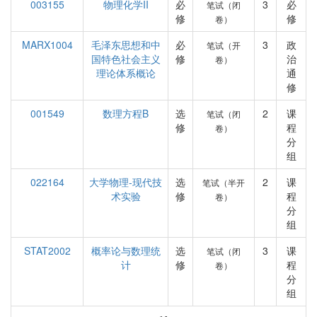
003155
物理化学II
必
3
必
笔试（闭
修
修
卷）
MARX1004
毛泽东思想和中
必
3
政
笔试（开
国特色社会主义
修
治
卷）
理论体系概论
通
修
001549
数理方程B
选
2
课
笔试（闭
修
程
卷）
分
组
022164
大学物理-现代技
选
2
课
笔试（半开
术实验
修
程
卷）
分
组
STAT2002
概率论与数理统
选
3
课
笔试（闭
计
修
程
卷）
分
组