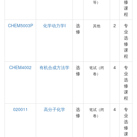
修
等）
课
程
CHEM5003P
化学动力学I
选
2
专
其他
修
业
选
修
课
程
CHEM4002
有机合成方法学
选
4
专
笔试（闭
修
业
卷）
选
修
课
程
020011
高分子化学
选
4
专
笔试（闭
修
业
卷）
选
修
课