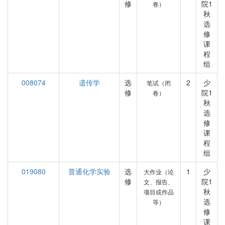
修
院1
卷）
秋
选
修
课
程
组
008074
遗传学
选
2
少
笔试（闭
修
院1
卷）
秋
选
修
课
程
组
019080
普通化学实验
选
1
少
大作业（论
修
院1
文、报告、
秋
项目或作品
选
等）
修
课