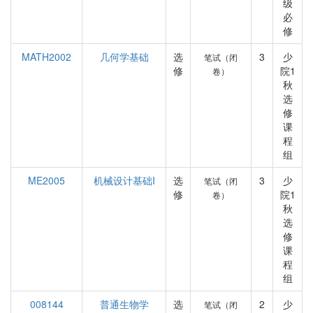
级
必
修
MATH2002
几何学基础
选
3
少
笔试（闭
修
院1
卷）
秋
选
修
课
程
组
ME2005
机械设计基础I
选
3
少
笔试（闭
修
院1
卷）
秋
选
修
课
程
组
008144
普通生物学
选
2
少
笔试（闭