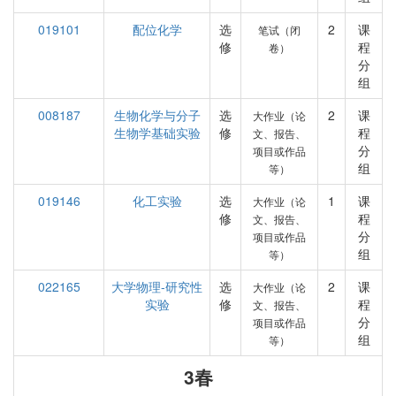
019101
配位化学
选
2
课
笔试（闭
修
程
卷）
分
组
008187
生物化学与分子
选
2
课
大作业（论
生物学基础实验
修
程
文、报告、
分
项目或作品
组
等）
019146
化工实验
选
1
课
大作业（论
修
程
文、报告、
分
项目或作品
组
等）
022165
大学物理-研究性
选
2
课
大作业（论
实验
修
程
文、报告、
分
项目或作品
组
等）
3春