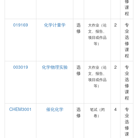
修
课
程
019169
化学计量学
选
2
专
大作业（论
修
业
文、报告、
选
项目或作品
修
等）
课
程
003019
化学物理实验
选
2
专
大作业（论
修
业
文、报告、
选
项目或作品
修
等）
课
程
CHEM3001
催化化学
选
4
专
笔试（闭
修
业
卷）
选
修
课