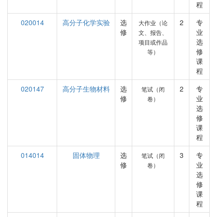
程
020014
高分子化学实验
选
2
专
大作业（论
修
业
文、报告、
选
项目或作品
修
等）
课
程
020147
高分子生物材料
选
2
专
笔试（闭
修
业
卷）
选
修
课
程
014014
固体物理
选
3
专
笔试（闭
修
业
卷）
选
修
课
程