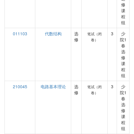
修
课
程
组
011103
代数结构
选
3
少
笔试（闭
修
院1
卷）
春
选
修
课
程
组
210045
电路基本理论
选
3
少
笔试（闭
修
院1
卷）
春
选
修
课
程
组