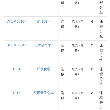
修
程
卷）
分
组
CHEM5010P
统计力学
选
4
课
笔试（闭
修
程
卷）
分
组
CHEM5004P
化学动力学II
选
2
课
笔试（开
修
程
卷）
分
组
019040
环境化学
选
2
课
笔试（开
修
程
卷）
分
组
019172
应用量子化学
选
2
课
笔试（闭
修
程
卷）
分
组