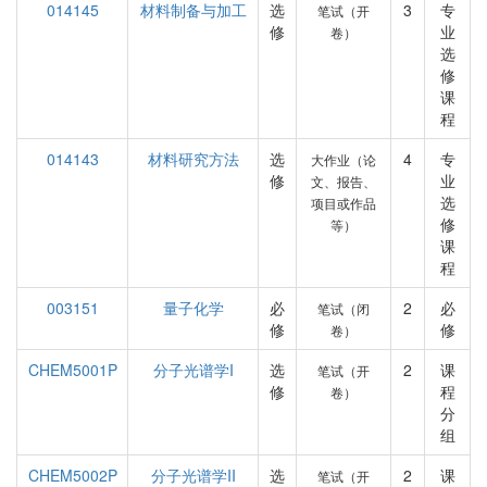
014145
材料制备与加工
选
3
专
笔试（开
修
业
卷）
选
修
课
程
014143
材料研究方法
选
4
专
大作业（论
修
业
文、报告、
选
项目或作品
修
等）
课
程
003151
量子化学
必
2
必
笔试（闭
修
修
卷）
CHEM5001P
分子光谱学I
选
2
课
笔试（开
修
程
卷）
分
组
CHEM5002P
分子光谱学II
选
2
课
笔试（开