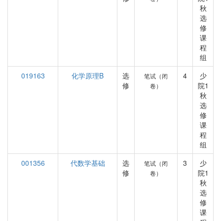
秋
选
修
课
程
组
019163
化学原理B
选
4
少
笔试（闭
修
院1
卷）
秋
选
修
课
程
组
001356
代数学基础
选
3
少
笔试（闭
修
院1
卷）
秋
选
修
课