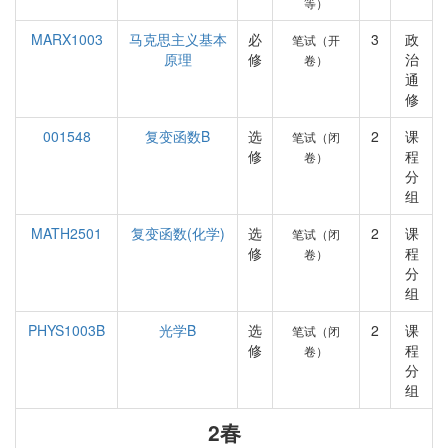
等）
MARX1003
马克思主义基本
必
3
政
笔试（开
原理
修
治
卷）
通
修
001548
复变函数B
选
2
课
笔试（闭
修
程
卷）
分
组
MATH2501
复变函数(化学)
选
2
课
笔试（闭
修
程
卷）
分
组
PHYS1003B
光学B
选
2
课
笔试（闭
修
程
卷）
分
组
2春