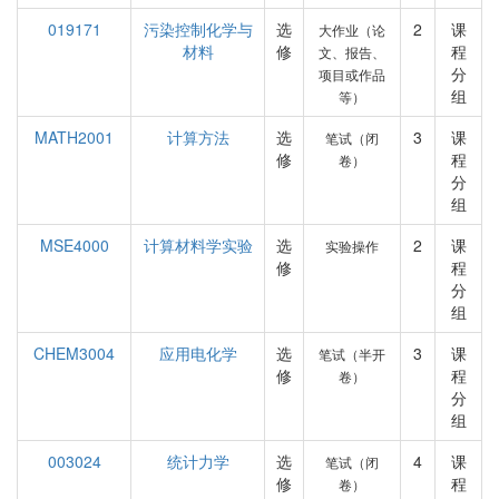
019171
污染控制化学与
选
2
课
大作业（论
材料
修
程
文、报告、
分
项目或作品
组
等）
MATH2001
计算方法
选
3
课
笔试（闭
修
程
卷）
分
组
MSE4000
计算材料学实验
选
2
课
实验操作
修
程
分
组
CHEM3004
应用电化学
选
3
课
笔试（半开
修
程
卷）
分
组
003024
统计力学
选
4
课
笔试（闭
修
程
卷）