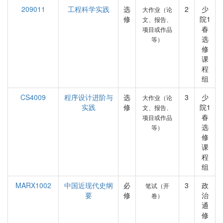
209011
工程科学实践
选
2
少
大作业（论
修
院1
文、报告、
春
项目或作品
选
等）
修
课
程
组
CS4009
程序设计进阶与
选
3
少
大作业（论
实践
修
院1
文、报告、
春
项目或作品
选
等）
修
课
程
组
MARX1002
中国近现代史纲
必
3
政
笔试（开
要
修
治
卷）
通
修