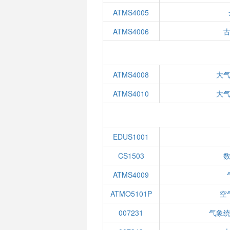
ATMS4005
ATMS4006
ATMS4008
大
ATMS4010
大
EDUS1001
CS1503
ATMS4009
ATMO5101P
空
007231
气象