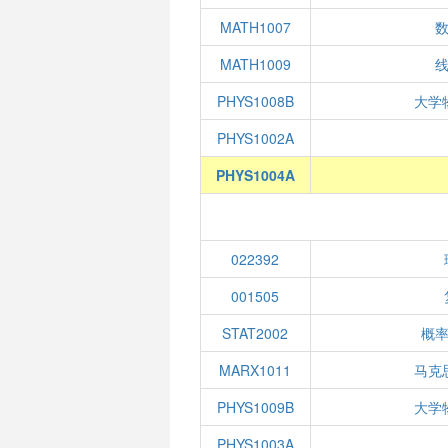
MATH1007
数
MATH1009
线
PHYS1008B
大学
PHYS1002A
PHYS1004A
022392
001505
STAT2002
概
MARX1011
马克
PHYS1009B
大学
PHYS1003A