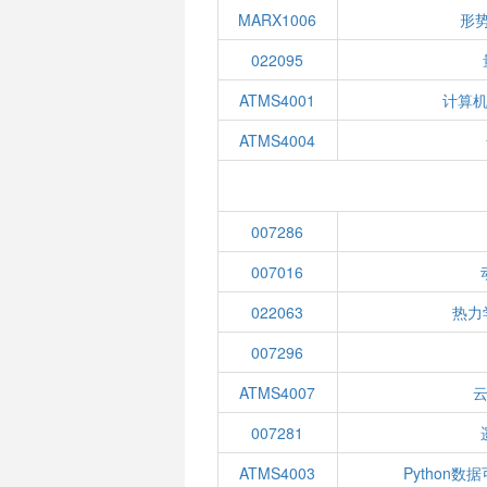
MARX1006
形势
022095
ATMS4001
计算
ATMS4004
007286
007016
022063
热力
007296
ATMS4007
007281
ATMS4003
Python