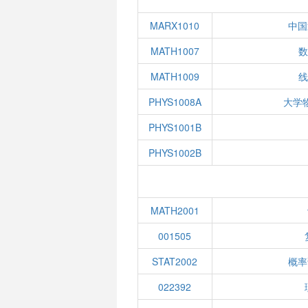
MARX1010
中国
MATH1007
数
MATH1009
线
PHYS1008A
大学
PHYS1001B
PHYS1002B
MATH2001
001505
STAT2002
概率
022392