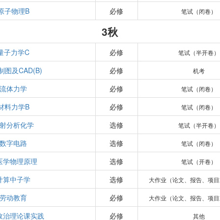
原子物理B
必修
笔试（闭卷）
3秋
量子力学C
必修
笔试（半开卷）
制图及CAD(B)
必修
机考
流体力学
必修
笔试（闭卷）
材料力学B
必修
笔试（闭卷）
射分析化学
选修
笔试（半开卷）
数字电路
选修
笔试（闭卷）
医学物理原理
选修
笔试（开卷）
计算中子学
选修
大作业（论文、报告、项目
劳动教育
必修
大作业（论文、报告、项目
政治理论课实践
必修
其他