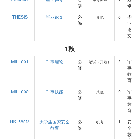
修
修
THESIS
毕业论文
必
8
毕
其他
修
业
论
文
1秋
MIL1001
军事理论
必
2
军
笔试（开卷）
修
事
教
育
MIL1002
军事技能
必
2
军
其他
修
事
教
育
HS1580M
大学生国家安全
必
1
安
机考
教育
修
全
教