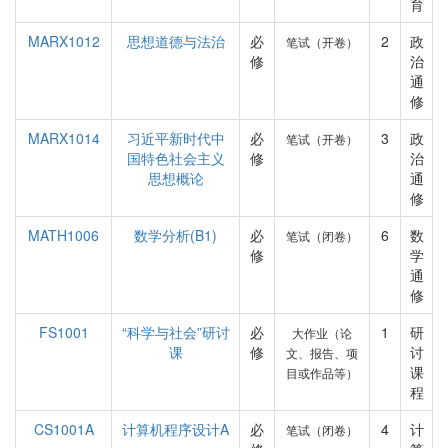
育
MARX1012
思想道德与法治
必
2
政
笔试（开卷）
修
治
通
修
MARX1014
习近平新时代中
必
3
政
笔试（开卷）
国特色社会主义
修
治
思想概论
通
修
MATH1006
数学分析(B1)
必
6
数
笔试（闭卷）
修
学
通
修
FS1001
“科学与社会”研讨
必
1
研
大作业（论
课
修
讨
文、报告、项
课
目或作品等）
程
CS1001A
计算机程序设计A
必
4
计
笔试（闭卷）