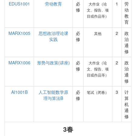
EDUS1001
劳动教育
必
1
劳
大作业（论
修
动
文、报告、项
教
目或作品等）
育
MARX1005
思想政治理论课
必
2
政
其他
实践
修
治
通
修
MARX1006
形势与政策(讲座)
必
2
政
大作业（论
修
治
文、报告、项
通
目或作品等）
修
AI1001B
人工智能数学原
必
3
计
笔试（闭卷）
理与算法B
修
算
机
通
修
3春