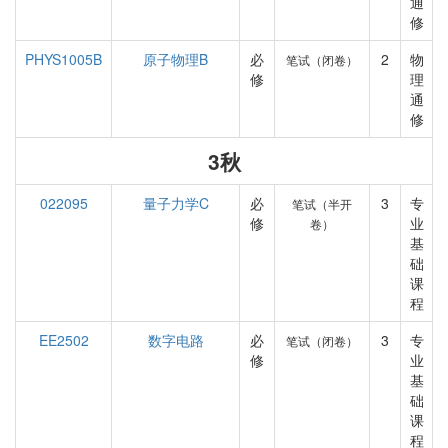
通
修
PHYS1005B
原子物理B
必
2
物
笔试（闭卷）
修
理
通
修
3秋
022095
量子力学C
必
3
专
笔试（半开
修
业
卷）
基
础
课
程
EE2502
数字电路
必
3
专
笔试（闭卷）
修
业
基
础
课
程