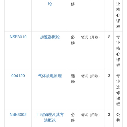
论
修
业
核
心
课
程
NSE3010
加速器概论
必
2
专
笔试（开卷）
修
业
核
心
课
程
004120
气体放电原理
选
3
专
笔试（闭卷）
修
业
选
修
课
程
NSE3002
工程物理及其方
必
3
公
笔试（闭卷）
法概论
修
共