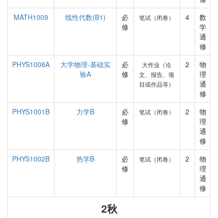
MATH1009
线性代数(B1)
必
4
数
笔试（闭卷）
修
学
通
修
PHYS1008A
大学物理-基础实
必
2
物
大作业（论
验A
修
理
文、报告、项
通
目或作品等）
修
PHYS1001B
力学B
必
2
物
笔试（闭卷）
修
理
通
修
PHYS1002B
热学B
必
2
物
笔试（闭卷）
修
理
通
修
2秋