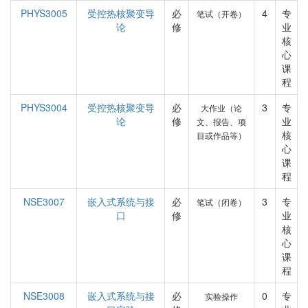
PHYS3005
受控热核聚变导
必
4
专
笔试（开卷）
论
修
业
核
心
课
程
PHYS3004
受控热核聚变导
必
3
专
大作业（论
论
修
业
文、报告、项
核
目或作品等）
心
课
程
NSE3007
嵌入式系统与接
必
3
专
笔试（闭卷）
口
修
业
核
心
课
程
NSE3008
嵌入式系统与接
必
0
专
实验操作