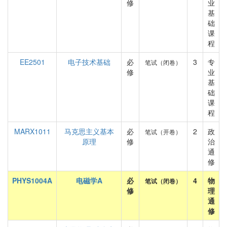
修
业
基
础
课
程
EE2501
电子技术基础
必
3
专
笔试（闭卷）
修
业
基
础
课
程
MARX1011
马克思主义基本
必
2
政
笔试（开卷）
原理
修
治
通
修
PHYS1004A
电磁学A
必
4
物
笔试（闭卷）
修
理
通
修