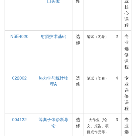
口实验
修
业
核
心
课
程
NSE4020
射频技术基础
选
2
专
笔试（闭卷）
修
业
选
修
课
程
022062
热力学与统计物
选
4
专
笔试（闭卷）
理A
修
业
选
修
课
程
004122
等离子体诊断导
选
3
专
大作业（论
论
修
业
文、报告、项
选
目或作品等）