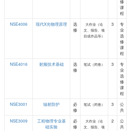
修
课
程
NSE4006
现代X光物理原理
选
3
专
大作业（论
修
业
文、报告、项
选
目或作品等）
修
课
程
NSE4016
射频技术基础
选
3
专
笔试（闭卷）
修
业
选
修
课
程
NSE3001
辐射防护
必
3
公
笔试（闭卷）
修
共
NSE3009
工程物理专业基
必
2
公
大作业（论
础实验
修
共
文、报告、项