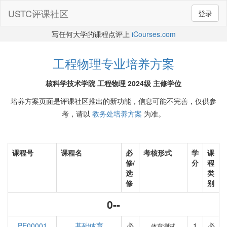
USTC评课社区
登录
写任何大学的课程点评上
iCourses.com
工程物理专业培养方案
核科学技术学院 工程物理 2024级 主修学位
培养方案页面是评课社区推出的新功能，信息可能不完善，仅供参
考，请以
教务处培养方案
为准。
课程号
课程名
必
考核形式
学
课
修/
分
程
选
类
修
别
0--
PE00001
基础体育
必
1
必
体育测试