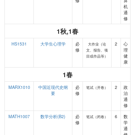
修
算
机
通
修
1秋,1春
HS1531
大学生心理学
必
2
心
大作业（论
修
理
文、报告、项
健
目或作品等）
康
1春
MARX1010
中国近现代史纲
必
2
政
笔试（开卷）
要
修
治
通
修
MATH1007
数学分析(B2)
必
6
数
笔试（闭卷）
修
学
通
修