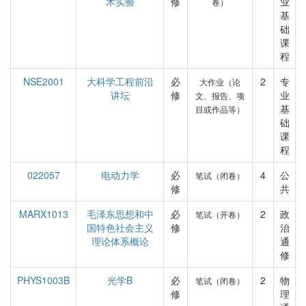
术实验
修
业
卷）
基
础
课
程
NSE2001
大科学工程前沿
必
2
专
大作业（论
讲坛
修
业
文、报告、项
基
目或作品等）
础
课
程
022057
电动力学
必
4
公
笔试（闭卷）
修
共
MARX1013
毛泽东思想和中
必
2
政
笔试（开卷）
国特色社会主义
修
治
理论体系概论
通
修
PHYS1003B
光学B
必
2
物
笔试（闭卷）
修
理