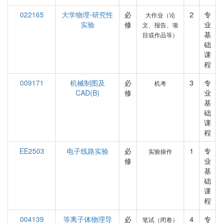
022165
大学物理-研究性
必
2
专
大作业（论
实验
修
业
文、报告、项
基
目或作品等）
础
课
程
009171
机械制图及
必
3
专
机考
CAD(B)
修
业
基
础
课
程
EE2503
电子线路实验
必
1
专
实验操作
修
业
基
础
课
程
004139
等离子体物理导
必
4
专
笔试（闭卷）