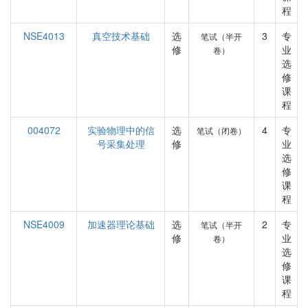
程
NSE4013
真空技术基础
选
3
专
笔试（半开
修
业
卷）
选
修
课
程
004072
实验物理中的信
选
4
专
笔试（闭卷）
号采集处理
修
业
选
修
课
程
NSE4009
加速器理论基础
选
2
专
笔试（半开
修
业
卷）
选
修
课
程