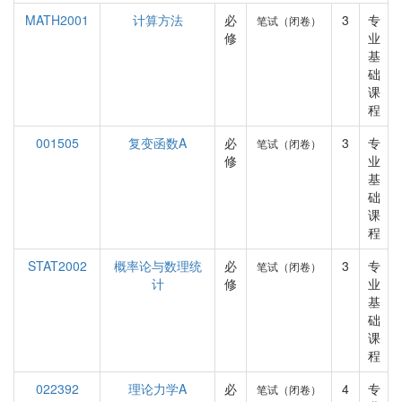
MATH2001
计算方法
必
3
专
笔试（闭卷）
修
业
基
础
课
程
001505
复变函数A
必
3
专
笔试（闭卷）
修
业
基
础
课
程
STAT2002
概率论与数理统
必
3
专
笔试（闭卷）
计
修
业
基
础
课
程
022392
理论力学A
必
4
专
笔试（闭卷）