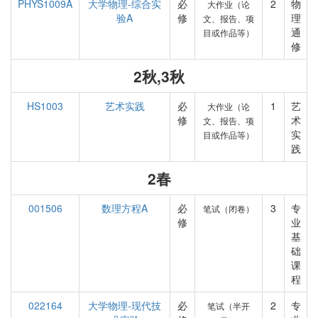
PHYS1009A
大学物理-综合实
必
2
物
大作业（论
验A
修
理
文、报告、项
通
目或作品等）
修
2秋,3秋
HS1003
艺术实践
必
1
艺
大作业（论
修
术
文、报告、项
实
目或作品等）
践
2春
001506
数理方程A
必
3
专
笔试（闭卷）
修
业
基
础
课
程
022164
大学物理-现代技
必
2
专
笔试（半开