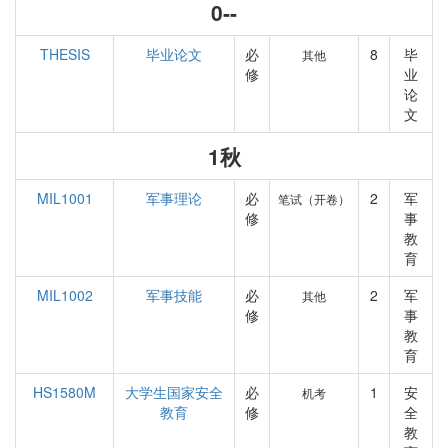
0--
THESIS
毕业论文
必
8
毕
其他
修
业
论
文
1秋
MIL1001
军事理论
必
2
军
笔试（开卷）
修
事
教
育
MIL1002
军事技能
必
2
军
其他
修
事
教
育
HS1580M
大学生国家安全
必
1
安
机考
教育
修
全
教