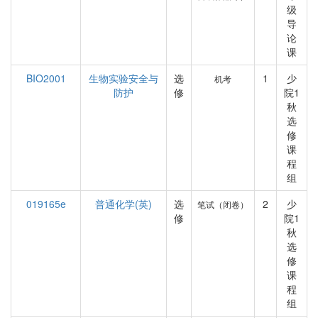
级
导
论
课
BIO2001
生物实验安全与
选
1
少
机考
防护
修
院1
秋
选
修
课
程
组
019165e
普通化学(英)
选
2
少
笔试（闭卷）
修
院1
秋
选
修
课
程
组