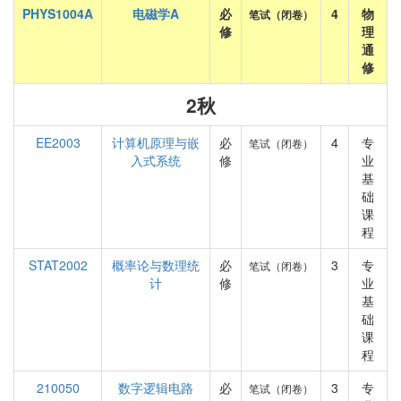
PHYS1004A
电磁学A
必
4
物
笔试（闭卷）
修
理
通
修
2秋
EE2003
计算机原理与嵌
必
4
专
笔试（闭卷）
入式系统
修
业
基
础
课
程
STAT2002
概率论与数理统
必
3
专
笔试（闭卷）
计
修
业
基
础
课
程
210050
数字逻辑电路
必
3
专
笔试（闭卷）