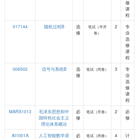
修
课
程
017144
随机过程B
选
2
专
笔试（半开
修
业
卷）
选
修
课
程
006502
信号与系统B
选
3
专
笔试（闭卷）
修
业
选
修
课
程
MARX1013
毛泽东思想和中
必
2
必
笔试（开卷）
国特色社会主义
修
修
理论体系概论
AI1001A
人工智能数学原
必
4
计
笔试（闭卷）