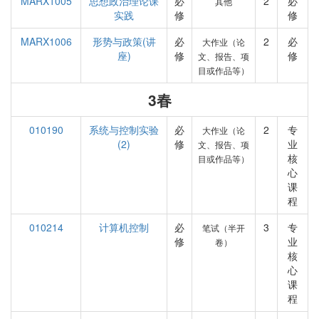
MARX1005
思想政治理论课
必
2
必
其他
实践
修
修
MARX1006
形势与政策(讲
必
2
必
大作业（论
座)
修
修
文、报告、项
目或作品等）
3春
010190
系统与控制实验
必
2
专
大作业（论
(2)
修
业
文、报告、项
核
目或作品等）
心
课
程
010214
计算机控制
必
3
专
笔试（半开
修
业
卷）
核
心
课
程