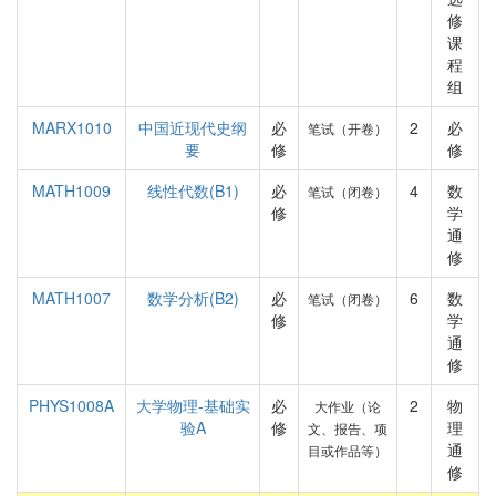
修
课
程
组
MARX1010
中国近现代史纲
必
2
必
笔试（开卷）
要
修
修
MATH1009
线性代数(B1)
必
4
数
笔试（闭卷）
修
学
通
修
MATH1007
数学分析(B2)
必
6
数
笔试（闭卷）
修
学
通
修
PHYS1008A
大学物理-基础实
必
2
物
大作业（论
验A
修
理
文、报告、项
通
目或作品等）
修