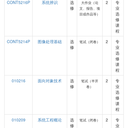
CONT5216P
系统辨识
选
2
专
大作业（论
修
业
文、报告、项
选
目或作品等）
修
课
程
CONT5214P
图像处理基础
选
2
专
笔试（闭卷）
修
业
选
修
课
程
010216
面向对象技术
选
2
专
笔试（半开
修
业
卷）
选
修
课
程
010209
系统工程概论
选
2
专
笔试（闭卷）
修
业