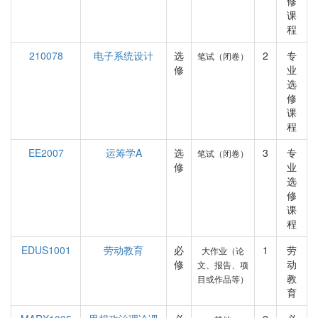
修
课
程
210078
电子系统设计
选
2
专
笔试（闭卷）
修
业
选
修
课
程
EE2007
运筹学A
选
3
专
笔试（闭卷）
修
业
选
修
课
程
EDUS1001
劳动教育
必
1
劳
大作业（论
修
动
文、报告、项
教
目或作品等）
育