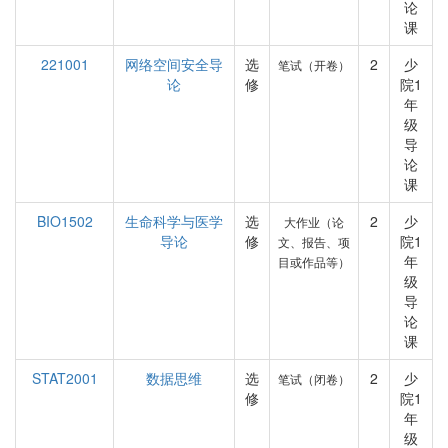
论
课
221001
网络空间安全导
选
2
少
笔试（开卷）
论
修
院1
年
级
导
论
课
BIO1502
生命科学与医学
选
2
少
大作业（论
导论
修
院1
文、报告、项
年
目或作品等）
级
导
论
课
STAT2001
数据思维
选
2
少
笔试（闭卷）
修
院1
年
级