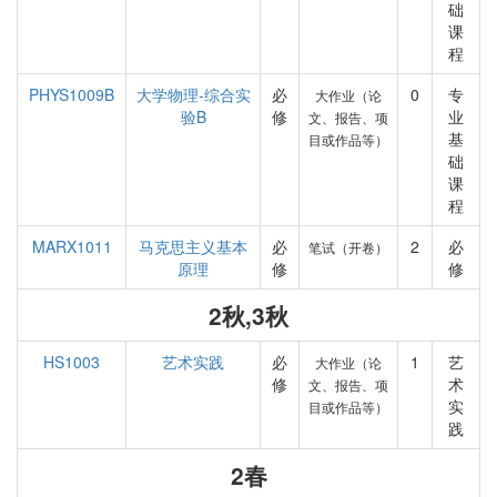
础
课
程
PHYS1009B
大学物理-综合实
必
0
专
大作业（论
验B
修
业
文、报告、项
基
目或作品等）
础
课
程
MARX1011
马克思主义基本
必
2
必
笔试（开卷）
原理
修
修
2秋,3秋
HS1003
艺术实践
必
1
艺
大作业（论
修
术
文、报告、项
实
目或作品等）
践
2春