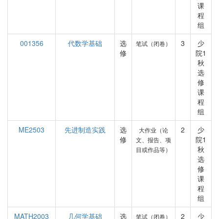
课
程
组
001356
代数学基础
选
3
少
笔试（闭卷）
修
院1
秋
选
修
课
程
组
ME2503
先进制造实践
选
2
少
大作业（论
修
院1
文、报告、项
秋
目或作品等）
选
修
课
程
组
MATH2003
几何学基础
选
2
少
笔试（闭卷）