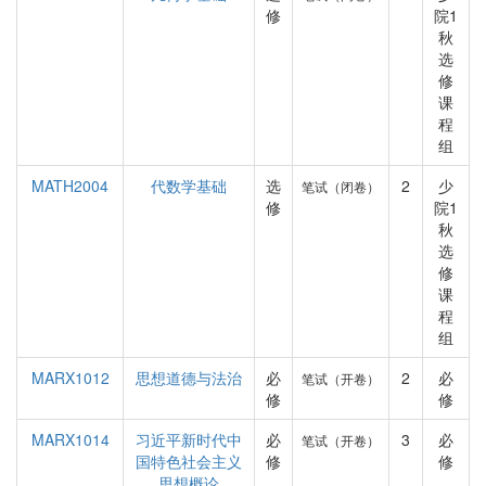
修
院1
秋
选
修
课
程
组
MATH2004
代数学基础
选
2
少
笔试（闭卷）
修
院1
秋
选
修
课
程
组
MARX1012
思想道德与法治
必
2
必
笔试（开卷）
修
修
MARX1014
习近平新时代中
必
3
必
笔试（开卷）
国特色社会主义
修
修
思想概论