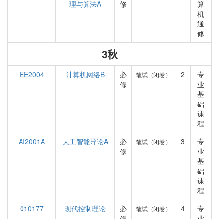
理与算法A
修
算
机
通
修
3秋
EE2004
计算机网络B
必
2
专
笔试（闭卷）
修
业
基
础
课
程
AI2001A
人工智能导论A
必
3
专
笔试（闭卷）
修
业
基
础
课
程
010177
现代控制理论
必
4
专
笔试（闭卷）
修
业