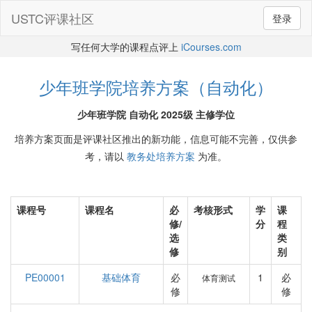
USTC评课社区
登录
写任何大学的课程点评上
iCourses.com
少年班学院培养方案（自动化）
少年班学院 自动化 2025级 主修学位
培养方案页面是评课社区推出的新功能，信息可能不完善，仅供参
考，请以
教务处培养方案
为准。
课程号
课程名
必
考核形式
学
课
修/
分
程
选
类
修
别
PE00001
基础体育
必
1
必
体育测试
修
修