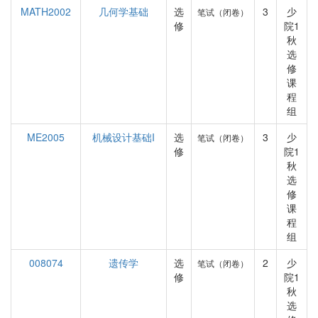
MATH2002
几何学基础
选
3
少
笔试（闭卷）
修
院1
秋
选
修
课
程
组
ME2005
机械设计基础I
选
3
少
笔试（闭卷）
修
院1
秋
选
修
课
程
组
008074
遗传学
选
2
少
笔试（闭卷）
修
院1
秋
选