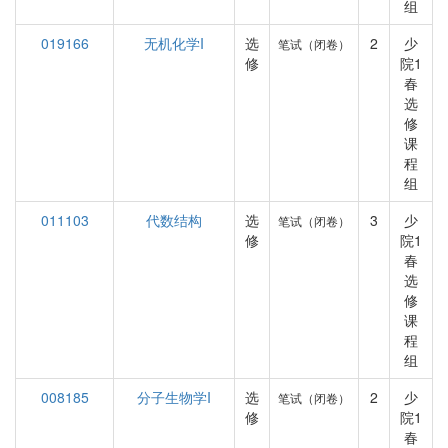
组
019166
无机化学I
选
2
少
笔试（闭卷）
修
院1
春
选
修
课
程
组
011103
代数结构
选
3
少
笔试（闭卷）
修
院1
春
选
修
课
程
组
008185
分子生物学I
选
2
少
笔试（闭卷）
修
院1
春