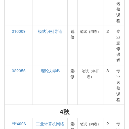
选
修
课
程
010009
模式识别导论
选
2
专
笔试（闭卷）
修
业
选
修
课
程
022056
理论力学B
选
3
专
笔试（半开
修
业
卷）
选
修
课
程
4秋
EE4006
工业计算机网络
选
2
专
笔试（闭卷）