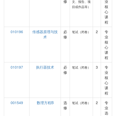
修
业
文、报告、项
核
目或作品等）
心
课
程
010196
传感器原理与技
必
2
专
笔试（闭卷）
术
修
业
核
心
课
程
010197
执行器技术
必
3
专
笔试（闭卷）
修
业
核
心
课
程
001549
数理方程B
选
2
专
笔试（闭卷）
修
业
选