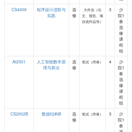
CS4009
程序设计进阶与
选
3
少
大作业（论
实践
修
院1
文、报告、项
春
目或作品等）
选
修
课
程
组
AI2501
人工智能数学原
选
4
少
笔试（闭卷）
理与算法
修
院1
春
选
修
课
程
组
CS2502B
数据结构B
选
3
少
笔试（闭卷）
修
院1
春
选