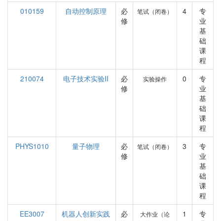
010159
自动控制原理
必
4
专
笔试（闭卷）
修
业
基
础
课
程
210074
电子技术实验II
必
0
专
实验操作
修
业
基
础
课
程
PHYS1010
量子物理
必
3
专
笔试（闭卷）
修
业
基
础
课
程
EE3007
机器人创新实践
必
1
专
大作业（论