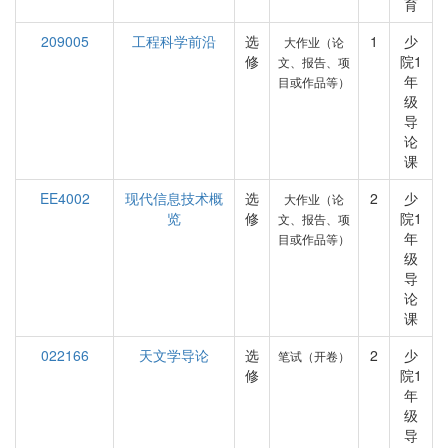
育
209005
工程科学前沿
选
1
少
大作业（论
修
院1
文、报告、项
年
目或作品等）
级
导
论
课
EE4002
现代信息技术概
选
2
少
大作业（论
览
修
院1
文、报告、项
年
目或作品等）
级
导
论
课
022166
天文学导论
选
2
少
笔试（开卷）
修
院1
年
级
导