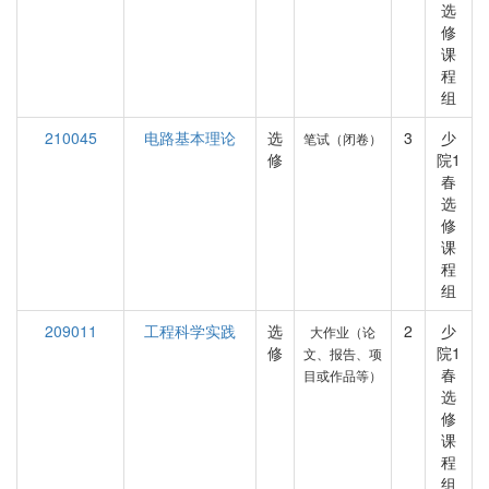
选
修
课
程
组
210045
电路基本理论
选
3
少
笔试（闭卷）
修
院1
春
选
修
课
程
组
209011
工程科学实践
选
2
少
大作业（论
修
院1
文、报告、项
春
目或作品等）
选
修
课
程
组