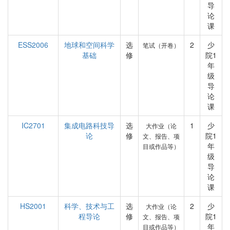
导
论
课
ESS2006
地球和空间科学
选
2
少
笔试（开卷）
基础
修
院1
年
级
导
论
课
IC2701
集成电路科技导
选
1
少
大作业（论
论
修
院1
文、报告、项
年
目或作品等）
级
导
论
课
HS2001
科学、技术与工
选
2
少
大作业（论
程导论
修
院1
文、报告、项
年
目或作品等）