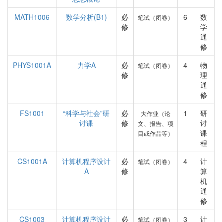
MATH1006
数学分析(B1)
必
6
数
笔试（闭卷）
修
学
通
修
PHYS1001A
力学A
必
4
物
笔试（闭卷）
修
理
通
修
FS1001
“科学与社会”研
必
1
研
大作业（论
讨课
修
讨
文、报告、项
课
目或作品等）
程
CS1001A
计算机程序设计
必
4
计
笔试（闭卷）
A
修
算
机
通
修
CS1003
计算机程序设计
必
3
计
笔试（闭卷）