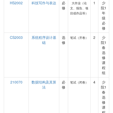
HS2002
科技写作与表达
必
1
少
大作业（论
修
院1
文、报告、项
年
目或作品等）
级
必
修
CS2003
系统程序设计基
选
2
少
笔试（开卷）
础
修
院1
春
选
修
课
程
组
210070
数据结构及其算
必
4
少
笔试（闭卷）
法
修
院1
春
选
修
课
程