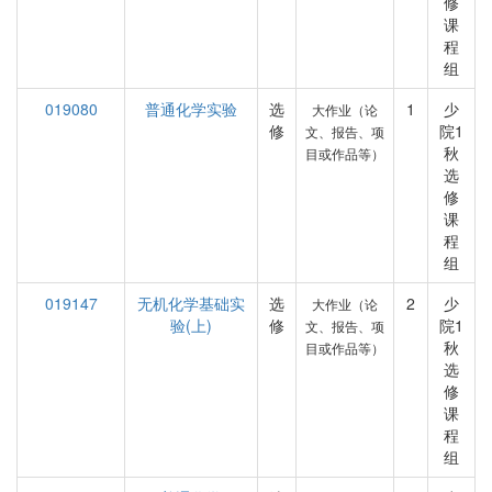
修
课
程
组
019080
普通化学实验
选
1
少
大作业（论
修
院1
文、报告、项
秋
目或作品等）
选
修
课
程
组
019147
无机化学基础实
选
2
少
大作业（论
验(上)
修
院1
文、报告、项
秋
目或作品等）
选
修
课
程
组