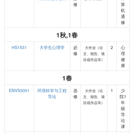
修
算
机
通
修
1秋,1春
HS1531
大学生心理学
必
2
心
大作业（论
修
理
文、报告、项
健
目或作品等）
康
1春
ENVS3001
环境科学与工程
选
1
少
大作业（论
导论
修
院1
文、报告、项
年
目或作品等）
级
导
论
课