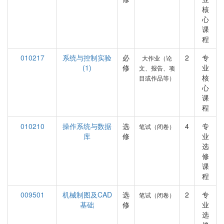
核
心
课
程
010217
系统与控制实验
必
2
专
大作业（论
(1)
修
业
文、报告、项
核
目或作品等）
心
课
程
010210
操作系统与数据
选
4
专
笔试（闭卷）
库
修
业
选
修
课
程
009501
机械制图及CAD
选
2
专
笔试（闭卷）
基础
修
业
选