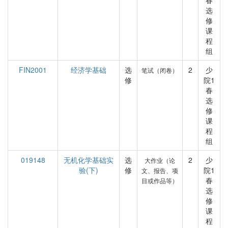
春
选
修
课
程
组
FIN2001
经济学基础
选
2
少
笔试（闭卷）
修
院1
春
选
修
课
程
组
019148
无机化学基础实
选
2
少
大作业（论
验(下)
修
院1
文、报告、项
春
目或作品等）
选
修
课
程