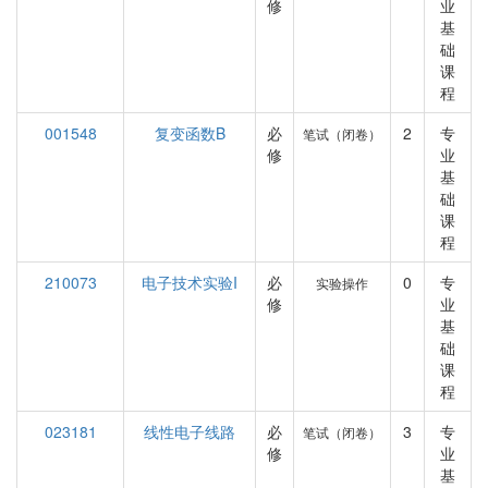
修
业
基
础
课
程
001548
复变函数B
必
2
专
笔试（闭卷）
修
业
基
础
课
程
210073
电子技术实验I
必
0
专
实验操作
修
业
基
础
课
程
023181
线性电子线路
必
3
专
笔试（闭卷）
修
业
基