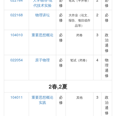
022164
大学物理-现
必
2
必
笔试（半开卷）
代技术实验
修
修
022168
物理讲坛
必
2
必
大作业（论文、
修
修
报告、项目或作
品等）
104010
重要思想概论
必
3
政
闭卷
修
治
通
修
022054
原子物理
必
4
物
笔试（闭卷）
修
理
通
修
2春,2夏
104011
重要思想概论
必
3
政
其他
实践
修
治
通
修