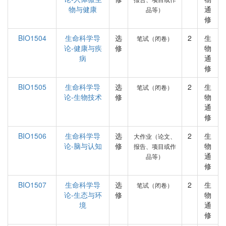
物与健康
通
品等）
修
BIO1504
生命科学导
选
2
生
笔试（闭卷）
论-健康与疾
修
物
病
通
修
BIO1505
生命科学导
选
2
生
笔试（闭卷）
论-生物技术
修
物
通
修
BIO1506
生命科学导
选
2
生
大作业（论文、
论-脑与认知
修
物
报告、项目或作
通
品等）
修
BIO1507
生命科学导
选
2
生
笔试（闭卷）
论-生态与环
修
物
境
通
修