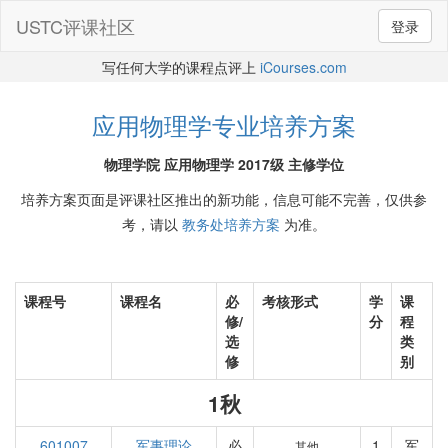
USTC评课社区
登录
写任何大学的课程点评上
iCourses.com
应用物理学专业培养方案
物理学院 应用物理学 2017级 主修学位
培养方案页面是评课社区推出的新功能，信息可能不完善，仅供参
考，请以
教务处培养方案
为准。
课程号
课程名
必
考核形式
学
课
修/
分
程
选
类
修
别
1秋
601007
军事理论
必
1
军
其他