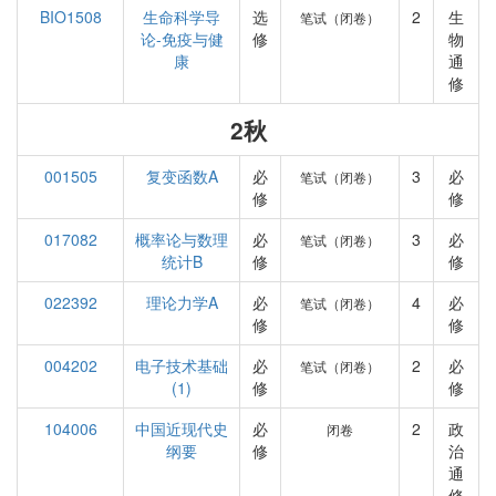
BIO1508
生命科学导
选
2
生
笔试（闭卷）
论-免疫与健
修
物
康
通
修
2秋
001505
复变函数A
必
3
必
笔试（闭卷）
修
修
017082
概率论与数理
必
3
必
笔试（闭卷）
统计B
修
修
022392
理论力学A
必
4
必
笔试（闭卷）
修
修
004202
电子技术基础
必
2
必
笔试（闭卷）
(1)
修
修
104006
中国近现代史
必
2
政
闭卷
纲要
修
治
通
修