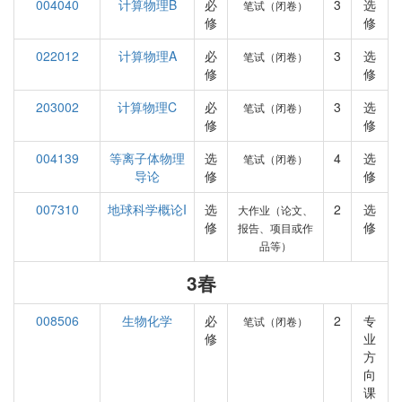
004040
计算物理B
必
3
选
笔试（闭卷）
修
修
022012
计算物理A
必
3
选
笔试（闭卷）
修
修
203002
计算物理C
必
3
选
笔试（闭卷）
修
修
004139
等离子体物理
选
4
选
笔试（闭卷）
导论
修
修
007310
地球科学概论I
选
2
选
大作业（论文、
修
修
报告、项目或作
品等）
3春
008506
生物化学
必
2
专
笔试（闭卷）
修
业
方
向
课