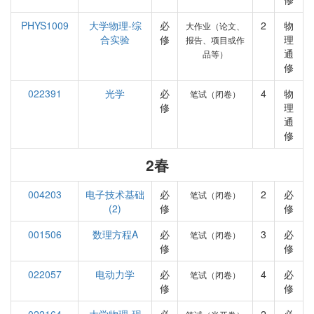
PHYS1009
大学物理-综
必
2
物
大作业（论文、
合实验
修
理
报告、项目或作
通
品等）
修
022391
光学
必
4
物
笔试（闭卷）
修
理
通
修
2春
004203
电子技术基础
必
2
必
笔试（闭卷）
(2)
修
修
001506
数理方程A
必
3
必
笔试（闭卷）
修
修
022057
电动力学
必
4
必
笔试（闭卷）
修
修