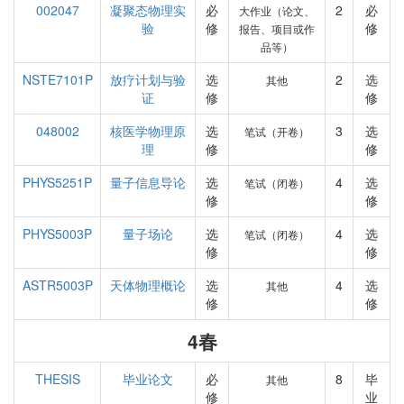
002047
凝聚态物理实
必
2
必
大作业（论文、
验
修
修
报告、项目或作
品等）
NSTE7101P
放疗计划与验
选
2
选
其他
证
修
修
048002
核医学物理原
选
3
选
笔试（开卷）
理
修
修
PHYS5251P
量子信息导论
选
4
选
笔试（闭卷）
修
修
PHYS5003P
量子场论
选
4
选
笔试（闭卷）
修
修
ASTR5003P
天体物理概论
选
4
选
其他
修
修
4春
THESIS
毕业论文
必
8
毕
其他
修
业