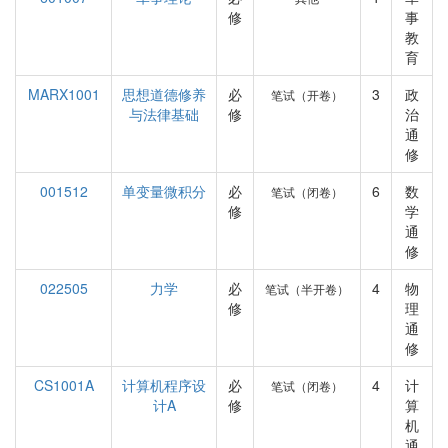
修
事
教
育
MARX1001
思想道德修养
必
3
政
笔试（开卷）
与法律基础
修
治
通
修
001512
单变量微积分
必
6
数
笔试（闭卷）
修
学
通
修
022505
力学
必
4
物
笔试（半开卷）
修
理
通
修
CS1001A
计算机程序设
必
4
计
笔试（闭卷）
计A
修
算
机
通