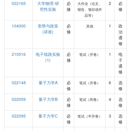
022165
大学物理-研
必
2
必
大作业（论文、
究性实验
修
修
报告、项目或作
品等）
104000
形势与政策
必
1
政
其他
(讲座)
修
治
通
修
210516
电子线路实验
必
1
电
笔试（开卷）
(1)
修
子
通
修
022148
量子力学A
必
6
选
笔试（开卷）
修
修
022059
量子力学B
必
4
选
笔试（闭卷）
修
修
022095
量子力学C
必
3
选
笔试（半开卷）
修
修