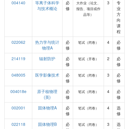
004140
等离子体科学
必
3
专
大作业（论文、
与技术概论
修
业
报告、项目或作
方
品等）
向
课
程
022062
热力学与统计
必
4
必
笔试（闭卷）
物理A
修
修
214119
辐射防护
必
2
必
笔试（开卷）
修
修
048005
医学影像技术
必
3
必
笔试（闭卷）
修
修
004018e
原子核物理
必
4
必
笔试（闭卷）
(英)
修
修
002001
固体物理A
必
4
选
笔试（闭卷）
修
修
022118
固体物理B
必
3
选
笔试（闭卷）