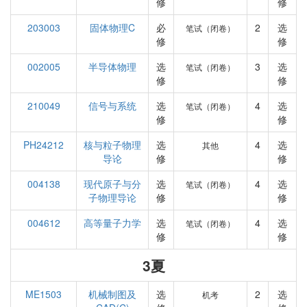
修
修
203003
固体物理C
必
2
选
笔试（闭卷）
修
修
002005
半导体物理
选
3
选
笔试（闭卷）
修
修
210049
信号与系统
选
4
选
笔试（闭卷）
修
修
PH24212
核与粒子物理
选
4
选
其他
导论
修
修
004138
现代原子与分
选
4
选
笔试（闭卷）
子物理导论
修
修
004612
高等量子力学
选
4
选
笔试（闭卷）
修
修
3夏
ME1503
机械制图及
选
2
选
机考