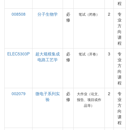
程
008508
分子生物学
必
2
专
笔试（闭卷）
修
业
方
向
课
程
ELEC5303P
超大规模集成
必
3
专
笔试（开卷）
电路工艺学
修
业
方
向
课
程
002079
微电子系列实
必
2
专
大作业（论文、
验
修
业
报告、项目或作
方
品等）
向
课
程