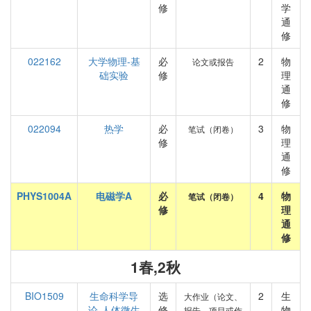
修
学
通
修
022162
大学物理-基
必
2
物
论文或报告
础实验
修
理
通
修
022094
热学
必
3
物
笔试（闭卷）
修
理
通
修
PHYS1004A
电磁学A
必
4
物
笔试（闭卷）
修
理
通
修
1春,2秋
BIO1509
生命科学导
选
2
生
大作业（论文、
论-人体微生
修
物
报告、项目或作