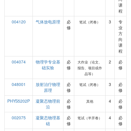
课
程
004120
气体放电原理
必
3
专
笔试（闭卷）
修
业
方
向
课
程
004074
物理学专业基
必
2
必
大作业（论文、
础实验
修
修
报告、项目或作
品等）
048001
放射治疗物理
必
3
必
笔试（闭卷）
原理
修
修
PHYS5202P
凝聚态物理前
必
4
必
其他
沿
修
修
002075
凝聚态物理基
必
4
必
笔试（半开卷）
础
修
修