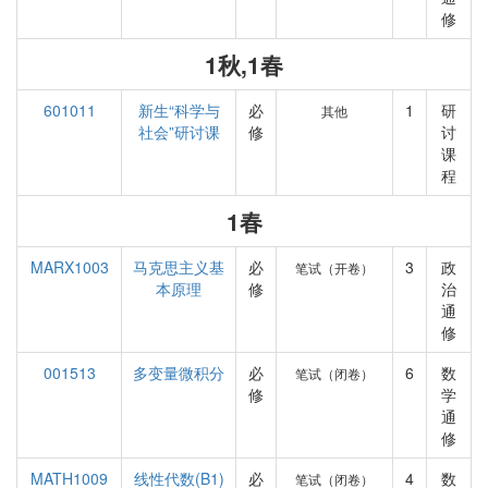
修
1秋,1春
601011
新生“科学与
必
1
研
其他
社会”研讨课
修
讨
课
程
1春
MARX1003
马克思主义基
必
3
政
笔试（开卷）
本原理
修
治
通
修
001513
多变量微积分
必
6
数
笔试（闭卷）
修
学
通
修
MATH1009
线性代数(B1)
必
4
数
笔试（闭卷）