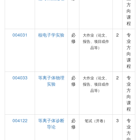
方
向
课
程
004031
核电子学实验
必
2
专
大作业（论文、
修
业
报告、项目或作
方
品等）
向
课
程
004033
等离子体物理
必
2
专
大作业（论文、
实验
修
业
报告、项目或作
方
品等）
向
课
程
004122
等离子体诊断
必
3
专
笔试（开卷）
导论
修
业
方
向