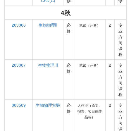
CAD(C)
修
修
4秋
203006
生物物理II
必
2
专
笔试（开卷）
修
业
方
向
课
程
203007
生物物理III
必
2
专
笔试（开卷）
修
业
方
向
课
程
008509
生物物理实验
必
2
专
大作业（论文、
修
业
报告、项目或作
方
品等）
向
课