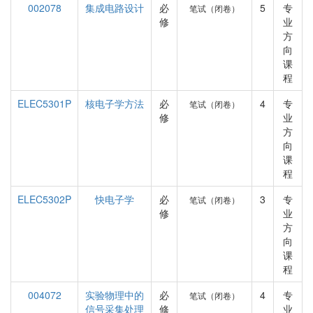
002078
集成电路设计
必
5
专
笔试（闭卷）
修
业
方
向
课
程
ELEC5301P
核电子学方法
必
4
专
笔试（闭卷）
修
业
方
向
课
程
ELEC5302P
快电子学
必
3
专
笔试（闭卷）
修
业
方
向
课
程
004072
实验物理中的
必
4
专
笔试（闭卷）
信号采集处理
修
业