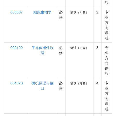
程
008507
细胞生物学
必
2
专
笔试（闭卷）
修
业
方
向
课
程
002122
半导体器件原
必
3
专
笔试（闭卷）
理
修
业
方
向
课
程
004070
微机原理与接
必
4
专
笔试（开卷）
口
修
业
方
向
课
程