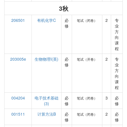
3秋
206501
有机化学C
必
2
专
笔试（闭卷）
修
业
方
向
课
程
203005e
生物物理I(英)
必
2
专
笔试（开卷）
修
业
方
向
课
程
004204
电子技术基础
必
3
必
笔试（闭卷）
(3)
修
修
001511
计算方法B
必
2
必
笔试（闭卷）
修
修