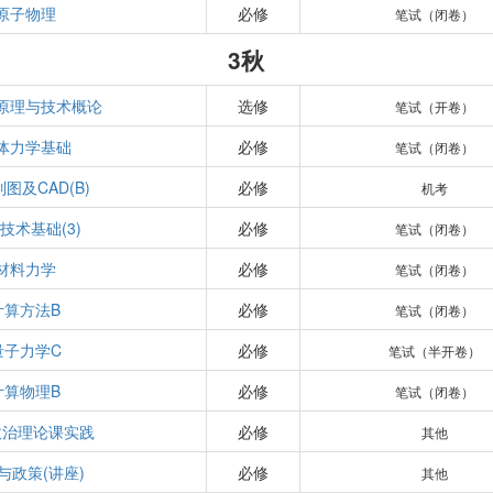
原子物理
必修
笔试（闭卷）
3秋
原理与技术概论
选修
笔试（开卷）
体力学基础
必修
笔试（闭卷）
图及CAD(B)
必修
机考
技术基础(3)
必修
笔试（闭卷）
材料力学
必修
笔试（闭卷）
计算方法B
必修
笔试（闭卷）
量子力学C
必修
笔试（半开卷）
计算物理B
必修
笔试（闭卷）
政治理论课实践
必修
其他
与政策(讲座)
必修
其他