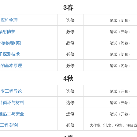
3春
反应堆物理
选修
笔试（闭卷）
辐射防护
必修
笔试（开卷）
核物理(英)
必修
笔试（闭卷）
子探测技术
必修
笔试（闭卷）
热的基本原理
必修
笔试（闭卷）
4秋
聚变工程导论
选修
笔试（开卷）
料循环与材料
选修
笔试（开卷）
堆热工与安全
选修
笔试（开卷）
工程实验I
必修
大作业（论文、报告、项目