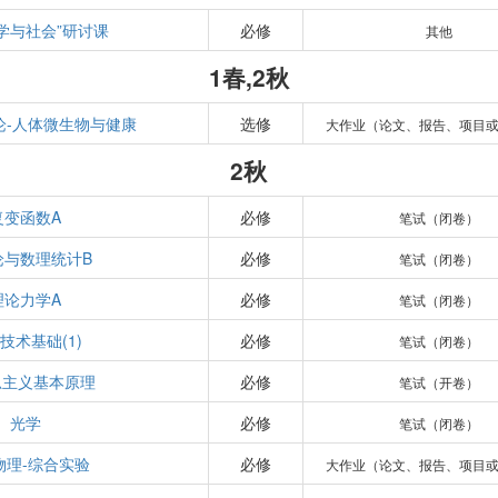
学与社会”研讨课
必修
其他
1春,2秋
论-人体微生物与健康
选修
大作业（论文、报告、项目
2秋
复变函数A
必修
笔试（闭卷）
论与数理统计B
必修
笔试（闭卷）
理论力学A
必修
笔试（闭卷）
技术基础(1)
必修
笔试（闭卷）
思主义基本原理
必修
笔试（开卷）
光学
必修
笔试（闭卷）
物理-综合实验
必修
大作业（论文、报告、项目